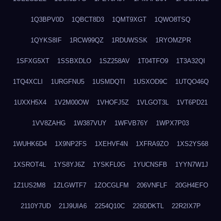
1Q3BPV0D
1QBCT8D3
1QMT9XGT
1QWO8TSQ
1QYKS8IF
1RCW99QZ
1RDUWSSK
1RYOMZPR
1SFXG5XT
1SSBXDLO
1SZ258AV
1T04TFO9
1T3A32QI
1TQ4XCLI
1URGFNU5
1USMDQTI
1USXOD9C
1UTQO46Q
1UXXH5X4
1V2M00OW
1VHOFJ5Z
1VLGOT3L
1VT6PD21
1VV8ZAHG
1W387VUY
1WFVB76Y
1WPX7P03
1WUHK6D4
1X9NP2FS
1XEHVF4N
1XFRA9ZO
1XS2YS68
1XSROT4L
1YS8YJ6Z
1YSKFL0G
1YUCNSFB
1YYN7W1J
1Z1US2M8
1ZLGWTF7
1ZOCGLFM
206VNFLF
20GH4EFO
2110Y7UD
21J9UIA6
2254Q10C
226DDKTL
22R2IX7P