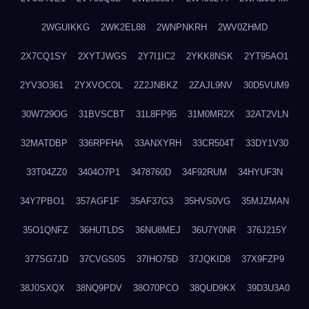
2WGUIKKG
2WK2EL88
2WNPNKRH
2WV0ZHMD
2X7CQ1SY
2XYTJWGS
2Y7I1IC2
2YKK8NSK
2YT95AO1
2YV3O361
2YXVOCOL
2Z2JNBKZ
2ZAJL9NV
30D5VUM9
30W729OG
31BVSCBT
31L8FP95
31M0MR2X
32AT2VLN
32MATDBP
336RPFHA
33ANXYRH
33CR504T
33DY1V30
33T04ZZ0
3404O7P1
3478760D
34F92RUM
34HYUF3N
34Y7PBO1
357AGF1F
35AF37G3
35HVS0VG
35MJZMAN
35O1QNFZ
36HUTLDS
36NU8MEJ
36U7Y0NR
376J215Y
377SG7JD
37CVGS0S
37IHO75D
37JQKID8
37X9FZP9
38J0SXQX
38NQ9PDV
38O70PCO
38QUD9KX
39D3U3A0