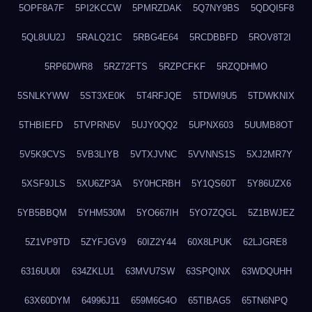
5OPF8A7F
5PI2KCCW
5PMRZDAK
5Q7NY9BS
5QDQI5F8
5QL8UU2J
5RALQ21C
5RBG4E64
5RCDBBFD
5ROV8T2I
5RP6DWR8
5RZ72FTS
5RZPCFKF
5RZQDHMO
5SNLKYWW
5ST3XE0K
5T4RFJQE
5TDWI9U5
5TDWKNIX
5THBIEFD
5TVPRN5V
5UJY0QQ2
5UPNX603
5UUMB8OT
5V5K9CVS
5VB3LIYB
5VTXJVNC
5VVNNS1S
5XJ2MR7Y
5XSF9JLS
5XU6ZP3A
5Y0HCRBH
5Y1QS60T
5Y86UZX6
5YB5BBQM
5YHM530M
5YO667IH
5YO7ZQGL
5Z1BWJEZ
5Z1VP9TD
5ZYFJGV9
60IZ2Y44
60X8LPUK
62LJGRE8
6316UU0I
634ZKLU1
63MVU7SW
63SPQINX
63WDQUHH
63X60DYM
64996J11
659M6G4O
65TIBAG5
65TN6NPQ