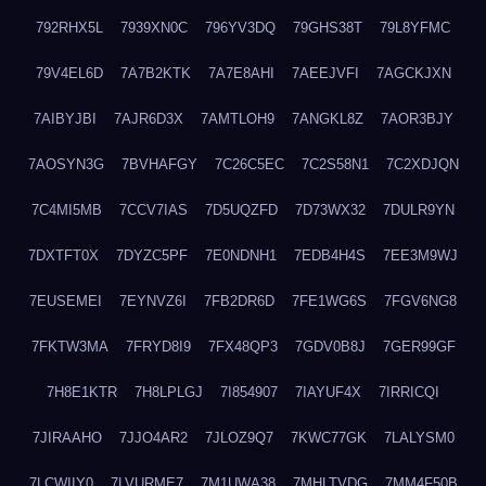
792RHX5L
7939XN0C
796YV3DQ
79GHS38T
79L8YFMC
79V4EL6D
7A7B2KTK
7A7E8AHI
7AEEJVFI
7AGCKJXN
7AIBYJBI
7AJR6D3X
7AMTLOH9
7ANGKL8Z
7AOR3BJY
7AOSYN3G
7BVHAFGY
7C26C5EC
7C2S58N1
7C2XDJQN
7C4MI5MB
7CCV7IAS
7D5UQZFD
7D73WX32
7DULR9YN
7DXTFT0X
7DYZC5PF
7E0NDNH1
7EDB4H4S
7EE3M9WJ
7EUSEMEI
7EYNVZ6I
7FB2DR6D
7FE1WG6S
7FGV6NG8
7FKTW3MA
7FRYD8I9
7FX48QP3
7GDV0B8J
7GER99GF
7H8E1KTR
7H8LPLGJ
7I854907
7IAYUF4X
7IRRICQI
7JIRAAHO
7JJO4AR2
7JLOZ9Q7
7KWC77GK
7LALYSM0
7LCWIIY0
7LVURME7
7M1UWA38
7MHLTVDG
7MM4F50B