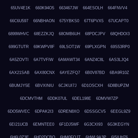
65UV4E1K
660K94O5
663467JW
664ESOLH
664FNVV4
66C6U597
66NBHAON
675YBKS0
67T6PVX5
67UCAPT0
6899WHVC
68EZZKJQ
68OMB6UH
68PDCJPV
68QHDOI3
699GTUTR
69KWPV8F
69LSOT1W
69PLXGPN
69S53RP0
6A5ZOVTI
6A7TVFIW
6AMAWT34
6ANZ4C8L
6AS3LJQ4
6AX21SAB
6AX80CNX
6AYEZFQ7
6B0V87BD
6BA9R10Z
6BUMJY5E
6BVXINIU
6CJKUI7J
6D1OSCXH
6D8BUPZM
6DCMVTHM
6DDK07UL
6DEL198E
6DMVW7ZP
6DO5WVEC
6DPAK2I3
6DREN8XO
6DSSGCV5
6EEGL9Z9
6EI21UCB
6EMNTEE0
6F1DJ5WF
6G3CXI93
6G3KEGYN
6H6L0Z3E
6HD2DCBO
6HM0FQJT
6HWL9A3P
6I5IUH76