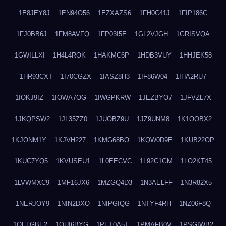
1E8JEY8J
1EN94O56
1EZXAZS6
1FH0C41J
1FIP186C
1FJ0BB6J
1FM8AVFQ
1FP03I5E
1GL2VJGH
1GRISVQA
1GWILLXI
1H4L4ROK
1HAKMC6P
1HDB3VUY
1HHJEK58
1HR93CXT
1I70CGZX
1IASZ8H3
1IF86W04
1IHA2RU7
1IOKJ9IZ
1IOWA7OG
1IWGPKRW
1JEZBYO7
1JFVZL7X
1JKQPSW2
1JL35ZZ0
1JUOBZ9U
1JZ9UNM8
1K1OOBX2
1KJONM1Y
1KJVH227
1KMG68BO
1KQW0D9E
1KUB22OP
1KUC7YQ5
1KVUSEU1
1L0EECVC
1L92C1GM
1LO2KT45
1LVWMXC9
1MF16JX6
1MZGQ4D3
1N3AELFF
1N3R82X5
1NERJOY9
1NIN2DXO
1NIPGIQG
1NTYF4RH
1NZ06F8Q
1OELGBE2
1OUI6BYG
1PET0A5T
1PMAFB0V
1PSGIWB2