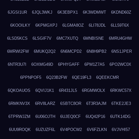
6JGSI1UR
6JQL3WKJ
6K3EBPX1
6K3WDMWT
6KDND60Z
6KOOILKY
6KPMGXPJ
6LGMA8OZ
6LI78JDL
6LL59T6X
6LSD5KCS
6LSGIF7V
6MC7XUTQ
6MNBISNE
6MRU4GHW
6MRWI2FW
6MUKQ2Q2
6N6MCPD2
6N8H9PB2
6NS1JPER
6NTR3U7I
6OXMG49D
6PHYGAFF
6PM1Z7A5
6PO2WC0X
6PPNPOF5
6Q23B2FW
6QE19FL3
6QEEKCMR
6QKOAUOS
6QVIJ1K1
6R431JL5
6RGMWOLX
6RKWC57X
6RMKNV3X
6RV8LARZ
6SBTC8OR
6T3R3AJM
6TKE2JE3
6TPRWJZM
6U06OJTH
6UJEQ0CF
6UQ42P16
6UTK14DG
6UU9ROQK
6UZUZF6L
6V4POCW2
6V6FZLKN
6VJVHI57