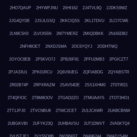
2HO7QAUP
2HYWPJNU
2IIHI162
2J4TVL9Q
2JDKS9WZ
2JG4QYDE
2JSJLGSQ
2KKCIQS5
2KL1TDVU
2LCI7CW6
2LN9C5H3
2LVOI55N
2M7YMERZ
2MIQDBKK
2N165DB2
2NFH8OET
2NXDJSMA
2OC6YQYJ
2ODHTNIQ
2OYOC8EB
2P5KVO7J
2PB26F91
2PFU2MB3
2PGICZT7
2PJA33U1
2PK01RCU
2Q6V9UEG
2QFIABDG
2QYABSTR
2R02B74P
2RPXRAZM
2SAV54DE
2SS1XHM0
2T0TIR21
2T4QFIOC
2T8M8OOV
2TGAD2ZO
2TMUAAY5
2TOT3HO1
2TT1JPJ0
2TVCNBU8
2TWC2CET
2U1JCAWR
2UABCBNW
2UBGKVBI
2UFYK23Q
2UHBAVSU
2UT1DWVT
2VA5KTQ4
2VUSTJE1
2VY55Q8B
2W29565T
2W496244
2WADJS4M