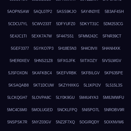
5AOPNSAW
5AQL07P2
5ASS9KJO
5AY4N3YE
5B3AF4SH
5CDCU7YL
5CWV233T
5DFYUFZ0
5DKYT31C
5DM253CG
5E4JC1TI
5EXK7A7W
5F447S51
5FMM242C
5FNR39CT
5GEF3377
5GYKO7P3
5H18E5N3
5H4C8VII
5HANI4XK
5HER0XEV
5HNS21Z8
5IFXGJFK
5IITXOZY
5IVSLWGV
5J5FOXDN
5KAFKBC4
5KEFVRBK
5KFBILGV
5KP635PE
5KSAQAB8
5KT1DCUW
5KZYHXKG
5L1KPI2V
5L515L3S
5LCKQGH7
5LOVPA8C
5LY0K9GU
5M4U4YA3
5M8JMWFU
5MC4C6M0
5MOLUGED
5NCKLFPQ
5NI5PO7L
5NROBV9R
5NSPSK7R
5NYZ03GV
5NZ2F7XQ
5OGIRQDY
5OIXNVW6