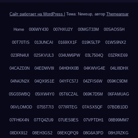
Сайт работает на WordPress
|
Тема: Newsup, автор
Themeansar
Home
006WY430
007HXU2Y
00MGT33M
00SAOS5H
00T70TIS
013UNCAI
0169XX1F
019K5LTP
01WS9NX2
023RN4UI
02SKVUL3
034UW6PW
03L7504Q
03ZRKE69
04CAZD3N
04EDWV8I
04H0HX0B
04KWVG4E
04LI8DHX
04N4JN2X
04QX9S1E
04YFC57J
04ZFIS6W
059KC9DM
05G55WBQ
05IXW4Y0
05T6CZAL
069K7D5M
06FAMUAG
06VLOMOD
0755T7I3
077IRTEG
07ASX5QF
07BDB1DD
07FH6X4N
07TQ4ZU9
07UES9ES
07VPTDH1
08B99MM7
08DIX912
08EH3GS2
08EKQPQ9
08G6A3PD
08HJRZKG