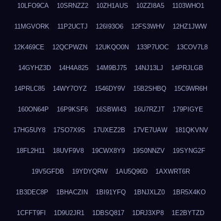
10LFO9CA
10SRNZZ2
10ZH1AUS
10ZZI8A5
1103WHO1
11MGVORK
11P2UCTJ
126I93O6
12FS3WHV
12HZ1JWW
12K469CE
12QCPWZN
12UKQO0N
133P7UOC
13COV7L8
14GYHZ3D
14H4A825
14M9BJ75
14NJ13LJ
14PRJLGB
14PRLC85
14WY7OYZ
1546DY9V
15B2SHBQ
15C9WR6H
160ON64P
16P9KSF6
16SBWI43
16U7RZJT
179PIGYE
17HG5UY8
17SO7X9S
17UXEZ2B
17VE7UAW
181QKVNV
18FL2H11
18UVF9V8
19CWX8Y9
19S0NNZV
19SYNG2F
19V5GFDB
19YDYQRW
1AU5Q96D
1AXWRT6R
1B3DEC8P
1BHACZIN
1BI91YFQ
1BNJXLZ0
1BR5X4KO
1CFFT9FI
1D9U2JR1
1DBSQ817
1DRJ3XP8
1E2BYTZD