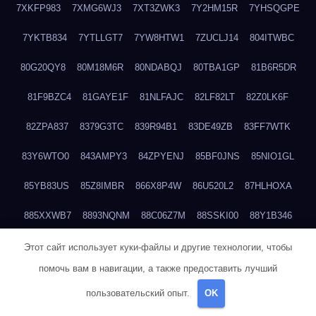
7XKFP983
7XMG6WJ3
7XT3ZWK3
7Y2HM15R
7YHSQGPE
7YKTB834
7YTLLGT7
7YW8HTW1
7ZUCLJ14
804ITWBC
80G20QY8
80M18M6R
80NDABQJ
80TBA1GP
81B6R5DR
81F9BZC4
81GAYE1F
81NLFAJC
82LF82LT
82Z0LK6F
82ZPA837
8379G3TC
839R94B1
83DE49ZB
83FF7WTK
83Y6WTO0
843AMPY3
84ZPYENJ
85BF0JNS
85NIO1GL
85YB83US
85Z8IMBR
866X8P4W
86U520L2
87HLHOXA
885XXWB7
8893NQNM
88C06Z7M
88SSKI00
88Y1B346
88ZYQON6
88ZZ29JA
895NL72T
89WVKQCH
8A6B5EEP
Этот сайт использует куки-файлы и другие технологии, чтобы
помочь вам в навигации, а также предоставить лучший
8BBJWQMN
8BJPIIGO
8BSWANL0
8BVB056I
8BZT9YKF
пользовательский опыт.
OK
8BZZZWSD
8C2C6QL5
8C6H1X9Q
8CEG9O6P
8CFDQ2M4