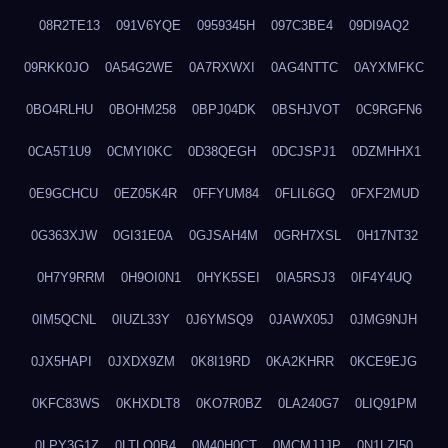
08R2TE13
091V6YQE
0959345H
097C3BE4
09DI9AQ2
09RKK0JO
0A54G2WE
0A7RXWXI
0AG4NTTC
0AYXMFKC
0BO4RLHU
0BOHM258
0BPJ04DK
0BSHJVOT
0C9RGFN6
0CA5T1U9
0CMYI0KC
0D38QEGH
0DCJSPJ1
0DZMHHX1
0E9GCHCU
0EZ05K4R
0FFYUM84
0FLIL6GQ
0FXF2MUD
0G363XJW
0GI31E0A
0GJSAH4M
0GRH7XSL
0H17NT32
0H7Y9RRM
0H9OI0N1
0HYK5SEI
0IA5RSJ3
0IF4Y4UQ
0IM5QCNL
0IUZL33Y
0J6YMSQ9
0JAWX05J
0JMG9NJH
0JX5HAPI
0JXDX9ZM
0K8I19RD
0KA2KHRR
0KCE9EJG
0KFC83WS
0KHXDLT8
0KO7R0BZ
0LA240G7
0LIQ91PM
0LPY3G1Z
0LTLQ0B4
0M40H0CT
0MCMJJJP
0N1LZI50