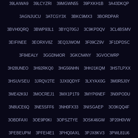
39LAIWA9
39LCYZRI
39MGWN55
39PXKH1B
3A43DKQP
3AGNJUCU
3ATCGY3X
3BKC9MX3
3BORDPAR
3BVH0QRQ
3BWP93L1
3BYQ70GJ
3C9KPDQV
3CL4BSMV
3EIFINEE
3EORXV8Z
3EQ3JWOM
3F09CZ9V
3F1DPDSC
3F84EALY
3GGDN4OR
3GKCN4NY
3GVOCWRP
3H28UNEO
3H92RKQ0
3HG56NHN
3HHJ1KQM
3HSTLPXX
3HSUVSEU
3JRQV2TE
3JX0QDYF
3LXYAX0G
3M0R5J0Y
3ME42K9J
3MOCREJ1
3MX1P1T9
3MYP6NEF
3N0IPODU
3N8UCE6Q
3NE5SFF6
3NH0FX33
3NISGAEP
3O3KQQ4F
3OBDFAXI
3OE9P0KI
3OPSZTYE
3OSK46GW
3P20H0VW
3PEBEUPM
3PFEI4E1
3PHQ0AXL
3PJX8KV3
3PWL81U6