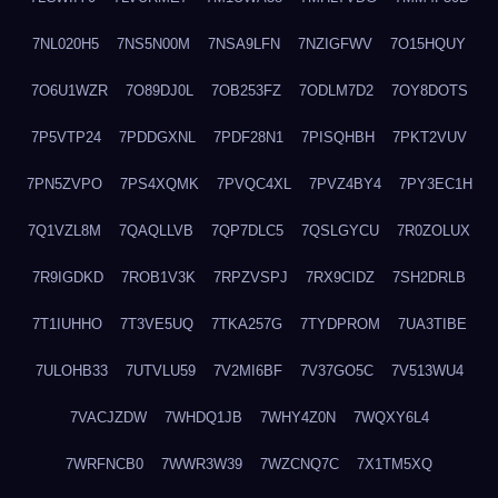
7NL020H5
7NS5N00M
7NSA9LFN
7NZIGFWV
7O15HQUY
7O6U1WZR
7O89DJ0L
7OB253FZ
7ODLM7D2
7OY8DOTS
7P5VTP24
7PDDGXNL
7PDF28N1
7PISQHBH
7PKT2VUV
7PN5ZVPO
7PS4XQMK
7PVQC4XL
7PVZ4BY4
7PY3EC1H
7Q1VZL8M
7QAQLLVB
7QP7DLC5
7QSLGYCU
7R0ZOLUX
7R9IGDKD
7ROB1V3K
7RPZVSPJ
7RX9CIDZ
7SH2DRLB
7T1IUHHO
7T3VE5UQ
7TKA257G
7TYDPROM
7UA3TIBE
7ULOHB33
7UTVLU59
7V2MI6BF
7V37GO5C
7V513WU4
7VACJZDW
7WHDQ1JB
7WHY4Z0N
7WQXY6L4
7WRFNCB0
7WWR3W39
7WZCNQ7C
7X1TM5XQ