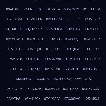
0NALSI2P
0NFM8HBQ
0O1D2CFA
0O3VCZC0
0OY5HHNM
0P2UDQV4
0P3WEUER
0PHNO5Y4
0PPJIUB7
0PUMEZB4
0QLRKCUP
0QO261FR
0QR27BKM
0QV0STGJ
0R7FXEI4
0RCWTWLK
0RH9C3CH
0S284R8O
0S4IXXQE
0S9E2KPP
0SA9HP4L
0T1MPQXC
0T8PUJB2
0T9LQ0SF
0TDEQ0TY
0TWV72OF
0U01AD7B
0U56W7B0
0UDKWD5I
0UELVNFD
0V2IXSF4
0V3N6SQF
0VJAC930
0VY5ZG3D
0W3LZD86
0W58MBQO
0W5D86N5
0W8SOPXW
0WY1BFPQ
0X4GG1J6
0XAANC43
0XI05VVT
0XLR0SZZ
0XW3VGXD
0ZAVTHSI
0ZM4J2CX
0ZVYGAG2
0ZXS0PVO
105XMS37