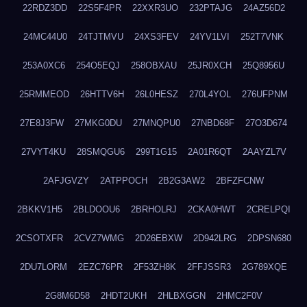
22RDZ3DD
22S5F4PR
22XXR3UO
232PTAJG
24AZ56D2
24MC44U0
24TJTMVU
24XS3FEV
24YV1LVI
252T7VNK
253A0XC6
254O5EQJ
258OBXAU
25JR0XCH
25Q8956U
25RMMEOD
26HTTV6H
26L0HESZ
270L4YOL
276UFPNM
27E8J3FW
27MKG0DU
27MNQPU0
27NBD68F
27O3D674
27VYT4KU
28SMQGU6
299T1G15
2A01R6QT
2AAYZL7V
2AFJGVZY
2ATPPOCH
2B2G3AW2
2BFZFCNW
2BKKV1H5
2BLDOOU6
2BRHOLRJ
2CKA0HWT
2CRELPQI
2CSOTXFR
2CVZ7WMG
2D26EBXW
2D942LRG
2DPSN680
2DU7LORM
2EZC76PR
2F53ZH8K
2FFJSSR3
2G789XQE
2G8M6D58
2HDT2UKH
2HLBXGGN
2HMC2F0V