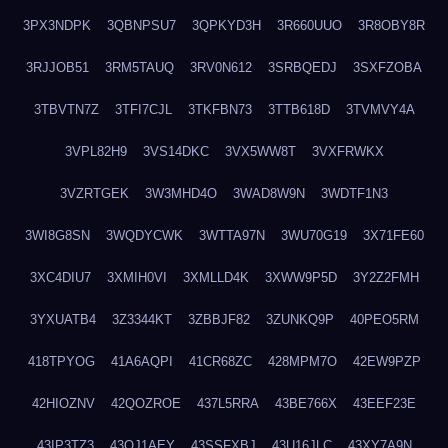
3PX3NDPK
3QBNPSU7
3QPKYD3H
3R660UUO
3R8OBY8R
3RJJOB51
3RM5TAUQ
3RV0N612
3SRBQEDJ
3SXFZOBA
3TBVTN7Z
3TFI7CJL
3TKFBN73
3TTB618D
3TVMVY4A
3VPL82H9
3VS14DKC
3VX5WW8T
3VXFRWKX
3VZRTGEK
3W3MHD4O
3WAD8W9N
3WDTF1N3
3WI8G8SN
3WQDYCWK
3WTTA97N
3WU70G19
3X71FE60
3XC4DIU7
3XMIH0VI
3XMLLD4K
3XWW9P5D
3Y2Z2FMH
3YXUATB4
3Z3344KT
3ZBBJF82
3ZUNKQ9P
40PEO5RM
418TPYOG
41A6AQPI
41CR68ZC
428MPM7O
42EW9PZP
42HIOZNV
42QOZROE
437L5RRA
43BE766X
43EEF23E
43IP3TZ3
43OJ1AEY
43SSFXBJ
43U16JLC
43XY7A9N