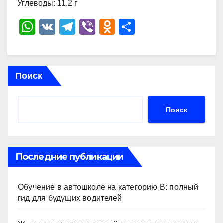
Углеводы: 11.2 г
W
V
T
Vi
O
О
h
K
el
b
d
тп
at
e
er
n
р
s
gr
o
а
Поиск
A
a
kl
в
p
m
a
и
Поиск
p
ss
ть
ni
ki
Последние публикации
Обучение в автошколе на категорию В: полный
гид для будущих водителей