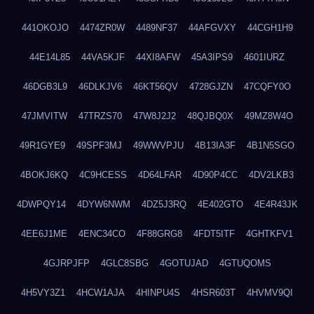
441OKOJO
4474ZR0W
4489NF37
44AFGVXY
44CGH1H9
44E14L85
44VA5KJF
44XI8AFW
45A3IPS9
4601IURZ
46DGB3L9
46DLKJV6
46KT56QV
4728GJZN
47CQFY0O
47JMVITW
47TRZS70
47W8J2J2
48QJBQ0X
49MZ8W4O
49R1GYE9
49SPF3MJ
49WWVPJU
4B13IA3F
4B1N5SGO
4BOKJ6KQ
4C9HCESS
4D64LFAR
4D90P4CC
4DV2LKB3
4DWPQY14
4DYW6NWM
4DZ5J3RQ
4E402GTO
4E4R43JK
4EE6J1ME
4ENC34CO
4F88GRG8
4FDT5ITF
4GHTKFV1
4GJRPJFP
4GLC8SBG
4GOTUJAD
4GTUQOMS
4H5VY3Z1
4HCW1AJA
4HINPU4S
4HSR603T
4HVMV9QI