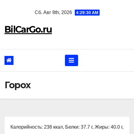
Перейти
Сб. Авг 8th, 2026
4:29:31 AM
к
содержанию
BilCarGo.ru
Горох
Калорийность: 238 ккал, Белки: 37.7 г, Жиры: 40.0 г,