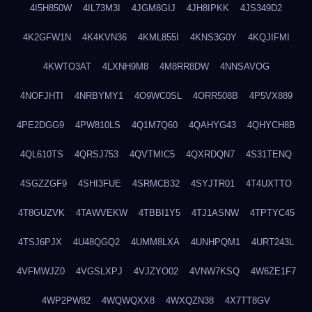
4I5H850W
4IL73M3I
4JGM8GIJ
4JH8IPKK
4JS349D2
4K2GFW1N
4K4KVN36
4KML855I
4KNS3G0Y
4KQJIFMI
4KWTO3AT
4LXNH9M8
4M8RR8DW
4NNSAVOG
4NOFJHTI
4NRBYMY1
4O9WC0SL
4ORR508B
4P5VX889
4PE2DGG9
4PW810LS
4Q1M7Q60
4QAHYG43
4QHYCH8B
4QL610TS
4QRSJ753
4QVTMIC5
4QXRDQN7
4S31TENQ
4SGZZGF9
4SHI3FUE
4SRMCB32
4SYJTR01
4T4UXTTO
4T8GUZVK
4TAWVEKW
4TBBI1Y5
4TJ1ASNW
4TPTYC45
4TSJ6PJX
4U48QGQ2
4UMM8LXA
4UNHPQM1
4URT243L
4VFMWJZ0
4VGSLXPJ
4VJZYO02
4VNW7KSQ
4W6ZE1F7
4WP2PW82
4WQWQXX8
4WXQZN38
4X7TT8GV