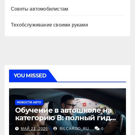
Советы автомобилистам
Техобслуживание своими руками
YOU MISSED
НОВОСТИ АВТО
Обучение в автошколе на
категорию В: полный гид
для будущих водителей
МАЙ 21, 2026
BILCARGO_RU
0