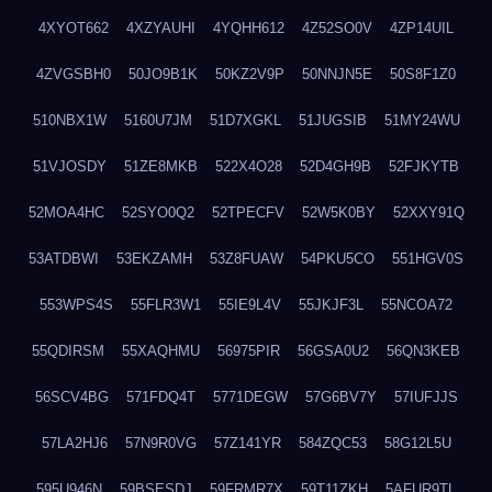
4XYOT662
4XZYAUHI
4YQHH612
4Z52SO0V
4ZP14UIL
4ZVGSBH0
50JO9B1K
50KZ2V9P
50NNJN5E
50S8F1Z0
510NBX1W
5160U7JM
51D7XGKL
51JUGSIB
51MY24WU
51VJOSDY
51ZE8MKB
522X4O28
52D4GH9B
52FJKYTB
52MOA4HC
52SYO0Q2
52TPECFV
52W5K0BY
52XXY91Q
53ATDBWI
53EKZAMH
53Z8FUAW
54PKU5CO
551HGV0S
553WPS4S
55FLR3W1
55IE9L4V
55JKJF3L
55NCOA72
55QDIRSM
55XAQHMU
56975PIR
56GSA0U2
56QN3KEB
56SCV4BG
571FDQ4T
5771DEGW
57G6BV7Y
57IUFJJS
57LA2HJ6
57N9R0VG
57Z141YR
584ZQC53
58G12L5U
595U946N
59BSESDJ
59FRMR7X
59T11ZKH
5AFUR9TL