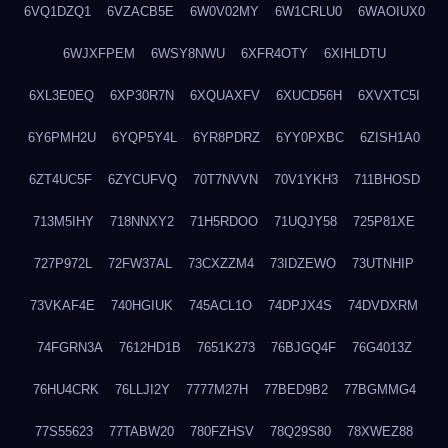
6VQ1DZQ1
6VZACB5E
6W0V02MY
6W1CRLU0
6WAOIUX0
6WJXFPEM
6WSY8NWU
6XFR4OTY
6XIHLDTU
6XL3E0EQ
6XP30R7N
6XQUAXFV
6XUCD56H
6XVXTC5I
6Y6PMH2U
6YQP5Y4L
6YR8PDRZ
6YY0PXBC
6ZISH1A0
6ZT4UC5F
6ZYCUFVQ
70T7NVVN
70V1YKH3
711BHOSD
713M5IHY
718NNXY2
71H5RDOO
71UQJY58
725P81XE
727P972L
72FW37AL
73CXZZM4
73IDZEWO
73UTNHIP
73VKAF4E
740HGIUK
745ACL1O
74DPJX4S
74DVDXRM
74FGRN3A
7612HD1B
7651K273
76BJGQ4F
76G4013Z
76HU4CRK
76LLJI2Y
7777M27H
77BED9B2
77BGMMG4
77S55623
77TABW20
780FZHSV
78Q29S80
78XWEZ88