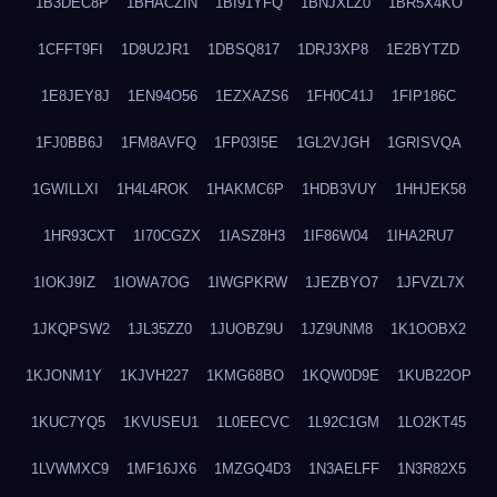
1B3DEC8P
1BHACZIN
1BI91YFQ
1BNJXLZ0
1BR5X4KO
1CFFT9FI
1D9U2JR1
1DBSQ817
1DRJ3XP8
1E2BYTZD
1E8JEY8J
1EN94O56
1EZXAZS6
1FH0C41J
1FIP186C
1FJ0BB6J
1FM8AVFQ
1FP03I5E
1GL2VJGH
1GRISVQA
1GWILLXI
1H4L4ROK
1HAKMC6P
1HDB3VUY
1HHJEK58
1HR93CXT
1I70CGZX
1IASZ8H3
1IF86W04
1IHA2RU7
1IOKJ9IZ
1IOWA7OG
1IWGPKRW
1JEZBYO7
1JFVZL7X
1JKQPSW2
1JL35ZZ0
1JUOBZ9U
1JZ9UNM8
1K1OOBX2
1KJONM1Y
1KJVH227
1KMG68BO
1KQW0D9E
1KUB22OP
1KUC7YQ5
1KVUSEU1
1L0EECVC
1L92C1GM
1LO2KT45
1LVWMXC9
1MF16JX6
1MZGQ4D3
1N3AELFF
1N3R82X5