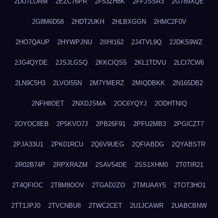
2DU7LORM
2EZC76PR
2F53ZH8K
2FFJSSR3
2G789XQE
2G8M6D58
2HDT2UKH
2HLBXGGN
2HMC2F0V
2HO7QAUP
2HYWPJNU
2IIHI162
2J4TVL9Q
2JDKS9WZ
2JG4QYDE
2JSJLGSQ
2KKCIQS5
2KL1TDVU
2LCI7CW6
2LN9C5H3
2LVOI55N
2M7YMERZ
2MIQDBKK
2N165DB2
2NFH8OET
2NXDJSMA
2OC6YQYJ
2ODHTNIQ
2OYOC8EB
2P5KVO7J
2PB26F91
2PFU2MB3
2PGICZT7
2PJA33U1
2PK01RCU
2Q6V9UEG
2QFIABDG
2QYABSTR
2R02B74P
2RPXRAZM
2SAV54DE
2SS1XHM0
2T0TIR21
2T4QFIOC
2T8M8OOV
2TGAD2ZO
2TMUAAY5
2TOT3HO1
2TT1JPJ0
2TVCNBU8
2TWC2CET
2U1JCAWR
2UABCBNW