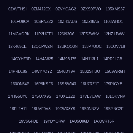
0ZAVTHSI
0ZM4J2CX
0ZVYGAG2
0ZXS0PVO
105XMS37
10LFO9CA
10SRNZZ2
10ZH1AUS
10ZZI8A5
1103WHO1
11MGVORK
11P2UCTJ
126I93O6
12FS3WHV
12HZ1JWW
12K469CE
12QCPWZN
12UKQO0N
133P7UOC
13COV7L8
14GYHZ3D
14H4A825
14M9BJ75
14NJ13LJ
14PRJLGB
14PRLC85
14WY7OYZ
1546DY9V
15B2SHBQ
15C9WR6H
160ON64P
16P9KSF6
16SBWI43
16U7RZJT
179PIGYE
17HG5UY8
17SO7X9S
17UXEZ2B
17VE7UAW
181QKVNV
18FL2H11
18UVF9V8
19CWX8Y9
19S0NNZV
19SYNG2F
19V5GFDB
19YDYQRW
1AU5Q96D
1AXWRT6R