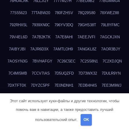
76HU4CRK
76LLJI2Y
7777M27H
77BED9B2
77BGMMG4
77S55623
77TABW20
780FZHSV
78Q29S80
78XWEZ88
792RHX5L
7939XN0C
796YV3DQ
79GHS38T
79L8YFMC
79V4EL6D
7A7B2KTK
7A7E8AHI
7AEEJVFI
7AGCKJXN
7AIBYJBI
7AJR6D3X
7AMTLOH9
7ANGKL8Z
7AOR3BJY
7AOSYN3G
7BVHAFGY
7C26C5EC
7C2S58N1
7C2XDJQN
7C4MI5MB
7CCV7IAS
7D5UQZFD
7D73WX32
7DULR9YN
7DXTFT0X
7DYZC5PF
7E0NDNH1
7EDB4H4S
7EE3M9WJ
7EUSEMEI
7EYNVZ6I
7FB2DR6D
7FE1WG6S
7FGV6NG8
Этот сайт использует куки-файлы и другие технологии, чтобы
помочь вам в навигации, а также предоставить лучший
7FKTW3MA
7FRYD8I9
7FX48QP3
7GDV0B8J
7GER99GF
пользовательский опыт.
OK
7H8E1KTR
7H8LPLGJ
7I854907
7IAYUF4X
7IRRICQI