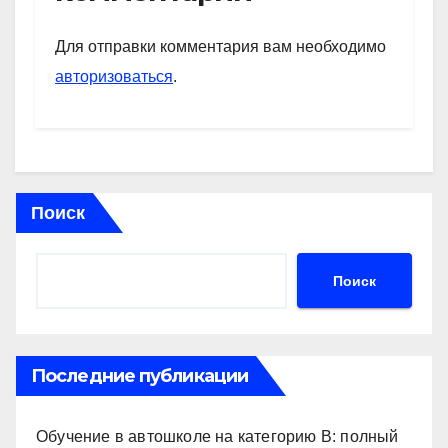
A
a
kl
в
p
m
a
и
Для отправки комментария вам необходимо
p
ss
ть
авторизоваться
.
ni
ki
Поиск
Поиск
Последние публикации
Обучение в автошколе на категорию В: полный