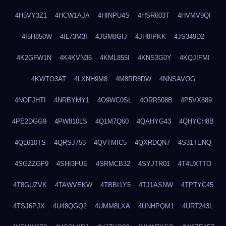
4H5VY3Z1
4HCW1AJA
4HINPU4S
4HSR603T
4HVMV9QI
4I5H850W
4IL73M3I
4JGM8GIJ
4JH8IPKK
4JS349D2
4K2GFW1N
4K4KVN36
4KML855I
4KNS3G0Y
4KQJIFMI
4KWTO3AT
4LXNH9M8
4M8RR8DW
4NNSAVOG
4NOFJHTI
4NRBYMY1
4O9WC0SL
4ORR508B
4P5VX889
4PE2DGG9
4PW810LS
4Q1M7Q60
4QAHYG43
4QHYCH8B
4QL610TS
4QRSJ753
4QVTMIC5
4QXRDQN7
4S31TENQ
4SGZZGF9
4SHI3FUE
4SRMCB32
4SYJTR01
4T4UXTTO
4T8GUZVK
4TAWVEKW
4TBBI1Y5
4TJ1ASNW
4TPTYC45
4TSJ6PJX
4U48QGQ2
4UMM8LXA
4UNHPQM1
4URT243L