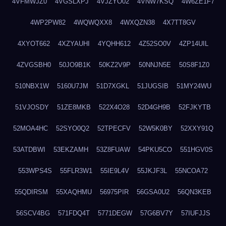
4VFMWJZ0
4VGSLXPJ
4VJZYO02
4VNW7KSQ
4W6ZE1F7
4WP2PW82
4WQWQXX8
4WXQZN38
4X7TT8GV
4XYOT662
4XZYAUHI
4YQHH612
4Z52SO0V
4ZP14UIL
4ZVGSBH0
50JO9B1K
50KZ2V9P
50NNJN5E
50S8F1Z0
510NBX1W
5160U7JM
51D7XGKL
51JUGSIB
51MY24WU
51VJOSDY
51ZE8MKB
522X4O28
52D4GH9B
52FJKYTB
52MOA4HC
52SYO0Q2
52TPECFV
52W5K0BY
52XXY91Q
53ATDBWI
53EKZAMH
53Z8FUAW
54PKU5CO
551HGV0S
553WPS4S
55FLR3W1
55IE9L4V
55JKJF3L
55NCOA72
55QDIRSM
55XAQHMU
56975PIR
56GSA0U2
56QN3KEB
56SCV4BG
571FDQ4T
5771DEGW
57G6BV7Y
57IUFJJS