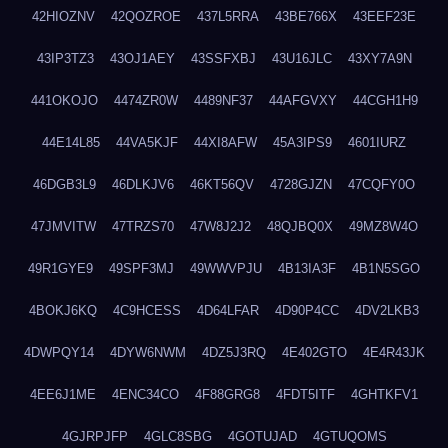
42HIOZNV
42QOZROE
437L5RRA
43BE766X
43EEF23E
43IP3TZ3
43OJ1AEY
43SSFXBJ
43U16JLC
43XY7A9N
441OKOJO
4474ZR0W
4489NF37
44AFGVXY
44CGH1H9
44E14L85
44VA5KJF
44XI8AFW
45A3IPS9
4601IURZ
46DGB3L9
46DLKJV6
46KT56QV
4728GJZN
47CQFY0O
47JMVITW
47TRZS70
47W8J2J2
48QJBQ0X
49MZ8W4O
49R1GYE9
49SPF3MJ
49WWVPJU
4B13IA3F
4B1N5SGO
4BOKJ6KQ
4C9HCESS
4D64LFAR
4D90P4CC
4DV2LKB3
4DWPQY14
4DYW6NWM
4DZ5J3RQ
4E402GTO
4E4R43JK
4EE6J1ME
4ENC34CO
4F88GRG8
4FDT5ITF
4GHTKFV1
4GJRPJFP
4GLC8SBG
4GOTUJAD
4GTUQOMS