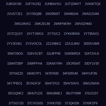
2UBGKVBI
2UFYK23Q
2UHBAVSU
2UT1DWVT
2VA5KTQ4
2VUSTJE1
2VY55Q8B
2W29565T
2W496244
2WADJS4M
2WGUIKKG
2WK2EL88
2WNPNKRH
2WV0ZHMD
2X7CQ1SY
2XYTJWGS
2Y7I1IC2
2YKK8NSK
2YT95AO1
2YV3O361
2YXVOCOL
2Z2JNBKZ
2ZAJL9NV
30D5VUM9
30W729OG
31BVSCBT
31L8FP95
31M0MR2X
32AT2VLN
32MATDBP
336RPFHA
33ANXYRH
33CR504T
33DY1V30
33T04ZZ0
3404O7P1
3478760D
34F92RUM
34HYUF3N
34Y7PBO1
357AGF1F
35AF37G3
35HVS0VG
35MJZMAN
35O1QNFZ
36HUTLDS
36NU8MEJ
36U7Y0NR
376J215Y
377SG7JD
37CVGS0S
37IHO75D
37JQKID8
37X9FZP9