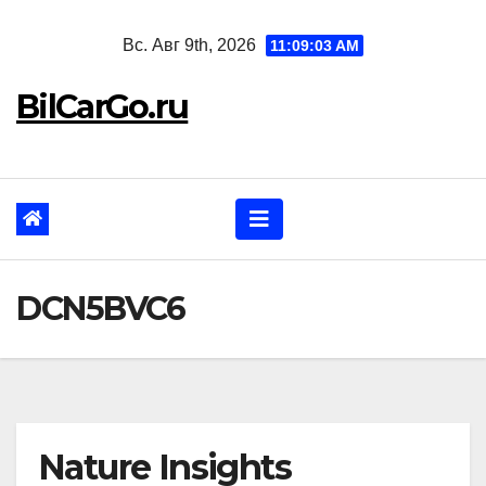
Перейти
Вс. Авг 9th, 2026
11:09:04 AM
к
содержанию
BilCarGo.ru
DCN5BVC6
Nature Insights