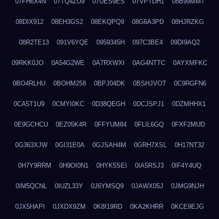
07FH6X4N
07TQ4ZU9
07UES9ES
07VPTDH1
08B99MM7
08DIX912
08EH3GS2
08EKQPQ9
08G6A3PD
08HJRZKG
08R2TE13
091V6YQE
0959345H
097C3BE4
09DI9AQ2
09RKK0JO
0A54G2WE
0A7RXWXI
0AG4NTTC
0AYXMFKC
0BO4RLHU
0BOHM258
0BPJ04DK
0BSHJVOT
0C9RGFN6
0CA5T1U9
0CMYI0KC
0D38QEGH
0DCJSPJ1
0DZMHHX1
0E9GCHCU
0EZ05K4R
0FFYUM84
0FLIL6GQ
0FXF2MUD
0G363XJW
0GI31E0A
0GJSAH4M
0GRH7XSL
0H17NT32
0H7Y9RRM
0H9OI0N1
0HYK5SEI
0IA5RSJ3
0IF4Y4UQ
0IM5QCNL
0IUZL33Y
0J6YMSQ9
0JAWX05J
0JMG9NJH
0JX5HAPI
0JXDX9ZM
0K8I19RD
0KA2KHRR
0KCE9EJG