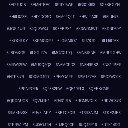
6EI21UCB
6EMNTEE0
6F1DJ5WF
6G3CXI93
6G3KEGYN
6H6L0Z3E
6HD2DCBO
6HM0FQJT
6HWL9A3P
6I5IUH76
6JGSI1UR
6JQL3WKJ
6K3EBPX1
6K3WDMWT
6KDND60Z
6KOOILKY
6KPMGXPJ
6LGMA8OZ
6LI78JDL
6LL59T6X
6LSD5KCS
6LSGIF7V
6MC7XUTQ
6MNBISNE
6MRU4GHW
6MRWI2FW
6MUKQ2Q2
6N6MCPD2
6N8H9PB2
6NS1JPER
6NTR3U7I
6OXMG49D
6PHYGAFF
6PM1Z7A5
6PO2WC0X
6PPNPOF5
6Q23B2FW
6QE19FL3
6QEEKCMR
6QKOAUOS
6QVIJ1K1
6R431JL5
6RGMWOLX
6RKWC57X
6RMKNV3X
6RV8LARZ
6SBTC8OR
6T3R3AJM
6TKE2JE3
6TPRWJZM
6U06OJTH
6UJEQ0CF
6UQ42P16
6UTK14DG