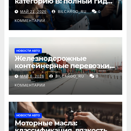
категорию В: полный гид
для будущих водителей
МАЙ 21, 2026
BILCARGO_RU
0
КОММЕНТАРИИ
НОВОСТИ АВТО
Железнодорожные
контейнерные перевозки
из Китая в Россию:
МАЙ 6, 2026
BILCARGO_RU
0
маршруты, сроки и
требования
КОММЕНТАРИИ
НОВОСТИ АВТО
Моторные масла:
классификация, вязкость и