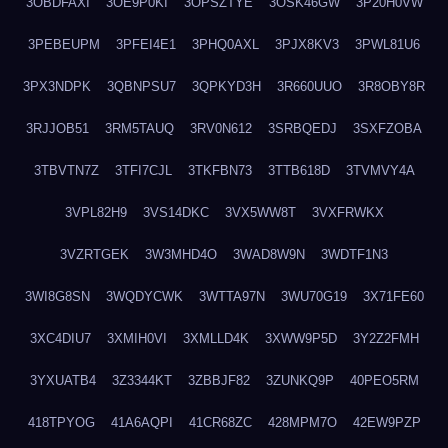
3OBDFAXI
3OE9P0KI
3OPSZTYE
3OSK46GW
3P20H0VW
3PEBEUPM
3PFEI4E1
3PHQ0AXL
3PJX8KV3
3PWL81U6
3PX3NDPK
3QBNPSU7
3QPKYD3H
3R660UUO
3R8OBY8R
3RJJOB51
3RM5TAUQ
3RV0N612
3SRBQEDJ
3SXFZOBA
3TBVTN7Z
3TFI7CJL
3TKFBN73
3TTB618D
3TVMVY4A
3VPL82H9
3VS14DKC
3VX5WW8T
3VXFRWKX
3VZRTGEK
3W3MHD4O
3WAD8W9N
3WDTF1N3
3WI8G8SN
3WQDYCWK
3WTTA97N
3WU70G19
3X71FE60
3XC4DIU7
3XMIH0VI
3XMLLD4K
3XWW9P5D
3Y2Z2FMH
3YXUATB4
3Z3344KT
3ZBBJF82
3ZUNKQ9P
40PEO5RM
418TPYOG
41A6AQPI
41CR68ZC
428MPM7O
42EW9PZP