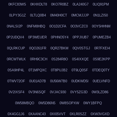
0KFC83WS
0KHXDLT8
0KO7R0BZ
0LA240G7
0LIQ91PM
0LPY3G1Z
0LTLQ0B4
0M40H0CT
0MCMJJJP
0N1LZI50
0NALSI2P
0NFM8HBQ
0O1D2CFA
0O3VCZC0
0OY5HHNM
0P2UDQV4
0P3WEUER
0PHNO5Y4
0PPJIUB7
0PUMEZB4
0QLRKCUP
0QO261FR
0QR27BKM
0QV0STGJ
0R7FXEI4
0RCWTWLK
0RH9C3CH
0S284R8O
0S4IXXQE
0S9E2KPP
0SA9HP4L
0T1MPQXC
0T8PUJB2
0T9LQ0SF
0TDEQ0TY
0TWV72OF
0U01AD7B
0U56W7B0
0UDKWD5I
0UELVNFD
0V2IXSF4
0V3N6SQF
0VJAC930
0VY5ZG3D
0W3LZD86
0W58MBQO
0W5D86N5
0W8SOPXW
0WY1BFPQ
0X4GG1J6
0XAANC43
0XI05VVT
0XLR0SZZ
0XW3VGXD