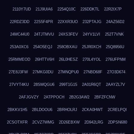
2110Y7UD
21J9UIA6
2254Q10C
226DDKTL
22R2IX7P
22RDZ3DD
22S5F4PR
22XXR3UO
232PTAJG
24AZ56D2
24MC44U0
24TJTMVU
24XS3FEV
24YV1LVI
252T7VNK
253A0XC6
254O5EQJ
258OBXAU
25JR0XCH
25Q8956U
25RMMEOD
26HTTV6H
26L0HESZ
270L4YOL
276UFPNM
27E8J3FW
27MKG0DU
27MNQPU0
27NBD68F
27O3D674
27VYT4KU
28SMQGU6
299T1G15
2A01R6QT
2AAYZL7V
2AFJGVZY
2ATPPOCH
2B2G3AW2
2BFZFCNW
2BKKV1H5
2BLDOOU6
2BRHOLRJ
2CKA0HWT
2CRELPQI
2CSOTXFR
2CVZ7WMG
2D26EBXW
2D942LRG
2DPSN680