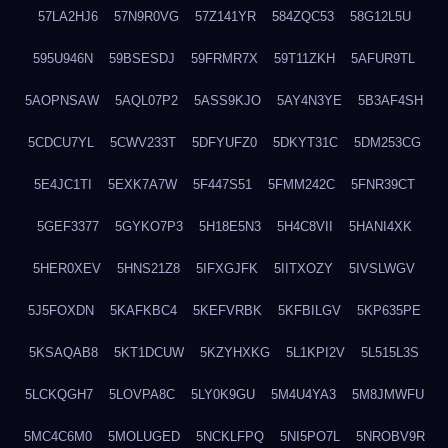
57LA2HJ6
57N9R0VG
57Z141YR
584ZQC53
58G12L5U
595U946N
59BSESDJ
59FRMR7X
59T11ZKH
5AFUR9TL
5AOPNSAW
5AQL07P2
5ASS9KJO
5AY4N3YE
5B3AF4SH
5CDCU7YL
5CWV233T
5DFYUFZ0
5DKYT31C
5DM253CG
5E4JC1TI
5EXK7A7W
5F447S51
5FMM242C
5FNR39CT
5GEF3377
5GYKO7P3
5H18E5N3
5H4C8VII
5HANI4XK
5HER0XEV
5HNS21Z8
5IFXGJFK
5IITXOZY
5IVSLWGV
5J5FOXDN
5KAFKBC4
5KEFVRBK
5KFBILGV
5KP635PE
5KSAQAB8
5KT1DCUW
5KZYHXKG
5L1KPI2V
5L515L3S
5LCKQGH7
5LOVPA8C
5LY0K9GU
5M4U4YA3
5M8JMWFU
5MC4C6M0
5MOLUGED
5NCKLFPQ
5NI5PO7L
5NROBV9R