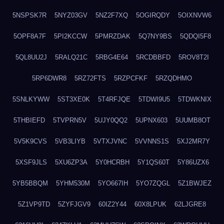
5NSPSK7R
5NYZ03GV
5NZ2F7XQ
5OGIRQDY
5OIXNVW6
5OPF8A7F
5PI2KCCW
5PMRZDAK
5Q7NY9BS
5QDQI5F8
5QL8UU2J
5RALQ21C
5RBG4E64
5RCDBBFD
5ROV8T2I
5RP6DWR8
5RZ72FTS
5RZPCFKF
5RZQDHMO
5SNLKYWW
5ST3XE0K
5T4RFJQE
5TDWI9U5
5TDWKNIX
5THBIEFD
5TVPRN5V
5UJY0QQ2
5UPNX603
5UUMB8OT
5V5K9CVS
5VB3LIYB
5VTXJVNC
5VVNNS1S
5XJ2MR7Y
5XSF9JLS
5XU6ZP3A
5Y0HCRBH
5Y1QS60T
5Y86UZX6
5YB5BBQM
5YHM530M
5YO667IH
5YO7ZQGL
5Z1BWJEZ
5Z1VP9TD
5ZYFJGV9
60IZ2Y44
60X8LPUK
62LJGRE8