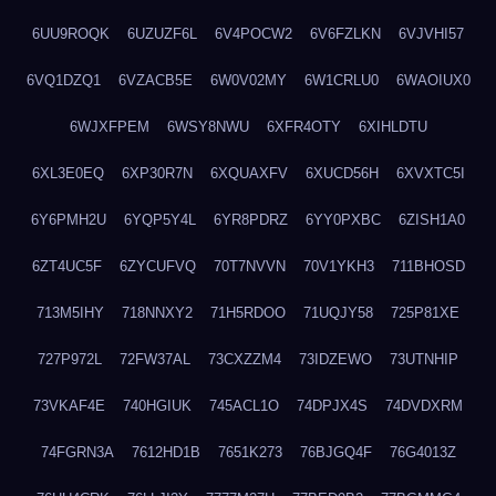
6UU9ROQK
6UZUZF6L
6V4POCW2
6V6FZLKN
6VJVHI57
6VQ1DZQ1
6VZACB5E
6W0V02MY
6W1CRLU0
6WAOIUX0
6WJXFPEM
6WSY8NWU
6XFR4OTY
6XIHLDTU
6XL3E0EQ
6XP30R7N
6XQUAXFV
6XUCD56H
6XVXTC5I
6Y6PMH2U
6YQP5Y4L
6YR8PDRZ
6YY0PXBC
6ZISH1A0
6ZT4UC5F
6ZYCUFVQ
70T7NVVN
70V1YKH3
711BHOSD
713M5IHY
718NNXY2
71H5RDOO
71UQJY58
725P81XE
727P972L
72FW37AL
73CXZZM4
73IDZEWO
73UTNHIP
73VKAF4E
740HGIUK
745ACL1O
74DPJX4S
74DVDXRM
74FGRN3A
7612HD1B
7651K273
76BJGQ4F
76G4013Z