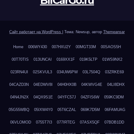
BilCarGo.ru
Сайт работает на WordPress
|
Тема: Newsup, автор
Themeansar
Home
006WY430
007HXU2Y
00MGT33M
00SAOS5H
00T70TIS
013UNCAI
0169XX1F
019K5LTP
01WS9NX2
023RN4UI
02SKVUL3
034UW6PW
03L7504Q
03ZRKE69
04CAZD3N
04EDWV8I
04H0HX0B
04KWVG4E
04LI8DHX
04N4JN2X
04QX9S1E
04YFC57J
04ZFIS6W
059KC9DM
05G55WBQ
05IXW4Y0
05T6CZAL
069K7D5M
06FAMUAG
06VLOMOD
0755T7I3
077IRTEG
07ASX5QF
07BDB1DD