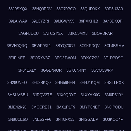
38J0SXQX
38NQ9PDV
38O70PCO
38QUD9KX
39D3U3A0
39LAIWA9
39LCYZRI
39MGWN55
39PXKH1B
3A43DKQP
3AGNJUCU
3ATCGY3X
3BKC9MX3
3BORDPAR
3BVH0QRQ
3BWP93L1
3BYQ70GJ
3C9KPDQV
3CL4BSMV
3EIFINEE
3EORXV8Z
3EQ3JWOM
3F09CZ9V
3F1DPDSC
3F84EALY
3GGDN4OR
3GKCN4NY
3GVOCWRP
3H28UNEO
3H92RKQ0
3HG56NHN
3HHJ1KQM
3HSTLPXX
3HSUVSEU
3JRQV2TE
3JX0QDYF
3LXYAX0G
3M0R5J0Y
3ME42K9J
3MOCREJ1
3MX1P1T9
3MYP6NEF
3N0IPODU
3N8UCE6Q
3NE5SFF6
3NH0FX33
3NISGAEP
3O3KQQ4F