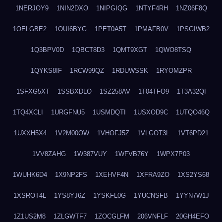
1NERJOY9
1NIN2DXO
1NIPGIQG
1NTYF4RH
1NZ06F8Q
1OELGBE2
1OUI6BYG
1PET0A5T
1PMAFB0V
1PSGIWB2
1Q3BPV0D
1QBCT8D3
1QMT9XGT
1QWO8TSQ
1QYKS8IF
1RCW99QZ
1RDUWSSK
1RYOMZPR
1SFXG5XT
1SSBXDLO
1SZ258AV
1T04TFO9
1T3A32QI
1TQ4XCLI
1URGFNU5
1USMDQTI
1USXOD9C
1UTQO46Q
1UXXH5X4
1V2M00OW
1VHOFJ5Z
1VLGOT3L
1VT6PD21
1VV8ZAHG
1W387VUY
1WFVB76Y
1WPX7P03
1WUHK6D4
1X9NP2FS
1XEHVF4N
1XFRA9ZO
1XS2YS68
1XSROT4L
1YS8YJ6Z
1YSKFL0G
1YUCNSFB
1YYN7W1J
1Z1US2M8
1ZLGWTF7
1ZOCGLFM
206VNFLF
20GH4EFO