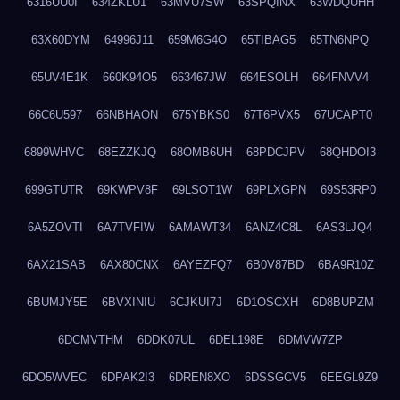
6316UU0I
634ZKLU1
63MVU7SW
63SPQINX
63WDQUHH
63X60DYM
64996J11
659M6G4O
65TIBAG5
65TN6NPQ
65UV4E1K
660K94O5
663467JW
664ESOLH
664FNVV4
66C6U597
66NBHAON
675YBKS0
67T6PVX5
67UCAPT0
6899WHVC
68EZZKJQ
68OMB6UH
68PDCJPV
68QHDOI3
699GTUTR
69KWPV8F
69LSOT1W
69PLXGPN
69S53RP0
6A5ZOVTI
6A7TVFIW
6AMAWT34
6ANZ4C8L
6AS3LJQ4
6AX21SAB
6AX80CNX
6AYEZFQ7
6B0V87BD
6BA9R10Z
6BUMJY5E
6BVXINIU
6CJKUI7J
6D1OSCXH
6D8BUPZM
6DCMVTHM
6DDK07UL
6DEL198E
6DMVW7ZP
6DO5WVEC
6DPAK2I3
6DREN8XO
6DSSGCV5
6EEGL9Z9