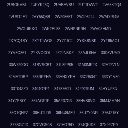
2UBGKVBI
2UFYK23Q
2UHBAVSU
2UT1DWVT
2VA5KTQ4
2VUSTJE1
2VY55Q8B
2W29565T
2W496244
2WADJS4M
2WGUIKKG
2WK2EL88
2WNPNKRH
2WV0ZHMD
2X7CQ1SY
2XYTJWGS
2Y7I1IC2
2YKK8NSK
2YT95AO1
2YV3O361
2YXVOCOL
2Z2JNBKZ
2ZAJL9NV
30D5VUM9
30W729OG
31BVSCBT
31L8FP95
31M0MR2X
32AT2VLN
32MATDBP
336RPFHA
33ANXYRH
33CR504T
33DY1V30
33T04ZZ0
3404O7P1
3478760D
34F92RUM
34HYUF3N
34Y7PBO1
357AGF1F
35AF37G3
35HVS0VG
35MJZMAN
35O1QNFZ
36HUTLDS
36NU8MEJ
36U7Y0NR
376J215Y
377SG7JD
37CVGS0S
37IHO75D
37JQKID8
37X9FZP9