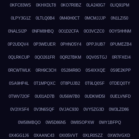
0KFC83WS
0KHXDLT8
0KO7R0BZ
0LA240G7
0LIQ91PM
0LPY3G1Z
0LTLQ0B4
0M40H0CT
0MCMJJJP
0N1LZI50
0NALSI2P
0NFM8HBQ
0O1D2CFA
0O3VCZC0
0OY5HHNM
0P2UDQV4
0P3WEUER
0PHNO5Y4
0PPJIUB7
0PUMEZB4
0QLRKCUP
0QO261FR
0QR27BKM
0QV0STGJ
0R7FXEI4
0RCWTWLK
0RH9C3CH
0S284R8O
0S4IXXQE
0S9E2KPP
0SA9HP4L
0T1MPQXC
0T8PUJB2
0T9LQ0SF
0TDEQ0TY
0TWV72OF
0U01AD7B
0U56W7B0
0UDKWD5I
0UELVNFD
0V2IXSF4
0V3N6SQF
0VJAC930
0VY5ZG3D
0W3LZD86
0W58MBQO
0W5D86N5
0W8SOPXW
0WY1BFPQ
0X4GG1J6
0XAANC43
0XI05VVT
0XLR0SZZ
0XW3VGXD