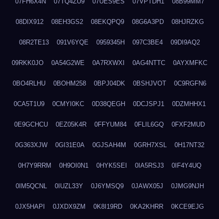
07FH6X4N
07TQ4ZU9
07UES9ES
07VPTDH1
08B99MM7
08DIX912
08EH3GS2
08EKQPQ9
08G6A3PD
08HJRZKG
08R2TE13
091V6YQE
0959345H
097C3BE4
09DI9AQ2
09RKK0JO
0A54G2WE
0A7RXWXI
0AG4NTTC
0AYXMFKC
0BO4RLHU
0BOHM258
0BPJ04DK
0BSHJVOT
0C9RGFN6
0CA5T1U9
0CMYI0KC
0D38QEGH
0DCJSPJ1
0DZMHHX1
0E9GCHCU
0EZ05K4R
0FFYUM84
0FLIL6GQ
0FXF2MUD
0G363XJW
0GI31E0A
0GJSAH4M
0GRH7XSL
0H17NT32
0H7Y9RRM
0H9OI0N1
0HYK5SEI
0IA5RSJ3
0IF4Y4UQ
0IM5QCNL
0IUZL33Y
0J6YMSQ9
0JAWX05J
0JMG9NJH
0JX5HAPI
0JXDX9ZM
0K8I19RD
0KA2KHRR
0KCE9EJG