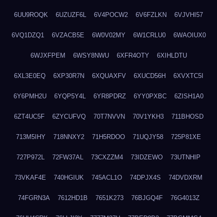
6UU9ROQK
6UZUZF6L
6V4POCW2
6V6FZLKN
6VJVHI57
6VQ1DZQ1
6VZACB5E
6W0V02MY
6W1CRLU0
6WAOIUX0
6WJXFPEM
6WSY8NWU
6XFR4OTY
6XIHLDTU
6XL3E0EQ
6XP30R7N
6XQUAXFV
6XUCD56H
6XVXTC5I
6Y6PMH2U
6YQP5Y4L
6YR8PDRZ
6YY0PXBC
6ZISH1A0
6ZT4UC5F
6ZYCUFVQ
70T7NVVN
70V1YKH3
711BHOSD
713M5IHY
718NNXY2
71H5RDOO
71UQJY58
725P81XE
727P972L
72FW37AL
73CXZZM4
73IDZEWO
73UTNHIP
73VKAF4E
740HGIUK
745ACL1O
74DPJX4S
74DVDXRM
74FGRN3A
7612HD1B
7651K273
76BJGQ4F
76G4013Z