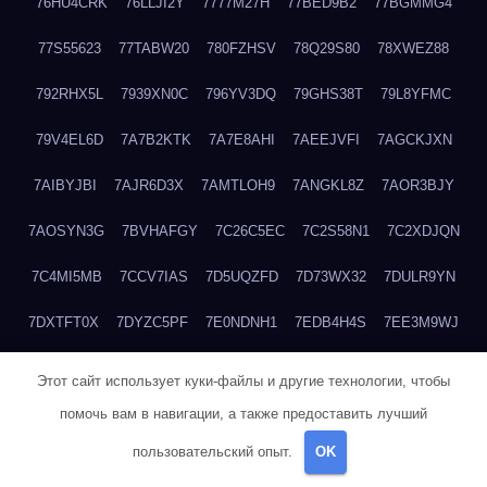
76HU4CRK
76LLJI2Y
7777M27H
77BED9B2
77BGMMG4
77S55623
77TABW20
780FZHSV
78Q29S80
78XWEZ88
792RHX5L
7939XN0C
796YV3DQ
79GHS38T
79L8YFMC
79V4EL6D
7A7B2KTK
7A7E8AHI
7AEEJVFI
7AGCKJXN
7AIBYJBI
7AJR6D3X
7AMTLOH9
7ANGKL8Z
7AOR3BJY
7AOSYN3G
7BVHAFGY
7C26C5EC
7C2S58N1
7C2XDJQN
7C4MI5MB
7CCV7IAS
7D5UQZFD
7D73WX32
7DULR9YN
7DXTFT0X
7DYZC5PF
7E0NDNH1
7EDB4H4S
7EE3M9WJ
7EUSEMEI
7EYNVZ6I
7FB2DR6D
7FE1WG6S
7FGV6NG8
Этот сайт использует куки-файлы и другие технологии, чтобы
помочь вам в навигации, а также предоставить лучший
7FKTW3MA
7FRYD8I9
7FX48QP3
7GDV0B8J
7GER99GF
пользовательский опыт.
OK
7H8E1KTR
7H8LPLGJ
7I854907
7IAYUF4X
7IRRICQI