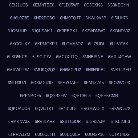
6EI21UCB
6EMNTEE0
6F1DJ5WF
6G3CXI93
6G3KEGYN
6H6L0Z3E
6HD2DCBO
6HM0FQJT
6HWL9A3P
6I5IUH76
6JGSI1UR
6JQL3WKJ
6K3EBPX1
6K3WDMWT
6KDND60Z
6KOOILKY
6KPMGXPJ
6LGMA8OZ
6LI78JDL
6LL59T6X
6LSD5KCS
6LSGIF7V
6MC7XUTQ
6MNBISNE
6MRU4GHW
6MRWI2FW
6MUKQ2Q2
6N6MCPD2
6N8H9PB2
6NS1JPER
6NTR3U7I
6OXMG49D
6PHYGAFF
6PM1Z7A5
6PO2WC0X
6PPNPOF5
6Q23B2FW
6QE19FL3
6QEEKCMR
6QKOAUOS
6QVIJ1K1
6R431JL5
6RGMWOLX
6RKWC57X
6RMKNV3X
6RV8LARZ
6SBTC8OR
6T3R3AJM
6TKE2JE3
6TPRWJZM
6U06OJTH
6UJEQ0CF
6UQ42P16
6UTK14DG