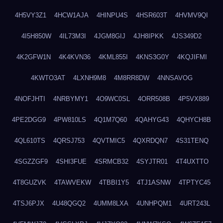
4H5VY3Z1
4HCW1AJA
4HINPU4S
4HSR603T
4HVMV9QI
4I5H850W
4IL73M3I
4JGM8GIJ
4JH8IPKK
4JS349D2
4K2GFW1N
4K4KVN36
4KML855I
4KNS3G0Y
4KQJIFMI
4KWTO3AT
4LXNH9M8
4M8RR8DW
4NNSAVOG
4NOFJHTI
4NRBYMY1
4O9WC0SL
4ORR508B
4P5VX889
4PE2DGG9
4PW810LS
4Q1M7Q60
4QAHYG43
4QHYCH8B
4QL610TS
4QRSJ753
4QVTMIC5
4QXRDQN7
4S31TENQ
4SGZZGF9
4SHI3FUE
4SRMCB32
4SYJTR01
4T4UXTTO
4T8GUZVK
4TAWVEKW
4TBBI1Y5
4TJ1ASNW
4TPTYC45
4TSJ6PJX
4U48QGQ2
4UMM8LXA
4UNHPQM1
4URT243L