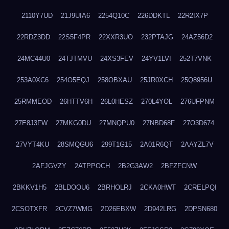
2110Y7UD
21J9UIA6
2254Q10C
226DDKTL
22R2IX7P
22RDZ3DD
22S5F4PR
22XXR3UO
232PTAJG
24AZ56D2
24MC44U0
24TJTMVU
24XS3FEV
24YV1LVI
252T7VNK
253A0XC6
254O5EQJ
258OBXAU
25JR0XCH
25Q8956U
25RMMEOD
26HTTV6H
26L0HESZ
270L4YOL
276UFPNM
27E8J3FW
27MKG0DU
27MNQPU0
27NBD68F
27O3D674
27VYT4KU
28SMQGU6
299T1G15
2A01R6QT
2AAYZL7V
2AFJGVZY
2ATPPOCH
2B2G3AW2
2BFZFCNW
2BKKV1H5
2BLDOOU6
2BRHOLRJ
2CKA0HWT
2CRELPQI
2CSOTXFR
2CVZ7WMG
2D26EBXW
2D942LRG
2DPSN680