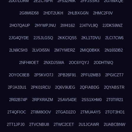
2DU7LORM
2EZC76PR
2F53ZH8K
2FFJSSR3
2G789XQE
2G8M6D58
2HDT2UKH
2HLBXGGN
2HMC2F0V
2HO7QAUP
2HYWPJNU
2IIHI162
2J4TVL9Q
2JDKS9WZ
2JG4QYDE
2JSJLGSQ
2KKCIQS5
2KL1TDVU
2LCI7CW6
2LN9C5H3
2LVOI55N
2M7YMERZ
2MIQDBKK
2N165DB2
2NFH8OET
2NXDJSMA
2OC6YQYJ
2ODHTNIQ
2OYOC8EB
2P5KVO7J
2PB26F91
2PFU2MB3
2PGICZT7
2PJA33U1
2PK01RCU
2Q6V9UEG
2QFIABDG
2QYABSTR
2R02B74P
2RPXRAZM
2SAV54DE
2SS1XHM0
2T0TIR21
2T4QFIOC
2T8M8OOV
2TGAD2ZO
2TMUAAY5
2TOT3HO1
2TT1JPJ0
2TVCNBU8
2TWC2CET
2U1JCAWR
2UABCBNW