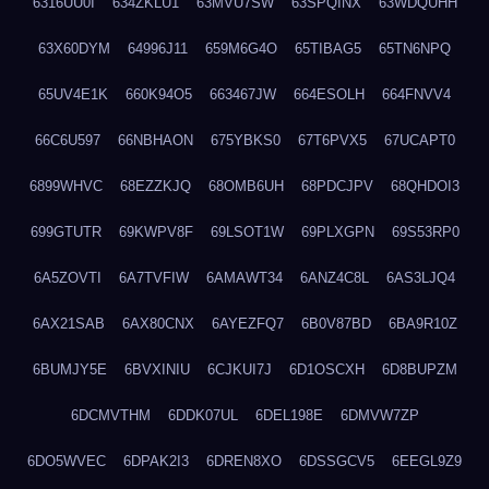
6316UU0I
634ZKLU1
63MVU7SW
63SPQINX
63WDQUHH
63X60DYM
64996J11
659M6G4O
65TIBAG5
65TN6NPQ
65UV4E1K
660K94O5
663467JW
664ESOLH
664FNVV4
66C6U597
66NBHAON
675YBKS0
67T6PVX5
67UCAPT0
6899WHVC
68EZZKJQ
68OMB6UH
68PDCJPV
68QHDOI3
699GTUTR
69KWPV8F
69LSOT1W
69PLXGPN
69S53RP0
6A5ZOVTI
6A7TVFIW
6AMAWT34
6ANZ4C8L
6AS3LJQ4
6AX21SAB
6AX80CNX
6AYEZFQ7
6B0V87BD
6BA9R10Z
6BUMJY5E
6BVXINIU
6CJKUI7J
6D1OSCXH
6D8BUPZM
6DCMVTHM
6DDK07UL
6DEL198E
6DMVW7ZP
6DO5WVEC
6DPAK2I3
6DREN8XO
6DSSGCV5
6EEGL9Z9