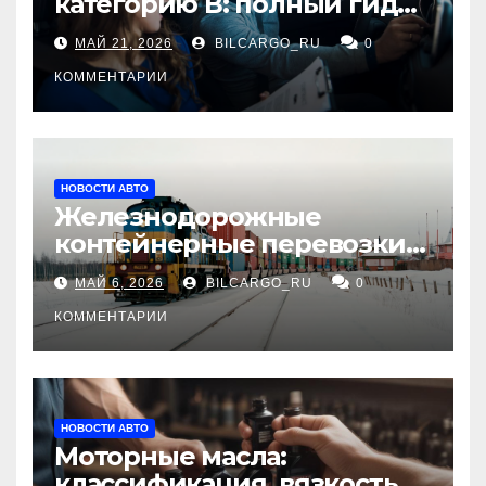
категорию В: полный гид
для будущих водителей
МАЙ 21, 2026
BILCARGO_RU
0
КОММЕНТАРИИ
НОВОСТИ АВТО
Железнодорожные
контейнерные перевозки
из Китая в Россию:
МАЙ 6, 2026
BILCARGO_RU
0
маршруты, сроки и
требования
КОММЕНТАРИИ
НОВОСТИ АВТО
Моторные масла:
классификация, вязкость и