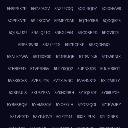
5NSPSK7R
5NYZ03GV
5NZ2F7XQ
5OGIRQDY
5OIXNVW6
5OPF8A7F
5PI2KCCW
5PMRZDAK
5Q7NY9BS
5QDQI5F8
5QL8UU2J
5RALQ21C
5RBG4E64
5RCDBBFD
5ROV8T2I
5RP6DWR8
5RZ72FTS
5RZPCFKF
5RZQDHMO
5SNLKYWW
5ST3XE0K
5T4RFJQE
5TDWI9U5
5TDWKNIX
5THBIEFD
5TVPRN5V
5UJY0QQ2
5UPNX603
5UUMB8OT
5V5K9CVS
5VB3LIYB
5VTXJVNC
5VVNNS1S
5XJ2MR7Y
5XSF9JLS
5XU6ZP3A
5Y0HCRBH
5Y1QS60T
5Y86UZX6
5YB5BBQM
5YHM530M
5YO667IH
5YO7ZQGL
5Z1BWJEZ
5Z1VP9TD
5ZYFJGV9
60IZ2Y44
60X8LPUK
62LJGRE8