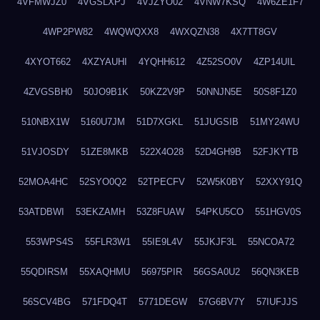
4VFMWJZ0
4VGSLXPJ
4VJZYO02
4VNW7KSQ
4W6ZE1F7
4WP2PW82
4WQWQXX8
4WXQZN38
4X7TT8GV
4XYOT662
4XZYAUHI
4YQHH612
4Z52SO0V
4ZP14UIL
4ZVGSBH0
50JO9B1K
50KZ2V9P
50NNJN5E
50S8F1Z0
510NBX1W
5160U7JM
51D7XGKL
51JUGSIB
51MY24WU
51VJOSDY
51ZE8MKB
522X4O28
52D4GH9B
52FJKYTB
52MOA4HC
52SYO0Q2
52TPECFV
52W5K0BY
52XXY91Q
53ATDBWI
53EKZAMH
53Z8FUAW
54PKU5CO
551HGV0S
553WPS4S
55FLR3W1
55IE9L4V
55JKJF3L
55NCOA72
55QDIRSM
55XAQHMU
56975PIR
56GSA0U2
56QN3KEB
56SCV4BG
571FDQ4T
5771DEGW
57G6BV7Y
57IUFJJS