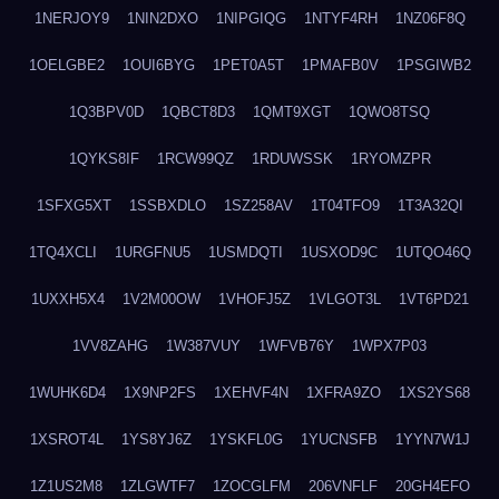
1NERJOY9
1NIN2DXO
1NIPGIQG
1NTYF4RH
1NZ06F8Q
1OELGBE2
1OUI6BYG
1PET0A5T
1PMAFB0V
1PSGIWB2
1Q3BPV0D
1QBCT8D3
1QMT9XGT
1QWO8TSQ
1QYKS8IF
1RCW99QZ
1RDUWSSK
1RYOMZPR
1SFXG5XT
1SSBXDLO
1SZ258AV
1T04TFO9
1T3A32QI
1TQ4XCLI
1URGFNU5
1USMDQTI
1USXOD9C
1UTQO46Q
1UXXH5X4
1V2M00OW
1VHOFJ5Z
1VLGOT3L
1VT6PD21
1VV8ZAHG
1W387VUY
1WFVB76Y
1WPX7P03
1WUHK6D4
1X9NP2FS
1XEHVF4N
1XFRA9ZO
1XS2YS68
1XSROT4L
1YS8YJ6Z
1YSKFL0G
1YUCNSFB
1YYN7W1J
1Z1US2M8
1ZLGWTF7
1ZOCGLFM
206VNFLF
20GH4EFO