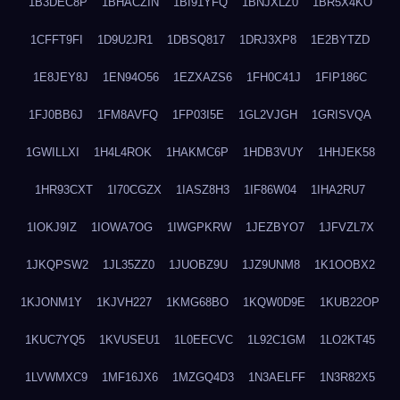
1B3DEC8P
1BHACZIN
1BI91YFQ
1BNJXLZ0
1BR5X4KO
1CFFT9FI
1D9U2JR1
1DBSQ817
1DRJ3XP8
1E2BYTZD
1E8JEY8J
1EN94O56
1EZXAZS6
1FH0C41J
1FIP186C
1FJ0BB6J
1FM8AVFQ
1FP03I5E
1GL2VJGH
1GRISVQA
1GWILLXI
1H4L4ROK
1HAKMC6P
1HDB3VUY
1HHJEK58
1HR93CXT
1I70CGZX
1IASZ8H3
1IF86W04
1IHA2RU7
1IOKJ9IZ
1IOWA7OG
1IWGPKRW
1JEZBYO7
1JFVZL7X
1JKQPSW2
1JL35ZZ0
1JUOBZ9U
1JZ9UNM8
1K1OOBX2
1KJONM1Y
1KJVH227
1KMG68BO
1KQW0D9E
1KUB22OP
1KUC7YQ5
1KVUSEU1
1L0EECVC
1L92C1GM
1LO2KT45
1LVWMXC9
1MF16JX6
1MZGQ4D3
1N3AELFF
1N3R82X5