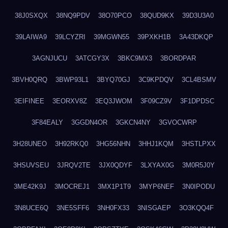
38J0SXQX
38NQ9PDV
38O70PCO
38QUD9KX
39D3U3A0
39LAIWA9
39LCYZRI
39MGWN55
39PXKH1B
3A43DKQP
3AGNJUCU
3ATCGY3X
3BKC9MX3
3BORDPAR
3BVH0QRQ
3BWP93L1
3BYQ70GJ
3C9KPDQV
3CL4BSMV
3EIFINEE
3EORXV8Z
3EQ3JWOM
3F09CZ9V
3F1DPDSC
3F84EALY
3GGDN4OR
3GKCN4NY
3GVOCWRP
3H28UNEO
3H92RKQ0
3HG56NHN
3HHJ1KQM
3HSTLPXX
3HSUVSEU
3JRQV2TE
3JX0QDYF
3LXYAX0G
3M0R5J0Y
3ME42K9J
3MOCREJ1
3MX1P1T9
3MYP6NEF
3N0IPODU
3N8UCE6Q
3NE5SFF6
3NH0FX33
3NISGAEP
3O3KQQ4F