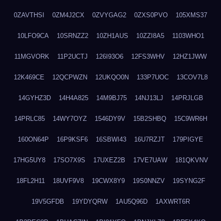
0ZAVTHSI
0ZM4J2CX
0ZVYGAG2
0ZXS0PVO
105XMS37
10LFO9CA
10SRNZZ2
10ZH1AUS
10ZZI8A5
1103WHO1
11MGVORK
11P2UCTJ
126I93O6
12FS3WHV
12HZ1JWW
12K469CE
12QCPWZN
12UKQO0N
133P7UOC
13COV7L8
14GYHZ3D
14H4A825
14M9BJ75
14NJ13LJ
14PRJLGB
14PRLC85
14WY7OYZ
1546DY9V
15B2SHBQ
15C9WR6H
160ON64P
16P9KSF6
16SBWI43
16U7RZJT
179PIGYE
17HG5UY8
17SO7X9S
17UXEZ2B
17VE7UAW
181QKVNV
18FL2H11
18UVF9V8
19CWX8Y9
19S0NNZV
19SYNG2F
19V5GFDB
19YDYQRW
1AU5Q96D
1AXWRT6R