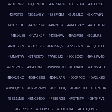
42HIOZNV
42QOZROE
437L5RRA
43BE766X
43EEF23E
43IP3TZ3
43OJ1AEY
43SSFXBJ
43U16JLC
43XY7A9N
441OKOJO
4474ZR0W
4489NF37
44AFGVXY
44CGH1H9
44E14L85
44VA5KJF
44XI8AFW
45A3IPS9
4601IURZ
46DGB3L9
46DLKJV6
46KT56QV
4728GJZN
47CQFY0O
47JMVITW
47TRZS70
47W8J2J2
48QJBQ0X
49MZ8W4O
49R1GYE9
49SPF3MJ
49WWVPJU
4B13IA3F
4B1N5SGO
4BOKJ6KQ
4C9HCESS
4D64LFAR
4D90P4CC
4DV2LKB3
4DWPQY14
4DYW6NWM
4DZ5J3RQ
4E402GTO
4E4R43JK
4EE6J1ME
4ENC34CO
4F88GRG8
4FDT5ITF
4GHTKFV1
4GJRPJFP
4GLC8SBG
4GOTUJAD
4GTUQOMS