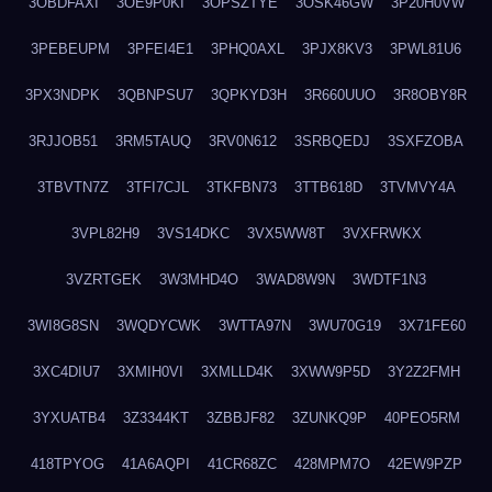
3OBDFAXI
3OE9P0KI
3OPSZTYE
3OSK46GW
3P20H0VW
3PEBEUPM
3PFEI4E1
3PHQ0AXL
3PJX8KV3
3PWL81U6
3PX3NDPK
3QBNPSU7
3QPKYD3H
3R660UUO
3R8OBY8R
3RJJOB51
3RM5TAUQ
3RV0N612
3SRBQEDJ
3SXFZOBA
3TBVTN7Z
3TFI7CJL
3TKFBN73
3TTB618D
3TVMVY4A
3VPL82H9
3VS14DKC
3VX5WW8T
3VXFRWKX
3VZRTGEK
3W3MHD4O
3WAD8W9N
3WDTF1N3
3WI8G8SN
3WQDYCWK
3WTTA97N
3WU70G19
3X71FE60
3XC4DIU7
3XMIH0VI
3XMLLD4K
3XWW9P5D
3Y2Z2FMH
3YXUATB4
3Z3344KT
3ZBBJF82
3ZUNKQ9P
40PEO5RM
418TPYOG
41A6AQPI
41CR68ZC
428MPM7O
42EW9PZP