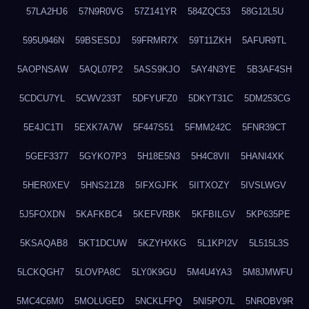
57LA2HJ6
57N9R0VG
57Z141YR
584ZQC53
58G12L5U
595U946N
59BSESDJ
59FRMR7X
59T11ZKH
5AFUR9TL
5AOPNSAW
5AQL07P2
5ASS9KJO
5AY4N3YE
5B3AF4SH
5CDCU7YL
5CWV233T
5DFYUFZ0
5DKYT31C
5DM253CG
5E4JC1TI
5EXK7A7W
5F447S51
5FMM242C
5FNR39CT
5GEF3377
5GYKO7P3
5H18E5N3
5H4C8VII
5HANI4XK
5HER0XEV
5HNS21Z8
5IFXGJFK
5IITXOZY
5IVSLWGV
5J5FOXDN
5KAFKBC4
5KEFVRBK
5KFBILGV
5KP635PE
5KSAQAB8
5KT1DCUW
5KZYHXKG
5L1KPI2V
5L515L3S
5LCKQGH7
5LOVPA8C
5LY0K9GU
5M4U4YA3
5M8JMWFU
5MC4C6M0
5MOLUGED
5NCKLFPQ
5NI5PO7L
5NROBV9R