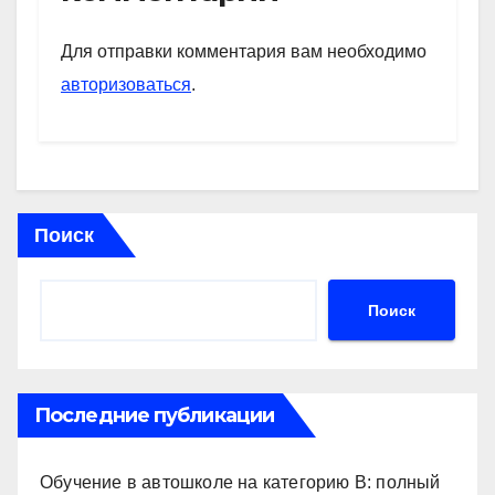
A
a
kl
в
p
m
a
и
Для отправки комментария вам необходимо
p
ss
ть
авторизоваться
.
ni
ki
Поиск
Поиск
Последние публикации
Обучение в автошколе на категорию В: полный