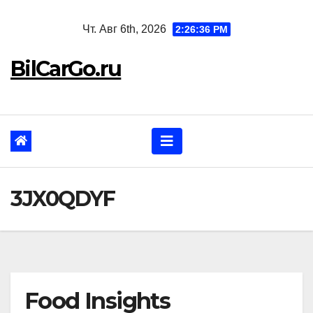
Перейти
Чт. Авг 6th, 2026
2:26:37 PM
к
содержанию
BilCarGo.ru
3JX0QDYF
Food Insights