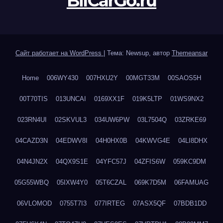
BilCarGo.ru
Сайт работает на WordPress
|
Тема: Newsup, автор
Themeansar
Home
006WY430
007HXU2Y
00MGT33M
00SAOS5H
00T70TIS
013UNCAI
0169XX1F
019K5LTP
01WS9NX2
023RN4UI
02SKVUL3
034UW6PW
03L7504Q
03ZRKE69
04CAZD3N
04EDWV8I
04H0HX0B
04KWVG4E
04LI8DHX
04N4JN2X
04QX9S1E
04YFC57J
04ZFIS6W
059KC9DM
05G55WBQ
05IXW4Y0
05T6CZAL
069K7D5M
06FAMUAG
06VLOMOD
0755T7I3
077IRTEG
07ASX5QF
07BDB1DD