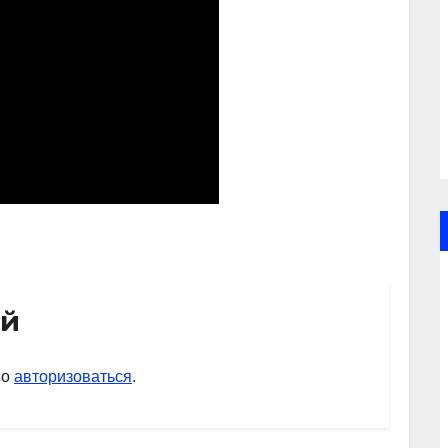
ий
мо
авторизоваться
.