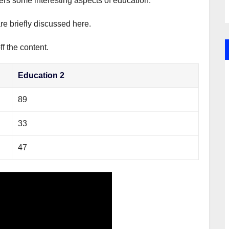
vers some interesting aspects of education.
re briefly discussed here.
f the content.
Education 2
89
33
47