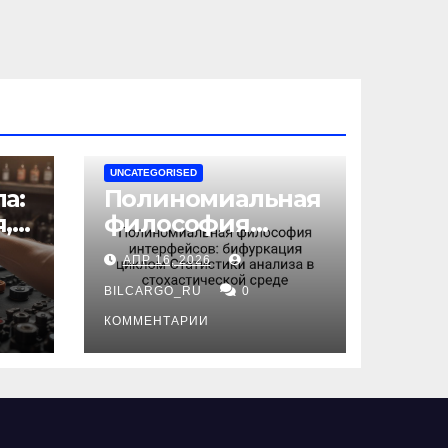
UNCATEGORISED
а:
Полиномиальная
,
философия
интерфейсов:
АПР 16, 2026
бифуркация
циклом
BILCARGO_RU
0
ов
Статистики
КОММЕНТАРИИ
анализа в
стохастической
среде