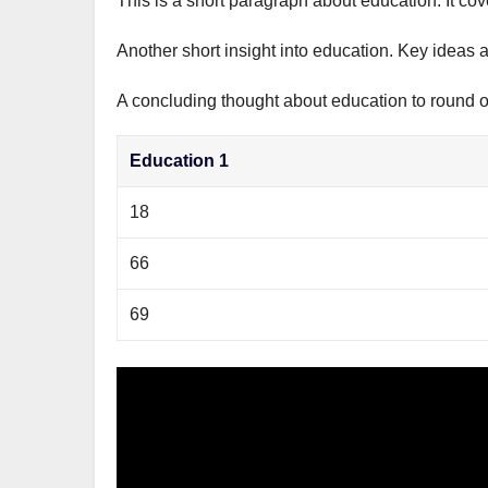
This is a short paragraph about education. It co
р
m
l
а
Another short insight into education. Key ideas a
a
в
s
A concluding thought about education to round of
и
s
т
Education 1
n
ь
i
18
k
66
i
69