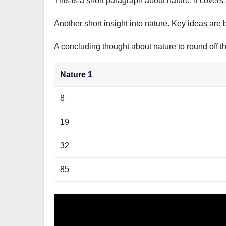
This is a short paragraph about nature. It covers
р
m
l
а
Another short insight into nature. Key ideas are 
a
в
s
A concluding thought about nature to round off t
и
s
т
Nature 1
n
ь
i
8
k
19
i
32
85