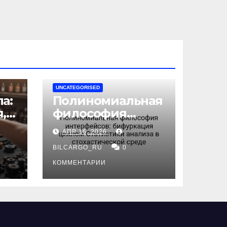
UNCATEGORISED
а:
Полиномиальная
,
философия
интерфейсов:
АПР 16, 2026
бифуркация
циклом
BILCARGO_RU
0
ов
Статистики
КОММЕНТАРИИ
анализа в
стохастической
среде