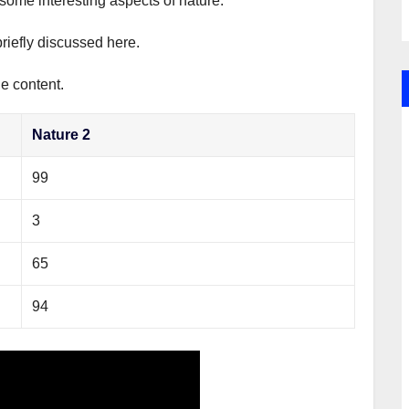
 some interesting aspects of nature.
briefly discussed here.
he content.
Nature 2
99
3
65
94