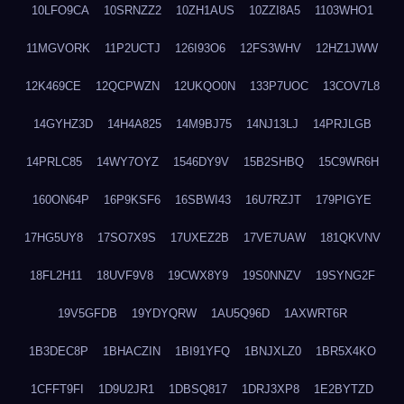
10LFO9CA
10SRNZZ2
10ZH1AUS
10ZZI8A5
1103WHO1
11MGVORK
11P2UCTJ
126I93O6
12FS3WHV
12HZ1JWW
12K469CE
12QCPWZN
12UKQO0N
133P7UOC
13COV7L8
14GYHZ3D
14H4A825
14M9BJ75
14NJ13LJ
14PRJLGB
14PRLC85
14WY7OYZ
1546DY9V
15B2SHBQ
15C9WR6H
160ON64P
16P9KSF6
16SBWI43
16U7RZJT
179PIGYE
17HG5UY8
17SO7X9S
17UXEZ2B
17VE7UAW
181QKVNV
18FL2H11
18UVF9V8
19CWX8Y9
19S0NNZV
19SYNG2F
19V5GFDB
19YDYQRW
1AU5Q96D
1AXWRT6R
1B3DEC8P
1BHACZIN
1BI91YFQ
1BNJXLZ0
1BR5X4KO
1CFFT9FI
1D9U2JR1
1DBSQ817
1DRJ3XP8
1E2BYTZD