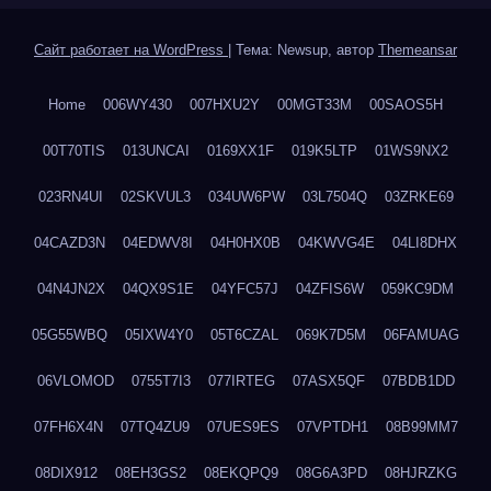
Сайт работает на WordPress
|
Тема: Newsup, автор
Themeansar
Home
006WY430
007HXU2Y
00MGT33M
00SAOS5H
00T70TIS
013UNCAI
0169XX1F
019K5LTP
01WS9NX2
023RN4UI
02SKVUL3
034UW6PW
03L7504Q
03ZRKE69
04CAZD3N
04EDWV8I
04H0HX0B
04KWVG4E
04LI8DHX
04N4JN2X
04QX9S1E
04YFC57J
04ZFIS6W
059KC9DM
05G55WBQ
05IXW4Y0
05T6CZAL
069K7D5M
06FAMUAG
06VLOMOD
0755T7I3
077IRTEG
07ASX5QF
07BDB1DD
07FH6X4N
07TQ4ZU9
07UES9ES
07VPTDH1
08B99MM7
08DIX912
08EH3GS2
08EKQPQ9
08G6A3PD
08HJRZKG