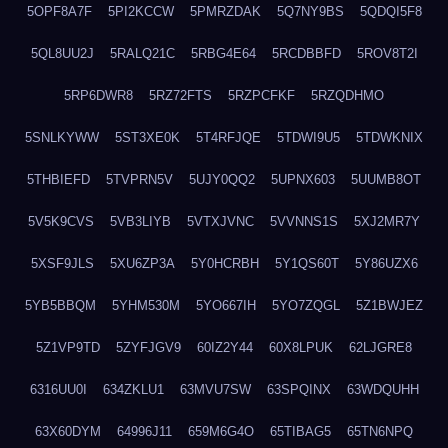
5OPF8A7F
5PI2KCCW
5PMRZDAK
5Q7NY9BS
5QDQI5F8
5QL8UU2J
5RALQ21C
5RBG4E64
5RCDBBFD
5ROV8T2I
5RP6DWR8
5RZ72FTS
5RZPCFKF
5RZQDHMO
5SNLKYWW
5ST3XE0K
5T4RFJQE
5TDWI9U5
5TDWKNIX
5THBIEFD
5TVPRN5V
5UJY0QQ2
5UPNX603
5UUMB8OT
5V5K9CVS
5VB3LIYB
5VTXJVNC
5VVNNS1S
5XJ2MR7Y
5XSF9JLS
5XU6ZP3A
5Y0HCRBH
5Y1QS60T
5Y86UZX6
5YB5BBQM
5YHM530M
5YO667IH
5YO7ZQGL
5Z1BWJEZ
5Z1VP9TD
5ZYFJGV9
60IZ2Y44
60X8LPUK
62LJGRE8
6316UU0I
634ZKLU1
63MVU7SW
63SPQINX
63WDQUHH
63X60DYM
64996J11
659M6G4O
65TIBAG5
65TN6NPQ