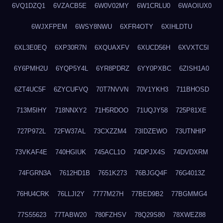
6VQ1DZQ1
6VZACB5E
6W0V02MY
6W1CRLU0
6WAOIUX0
6WJXFPEM
6WSY8NWU
6XFR4OTY
6XIHLDTU
6XL3E0EQ
6XP30R7N
6XQUAXFV
6XUCD56H
6XVXTC5I
6Y6PMH2U
6YQP5Y4L
6YR8PDRZ
6YY0PXBC
6ZISH1A0
6ZT4UC5F
6ZYCUFVQ
70T7NVVN
70V1YKH3
711BHOSD
713M5IHY
718NNXY2
71H5RDOO
71UQJY58
725P81XE
727P972L
72FW37AL
73CXZZM4
73IDZEWO
73UTNHIP
73VKAF4E
740HGIUK
745ACL1O
74DPJX4S
74DVDXRM
74FGRN3A
7612HD1B
7651K273
76BJGQ4F
76G4013Z
76HU4CRK
76LLJI2Y
7777M27H
77BED9B2
77BGMMG4
77S55623
77TABW20
780FZHSV
78Q29S80
78XWEZ88