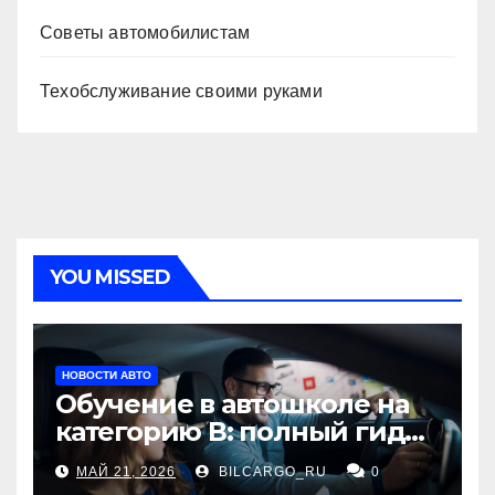
Советы автомобилистам
Техобслуживание своими руками
YOU MISSED
НОВОСТИ АВТО
Обучение в автошколе на
категорию В: полный гид
для будущих водителей
МАЙ 21, 2026
BILCARGO_RU
0