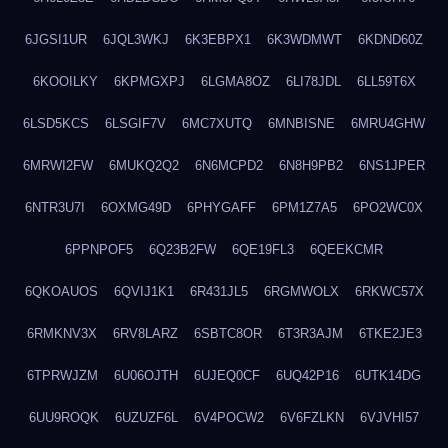
6JGSI1UR
6JQL3WKJ
6K3EBPX1
6K3WDMWT
6KDND60Z
6KOOILKY
6KPMGXPJ
6LGMA8OZ
6LI78JDL
6LL59T6X
6LSD5KCS
6LSGIF7V
6MC7XUTQ
6MNBISNE
6MRU4GHW
6MRWI2FW
6MUKQ2Q2
6N6MCPD2
6N8H9PB2
6NS1JPER
6NTR3U7I
6OXMG49D
6PHYGAFF
6PM1Z7A5
6PO2WC0X
6PPNPOF5
6Q23B2FW
6QE19FL3
6QEEKCMR
6QKOAUOS
6QVIJ1K1
6R431JL5
6RGMWOLX
6RKWC57X
6RMKNV3X
6RV8LARZ
6SBTC8OR
6T3R3AJM
6TKE2JE3
6TPRWJZM
6U06OJTH
6UJEQ0CF
6UQ42P16
6UTK14DG
6UU9ROQK
6UZUZF6L
6V4POCW2
6V6FZLKN
6VJVHI57