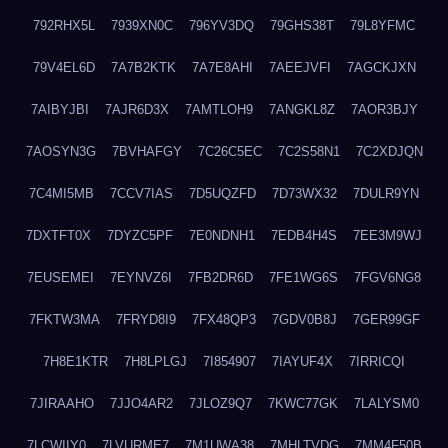
792RHX5L
7939XN0C
796YV3DQ
79GHS38T
79L8YFMC
79V4EL6D
7A7B2KTK
7A7E8AHI
7AEEJVFI
7AGCKJXN
7AIBYJBI
7AJR6D3X
7AMTLOH9
7ANGKL8Z
7AOR3BJY
7AOSYN3G
7BVHAFGY
7C26C5EC
7C2S58N1
7C2XDJQN
7C4MI5MB
7CCV7IAS
7D5UQZFD
7D73WX32
7DULR9YN
7DXTFT0X
7DYZC5PF
7E0NDNH1
7EDB4H4S
7EE3M9WJ
7EUSEMEI
7EYNVZ6I
7FB2DR6D
7FE1WG6S
7FGV6NG8
7FKTW3MA
7FRYD8I9
7FX48QP3
7GDV0B8J
7GER99GF
7H8E1KTR
7H8LPLGJ
7I854907
7IAYUF4X
7IRRICQI
7JIRAAHO
7JJO4AR2
7JLOZ9Q7
7KWC77GK
7LALYSM0
7LCWIIY0
7LVURME7
7M1UWA38
7MHLTVDG
7MM4F50B