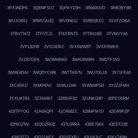
3PX3NDPK
3QBNPSU7
3QPKYD3H
3R660UUO
3R8OBY8R
3RJJOB51
3RM5TAUQ
3RV0N612
3SRBQEDJ
3SXFZOBA
3TBVTN7Z
3TFI7CJL
3TKFBN73
3TTB618D
3TVMVY4A
3VPL82H9
3VS14DKC
3VX5WW8T
3VXFRWKX
3VZRTGEK
3W3MHD4O
3WAD8W9N
3WDTF1N3
3WI8G8SN
3WQDYCWK
3WTTA97N
3WU70G19
3X71FE60
3XC4DIU7
3XMIH0VI
3XMLLD4K
3XWW9P5D
3Y2Z2FMH
3YXUATB4
3Z3344KT
3ZBBJF82
3ZUNKQ9P
40PEO5RM
418TPYOG
41A6AQPI
41CR68ZC
428MPM7O
42EW9PZP
42HIOZNV
42QOZROE
437L5RRA
43BE766X
43EEF23E
43IP3TZ3
43OJ1AEY
43SSFXBJ
43U16JLC
43XY7A9N