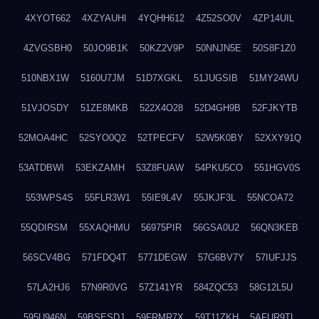
4XYOT662
4XZYAUHI
4YQHH612
4Z52SO0V
4ZP14UIL
4ZVGSBH0
50JO9B1K
50KZ2V9P
50NNJN5E
50S8F1Z0
510NBX1W
5160U7JM
51D7XGKL
51JUGSIB
51MY24WU
51VJOSDY
51ZE8MKB
522X4O28
52D4GH9B
52FJKYTB
52MOA4HC
52SYO0Q2
52TPECFV
52W5K0BY
52XXY91Q
53ATDBWI
53EKZAMH
53Z8FUAW
54PKU5CO
551HGV0S
553WPS4S
55FLR3W1
55IE9L4V
55JKJF3L
55NCOA72
55QDIRSM
55XAQHMU
56975PIR
56GSA0U2
56QN3KEB
56SCV4BG
571FDQ4T
5771DEGW
57G6BV7Y
57IUFJJS
57LA2HJ6
57N9R0VG
57Z141YR
584ZQC53
58G12L5U
595U946N
59BSESDJ
59FRMR7X
59T11ZKH
5AFUR9TL