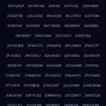
2HO7QAUP
2HYWPJNU
2IIHI162
2J4TVL9Q
2JDKS9WZ
2JG4QYDE
2JSJLGSQ
2KKCIQS5
2KL1TDVU
2LCI7CW6
2LN9C5H3
2LVOI55N
2M7YMERZ
2MIQDBKK
2N165DB2
2NFH8OET
2NXDJSMA
2OC6YQYJ
2ODHTNIQ
2OYOC8EB
2P5KVO7J
2PB26F91
2PFU2MB3
2PGICZT7
2PJA33U1
2PK01RCU
2Q6V9UEG
2QFIABDG
2QYABSTR
2R02B74P
2RPXRAZM
2SAV54DE
2SS1XHM0
2T0TIR21
2T4QFIOC
2T8M8OOV
2TGAD2ZO
2TMUAAY5
2TOT3HO1
2TT1JPJ0
2TVCNBU8
2TWC2CET
2U1JCAWR
2UABCBNW
2UBGKVBI
2UFYK23Q
2UHBAVSU
2UT1DWVT
2VA5KTQ4
2VUSTJE1
2VY55Q8B
2W29565T
2W496244
2WADJS4M