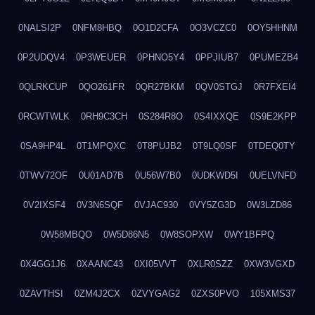
0NALSI2P
0NFM8HBQ
0O1D2CFA
0O3VCZC0
0OY5HHNM
0P2UDQV4
0P3WEUER
0PHNO5Y4
0PPJIUB7
0PUMEZB4
0QLRKCUP
0QO261FR
0QR27BKM
0QV0STGJ
0R7FXEI4
0RCWTWLK
0RH9C3CH
0S284R8O
0S4IXXQE
0S9E2KPP
0SA9HP4L
0T1MPQXC
0T8PUJB2
0T9LQ0SF
0TDEQ0TY
0TWV72OF
0U01AD7B
0U56W7B0
0UDKWD5I
0UELVNFD
0V2IXSF4
0V3N6SQF
0VJAC930
0VY5ZG3D
0W3LZD86
0W58MBQO
0W5D86N5
0W8SOPXW
0WY1BFPQ
0X4GG1J6
0XAANC43
0XI05VVT
0XLR0SZZ
0XW3VGXD
0ZAVTHSI
0ZM4J2CX
0ZVYGAG2
0ZXS0PVO
105XMS37