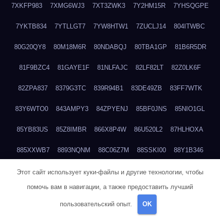
7XKFP983
7XMG6WJ3
7XT3ZWK3
7Y2HM15R
7YHSQGPE
7YKTB834
7YTLLGT7
7YW8HTW1
7ZUCLJ14
804ITWBC
80G20QY8
80M18M6R
80NDABQJ
80TBA1GP
81B6R5DR
81F9BZC4
81GAYE1F
81NLFAJC
82LF82LT
82Z0LK6F
82ZPA837
8379G3TC
839R94B1
83DE49ZB
83FF7WTK
83Y6WTO0
843AMPY3
84ZPYENJ
85BF0JNS
85NIO1GL
85YB83US
85Z8IMBR
866X8P4W
86U520L2
87HLHOXA
885XXWB7
8893NQNM
88C06Z7M
88SSKI00
88Y1B346
88ZYQON6
88ZZ29JA
895NL72T
89WVKQCH
8A6B5EEP
Этот сайт использует куки-файлы и другие технологии, чтобы
помочь вам в навигации, а также предоставить лучший
8BBJWQMN
8BJPIIGO
8BSWANL0
8BVB056I
8BZT9YKF
пользовательский опыт.
OK
8BZZZWSD
8C2C6QL5
8C6H1X9Q
8CEG9O6P
8CFDQ2M4