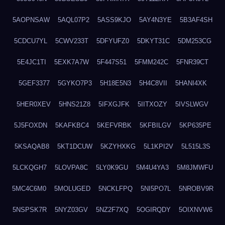
5AOPNSAW
5AQL07P2
5ASS9KJO
5AY4N3YE
5B3AF4SH
5CDCU7YL
5CWV233T
5DFYUFZ0
5DKYT31C
5DM253CG
5E4JC1TI
5EXK7A7W
5F447S51
5FMM242C
5FNR39CT
5GEF3377
5GYKO7P3
5H18E5N3
5H4C8VII
5HANI4XK
5HER0XEV
5HNS21Z8
5IFXGJFK
5IITXOZY
5IVSLWGV
5J5FOXDN
5KAFKBC4
5KEFVRBK
5KFBILGV
5KP635PE
5KSAQAB8
5KT1DCUW
5KZYHXKG
5L1KPI2V
5L515L3S
5LCKQGH7
5LOVPA8C
5LY0K9GU
5M4U4YA3
5M8JMWFU
5MC4C6M0
5MOLUGED
5NCKLFPQ
5NI5PO7L
5NROBV9R
5NSPSK7R
5NYZ03GV
5NZ2F7XQ
5OGIRQDY
5OIXNVW6