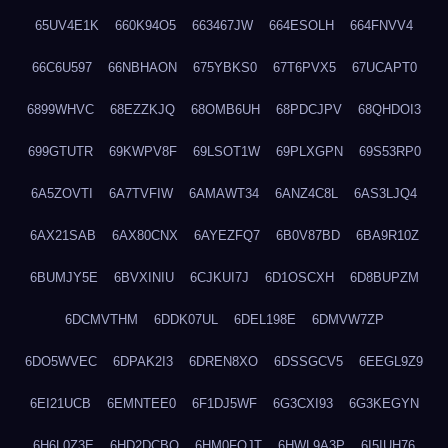
65UV4E1K
660K94O5
663467JW
664ESOLH
664FNVV4
66C6U597
66NBHAON
675YBKS0
67T6PVX5
67UCAPT0
6899WHVC
68EZZKJQ
68OMB6UH
68PDCJPV
68QHDOI3
699GTUTR
69KWPV8F
69LSOT1W
69PLXGPN
69S53RP0
6A5ZOVTI
6A7TVFIW
6AMAWT34
6ANZ4C8L
6AS3LJQ4
6AX21SAB
6AX80CNX
6AYEZFQ7
6B0V87BD
6BA9R10Z
6BUMJY5E
6BVXINIU
6CJKUI7J
6D1OSCXH
6D8BUPZM
6DCMVTHM
6DDK07UL
6DEL198E
6DMVW7ZP
6DO5WVEC
6DPAK2I3
6DREN8XO
6DSSGCV5
6EEGL9Z9
6EI21UCB
6EMNTEE0
6F1DJ5WF
6G3CXI93
6G3KEGYN
6H6L0Z3E
6HD2DCBO
6HM0FQJT
6HWL9A3P
6I5IUH76