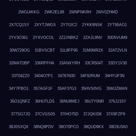
2WGUIKKG
2WK2EL88
2WNPNKRH
2WV0ZHMD
2X7CQ1SY
2XYTJWGS
2Y7I1IC2
2YKK8NSK
2YT95AO1
2YV3O361
2YXVOCOL
2Z2JNBKZ
2ZAJL9NV
30D5VUM9
30W729OG
31BVSCBT
31L8FP95
31M0MR2X
32AT2VLN
32MATDBP
336RPFHA
33ANXYRH
33CR504T
33DY1V30
33T04ZZ0
3404O7P1
3478760D
34F92RUM
34HYUF3N
34Y7PBO1
357AGF1F
35AF37G3
35HVS0VG
35MJZMAN
35O1QNFZ
36HUTLDS
36NU8MEJ
36U7Y0NR
376J215Y
377SG7JD
37CVGS0S
37IHO75D
37JQKID8
37X9FZP9
38J0SXQX
38NQ9PDV
38O70PCO
38QUD9KX
39D3U3A0