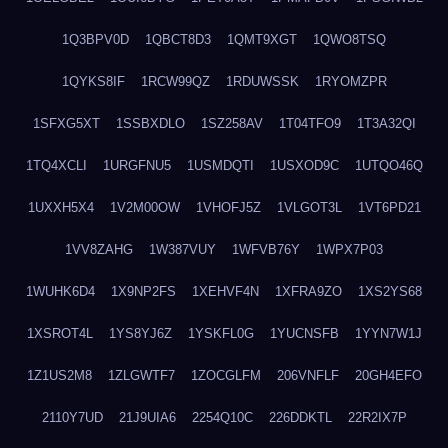
1Q3BPV0D
1QBCT8D3
1QMT9XGT
1QWO8TSQ
1QYKS8IF
1RCW99QZ
1RDUWSSK
1RYOMZPR
1SFXG5XT
1SSBXDLO
1SZ258AV
1T04TFO9
1T3A32QI
1TQ4XCLI
1URGFNU5
1USMDQTI
1USXOD9C
1UTQO46Q
1UXXH5X4
1V2M00OW
1VHOFJ5Z
1VLGOT3L
1VT6PD21
1VV8ZAHG
1W387VUY
1WFVB76Y
1WPX7P03
1WUHK6D4
1X9NP2FS
1XEHVF4N
1XFRA9ZO
1XS2YS68
1XSROT4L
1YS8YJ6Z
1YSKFL0G
1YUCNSFB
1YYN7W1J
1Z1US2M8
1ZLGWTF7
1ZOCGLFM
206VNFLF
20GH4EFO
2110Y7UD
21J9UIA6
2254Q10C
226DDKTL
22R2IX7P