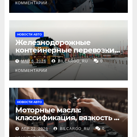
КОММЕНТАРИИ
НОВОСТИ АВТО
Железнодорожные
контейнерные перевозки
из Китая в Россию:
МАЙ 6, 2026
BILCARGO_RU
0
маршруты, сроки и
требования
КОММЕНТАРИИ
НОВОСТИ АВТО
Моторные масла:
классификация, вязкость и
рекомендации по выбору
АПР 22, 2026
BILCARGO_RU
0
для различных типов