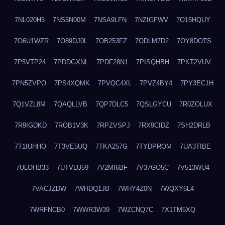
7NL020H5
7NS5N00M
7NSA9LFN
7NZIGFWV
7O15HQUY
7O6U1WZR
7O89DJ0L
7OB253FZ
7ODLM7D2
7OY8DOTS
7P5VTP24
7PDDGXNL
7PDF28N1
7PISQHBH
7PKT2VUV
7PN5ZVPO
7PS4XQMK
7PVQC4XL
7PVZ4BY4
7PY3EC1H
7Q1VZL8M
7QAQLLVB
7QP7DLC5
7QSLGYCU
7R0ZOLUX
7R9IGDKD
7ROB1V3K
7RPZVSPJ
7RX9CIDZ
7SH2DRLB
7T1IUHHO
7T3VE5UQ
7TKA257G
7TYDPROM
7UA3TIBE
7ULOHB33
7UTVLU59
7V2MI6BF
7V37GO5C
7V513WU4
7VACJZDW
7WHDQ1JB
7WHY4Z0N
7WQXY6L4
7WRFNCB0
7WWR3W39
7WZCNQ7C
7X1TM5XQ