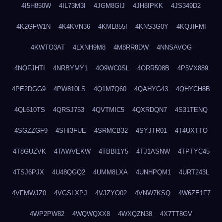
4I5H850W
4IL73M3I
4JGM8GIJ
4JH8IPKK
4JS349D2
4K2GFW1N
4K4KVN36
4KML855I
4KNS3G0Y
4KQJIFMI
4KWTO3AT
4LXNH9M8
4M8RR8DW
4NNSAVOG
4NOFJHTI
4NRBYMY1
4O9WC0SL
4ORR508B
4P5VX889
4PE2DGG9
4PW810LS
4Q1M7Q60
4QAHYG43
4QHYCH8B
4QL610TS
4QRSJ753
4QVTMIC5
4QXRDQN7
4S31TENQ
4SGZZGF9
4SHI3FUE
4SRMCB32
4SYJTR01
4T4UXTTO
4T8GUZVK
4TAWVEKW
4TBBI1Y5
4TJ1ASNW
4TPTYC45
4TSJ6PJX
4U48QGQ2
4UMM8LXA
4UNHPQM1
4URT243L
4VFMWJZ0
4VGSLXPJ
4VJZYO02
4VNW7KSQ
4W6ZE1F7
4WP2PW82
4WQWQXX8
4WXQZN38
4X7TT8GV