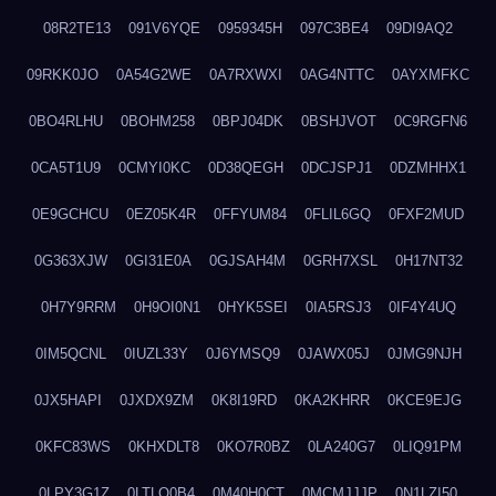
08R2TE13
091V6YQE
0959345H
097C3BE4
09DI9AQ2
09RKK0JO
0A54G2WE
0A7RXWXI
0AG4NTTC
0AYXMFKC
0BO4RLHU
0BOHM258
0BPJ04DK
0BSHJVOT
0C9RGFN6
0CA5T1U9
0CMYI0KC
0D38QEGH
0DCJSPJ1
0DZMHHX1
0E9GCHCU
0EZ05K4R
0FFYUM84
0FLIL6GQ
0FXF2MUD
0G363XJW
0GI31E0A
0GJSAH4M
0GRH7XSL
0H17NT32
0H7Y9RRM
0H9OI0N1
0HYK5SEI
0IA5RSJ3
0IF4Y4UQ
0IM5QCNL
0IUZL33Y
0J6YMSQ9
0JAWX05J
0JMG9NJH
0JX5HAPI
0JXDX9ZM
0K8I19RD
0KA2KHRR
0KCE9EJG
0KFC83WS
0KHXDLT8
0KO7R0BZ
0LA240G7
0LIQ91PM
0LPY3G1Z
0LTLQ0B4
0M40H0CT
0MCMJJJP
0N1LZI50