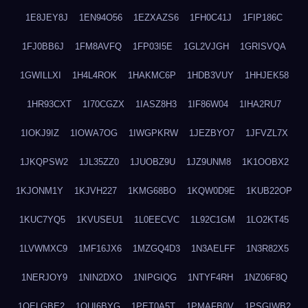
1E8JEY8J
1EN94O56
1EZXAZS6
1FH0C41J
1FIP186C
1FJ0BB6J
1FM8AVFQ
1FP03I5E
1GL2VJGH
1GRISVQA
1GWILLXI
1H4L4ROK
1HAKMC6P
1HDB3VUY
1HHJEK58
1HR93CXT
1I70CGZX
1IASZ8H3
1IF86W04
1IHA2RU7
1IOKJ9IZ
1IOWA7OG
1IWGPKRW
1JEZBYO7
1JFVZL7X
1JKQPSW2
1JL35ZZ0
1JUOBZ9U
1JZ9UNM8
1K1OOBX2
1KJONM1Y
1KJVH227
1KMG68BO
1KQW0D9E
1KUB22OP
1KUC7YQ5
1KVUSEU1
1L0EECVC
1L92C1GM
1LO2KT45
1LVWMXC9
1MF16JX6
1MZGQ4D3
1N3AELFF
1N3R82X5
1NERJOY9
1NIN2DXO
1NIPGIQG
1NTYF4RH
1NZ06F8Q
1OELGBE2
1OUI6BYG
1PET0A5T
1PMAFB0V
1PSGIWB2