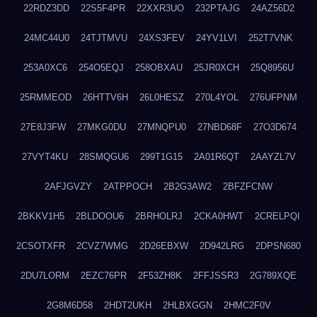
22RDZ3DD
22S5F4PR
22XXR3UO
232PTAJG
24AZ56D2
24MC44U0
24TJTMVU
24XS3FEV
24YV1LVI
252T7VNK
253A0XC6
254O5EQJ
258OBXAU
25JR0XCH
25Q8956U
25RMMEOD
26HTTV6H
26L0HESZ
270L4YOL
276UFPNM
27E8J3FW
27MKG0DU
27MNQPU0
27NBD68F
27O3D674
27VYT4KU
28SMQGU6
299T1G15
2A01R6QT
2AAYZL7V
2AFJGVZY
2ATPPOCH
2B2G3AW2
2BFZFCNW
2BKKV1H5
2BLDOOU6
2BRHOLRJ
2CKA0HWT
2CRELPQI
2CSOTXFR
2CVZ7WMG
2D26EBXW
2D942LRG
2DPSN680
2DU7LORM
2EZC76PR
2F53ZH8K
2FFJSSR3
2G789XQE
2G8M6D58
2HDT2UKH
2HLBXGGN
2HMC2F0V