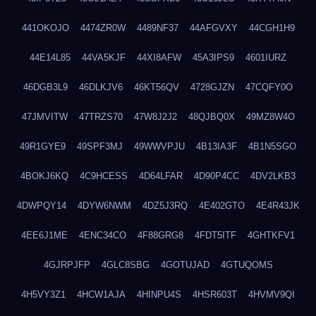
441OKOJO
4474ZR0W
4489NF37
44AFGVXY
44CGH1H9
44E14L85
44VA5KJF
44XI8AFW
45A3IPS9
4601IURZ
46DGB3L9
46DLKJV6
46KT56QV
4728GJZN
47CQFY0O
47JMVITW
47TRZS70
47W8J2J2
48QJBQ0X
49MZ8W4O
49R1GYE9
49SPF3MJ
49WWVPJU
4B13IA3F
4B1N5SGO
4BOKJ6KQ
4C9HCESS
4D64LFAR
4D90P4CC
4DV2LKB3
4DWPQY14
4DYW6NWM
4DZ5J3RQ
4E402GTO
4E4R43JK
4EE6J1ME
4ENC34CO
4F88GRG8
4FDT5ITF
4GHTKFV1
4GJRPJFP
4GLC8SBG
4GOTUJAD
4GTUQOMS
4H5VY3Z1
4HCW1AJA
4HINPU4S
4HSR603T
4HVMV9QI