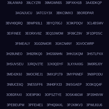
39LAIWA9
39LCYZRI
39MGWN55
39PXKH1B
3A43DKQP
3AGNJUCU
3ATCGY3X
3BKC9MX3
3BORDPAR
3BVH0QRQ
3BWP93L1
3BYQ70GJ
3C9KPDQV
3CL4BSMV
3EIFINEE
3EORXV8Z
3EQ3JWOM
3F09CZ9V
3F1DPDSC
3F84EALY
3GGDN4OR
3GKCN4NY
3GVOCWRP
3H28UNEO
3H92RKQ0
3HG56NHN
3HHJ1KQM
3HSTLPXX
3HSUVSEU
3JRQV2TE
3JX0QDYF
3LXYAX0G
3M0R5J0Y
3ME42K9J
3MOCREJ1
3MX1P1T9
3MYP6NEF
3N0IPODU
3N8UCE6Q
3NE5SFF6
3NH0FX33
3NISGAEP
3O3KQQ4F
3OBDFAXI
3OE9P0KI
3OPSZTYE
3OSK46GW
3P20H0VW
3PEBEUPM
3PFEI4E1
3PHQ0AXL
3PJX8KV3
3PWL81U6