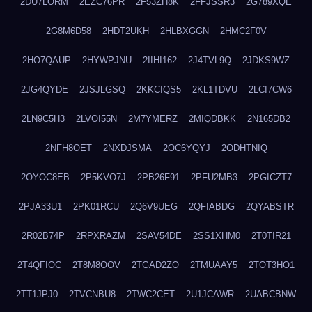
2DU7LORM
2EZC76PR
2F53ZH8K
2FFJSSR3
2G789XQE
2G8M6D58
2HDT2UKH
2HLBXGGN
2HMC2F0V
2HO7QAUP
2HYWPJNU
2IIHI162
2J4TVL9Q
2JDKS9WZ
2JG4QYDE
2JSJLGSQ
2KKCIQS5
2KL1TDVU
2LCI7CW6
2LN9C5H3
2LVOI55N
2M7YMERZ
2MIQDBKK
2N165DB2
2NFH8OET
2NXDJSMA
2OC6YQYJ
2ODHTNIQ
2OYOC8EB
2P5KVO7J
2PB26F91
2PFU2MB3
2PGICZT7
2PJA33U1
2PK01RCU
2Q6V9UEG
2QFIABDG
2QYABSTR
2R02B74P
2RPXRAZM
2SAV54DE
2SS1XHM0
2T0TIR21
2T4QFIOC
2T8M8OOV
2TGAD2ZO
2TMUAAY5
2TOT3HO1
2TT1JPJ0
2TVCNBU8
2TWC2CET
2U1JCAWR
2UABCBNW