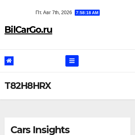
Перейти
Пт. Авг 7th, 2026
7:58:19 AM
к
содержанию
BilCarGo.ru
T82H8HRX
Cars Insights