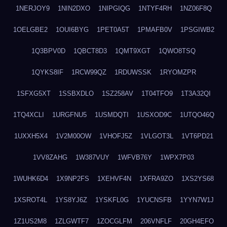
1NERJOY9
1NIN2DXO
1NIPGIQG
1NTYF4RH
1NZ06F8Q
1OELGBE2
1OUI6BYG
1PET0A5T
1PMAFB0V
1PSGIWB2
1Q3BPV0D
1QBCT8D3
1QMT9XGT
1QWO8TSQ
1QYKS8IF
1RCW99QZ
1RDUWSSK
1RYOMZPR
1SFXG5XT
1SSBXDLO
1SZ258AV
1T04TFO9
1T3A32QI
1TQ4XCLI
1URGFNU5
1USMDQTI
1USXOD9C
1UTQO46Q
1UXXH5X4
1V2M00OW
1VHOFJ5Z
1VLGOT3L
1VT6PD21
1VV8ZAHG
1W387VUY
1WFVB76Y
1WPX7P03
1WUHK6D4
1X9NP2FS
1XEHVF4N
1XFRA9ZO
1XS2YS68
1XSROT4L
1YS8YJ6Z
1YSKFL0G
1YUCNSFB
1YYN7W1J
1Z1US2M8
1ZLGWTF7
1ZOCGLFM
206VNFLF
20GH4EFO