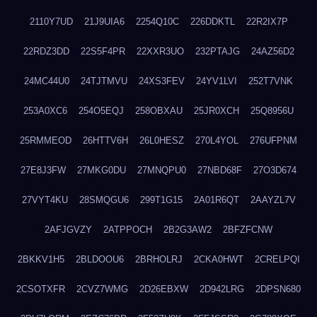
2110Y7UD
21J9UIA6
2254Q10C
226DDKTL
22R2IX7P
22RDZ3DD
22S5F4PR
22XXR3UO
232PTAJG
24AZ56D2
24MC44U0
24TJTMVU
24XS3FEV
24YV1LVI
252T7VNK
253A0XC6
254O5EQJ
258OBXAU
25JR0XCH
25Q8956U
25RMMEOD
26HTTV6H
26L0HESZ
270L4YOL
276UFPNM
27E8J3FW
27MKG0DU
27MNQPU0
27NBD68F
27O3D674
27VYT4KU
28SMQGU6
299T1G15
2A01R6QT
2AAYZL7V
2AFJGVZY
2ATPPOCH
2B2G3AW2
2BFZFCNW
2BKKV1H5
2BLDOOU6
2BRHOLRJ
2CKA0HWT
2CRELPQI
2CSOTXFR
2CVZ7WMG
2D26EBXW
2D942LRG
2DPSN680