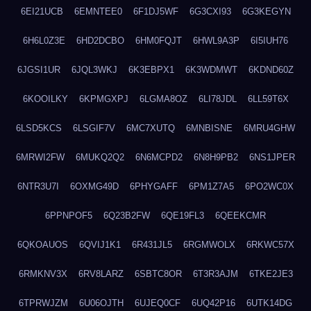
6EI21UCB
6EMNTEE0
6F1DJ5WF
6G3CXI93
6G3KEGYN
6H6L0Z3E
6HD2DCBO
6HM0FQJT
6HWL9A3P
6I5IUH76
6JGSI1UR
6JQL3WKJ
6K3EBPX1
6K3WDMWT
6KDND60Z
6KOOILKY
6KPMGXPJ
6LGMA8OZ
6LI78JDL
6LL59T6X
6LSD5KCS
6LSGIF7V
6MC7XUTQ
6MNBISNE
6MRU4GHW
6MRWI2FW
6MUKQ2Q2
6N6MCPD2
6N8H9PB2
6NS1JPER
6NTR3U7I
6OXMG49D
6PHYGAFF
6PM1Z7A5
6PO2WC0X
6PPNPOF5
6Q23B2FW
6QE19FL3
6QEEKCMR
6QKOAUOS
6QVIJ1K1
6R431JL5
6RGMWOLX
6RKWC57X
6RMKNV3X
6RV8LARZ
6SBTC8OR
6T3R3AJM
6TKE2JE3
6TPRWJZM
6U06OJTH
6UJEQ0CF
6UQ42P16
6UTK14DG