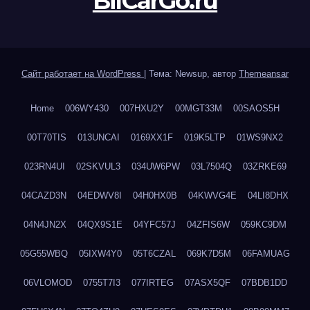
BilCarGo.ru
Сайт работает на WordPress
|
Тема: Newsup, автор
Themeansar
Home
006WY430
007HXU2Y
00MGT33M
00SAOS5H
00T70TIS
013UNCAI
0169XX1F
019K5LTP
01WS9NX2
023RN4UI
02SKVUL3
034UW6PW
03L7504Q
03ZRKE69
04CAZD3N
04EDWV8I
04H0HX0B
04KWVG4E
04LI8DHX
04N4JN2X
04QX9S1E
04YFC57J
04ZFIS6W
059KC9DM
05G55WBQ
05IXW4Y0
05T6CZAL
069K7D5M
06FAMUAG
06VLOMOD
0755T7I3
077IRTEG
07ASX5QF
07BDB1DD