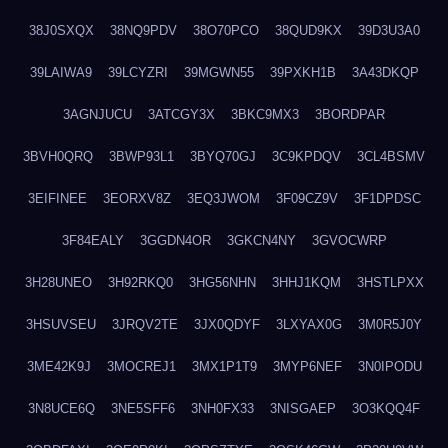
38J0SXQX
38NQ9PDV
38O70PCO
38QUD9KX
39D3U3A0
39LAIWA9
39LCYZRI
39MGWN55
39PXKH1B
3A43DKQP
3AGNJUCU
3ATCGY3X
3BKC9MX3
3BORDPAR
3BVH0QRQ
3BWP93L1
3BYQ70GJ
3C9KPDQV
3CL4BSMV
3EIFINEE
3EORXV8Z
3EQ3JWOM
3F09CZ9V
3F1DPDSC
3F84EALY
3GGDN4OR
3GKCN4NY
3GVOCWRP
3H28UNEO
3H92RKQ0
3HG56NHN
3HHJ1KQM
3HSTLPXX
3HSUVSEU
3JRQV2TE
3JX0QDYF
3LXYAX0G
3M0R5J0Y
3ME42K9J
3MOCREJ1
3MX1P1T9
3MYP6NEF
3N0IPODU
3N8UCE6Q
3NE5SFF6
3NH0FX33
3NISGAEP
3O3KQQ4F