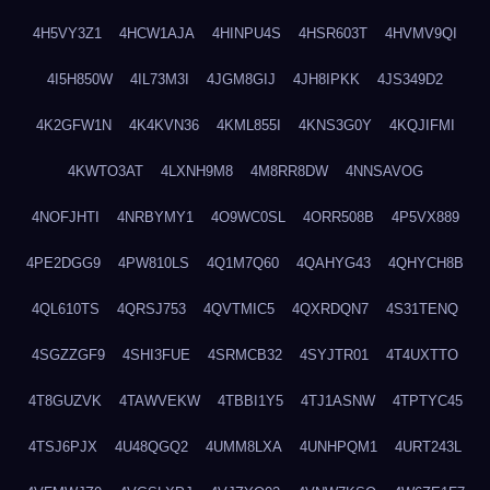
4H5VY3Z1
4HCW1AJA
4HINPU4S
4HSR603T
4HVMV9QI
4I5H850W
4IL73M3I
4JGM8GIJ
4JH8IPKK
4JS349D2
4K2GFW1N
4K4KVN36
4KML855I
4KNS3G0Y
4KQJIFMI
4KWTO3AT
4LXNH9M8
4M8RR8DW
4NNSAVOG
4NOFJHTI
4NRBYMY1
4O9WC0SL
4ORR508B
4P5VX889
4PE2DGG9
4PW810LS
4Q1M7Q60
4QAHYG43
4QHYCH8B
4QL610TS
4QRSJ753
4QVTMIC5
4QXRDQN7
4S31TENQ
4SGZZGF9
4SHI3FUE
4SRMCB32
4SYJTR01
4T4UXTTO
4T8GUZVK
4TAWVEKW
4TBBI1Y5
4TJ1ASNW
4TPTYC45
4TSJ6PJX
4U48QGQ2
4UMM8LXA
4UNHPQM1
4URT243L