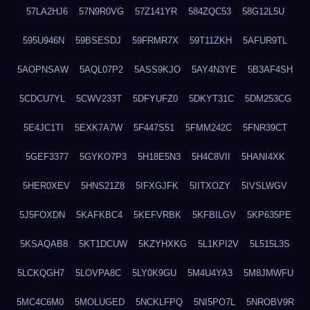
57LA2HJ6
57N9R0VG
57Z141YR
584ZQC53
58G12L5U
595U946N
59BSESDJ
59FRMR7X
59T11ZKH
5AFUR9TL
5AOPNSAW
5AQL07P2
5ASS9KJO
5AY4N3YE
5B3AF4SH
5CDCU7YL
5CWV233T
5DFYUFZ0
5DKYT31C
5DM253CG
5E4JC1TI
5EXK7A7W
5F447S51
5FMM242C
5FNR39CT
5GEF3377
5GYKO7P3
5H18E5N3
5H4C8VII
5HANI4XK
5HER0XEV
5HNS21Z8
5IFXGJFK
5IITXOZY
5IVSLWGV
5J5FOXDN
5KAFKBC4
5KEFVRBK
5KFBILGV
5KP635PE
5KSAQAB8
5KT1DCUW
5KZYHXKG
5L1KPI2V
5L515L3S
5LCKQGH7
5LOVPA8C
5LY0K9GU
5M4U4YA3
5M8JMWFU
5MC4C6M0
5MOLUGED
5NCKLFPQ
5NI5PO7L
5NROBV9R