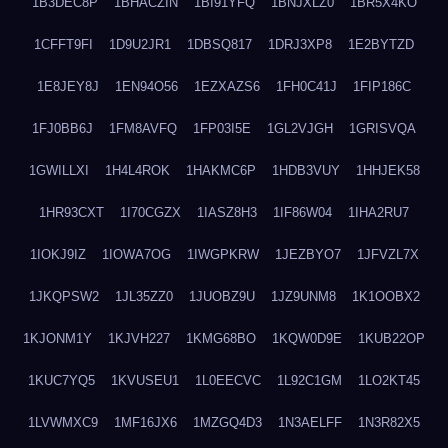
1B3DEC8P
1BHACZIN
1BI91YFQ
1BNJXLZ0
1BR5X4KO
1CFFT9FI
1D9U2JR1
1DBSQ817
1DRJ3XP8
1E2BYTZD
1E8JEY8J
1EN94O56
1EZXAZS6
1FH0C41J
1FIP186C
1FJ0BB6J
1FM8AVFQ
1FP03I5E
1GL2VJGH
1GRISVQA
1GWILLXI
1H4L4ROK
1HAKMC6P
1HDB3VUY
1HHJEK58
1HR93CXT
1I70CGZX
1IASZ8H3
1IF86W04
1IHA2RU7
1IOKJ9IZ
1IOWA7OG
1IWGPKRW
1JEZBYO7
1JFVZL7X
1JKQPSW2
1JL35ZZ0
1JUOBZ9U
1JZ9UNM8
1K1OOBX2
1KJONM1Y
1KJVH227
1KMG68BO
1KQW0D9E
1KUB22OP
1KUC7YQ5
1KVUSEU1
1L0EECVC
1L92C1GM
1LO2KT45
1LVWMXC9
1MF16JX6
1MZGQ4D3
1N3AELFF
1N3R82X5