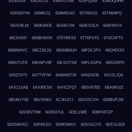
6316UU0I
634ZKLU1
63MVU7SW
63SPQINX
63WDQUHH
63X60DYM
64996J11
659M6G4O
65TIBAG5
65TN6NPQ
65UV4E1K
660K94O5
663467JW
664ESOLH
664FNVV4
66C6U597
66NBHAON
675YBKS0
67T6PVX5
67UCAPT0
6899WHVC
68EZZKJQ
68OMB6UH
68PDCJPV
68QHDOI3
699GTUTR
69KWPV8F
69LSOT1W
69PLXGPN
69S53RP0
6A5ZOVTI
6A7TVFIW
6AMAWT34
6ANZ4C8L
6AS3LJQ4
6AX21SAB
6AX80CNX
6AYEZFQ7
6B0V87BD
6BA9R10Z
6BUMJY5E
6BVXINIU
6CJKUI7J
6D1OSCXH
6D8BUPZM
6DCMVTHM
6DDK07UL
6DEL198E
6DMVW7ZP
6DO5WVEC
6DPAK2I3
6DREN8XO
6DSSGCV5
6EEGL9Z9