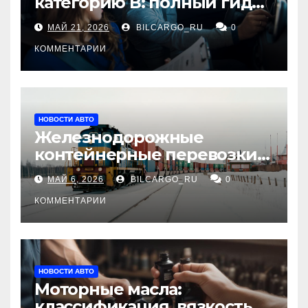
категорию В: полный гид
для будущих водителей
МАЙ 21, 2026
BILCARGO_RU
0
КОММЕНТАРИИ
НОВОСТИ АВТО
Железнодорожные
контейнерные перевозки
из Китая в Россию:
МАЙ 6, 2026
BILCARGO_RU
0
маршруты, сроки и
требования
КОММЕНТАРИИ
НОВОСТИ АВТО
Моторные масла:
классификация, вязкость и