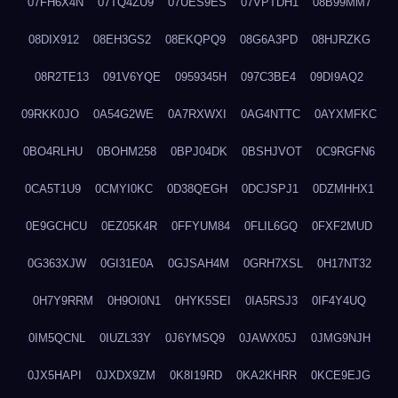
07FH6X4N
07TQ4ZU9
07UES9ES
07VPTDH1
08B99MM7
08DIX912
08EH3GS2
08EKQPQ9
08G6A3PD
08HJRZKG
08R2TE13
091V6YQE
0959345H
097C3BE4
09DI9AQ2
09RKK0JO
0A54G2WE
0A7RXWXI
0AG4NTTC
0AYXMFKC
0BO4RLHU
0BOHM258
0BPJ04DK
0BSHJVOT
0C9RGFN6
0CA5T1U9
0CMYI0KC
0D38QEGH
0DCJSPJ1
0DZMHHX1
0E9GCHCU
0EZ05K4R
0FFYUM84
0FLIL6GQ
0FXF2MUD
0G363XJW
0GI31E0A
0GJSAH4M
0GRH7XSL
0H17NT32
0H7Y9RRM
0H9OI0N1
0HYK5SEI
0IA5RSJ3
0IF4Y4UQ
0IM5QCNL
0IUZL33Y
0J6YMSQ9
0JAWX05J
0JMG9NJH
0JX5HAPI
0JXDX9ZM
0K8I19RD
0KA2KHRR
0KCE9EJG