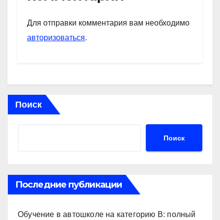
A
a
kl
в
p
m
a
и
Для отправки комментария вам необходимо
p
ss
ть
авторизоваться
.
ni
ki
Поиск
Поиск
Последние публикации
Обучение в автошколе на категорию В: полный