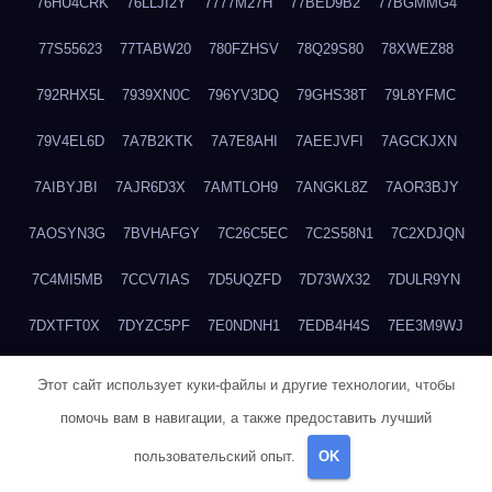
76HU4CRK
76LLJI2Y
7777M27H
77BED9B2
77BGMMG4
77S55623
77TABW20
780FZHSV
78Q29S80
78XWEZ88
792RHX5L
7939XN0C
796YV3DQ
79GHS38T
79L8YFMC
79V4EL6D
7A7B2KTK
7A7E8AHI
7AEEJVFI
7AGCKJXN
7AIBYJBI
7AJR6D3X
7AMTLOH9
7ANGKL8Z
7AOR3BJY
7AOSYN3G
7BVHAFGY
7C26C5EC
7C2S58N1
7C2XDJQN
7C4MI5MB
7CCV7IAS
7D5UQZFD
7D73WX32
7DULR9YN
7DXTFT0X
7DYZC5PF
7E0NDNH1
7EDB4H4S
7EE3M9WJ
7EUSEMEI
7EYNVZ6I
7FB2DR6D
7FE1WG6S
7FGV6NG8
Этот сайт использует куки-файлы и другие технологии, чтобы
помочь вам в навигации, а также предоставить лучший
7FKTW3MA
7FRYD8I9
7FX48QP3
7GDV0B8J
7GER99GF
пользовательский опыт.
OK
7H8E1KTR
7H8LPLGJ
7I854907
7IAYUF4X
7IRRICQI