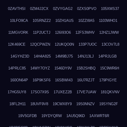
0ZAVTHSI
0ZM4J2CX
0ZVYGAG2
0ZXS0PVO
105XMS37
10LFO9CA
10SRNZZ2
10ZH1AUS
10ZZI8A5
1103WHO1
11MGVORK
11P2UCTJ
126I93O6
12FS3WHV
12HZ1JWW
12K469CE
12QCPWZN
12UKQO0N
133P7UOC
13COV7L8
14GYHZ3D
14H4A825
14M9BJ75
14NJ13LJ
14PRJLGB
14PRLC85
14WY7OYZ
1546DY9V
15B2SHBQ
15C9WR6H
160ON64P
16P9KSF6
16SBWI43
16U7RZJT
179PIGYE
17HG5UY8
17SO7X9S
17UXEZ2B
17VE7UAW
181QKVNV
18FL2H11
18UVF9V8
19CWX8Y9
19S0NNZV
19SYNG2F
19V5GFDB
19YDYQRW
1AU5Q96D
1AXWRT6R