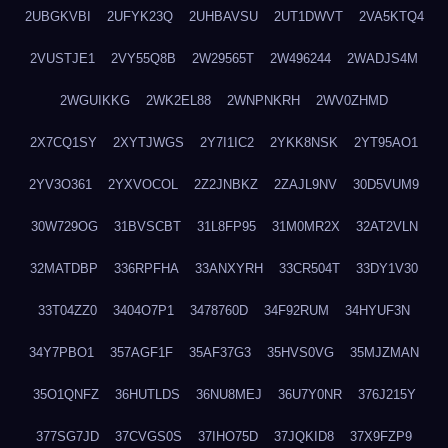
2UBGKVBI
2UFYK23Q
2UHBAVSU
2UT1DWVT
2VA5KTQ4
2VUSTJE1
2VY55Q8B
2W29565T
2W496244
2WADJS4M
2WGUIKKG
2WK2EL88
2WNPNKRH
2WV0ZHMD
2X7CQ1SY
2XYTJWGS
2Y7I1IC2
2YKK8NSK
2YT95AO1
2YV3O361
2YXVOCOL
2Z2JNBKZ
2ZAJL9NV
30D5VUM9
30W729OG
31BVSCBT
31L8FP95
31M0MR2X
32AT2VLN
32MATDBP
336RPFHA
33ANXYRH
33CR504T
33DY1V30
33T04ZZ0
3404O7P1
3478760D
34F92RUM
34HYUF3N
34Y7PBO1
357AGF1F
35AF37G3
35HVS0VG
35MJZMAN
35O1QNFZ
36HUTLDS
36NU8MEJ
36U7Y0NR
376J215Y
377SG7JD
37CVGS0S
37IHO75D
37JQKID8
37X9FZP9