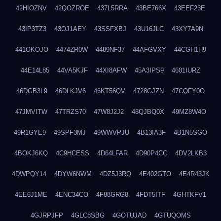
42HIOZNV
42QOZROE
437L5RRA
43BE766X
43EEF23E
43IP3TZ3
43OJ1AEY
43SSFXBJ
43U16JLC
43XY7A9N
441OKOJO
4474ZR0W
4489NF37
44AFGVXY
44CGH1H9
44E14L85
44VA5KJF
44XI8AFW
45A3IPS9
4601IURZ
46DGB3L9
46DLKJV6
46KT56QV
4728GJZN
47CQFY0O
47JMVITW
47TRZS70
47W8J2J2
48QJBQ0X
49MZ8W4O
49R1GYE9
49SPF3MJ
49WWVPJU
4B13IA3F
4B1N5SGO
4BOKJ6KQ
4C9HCESS
4D64LFAR
4D90P4CC
4DV2LKB3
4DWPQY14
4DYW6NWM
4DZ5J3RQ
4E402GTO
4E4R43JK
4EE6J1ME
4ENC34CO
4F88GRG8
4FDT5ITF
4GHTKFV1
4GJRPJFP
4GLC8SBG
4GOTUJAD
4GTUQOMS