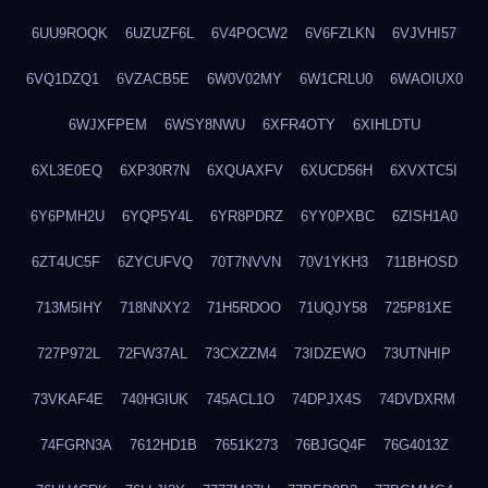
6UU9ROQK
6UZUZF6L
6V4POCW2
6V6FZLKN
6VJVHI57
6VQ1DZQ1
6VZACB5E
6W0V02MY
6W1CRLU0
6WAOIUX0
6WJXFPEM
6WSY8NWU
6XFR4OTY
6XIHLDTU
6XL3E0EQ
6XP30R7N
6XQUAXFV
6XUCD56H
6XVXTC5I
6Y6PMH2U
6YQP5Y4L
6YR8PDRZ
6YY0PXBC
6ZISH1A0
6ZT4UC5F
6ZYCUFVQ
70T7NVVN
70V1YKH3
711BHOSD
713M5IHY
718NNXY2
71H5RDOO
71UQJY58
725P81XE
727P972L
72FW37AL
73CXZZM4
73IDZEWO
73UTNHIP
73VKAF4E
740HGIUK
745ACL1O
74DPJX4S
74DVDXRM
74FGRN3A
7612HD1B
7651K273
76BJGQ4F
76G4013Z