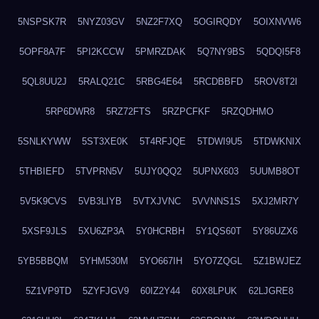
5NSPSK7R
5NYZ03GV
5NZ2F7XQ
5OGIRQDY
5OIXNVW6
5OPF8A7F
5PI2KCCW
5PMRZDAK
5Q7NY9BS
5QDQI5F8
5QL8UU2J
5RALQ21C
5RBG4E64
5RCDBBFD
5ROV8T2I
5RP6DWR8
5RZ72FTS
5RZPCFKF
5RZQDHMO
5SNLKYWW
5ST3XE0K
5T4RFJQE
5TDWI9U5
5TDWKNIX
5THBIEFD
5TVPRN5V
5UJY0QQ2
5UPNX603
5UUMB8OT
5V5K9CVS
5VB3LIYB
5VTXJVNC
5VVNNS1S
5XJ2MR7Y
5XSF9JLS
5XU6ZP3A
5Y0HCRBH
5Y1QS60T
5Y86UZX6
5YB5BBQM
5YHM530M
5YO667IH
5YO7ZQGL
5Z1BWJEZ
5Z1VP9TD
5ZYFJGV9
60IZ2Y44
60X8LPUK
62LJGRE8