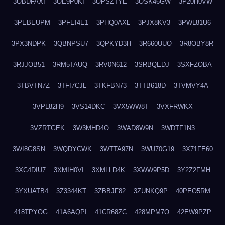
3OBDFAXI
3OE9P0KI
3OPSZTYE
3OSK46GW
3P20H0VW
3PEBEUPM
3PFEI4E1
3PHQ0AXL
3PJX8KV3
3PWL81U6
3PX3NDPK
3QBNPSU7
3QPKYD3H
3R660UUO
3R8OBY8R
3RJJOB51
3RM5TAUQ
3RV0N612
3SRBQEDJ
3SXFZOBA
3TBVTN7Z
3TFI7CJL
3TKFBN73
3TTB618D
3TVMVY4A
3VPL82H9
3VS14DKC
3VX5WW8T
3VXFRWKX
3VZRTGEK
3W3MHD4O
3WAD8W9N
3WDTF1N3
3WI8G8SN
3WQDYCWK
3WTTA97N
3WU70G19
3X71FE60
3XC4DIU7
3XMIH0VI
3XMLLD4K
3XWW9P5D
3Y2Z2FMH
3YXUATB4
3Z3344KT
3ZBBJF82
3ZUNKQ9P
40PEO5RM
418TPYOG
41A6AQPI
41CR68ZC
428MPM7O
42EW9PZP