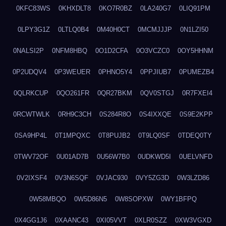
0KFC83WS
0KHXDLT8
0KO7R0BZ
0LA240G7
0LIQ91PM
0LPY3G1Z
0LTLQ0B4
0M40H0CT
0MCMJJJP
0N1LZI50
0NALSI2P
0NFM8HBQ
0O1D2CFA
0O3VCZC0
0OY5HHNM
0P2UDQV4
0P3WEUER
0PHNO5Y4
0PPJIUB7
0PUMEZB4
0QLRKCUP
0QO261FR
0QR27BKM
0QV0STGJ
0R7FXEI4
0RCWTWLK
0RH9C3CH
0S284R8O
0S4IXXQE
0S9E2KPP
0SA9HP4L
0T1MPQXC
0T8PUJB2
0T9LQ0SF
0TDEQ0TY
0TWV72OF
0U01AD7B
0U56W7B0
0UDKWD5I
0UELVNFD
0V2IXSF4
0V3N6SQF
0VJAC930
0VY5ZG3D
0W3LZD86
0W58MBQO
0W5D86N5
0W8SOPXW
0WY1BFPQ
0X4GG1J6
0XAANC43
0XI05VVT
0XLR0SZZ
0XW3VGXD