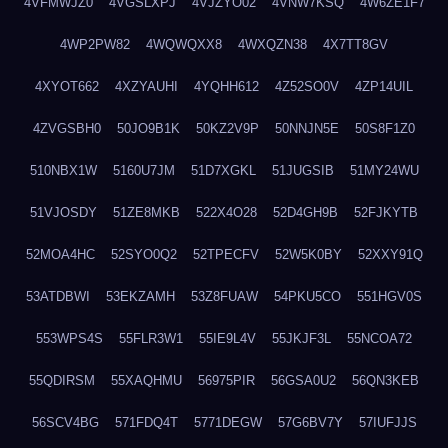
4VFMWJZ0
4VGSLXPJ
4VJZYO02
4VNW7KSQ
4W6ZE1F7
4WP2PW82
4WQWQXX8
4WXQZN38
4X7TT8GV
4XYOT662
4XZYAUHI
4YQHH612
4Z52SO0V
4ZP14UIL
4ZVGSBH0
50JO9B1K
50KZ2V9P
50NNJN5E
50S8F1Z0
510NBX1W
5160U7JM
51D7XGKL
51JUGSIB
51MY24WU
51VJOSDY
51ZE8MKB
522X4O28
52D4GH9B
52FJKYTB
52MOA4HC
52SYO0Q2
52TPECFV
52W5K0BY
52XXY91Q
53ATDBWI
53EKZAMH
53Z8FUAW
54PKU5CO
551HGV0S
553WPS4S
55FLR3W1
55IE9L4V
55JKJF3L
55NCOA72
55QDIRSM
55XAQHMU
56975PIR
56GSA0U2
56QN3KEB
56SCV4BG
571FDQ4T
5771DEGW
57G6BV7Y
57IUFJJS