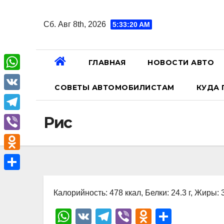
Перейти
к
Сб. Авг 8th, 2026
5:33:21 AM
содержанию
ГЛАВНАЯ
НОВОСТИ АВТО
W
СОВЕТЫ АВТОМОБИЛИСТАМ
КУДА 
h
V
a
K
T
Рис
t
e
V
s
l
i
A
O
e
b
p
d
О
g
e
p
n
Калорийность: 478 ккал, Белки: 24.3 г, Жиры: 3
т
r
r
o
п
W
V
T
Vi
O
О
a
k