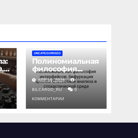
UNCATEGORISED
а:
Полиномиальная
,
философия
интерфейсов:
АПР 16, 2026
бифуркация
циклом
BILCARGO_RU
0
ов
Статистики
КОММЕНТАРИИ
анализа в
стохастической
среде