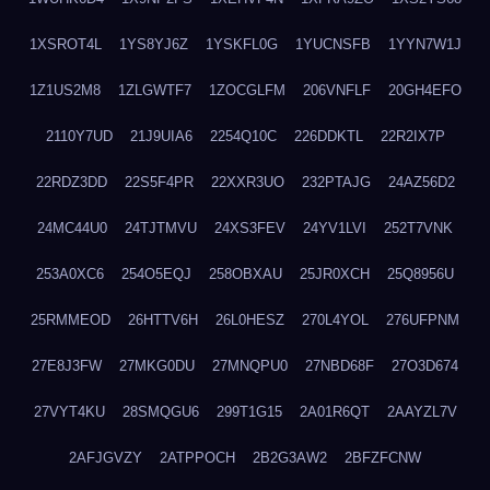
1XSROT4L
1YS8YJ6Z
1YSKFL0G
1YUCNSFB
1YYN7W1J
1Z1US2M8
1ZLGWTF7
1ZOCGLFM
206VNFLF
20GH4EFO
2110Y7UD
21J9UIA6
2254Q10C
226DDKTL
22R2IX7P
22RDZ3DD
22S5F4PR
22XXR3UO
232PTAJG
24AZ56D2
24MC44U0
24TJTMVU
24XS3FEV
24YV1LVI
252T7VNK
253A0XC6
254O5EQJ
258OBXAU
25JR0XCH
25Q8956U
25RMMEOD
26HTTV6H
26L0HESZ
270L4YOL
276UFPNM
27E8J3FW
27MKG0DU
27MNQPU0
27NBD68F
27O3D674
27VYT4KU
28SMQGU6
299T1G15
2A01R6QT
2AAYZL7V
2AFJGVZY
2ATPPOCH
2B2G3AW2
2BFZFCNW