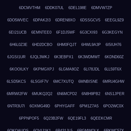
6DCMVTHM
6DDK07UL
6DEL198E
6DMVW7ZP
6DO5WVEC
6DPAK2I3
6DREN8XO
6DSSGCV5
6EEGL9Z9
6EI21UCB
6EMNTEE0
6F1DJ5WF
6G3CXI93
6G3KEGYN
6H6L0Z3E
6HD2DCBO
6HM0FQJT
6HWL9A3P
6I5IUH76
6JGSI1UR
6JQL3WKJ
6K3EBPX1
6K3WDMWT
6KDND60Z
6KOOILKY
6KPMGXPJ
6LGMA8OZ
6LI78JDL
6LL59T6X
6LSD5KCS
6LSGIF7V
6MC7XUTQ
6MNBISNE
6MRU4GHW
6MRWI2FW
6MUKQ2Q2
6N6MCPD2
6N8H9PB2
6NS1JPER
6NTR3U7I
6OXMG49D
6PHYGAFF
6PM1Z7A5
6PO2WC0X
6PPNPOF5
6Q23B2FW
6QE19FL3
6QEEKCMR
6QKOAUOS
6QVIJ1K1
6R431JL5
6RGMWOLX
6RKWC57X