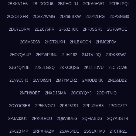
2BKKV1H5
2BLDOOU6
2BRHOLRJ
2CKA0HWT
2CRELPQI
2CSOTXFR
2CVZ7WMG
2D26EBXW
2D942LRG
2DPSN680
2DU7LORM
2EZC76PR
2F53ZH8K
2FFJSSR3
2G789XQE
2G8M6D58
2HDT2UKH
2HLBXGGN
2HMC2F0V
2HO7QAUP
2HYWPJNU
2IIHI162
2J4TVL9Q
2JDKS9WZ
2JG4QYDE
2JSJLGSQ
2KKCIQS5
2KL1TDVU
2LCI7CW6
2LN9C5H3
2LVOI55N
2M7YMERZ
2MIQDBKK
2N165DB2
2NFH8OET
2NXDJSMA
2OC6YQYJ
2ODHTNIQ
2OYOC8EB
2P5KVO7J
2PB26F91
2PFU2MB3
2PGICZT7
2PJA33U1
2PK01RCU
2Q6V9UEG
2QFIABDG
2QYABSTR
2R02B74P
2RPXRAZM
2SAV54DE
2SS1XHM0
2T0TIR21