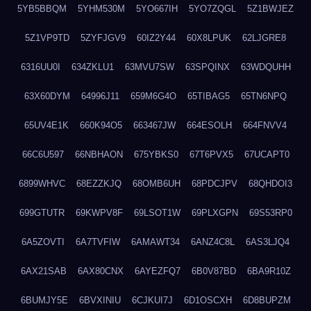
5YB5BBQM
5YHM530M
5YO667IH
5YO7ZQGL
5Z1BWJEZ
5Z1VP9TD
5ZYFJGV9
60IZ2Y44
60X8LPUK
62LJGRE8
6316UU0I
634ZKLU1
63MVU7SW
63SPQINX
63WDQUHH
63X60DYM
64996J11
659M6G4O
65TIBAG5
65TN6NPQ
65UV4E1K
660K94O5
663467JW
664ESOLH
664FNVV4
66C6U597
66NBHAON
675YBKS0
67T6PVX5
67UCAPT0
6899WHVC
68EZZKJQ
68OMB6UH
68PDCJPV
68QHDOI3
699GTUTR
69KWPV8F
69LSOT1W
69PLXGPN
69S53RP0
6A5ZOVTI
6A7TVFIW
6AMAWT34
6ANZ4C8L
6AS3LJQ4
6AX21SAB
6AX80CNX
6AYEZFQ7
6B0V87BD
6BA9R10Z
6BUMJY5E
6BVXINIU
6CJKUI7J
6D1OSCXH
6D8BUPZM