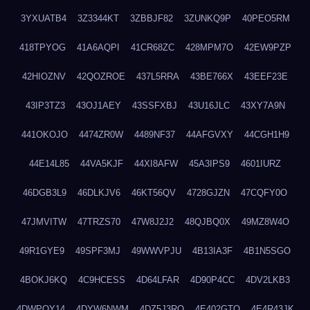
3YXUATB4
3Z3344KT
3ZBBJF82
3ZUNKQ9P
40PEO5RM
418TPYOG
41A6AQPI
41CR68ZC
428MPM7O
42EW9PZP
42HIOZNV
42QOZROE
437L5RRA
43BE766X
43EEF23E
43IP3TZ3
43OJ1AEY
43SSFXBJ
43U16JLC
43XY7A9N
441OKOJO
4474ZR0W
4489NF37
44AFGVXY
44CGH1H9
44E14L85
44VA5KJF
44XI8AFW
45A3IPS9
4601IURZ
46DGB3L9
46DLKJV6
46KT56QV
4728GJZN
47CQFY0O
47JMVITW
47TRZS70
47W8J2J2
48QJBQ0X
49MZ8W4O
49R1GYE9
49SPF3MJ
49WWVPJU
4B13IA3F
4B1N5SGO
4BOKJ6KQ
4C9HCESS
4D64LFAR
4D90P4CC
4DV2LKB3
4DWPQY14
4DYW6NWM
4DZ5J3RQ
4E402GTO
4E4R43JK