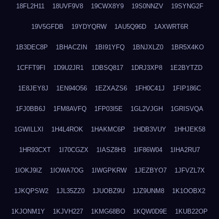
18FL2H11
18UVF9V8
19CWX8Y9
19S0NNZV
19SYNG2F
19V5GFDB
19YDYQRW
1AU5Q96D
1AXWRT6R
1B3DEC8P
1BHACZIN
1BI91YFQ
1BNJXLZ0
1BR5X4KO
1CFFT9FI
1D9U2JR1
1DBSQ817
1DRJ3XP8
1E2BYTZD
1E8JEY8J
1EN94O56
1EZXAZS6
1FH0C41J
1FIP186C
1FJ0BB6J
1FM8AVFQ
1FP03I5E
1GL2VJGH
1GRISVQA
1GWILLXI
1H4L4ROK
1HAKMC6P
1HDB3VUY
1HHJEK58
1HR93CXT
1I70CGZX
1IASZ8H3
1IF86W04
1IHA2RU7
1IOKJ9IZ
1IOWA7OG
1IWGPKRW
1JEZBYO7
1JFVZL7X
1JKQPSW2
1JL35ZZ0
1JUOBZ9U
1JZ9UNM8
1K1OOBX2
1KJONM1Y
1KJVH227
1KMG68BO
1KQW0D9E
1KUB22OP