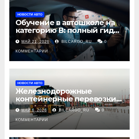
НОВОСТИ АВТО
Обучение в автошколе на
категорию В: полный гид
для будущих водителей
МАЙ 21, 2026
BILCARGO_RU
0
КОММЕНТАРИИ
НОВОСТИ АВТО
Железнодорожные
контейнерные перевозки
из Китая в Россию:
МАЙ 6, 2026
BILCARGO_RU
0
маршруты, сроки и
требования
КОММЕНТАРИИ