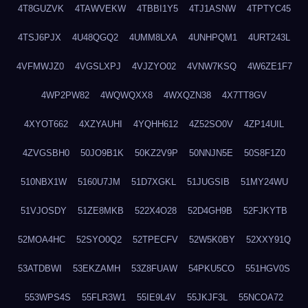
4T8GUZVK
4TAWVEKW
4TBBI1Y5
4TJ1ASNW
4TPTYC45
4TSJ6PJX
4U48QGQ2
4UMM8LXA
4UNHPQM1
4URT243L
4VFMWJZ0
4VGSLXPJ
4VJZYO02
4VNW7KSQ
4W6ZE1F7
4WP2PW82
4WQWQXX8
4WXQZN38
4X7TT8GV
4XYOT662
4XZYAUHI
4YQHH612
4Z52SO0V
4ZP14UIL
4ZVGSBH0
50JO9B1K
50KZ2V9P
50NNJN5E
50S8F1Z0
510NBX1W
5160U7JM
51D7XGKL
51JUGSIB
51MY24WU
51VJOSDY
51ZE8MKB
522X4O28
52D4GH9B
52FJKYTB
52MOA4HC
52SYO0Q2
52TPECFV
52W5K0BY
52XXY91Q
53ATDBWI
53EKZAMH
53Z8FUAW
54PKU5CO
551HGV0S
553WPS4S
55FLR3W1
55IE9L4V
55JKJF3L
55NCOA72