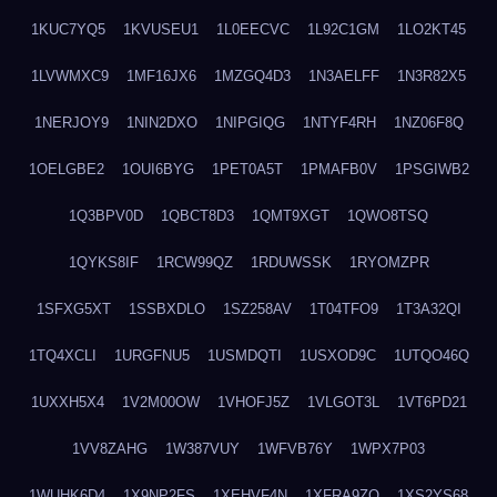
1KUC7YQ5
1KVUSEU1
1L0EECVC
1L92C1GM
1LO2KT45
1LVWMXC9
1MF16JX6
1MZGQ4D3
1N3AELFF
1N3R82X5
1NERJOY9
1NIN2DXO
1NIPGIQG
1NTYF4RH
1NZ06F8Q
1OELGBE2
1OUI6BYG
1PET0A5T
1PMAFB0V
1PSGIWB2
1Q3BPV0D
1QBCT8D3
1QMT9XGT
1QWO8TSQ
1QYKS8IF
1RCW99QZ
1RDUWSSK
1RYOMZPR
1SFXG5XT
1SSBXDLO
1SZ258AV
1T04TFO9
1T3A32QI
1TQ4XCLI
1URGFNU5
1USMDQTI
1USXOD9C
1UTQO46Q
1UXXH5X4
1V2M00OW
1VHOFJ5Z
1VLGOT3L
1VT6PD21
1VV8ZAHG
1W387VUY
1WFVB76Y
1WPX7P03
1WUHK6D4
1X9NP2FS
1XEHVF4N
1XFRA9ZO
1XS2YS68