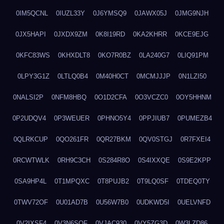
0IM5QCNL
0IUZL33Y
0J6YMSQ9
0JAWX05J
0JMG9NJH
0JX5HAPI
0JXDX9ZM
0K8I19RD
0KA2KHRR
0KCE9EJG
0KFC83WS
0KHXDLT8
0KO7R0BZ
0LA240G7
0LIQ91PM
0LPY3G1Z
0LTLQ0B4
0M40H0CT
0MCMJJJP
0N1LZI50
0NALSI2P
0NFM8HBQ
0O1D2CFA
0O3VCZC0
0OY5HHNM
0P2UDQV4
0P3WEUER
0PHNO5Y4
0PPJIUB7
0PUMEZB4
0QLRKCUP
0QO261FR
0QR27BKM
0QV0STGJ
0R7FXEI4
0RCWTWLK
0RH9C3CH
0S284R8O
0S4IXXQE
0S9E2KPP
0SA9HP4L
0T1MPQXC
0T8PUJB2
0T9LQ0SF
0TDEQ0TY
0TWV72OF
0U01AD7B
0U56W7B0
0UDKWD5I
0UELVNFD
0V2IXSF4
0V3N6SQF
0VJAC930
0VY5ZG3D
0W3LZD86