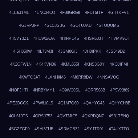
4EE6J1ME
4ENC34CO
4F88GRG8
4FDT5ITF
4GHTKFV1
4GJRPJFP
4GLC8SBG
4GOTUJAD
4GTUQOMS
4H5VY3Z1
4HCW1AJA
4HINPU4S
4HSR603T
4HVMV9QI
4I5H850W
4IL73M3I
4JGM8GIJ
4JH8IPKK
4JS349D2
4K2GFW1N
4K4KVN36
4KML855I
4KNS3G0Y
4KQJIFMI
4KWTO3AT
4LXNH9M8
4M8RR8DW
4NNSAVOG
4NOFJHTI
4NRBYMY1
4O9WC0SL
4ORR508B
4P5VX889
4PE2DGG9
4PW810LS
4Q1M7Q60
4QAHYG43
4QHYCH8B
4QL610TS
4QRSJ753
4QVTMIC5
4QXRDQN7
4S31TENQ
4SGZZGF9
4SHI3FUE
4SRMCB32
4SYJTR01
4T4UXTTO