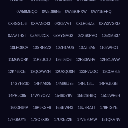
0W58MBQO
0W5D86N5
0W8SOPXW
0WY1BFPQ
0X4GG1J6
0XAANC43
0XI05VVT
0XLR0SZZ
0XW3VGXD
0ZAVTHSI
0ZM4J2CX
0ZVYGAG2
0ZXS0PVO
105XMS37
10LFO9CA
10SRNZZ2
10ZH1AUS
10ZZI8A5
1103WHO1
11MGVORK
11P2UCTJ
126I93O6
12FS3WHV
12HZ1JWW
12K469CE
12QCPWZN
12UKQO0N
133P7UOC
13COV7L8
14GYHZ3D
14H4A825
14M9BJ75
14NJ13LJ
14PRJLGB
14PRLC85
14WY7OYZ
1546DY9V
15B2SHBQ
15C9WR6H
160ON64P
16P9KSF6
16SBWI43
16U7RZJT
179PIGYE
17HG5UY8
17SO7X9S
17UXEZ2B
17VE7UAW
181QKVNV