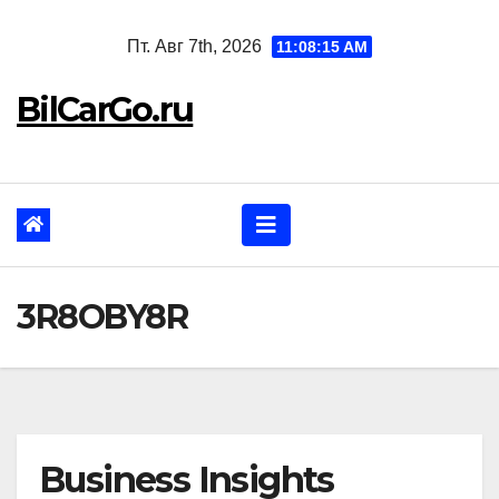
Перейти
Пт. Авг 7th, 2026
11:08:16 AM
к
содержанию
BilCarGo.ru
3R8OBY8R
Business Insights