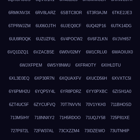
6RMKNV3X
6RV8LARZ
6SBTC8OR
6T3R3AJM
6TKE2JE3
6TPRWJZM
6U06OJTH
6UJEQ0CF
6UQ42P16
6UTK14DG
6UU9ROQK
6UZUZF6L
6V4POCW2
6V6FZLKN
6VJVHI57
6VQ1DZQ1
6VZACB5E
6W0V02MY
6W1CRLU0
6WAOIUX0
6WJXFPEM
6WSY8NWU
6XFR4OTY
6XIHLDTU
6XL3E0EQ
6XP30R7N
6XQUAXFV
6XUCD56H
6XVXTC5I
6Y6PMH2U
6YQP5Y4L
6YR8PDRZ
6YY0PXBC
6ZISH1A0
6ZT4UC5F
6ZYCUFVQ
70T7NVVN
70V1YKH3
711BHOSD
713M5IHY
718NNXY2
71H5RDOO
71UQJY58
725P81XE
727P972L
72FW37AL
73CXZZM4
73IDZEWO
73UTNHIP