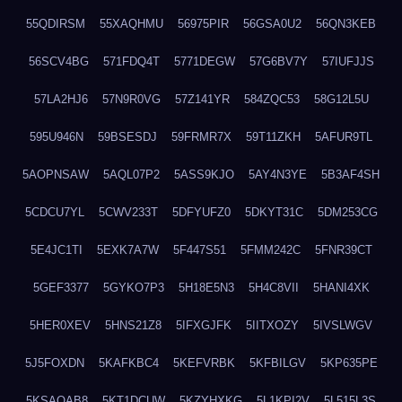
55QDIRSM
55XAQHMU
56975PIR
56GSA0U2
56QN3KEB
56SCV4BG
571FDQ4T
5771DEGW
57G6BV7Y
57IUFJJS
57LA2HJ6
57N9R0VG
57Z141YR
584ZQC53
58G12L5U
595U946N
59BSESDJ
59FRMR7X
59T11ZKH
5AFUR9TL
5AOPNSAW
5AQL07P2
5ASS9KJO
5AY4N3YE
5B3AF4SH
5CDCU7YL
5CWV233T
5DFYUFZ0
5DKYT31C
5DM253CG
5E4JC1TI
5EXK7A7W
5F447S51
5FMM242C
5FNR39CT
5GEF3377
5GYKO7P3
5H18E5N3
5H4C8VII
5HANI4XK
5HER0XEV
5HNS21Z8
5IFXGJFK
5IITXOZY
5IVSLWGV
5J5FOXDN
5KAFKBC4
5KEFVRBK
5KFBILGV
5KP635PE
5KSAQAB8
5KT1DCUW
5KZYHXKG
5L1KPI2V
5L515L3S