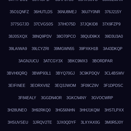
35O1QNFZ
36HUTLDS
36NU8MEJ
36U7Y0NR
376J215Y
377SG7JD
37CVGS0S
37IHO75D
37JQKID8
37X9FZP9
38J0SXQX
38NQ9PDV
38O70PCO
38QUD9KX
39D3U3A0
39LAIWA9
39LCYZRI
39MGWN55
39PXKH1B
3A43DKQP
3AGNJUCU
3ATCGY3X
3BKC9MX3
3BORDPAR
3BVH0QRQ
3BWP93L1
3BYQ70GJ
3C9KPDQV
3CL4BSMV
3EIFINEE
3EORXV8Z
3EQ3JWOM
3F09CZ9V
3F1DPDSC
3F84EALY
3GGDN4OR
3GKCN4NY
3GVOCWRP
3H28UNEO
3H92RKQ0
3HG56NHN
3HHJ1KQM
3HSTLPXX
3HSUVSEU
3JRQV2TE
3JX0QDYF
3LXYAX0G
3M0R5J0Y