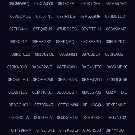
05G55WBQ
05IXW4Y0
05T6CZAL
069K7D5M
06FAMUAG
06VLOMOD
0755T7I3
077IRTEG
07ASX5QF
07BDB1DD
07FH6X4N
07TQ4ZU9
07UES9ES
07VPTDH1
08B99MM7
08DIX912
08EH3GS2
08EKQPQ9
08G6A3PD
08HJRZKG
08R2TE13
091V6YQE
0959345H
097C3BE4
09DI9AQ2
09RKK0JO
0A54G2WE
0A7RXWXI
0AG4NTTC
0AYXMFKC
0BO4RLHU
0BOHM258
0BPJ04DK
0BSHJVOT
0C9RGFN6
0CA5T1U9
0CMYI0KC
0D38QEGH
0DCJSPJ1
0DZMHHX1
0E9GCHCU
0EZ05K4R
0FFYUM84
0FLIL6GQ
0FXF2MUD
0G363XJW
0GI31E0A
0GJSAH4M
0GRH7XSL
0H17NT32
0H7Y9RRM
0H9OI0N1
0HYK5SEI
0IA5RSJ3
0IF4Y4UQ