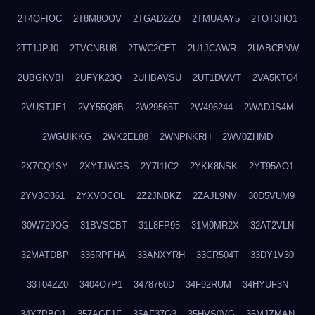
2T4QFIOC
2T8M8OOV
2TGAD2ZO
2TMUAAY5
2TOT3HO1
2TT1JPJ0
2TVCNBU8
2TWC2CET
2U1JCAWR
2UABCBNW
2UBGKVBI
2UFYK23Q
2UHBAVSU
2UT1DWVT
2VA5KTQ4
2VUSTJE1
2VY55Q8B
2W29565T
2W496244
2WADJS4M
2WGUIKKG
2WK2EL88
2WNPNKRH
2WV0ZHMD
2X7CQ1SY
2XYTJWGS
2Y7I1IC2
2YKK8NSK
2YT95AO1
2YV3O361
2YXVOCOL
2Z2JNBKZ
2ZAJL9NV
30D5VUM9
30W729OG
31BVSCBT
31L8FP95
31M0MR2X
32AT2VLN
32MATDBP
336RPFHA
33ANXYRH
33CR504T
33DY1V30
33T04ZZ0
3404O7P1
3478760D
34F92RUM
34HYUF3N
34Y7PBO1
357AGF1F
35AF37G3
35HVS0VG
35MJZMAN