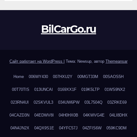
BilCarGo.ru
Сайт работает на WordPress
|
Тема: Newsup, автор
Themeansar
Home
006WY430
007HXU2Y
00MGT33M
00SAOS5H
00T70TIS
013UNCAI
0169XX1F
019K5LTP
01WS9NX2
023RN4UI
02SKVUL3
034UW6PW
03L7504Q
03ZRKE69
04CAZD3N
04EDWV8I
04H0HX0B
04KWVG4E
04LI8DHX
04N4JN2X
04QX9S1E
04YFC57J
04ZFIS6W
059KC9DM