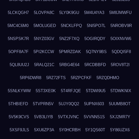
5LCKQGH7
5LOVPA8C
5LY0K9GU
5M4U4YA3
5M8JMWFU
5MC4C6M0
5MOLUGED
5NCKLFPQ
5NI5PO7L
5NROBV9R
5NSPSK7R
5NYZ03GV
5NZ2F7XQ
5OGIRQDY
5OIXNVW6
5OPF8A7F
5PI2KCCW
5PMRZDAK
5Q7NY9BS
5QDQI5F8
5QL8UU2J
5RALQ21C
5RBG4E64
5RCDBBFD
5ROV8T2I
5RP6DWR8
5RZ72FTS
5RZPCFKF
5RZQDHMO
5SNLKYWW
5ST3XE0K
5T4RFJQE
5TDWI9U5
5TDWKNIX
5THBIEFD
5TVPRN5V
5UJY0QQ2
5UPNX603
5UUMB8OT
5V5K9CVS
5VB3LIYB
5VTXJVNC
5VVNNS1S
5XJ2MR7Y
5XSF9JLS
5XU6ZP3A
5Y0HCRBH
5Y1QS60T
5Y86UZX6