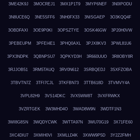
3ME42K9J
3MOCREJ1
3MX1P1T9
3MYP6NEF
3N0IPODU
3N8UCE6Q
3NE5SFF6
3NH0FX33
3NISGAEP
3O3KQQ4F
3OBDFAXI
3OE9P0KI
3OPSZTYE
3OSK46GW
3P20H0VW
3PEBEUPM
3PFEI4E1
3PHQ0AXL
3PJX8KV3
3PWL81U6
3PX3NDPK
3QBNPSU7
3QPKYD3H
3R660UUO
3R8OBY8R
3RJJOB51
3RM5TAUQ
3RV0N612
3SRBQEDJ
3SXFZOBA
3TBVTN7Z
3TFI7CJL
3TKFBN73
3TTB618D
3TVMVY4A
3VPL82H9
3VS14DKC
3VX5WW8T
3VXFRWKX
3VZRTGEK
3W3MHD4O
3WAD8W9N
3WDTF1N3
3WI8G8SN
3WQDYCWK
3WTTA97N
3WU70G19
3X71FE60
3XC4DIU7
3XMIH0VI
3XMLLD4K
3XWW9P5D
3Y2Z2FMH