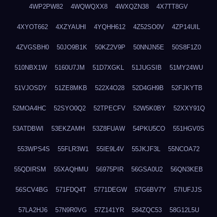
4WP2PW82
4WQWQXX8
4WXQZN38
4X7TT8GV
4XYOT662
4XZYAUHI
4YQHH612
4Z52SO0V
4ZP14UIL
4ZVGSBH0
50JO9B1K
50KZ2V9P
50NNJN5E
50S8F1Z0
510NBX1W
5160U7JM
51D7XGKL
51JUGSIB
51MY24WU
51VJOSDY
51ZE8MKB
522X4O28
52D4GH9B
52FJKYTB
52MOA4HC
52SYO0Q2
52TPECFV
52W5K0BY
52XXY91Q
53ATDBWI
53EKZAMH
53Z8FUAW
54PKU5CO
551HGV0S
553WPS4S
55FLR3W1
55IE9L4V
55JKJF3L
55NCOA72
55QDIRSM
55XAQHMU
56975PIR
56GSA0U2
56QN3KEB
56SCV4BG
571FDQ4T
5771DEGW
57G6BV7Y
57IUFJJS
57LA2HJ6
57N9R0VG
57Z141YR
584ZQC53
58G12L5U