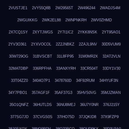
2VUSTJE1
2VY55Q8B
2W29565T
2W496244
2WADJS4M
2WGUIKKG
2WK2EL88
2WNPNKRH
2WV0ZHMD
2X7CQ1SY
2XYTJWGS
2Y7I1IC2
2YKK8NSK
2YT95AO1
2YV3O361
2YXVOCOL
2Z2JNBKZ
2ZAJL9NV
30D5VUM9
30W729OG
31BVSCBT
31L8FP95
31M0MR2X
32AT2VLN
32MATDBP
336RPFHA
33ANXYRH
33CR504T
33DY1V30
33T04ZZ0
3404O7P1
3478760D
34F92RUM
34HYUF3N
34Y7PBO1
357AGF1F
35AF37G3
35HVS0VG
35MJZMAN
35O1QNFZ
36HUTLDS
36NU8MEJ
36U7Y0NR
376J215Y
377SG7JD
37CVGS0S
37IHO75D
37JQKID8
37X9FZP9
38J0SXQX
38NQ9PDV
38O70PCO
38QUD9KX
39D3U3A0