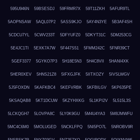
595U946N
59BSESDJ
59FRMR7X
59T11ZKH
5AFUR9TL
5AOPNSAW
5AQL07P2
5ASS9KJO
5AY4N3YE
5B3AF4SH
5CDCU7YL
5CWV233T
5DFYUFZ0
5DKYT31C
5DM253CG
5E4JC1TI
5EXK7A7W
5F447S51
5FMM242C
5FNR39CT
5GEF3377
5GYKO7P3
5H18E5N3
5H4C8VII
5HANI4XK
5HER0XEV
5HNS21Z8
5IFXGJFK
5IITXOZY
5IVSLWGV
5J5FOXDN
5KAFKBC4
5KEFVRBK
5KFBILGV
5KP635PE
5KSAQAB8
5KT1DCUW
5KZYHXKG
5L1KPI2V
5L515L3S
5LCKQGH7
5LOVPA8C
5LY0K9GU
5M4U4YA3
5M8JMWFU
5MC4C6M0
5MOLUGED
5NCKLFPQ
5NI5PO7L
5NROBV9R
5NSPSK7R
5NYZ03GV
5NZ2F7XQ
5OGIRQDY
5OIXNVW6