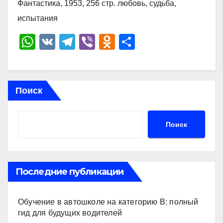
Фантастика, 1953, 256 стр. любовь, судьба,
испытания
W
V
T
Vi
O
О
h
K
el
b
d
тп
at
e
er
n
р
s
gr
o
а
Поиск
A
a
kl
в
p
m
a
и
Поиск
p
ss
ть
ni
ki
Последние публикации
Обучение в автошколе на категорию В: полный
гид для будущих водителей