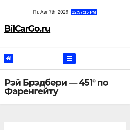
Перейти
Пт. Авг 7th, 2026
12:57:16 PM
к
содержанию
BilCarGo.ru
Рэй Брэдбери — 451° по
Фаренгейту