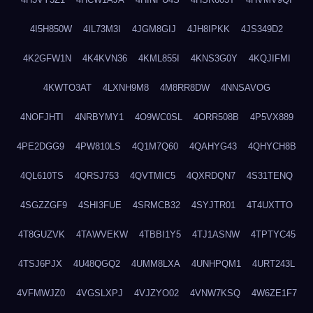
4I5H850W
4IL73M3I
4JGM8GIJ
4JH8IPKK
4JS349D2
4K2GFW1N
4K4KVN36
4KML855I
4KNS3G0Y
4KQJIFMI
4KWTO3AT
4LXNH9M8
4M8RR8DW
4NNSAVOG
4NOFJHTI
4NRBYMY1
4O9WC0SL
4ORR508B
4P5VX889
4PE2DGG9
4PW810LS
4Q1M7Q60
4QAHYG43
4QHYCH8B
4QL610TS
4QRSJ753
4QVTMIC5
4QXRDQN7
4S31TENQ
4SGZZGF9
4SHI3FUE
4SRMCB32
4SYJTR01
4T4UXTTO
4T8GUZVK
4TAWVEKW
4TBBI1Y5
4TJ1ASNW
4TPTYC45
4TSJ6PJX
4U48QGQ2
4UMM8LXA
4UNHPQM1
4URT243L
4VFMWJZ0
4VGSLXPJ
4VJZYO02
4VNW7KSQ
4W6ZE1F7