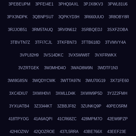
3PEBEUPM
3PFEI4E1
3PHQ0AXL
3PJX8KV3
3PWL81U6
3PX3NDPK
3QBNPSU7
3QPKYD3H
3R660UUO
3R8OBY8R
3RJJOB51
3RM5TAUQ
3RV0N612
3SRBQEDJ
3SXFZOBA
3TBVTN7Z
3TFI7CJL
3TKFBN73
3TTB618D
3TVMVY4A
3VPL82H9
3VS14DKC
3VX5WW8T
3VXFRWKX
3VZRTGEK
3W3MHD4O
3WAD8W9N
3WDTF1N3
3WI8G8SN
3WQDYCWK
3WTTA97N
3WU70G19
3X71FE60
3XC4DIU7
3XMIH0VI
3XMLLD4K
3XWW9P5D
3Y2Z2FMH
3YXUATB4
3Z3344KT
3ZBBJF82
3ZUNKQ9P
40PEO5RM
418TPYOG
41A6AQPI
41CR68ZC
428MPM7O
42EW9PZP
42HIOZNV
42QOZROE
437L5RRA
43BE766X
43EEF23E