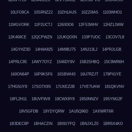
10LFO9CA
10SRNZZ2
10ZH1AUS
10ZZI8A5
1103WHO1
11MGVORK
11P2UCTJ
126I93O6
12FS3WHV
12HZ1JWW
12K469CE
12QCPWZN
12UKQO0N
133P7UOC
13COV7L8
14GYHZ3D
14H4A825
14M9BJ75
14NJ13LJ
14PRJLGB
14PRLC85
14WY7OYZ
1546DY9V
15B2SHBQ
15C9WR6H
160ON64P
16P9KSF6
16SBWI43
16U7RZJT
179PIGYE
17HG5UY8
17SO7X9S
17UXEZ2B
17VE7UAW
181QKVNV
18FL2H11
18UVF9V8
19CWX8Y9
19S0NNZV
19SYNG2F
19V5GFDB
19YDYQRW
1AU5Q96D
1AXWRT6R
1B3DEC8P
1BHACZIN
1BI91YFQ
1BNJXLZ0
1BR5X4KO