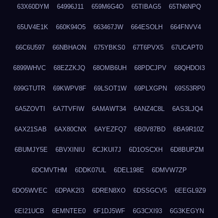
63X60DYM
64996J11
659M6G4O
65TIBAG5
65TN6NPQ
65UV4E1K
660K94O5
663467JW
664ESOLH
664FNVV4
66C6U597
66NBHAON
675YBKS0
67T6PVX5
67UCAPT0
6899WHVC
68EZZKJQ
68OMB6UH
68PDCJPV
68QHDOI3
699GTUTR
69KWPV8F
69LSOT1W
69PLXGPN
69S53RP0
6A5ZOVTI
6A7TVFIW
6AMAWT34
6ANZ4C8L
6AS3LJQ4
6AX21SAB
6AX80CNX
6AYEZFQ7
6B0V87BD
6BA9R10Z
6BUMJY5E
6BVXINIU
6CJKUI7J
6D1OSCXH
6D8BUPZM
6DCMVTHM
6DDK07UL
6DEL198E
6DMVW7ZP
6DO5WVEC
6DPAK2I3
6DREN8XO
6DSSGCV5
6EEGL9Z9
6EI21UCB
6EMNTEE0
6F1DJ5WF
6G3CXI93
6G3KEGYN