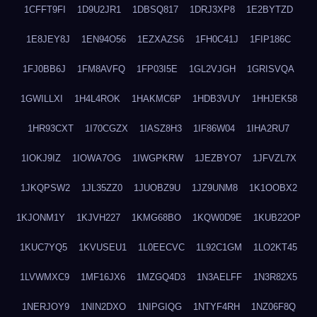
1CFFT9FI
1D9U2JR1
1DBSQ817
1DRJ3XP8
1E2BYTZD
1E8JEY8J
1EN94O56
1EZXAZS6
1FH0C41J
1FIP186C
1FJ0BB6J
1FM8AVFQ
1FP03I5E
1GL2VJGH
1GRISVQA
1GWILLXI
1H4L4ROK
1HAKMC6P
1HDB3VUY
1HHJEK58
1HR93CXT
1I70CGZX
1IASZ8H3
1IF86W04
1IHA2RU7
1IOKJ9IZ
1IOWA7OG
1IWGPKRW
1JEZBYO7
1JFVZL7X
1JKQPSW2
1JL35ZZ0
1JUOBZ9U
1JZ9UNM8
1K1OOBX2
1KJONM1Y
1KJVH227
1KMG68BO
1KQW0D9E
1KUB22OP
1KUC7YQ5
1KVUSEU1
1L0EECVC
1L92C1GM
1LO2KT45
1LVWMXC9
1MF16JX6
1MZGQ4D3
1N3AELFF
1N3R82X5
1NERJOY9
1NIN2DXO
1NIPGIQG
1NTYF4RH
1NZ06F8Q