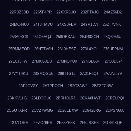
22RDZ3DD
22S5F4PR
22XXR3UO
232PTAJG
24AZ56D2
24MC44U0
24TJTMVU
24XS3FEV
24YV1LVI
252T7VNK
253A0XC6
254O5EQJ
258OBXAU
25JR0XCH
25Q8956U
25RMMEOD
26HTTV6H
26L0HESZ
270L4YOL
276UFPNM
27E8J3FW
27MKG0DU
27MNQPU0
27NBD68F
27O3D674
27VYT4KU
28SMQGU6
299T1G15
2A01R6QT
2AAYZL7V
2AFJGVZY
2ATPPOCH
2B2G3AW2
2BFZFCNW
2BKKV1H5
2BLDOOU6
2BRHOLRJ
2CKA0HWT
2CRELPQI
2CSOTXFR
2CVZ7WMG
2D26EBXW
2D942LRG
2DPSN680
2DU7LORM
2EZC76PR
2F53ZH8K
2FFJSSR3
2G789XQE