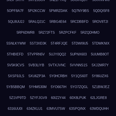
5OPF8A7F
5PI2KCCW
5PMRZDAK
5Q7NY9BS
5QDQI5F8
5QL8UU2J
5RALQ21C
5RBG4E64
5RCDBBFD
5ROV8T2I
5RP6DWR8
5RZ72FTS
5RZPCFKF
5RZQDHMO
5SNLKYWW
5ST3XE0K
5T4RFJQE
5TDWI9U5
5TDWKNIX
5THBIEFD
5TVPRN5V
5UJY0QQ2
5UPNX603
5UUMB8OT
5V5K9CVS
5VB3LIYB
5VTXJVNC
5VVNNS1S
5XJ2MR7Y
5XSF9JLS
5XU6ZP3A
5Y0HCRBH
5Y1QS60T
5Y86UZX6
5YB5BBQM
5YHM530M
5YO667IH
5YO7ZQGL
5Z1BWJEZ
5Z1VP9TD
5ZYFJGV9
60IZ2Y44
60X8LPUK
62LJGRE8
6316UU0I
634ZKLU1
63MVU7SW
63SPQINX
63WDQUHH