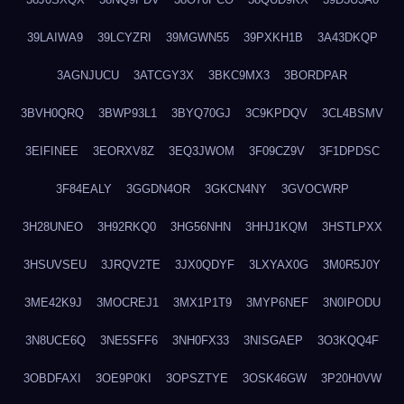
39LAIWA9
39LCYZRI
39MGWN55
39PXKH1B
3A43DKQP
3AGNJUCU
3ATCGY3X
3BKC9MX3
3BORDPAR
3BVH0QRQ
3BWP93L1
3BYQ70GJ
3C9KPDQV
3CL4BSMV
3EIFINEE
3EORXV8Z
3EQ3JWOM
3F09CZ9V
3F1DPDSC
3F84EALY
3GGDN4OR
3GKCN4NY
3GVOCWRP
3H28UNEO
3H92RKQ0
3HG56NHN
3HHJ1KQM
3HSTLPXX
3HSUVSEU
3JRQV2TE
3JX0QDYF
3LXYAX0G
3M0R5J0Y
3ME42K9J
3MOCREJ1
3MX1P1T9
3MYP6NEF
3N0IPODU
3N8UCE6Q
3NE5SFF6
3NH0FX33
3NISGAEP
3O3KQQ4F
3OBDFAXI
3OE9P0KI
3OPSZTYE
3OSK46GW
3P20H0VW