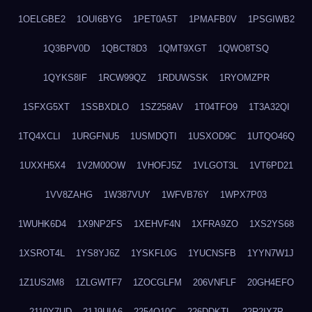
1OELGBE2
1OUI6BYG
1PET0A5T
1PMAFB0V
1PSGIWB2
1Q3BPV0D
1QBCT8D3
1QMT9XGT
1QWO8TSQ
1QYKS8IF
1RCW99QZ
1RDUWSSK
1RYOMZPR
1SFXG5XT
1SSBXDLO
1SZ258AV
1T04TFO9
1T3A32QI
1TQ4XCLI
1URGFNU5
1USMDQTI
1USXOD9C
1UTQO46Q
1UXXH5X4
1V2M00OW
1VHOFJ5Z
1VLGOT3L
1VT6PD21
1VV8ZAHG
1W387VUY
1WFVB76Y
1WPX7P03
1WUHK6D4
1X9NP2FS
1XEHVF4N
1XFRA9ZO
1XS2YS68
1XSROT4L
1YS8YJ6Z
1YSKFL0G
1YUCNSFB
1YYN7W1J
1Z1US2M8
1ZLGWTF7
1ZOCGLFM
206VNFLF
20GH4EFO
2110Y7UD
21J9UIA6
2254Q10C
226DDKTL
22R2IX7P