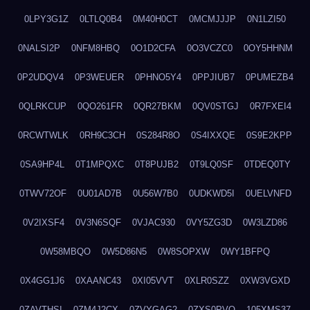
0LPY3G1Z
0LTLQ0B4
0M40H0CT
0MCMJJJP
0N1LZI50
0NALSI2P
0NFM8HBQ
0O1D2CFA
0O3VCZC0
0OY5HHNM
0P2UDQV4
0P3WEUER
0PHNO5Y4
0PPJIUB7
0PUMEZB4
0QLRKCUP
0QO261FR
0QR27BKM
0QV0STGJ
0R7FXEI4
0RCWTWLK
0RH9C3CH
0S284R8O
0S4IXXQE
0S9E2KPP
0SA9HP4L
0T1MPQXC
0T8PUJB2
0T9LQ0SF
0TDEQ0TY
0TWV72OF
0U01AD7B
0U56W7B0
0UDKWD5I
0UELVNFD
0V2IXSF4
0V3N6SQF
0VJAC930
0VY5ZG3D
0W3LZD86
0W58MBQO
0W5D86N5
0W8SOPXW
0WY1BFPQ
0X4GG1J6
0XAANC43
0XI05VVT
0XLR0SZZ
0XW3VGXD
0ZAVTHSI
0ZM4J2CX
0ZVYGAG2
0ZXS0PVO
105XMS37