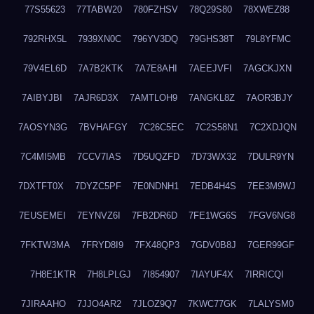
77S55623
77TABW20
780FZHSV
78Q29S80
78XWEZ88
792RHX5L
7939XN0C
796YV3DQ
79GHS38T
79L8YFMC
79V4EL6D
7A7B2KTK
7A7E8AHI
7AEEJVFI
7AGCKJXN
7AIBYJBI
7AJR6D3X
7AMTLOH9
7ANGKL8Z
7AOR3BJY
7AOSYN3G
7BVHAFGY
7C26C5EC
7C2S58N1
7C2XDJQN
7C4MI5MB
7CCV7IAS
7D5UQZFD
7D73WX32
7DULR9YN
7DXTFT0X
7DYZC5PF
7E0NDNH1
7EDB4H4S
7EE3M9WJ
7EUSEMEI
7EYNVZ6I
7FB2DR6D
7FE1WG6S
7FGV6NG8
7FKTW3MA
7FRYD8I9
7FX48QP3
7GDV0B8J
7GER99GF
7H8E1KTR
7H8LPLGJ
7I854907
7IAYUF4X
7IRRICQI
7JIRAAHO
7JJO4AR2
7JLOZ9Q7
7KWC77GK
7LALYSM0