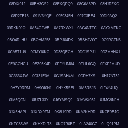
08DIX912
08EH3GS2
08EKQPQ9
08G6A3PD
08HJRZKG
08R2TE13
091V6YQE
0959345H
097C3BE4
09DI9AQ2
09RKK0JO
0A54G2WE
0A7RXWXI
0AG4NTTC
0AYXMFKC
0BO4RLHU
0BOHM258
0BPJ04DK
0BSHJVOT
0C9RGFN6
0CA5T1U9
0CMYI0KC
0D38QEGH
0DCJSPJ1
0DZMHHX1
0E9GCHCU
0EZ05K4R
0FFYUM84
0FLIL6GQ
0FXF2MUD
0G363XJW
0GI31E0A
0GJSAH4M
0GRH7XSL
0H17NT32
0H7Y9RRM
0H9OI0N1
0HYK5SEI
0IA5RSJ3
0IF4Y4UQ
0IM5QCNL
0IUZL33Y
0J6YMSQ9
0JAWX05J
0JMG9NJH
0JX5HAPI
0JXDX9ZM
0K8I19RD
0KA2KHRR
0KCE9EJG
0KFC83WS
0KHXDLT8
0KO7R0BZ
0LA240G7
0LIQ91PM