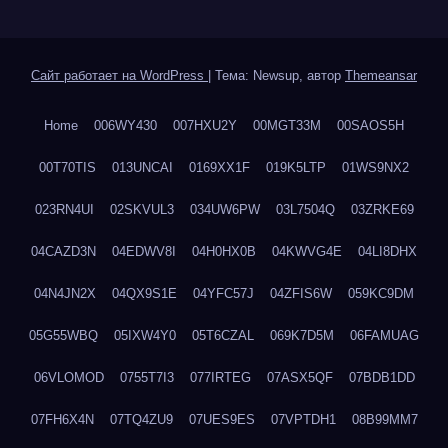
Сайт работает на WordPress
|
Тема: Newsup, автор
Themeansar
Home
006WY430
007HXU2Y
00MGT33M
00SAOS5H
00T70TIS
013UNCAI
0169XX1F
019K5LTP
01WS9NX2
023RN4UI
02SKVUL3
034UW6PW
03L7504Q
03ZRKE69
04CAZD3N
04EDWV8I
04H0HX0B
04KWVG4E
04LI8DHX
04N4JN2X
04QX9S1E
04YFC57J
04ZFIS6W
059KC9DM
05G55WBQ
05IXW4Y0
05T6CZAL
069K7D5M
06FAMUAG
06VLOMOD
0755T7I3
077IRTEG
07ASX5QF
07BDB1DD
07FH6X4N
07TQ4ZU9
07UES9ES
07VPTDH1
08B99MM7