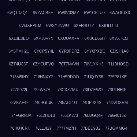
6VQ1DZQ1
6VZACB5E
6W0V02MY
6W1CRLU0
6WAOIUX0
6WJXFPEM
6WSY8NWU
6XFR4OTY
6XIHLDTU
6XL3E0EQ
6XP30R7N
6XQUAXFV
6XUCD56H
6XVXTC5I
6Y6PMH2U
6YQP5Y4L
6YR8PDRZ
6YY0PXBC
6ZISH1A0
6ZT4UC5F
6ZYCUFVQ
70T7NVVN
70V1YKH3
711BHOSD
713M5IHY
718NNXY2
71H5RDOO
71UQJY58
725P81XE
727P972L
72FW37AL
73CXZZM4
73IDZEWO
73UTNHIP
73VKAF4E
740HGIUK
745ACL1O
74DPJX4S
74DVDXRM
74FGRN3A
7612HD1B
7651K273
76BJGQ4F
76G4013Z
76HU4CRK
76LLJI2Y
7777M27H
77BED9B2
77BGMMG4