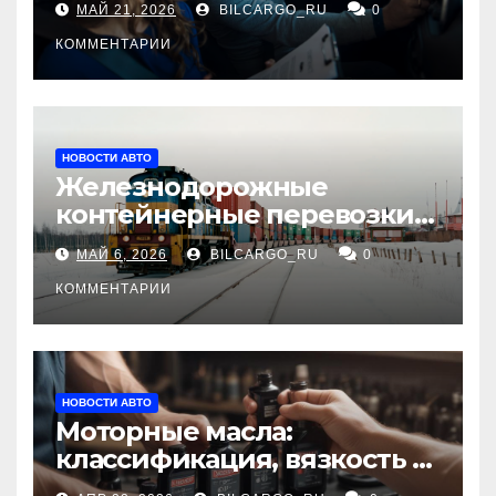
МАЙ 21, 2026
BILCARGO_RU
0
КОММЕНТАРИИ
НОВОСТИ АВТО
Железнодорожные
контейнерные перевозки
из Китая в Россию:
МАЙ 6, 2026
BILCARGO_RU
0
маршруты, сроки и
требования
КОММЕНТАРИИ
НОВОСТИ АВТО
Моторные масла:
классификация, вязкость и
рекомендации по выбору