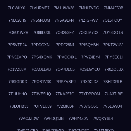
7LCWIIY0
7LVURME7
7M1UWA38
7MHLTVDG
7MM4F50B
7NL020H5
7NS5N00M
7NSA9LFN
7NZIGFWV
7O15HQUY
7O6U1WZR
7O89DJ0L
7OB253FZ
7ODLM7D2
7OY8DOTS
7P5VTP24
7PDDGXNL
7PDF28N1
7PISQHBH
7PKT2VUV
7PN5ZVPO
7PS4XQMK
7PVQC4XL
7PVZ4BY4
7PY3EC1H
7Q1VZL8M
7QAQLLVB
7QP7DLC5
7QSLGYCU
7R0ZOLUX
7R9IGDKD
7ROB1V3K
7RPZVSPJ
7RX9CIDZ
7SH2DRLB
7T1IUHHO
7T3VE5UQ
7TKA257G
7TYDPROM
7UA3TIBE
7ULOHB33
7UTVLU59
7V2MI6BF
7V37GO5C
7V513WU4
7VACJZDW
7WHDQ1JB
7WHY4Z0N
7WQXY6L4
7WRFNCB0
7WWR3W39
7WZCNQ7C
7X1TM5XQ