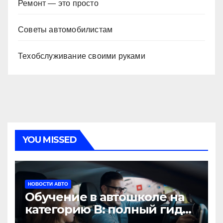
Ремонт — это просто
Советы автомобилистам
Техобслуживание своими руками
YOU MISSED
НОВОСТИ АВТО
Обучение в автошколе на
категорию В: полный гид
для будущих водителей