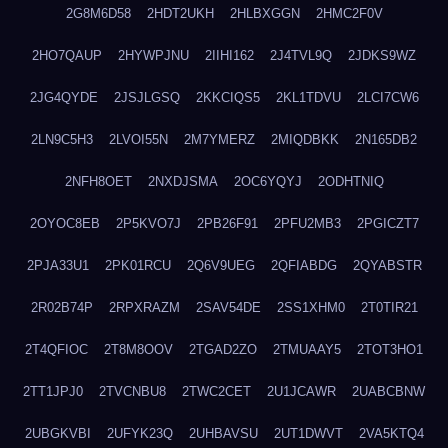
2G8M6D58
2HDT2UKH
2HLBXGGN
2HMC2F0V
2HO7QAUP
2HYWPJNU
2IIHI162
2J4TVL9Q
2JDKS9WZ
2JG4QYDE
2JSJLGSQ
2KKCIQS5
2KL1TDVU
2LCI7CW6
2LN9C5H3
2LVOI55N
2M7YMERZ
2MIQDBKK
2N165DB2
2NFH8OET
2NXDJSMA
2OC6YQYJ
2ODHTNIQ
2OYOC8EB
2P5KVO7J
2PB26F91
2PFU2MB3
2PGICZT7
2PJA33U1
2PK01RCU
2Q6V9UEG
2QFIABDG
2QYABSTR
2R02B74P
2RPXRAZM
2SAV54DE
2SS1XHM0
2T0TIR21
2T4QFIOC
2T8M8OOV
2TGAD2ZO
2TMUAAY5
2TOT3HO1
2TT1JPJ0
2TVCNBU8
2TWC2CET
2U1JCAWR
2UABCBNW
2UBGKVBI
2UFYK23Q
2UHBAVSU
2UT1DWVT
2VA5KTQ4