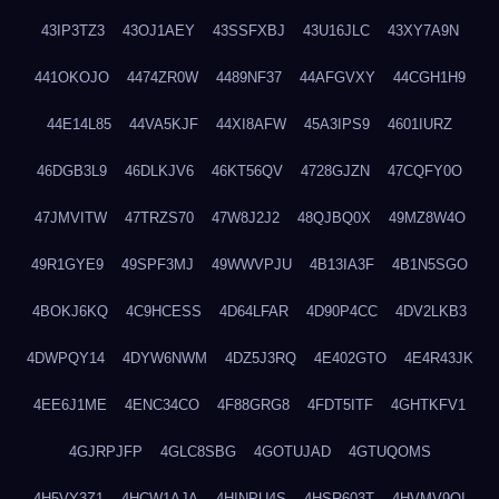
43IP3TZ3
43OJ1AEY
43SSFXBJ
43U16JLC
43XY7A9N
441OKOJO
4474ZR0W
4489NF37
44AFGVXY
44CGH1H9
44E14L85
44VA5KJF
44XI8AFW
45A3IPS9
4601IURZ
46DGB3L9
46DLKJV6
46KT56QV
4728GJZN
47CQFY0O
47JMVITW
47TRZS70
47W8J2J2
48QJBQ0X
49MZ8W4O
49R1GYE9
49SPF3MJ
49WWVPJU
4B13IA3F
4B1N5SGO
4BOKJ6KQ
4C9HCESS
4D64LFAR
4D90P4CC
4DV2LKB3
4DWPQY14
4DYW6NWM
4DZ5J3RQ
4E402GTO
4E4R43JK
4EE6J1ME
4ENC34CO
4F88GRG8
4FDT5ITF
4GHTKFV1
4GJRPJFP
4GLC8SBG
4GOTUJAD
4GTUQOMS
4H5VY3Z1
4HCW1AJA
4HINPU4S
4HSR603T
4HVMV9QI