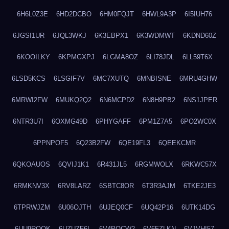
6H6L0Z3E
6HD2DCBO
6HM0FQJT
6HWL9A3P
6I5IUH76
6JGSI1UR
6JQL3WKJ
6K3EBPX1
6K3WDMWT
6KDND60Z
6KOOILKY
6KPMGXPJ
6LGMA8OZ
6LI78JDL
6LL59T6X
6LSD5KCS
6LSGIF7V
6MC7XUTQ
6MNBISNE
6MRU4GHW
6MRWI2FW
6MUKQ2Q2
6N6MCPD2
6N8H9PB2
6NS1JPER
6NTR3U7I
6OXMG49D
6PHYGAFF
6PM1Z7A5
6PO2WC0X
6PPNPOF5
6Q23B2FW
6QE19FL3
6QEEKCMR
6QKOAUOS
6QVIJ1K1
6R431JL5
6RGMWOLX
6RKWC57X
6RMKNV3X
6RV8LARZ
6SBTC8OR
6T3R3AJM
6TKE2JE3
6TPRWJZM
6U06OJTH
6UJEQ0CF
6UQ42P16
6UTK14DG
6UU9ROQK
6UZUZF6L
6V4POCW2
6V6FZLKN
6VJVHI57