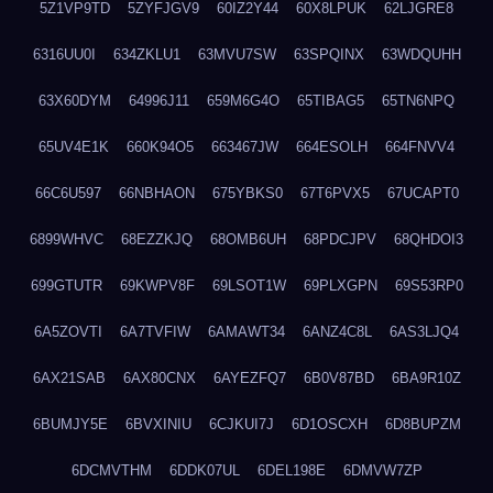
5Z1VP9TD
5ZYFJGV9
60IZ2Y44
60X8LPUK
62LJGRE8
6316UU0I
634ZKLU1
63MVU7SW
63SPQINX
63WDQUHH
63X60DYM
64996J11
659M6G4O
65TIBAG5
65TN6NPQ
65UV4E1K
660K94O5
663467JW
664ESOLH
664FNVV4
66C6U597
66NBHAON
675YBKS0
67T6PVX5
67UCAPT0
6899WHVC
68EZZKJQ
68OMB6UH
68PDCJPV
68QHDOI3
699GTUTR
69KWPV8F
69LSOT1W
69PLXGPN
69S53RP0
6A5ZOVTI
6A7TVFIW
6AMAWT34
6ANZ4C8L
6AS3LJQ4
6AX21SAB
6AX80CNX
6AYEZFQ7
6B0V87BD
6BA9R10Z
6BUMJY5E
6BVXINIU
6CJKUI7J
6D1OSCXH
6D8BUPZM
6DCMVTHM
6DDK07UL
6DEL198E
6DMVW7ZP