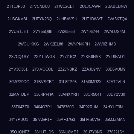
2TT1JPJ0
2TVCNBU8
2TWC2CET
2U1JCAWR
2UABCBNW
2UBGKVBI
2UFYK23Q
2UHBAVSU
2UT1DWVT
2VA5KTQ4
2VUSTJE1
2VY55Q8B
2W29565T
2W496244
2WADJS4M
2WGUIKKG
2WK2EL88
2WNPNKRH
2WV0ZHMD
2X7CQ1SY
2XYTJWGS
2Y7I1IC2
2YKK8NSK
2YT95AO1
2YV3O361
2YXVOCOL
2Z2JNBKZ
2ZAJL9NV
30D5VUM9
30W729OG
31BVSCBT
31L8FP95
31M0MR2X
32AT2VLN
32MATDBP
336RPFHA
33ANXYRH
33CR504T
33DY1V30
33T04ZZ0
3404O7P1
3478760D
34F92RUM
34HYUF3N
34Y7PBO1
357AGF1F
35AF37G3
35HVS0VG
35MJZMAN
35O1QNFZ
36HUTLDS
36NU8MEJ
36U7Y0NR
376J215Y