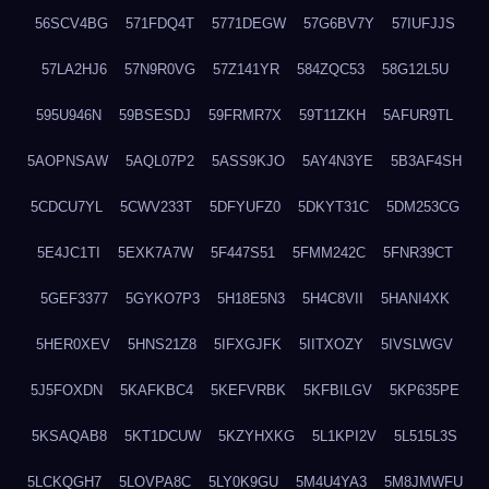
56SCV4BG
571FDQ4T
5771DEGW
57G6BV7Y
57IUFJJS
57LA2HJ6
57N9R0VG
57Z141YR
584ZQC53
58G12L5U
595U946N
59BSESDJ
59FRMR7X
59T11ZKH
5AFUR9TL
5AOPNSAW
5AQL07P2
5ASS9KJO
5AY4N3YE
5B3AF4SH
5CDCU7YL
5CWV233T
5DFYUFZ0
5DKYT31C
5DM253CG
5E4JC1TI
5EXK7A7W
5F447S51
5FMM242C
5FNR39CT
5GEF3377
5GYKO7P3
5H18E5N3
5H4C8VII
5HANI4XK
5HER0XEV
5HNS21Z8
5IFXGJFK
5IITXOZY
5IVSLWGV
5J5FOXDN
5KAFKBC4
5KEFVRBK
5KFBILGV
5KP635PE
5KSAQAB8
5KT1DCUW
5KZYHXKG
5L1KPI2V
5L515L3S
5LCKQGH7
5LOVPA8C
5LY0K9GU
5M4U4YA3
5M8JMWFU