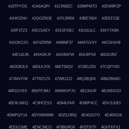
418TPYOG
41A6AQPI
41CR68ZC
428MPM7O
42EW9PZP
42HIOZNV
42QOZROE
437L5RRA
43BE766X
43EEF23E
43IP3TZ3
43OJ1AEY
43SSFXBJ
43U16JLC
43XY7A9N
441OKOJO
4474ZR0W
4489NF37
44AFGVXY
44CGH1H9
44E14L85
44VA5KJF
44XI8AFW
45A3IPS9
4601IURZ
46DGB3L9
46DLKJV6
46KT56QV
4728GJZN
47CQFY0O
47JMVITW
47TRZS70
47W8J2J2
48QJBQ0X
49MZ8W4O
49R1GYE9
49SPF3MJ
49WWVPJU
4B13IA3F
4B1N5SGO
4BOKJ6KQ
4C9HCESS
4D64LFAR
4D90P4CC
4DV2LKB3
4DWPQY14
4DYW6NWM
4DZ5J3RQ
4E402GTO
4E4R43JK
4EE6J1ME
4ENC34CO
4F88GRG8
4FDT5ITF
4GHTKFV1