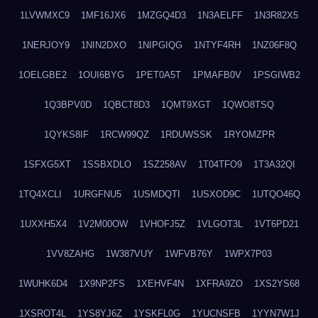
1LVWMXC9
1MF16JX6
1MZGQ4D3
1N3AELFF
1N3R82X5
1NERJOY9
1NIN2DXO
1NIPGIQG
1NTYF4RH
1NZ06F8Q
1OELGBE2
1OUI6BYG
1PET0A5T
1PMAFB0V
1PSGIWB2
1Q3BPV0D
1QBCT8D3
1QMT9XGT
1QWO8TSQ
1QYKS8IF
1RCW99QZ
1RDUWSSK
1RYOMZPR
1SFXG5XT
1SSBXDLO
1SZ258AV
1T04TFO9
1T3A32QI
1TQ4XCLI
1URGFNU5
1USMDQTI
1USXOD9C
1UTQO46Q
1UXXH5X4
1V2M00OW
1VHOFJ5Z
1VLGOT3L
1VT6PD21
1VV8ZAHG
1W387VUY
1WFVB76Y
1WPX7P03
1WUHK6D4
1X9NP2FS
1XEHVF4N
1XFRA9ZO
1XS2YS68
1XSROT4L
1YS8YJ6Z
1YSKFL0G
1YUCNSFB
1YYN7W1J