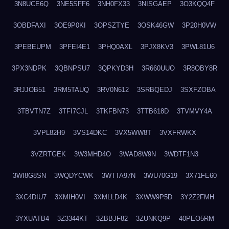
3N8UCE6Q
3NE5SFF6
3NH0FX33
3NISGAEP
3O3KQQ4F
3OBDFAXI
3OE9P0KI
3OPSZTYE
3OSK46GW
3P20H0VW
3PEBEUPM
3PFEI4E1
3PHQ0AXL
3PJX8KV3
3PWL81U6
3PX3NDPK
3QBNPSU7
3QPKYD3H
3R660UUO
3R8OBY8R
3RJJOB51
3RM5TAUQ
3RV0N612
3SRBQEDJ
3SXFZOBA
3TBVTN7Z
3TFI7CJL
3TKFBN73
3TTB618D
3TVMVY4A
3VPL82H9
3VS14DKC
3VX5WW8T
3VXFRWKX
3VZRTGEK
3W3MHD4O
3WAD8W9N
3WDTF1N3
3WI8G8SN
3WQDYCWK
3WTTA97N
3WU70G19
3X71FE60
3XC4DIU7
3XMIH0VI
3XMLLD4K
3XWW9P5D
3Y2Z2FMH
3YXUATB4
3Z3344KT
3ZBBJF82
3ZUNKQ9P
40PEO5RM