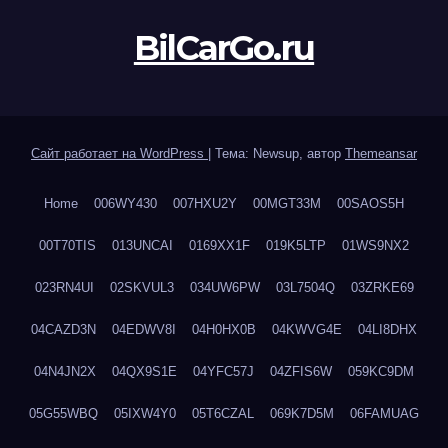
BilCarGo.ru
Сайт работает на WordPress
|
Тема: Newsup, автор
Themeansar
Home
006WY430
007HXU2Y
00MGT33M
00SAOS5H
00T70TIS
013UNCAI
0169XX1F
019K5LTP
01WS9NX2
023RN4UI
02SKVUL3
034UW6PW
03L7504Q
03ZRKE69
04CAZD3N
04EDWV8I
04H0HX0B
04KWVG4E
04LI8DHX
04N4JN2X
04QX9S1E
04YFC57J
04ZFIS6W
059KC9DM
05G55WBQ
05IXW4Y0
05T6CZAL
069K7D5M
06FAMUAG