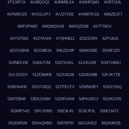
4TSJ6PJX
4U48QGQ2
4UMM8LXA
4UNHPQM1
4URT243L
4VFMWJZ0
4VGSLXPJ
4VJZYO02
4VNW7KSQ
4W6ZE1F7
4WP2PW82
4WQWQXX8
4WXQZN38
4X7TT8GV
4XYOT662
4XZYAUHI
4YQHH612
4Z52SO0V
4ZP14UIL
4ZVGSBH0
50JO9B1K
50KZ2V9P
50NNJN5E
50S8F1Z0
510NBX1W
5160U7JM
51D7XGKL
51JUGSIB
51MY24WU
51VJOSDY
51ZE8MKB
522X4O28
52D4GH9B
52FJKYTB
52MOA4HC
52SYO0Q2
52TPECFV
52W5K0BY
52XXY91Q
53ATDBWI
53EKZAMH
53Z8FUAW
54PKU5CO
551HGV0S
553WPS4S
55FLR3W1
55IE9L4V
55JKJF3L
55NCOA72
55QDIRSM
55XAQHMU
56975PIR
56GSA0U2
56QN3KEB