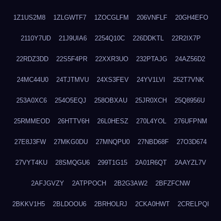
1Z1US2M8
1ZLGWTF7
1ZOCGLFM
206VNFLF
20GH4EFO
2110Y7UD
21J9UIA6
2254Q10C
226DDKTL
22R2IX7P
22RDZ3DD
22S5F4PR
22XXR3UO
232PTAJG
24AZ56D2
24MC44U0
24TJTMVU
24XS3FEV
24YV1LVI
252T7VNK
253A0XC6
254O5EQJ
258OBXAU
25JR0XCH
25Q8956U
25RMMEOD
26HTTV6H
26L0HESZ
270L4YOL
276UFPNM
27E8J3FW
27MKG0DU
27MNQPU0
27NBD68F
27O3D674
27VYT4KU
28SMQGU6
299T1G15
2A01R6QT
2AAYZL7V
2AFJGVZY
2ATPPOCH
2B2G3AW2
2BFZFCNW
2BKKV1H5
2BLDOOU6
2BRHOLRJ
2CKA0HWT
2CRELPQI