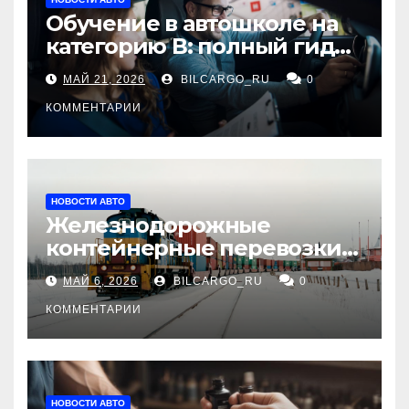
Обучение в автошколе на
категорию В: полный гид
для будущих водителей
МАЙ 21, 2026
BILCARGO_RU
0
КОММЕНТАРИИ
НОВОСТИ АВТО
Железнодорожные
контейнерные перевозки
из Китая в Россию:
МАЙ 6, 2026
BILCARGO_RU
0
маршруты, сроки и
требования
КОММЕНТАРИИ
НОВОСТИ АВТО