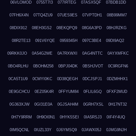
06VLOMOD
0755T7I3
077IRTEG
07ASX5QF
07BDB1DD
07FH6X4N
07TQ4ZU9
07UES9ES
07VPTDH1
08B99MM7
08DIX912
08EH3GS2
08EKQPQ9
08G6A3PD
08HJRZKG
08R2TE13
091V6YQE
0959345H
097C3BE4
09DI9AQ2
09RKK0JO
0A54G2WE
0A7RXWXI
0AG4NTTC
0AYXMFKC
0BO4RLHU
0BOHM258
0BPJ04DK
0BSHJVOT
0C9RGFN6
0CA5T1U9
0CMYI0KC
0D38QEGH
0DCJSPJ1
0DZMHHX1
0E9GCHCU
0EZ05K4R
0FFYUM84
0FLIL6GQ
0FXF2MUD
0G363XJW
0GI31E0A
0GJSAH4M
0GRH7XSL
0H17NT32
0H7Y9RRM
0H9OI0N1
0HYK5SEI
0IA5RSJ3
0IF4Y4UQ
0IM5QCNL
0IUZL33Y
0J6YMSQ9
0JAWX05J
0JMG9NJH