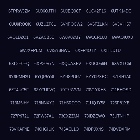
6TPRWJZM
6U06OJTH
6UJEQ0CF
6UQ42P16
6UTK14DG
6UU9ROQK
6UZUZF6L
6V4POCW2
6V6FZLKN
6VJVHI57
6VQ1DZQ1
6VZACB5E
6W0V02MY
6W1CRLU0
6WAOIUX0
6WJXFPEM
6WSY8NWU
6XFR4OTY
6XIHLDTU
6XL3E0EQ
6XP30R7N
6XQUAXFV
6XUCD56H
6XVXTC5I
6Y6PMH2U
6YQP5Y4L
6YR8PDRZ
6YY0PXBC
6ZISH1A0
6ZT4UC5F
6ZYCUFVQ
70T7NVVN
70V1YKH3
711BHOSD
713M5IHY
718NNXY2
71H5RDOO
71UQJY58
725P81XE
727P972L
72FW37AL
73CXZZM4
73IDZEWO
73UTNHIP
73VKAF4E
740HGIUK
745ACL1O
74DPJX4S
74DVDXRM