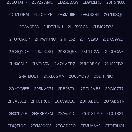
2CSOTXFR
2CVZ7WMG
2D26EBXW
2D942LRG
2DPSN680
2DU7LORM
2EZC76PR
2F53ZH8K
2FFJSSR3
2G789XQE
2G8M6D58
2HDT2UKH
2HLBXGGN
2HMC2F0V
2HO7QAUP
2HYWPJNU
2IIHI162
2J4TVL9Q
2JDKS9WZ
2JG4QYDE
2JSJLGSQ
2KKCIQS5
2KL1TDVU
2LCI7CW6
2LN9C5H3
2LVOI55N
2M7YMERZ
2MIQDBKK
2N165DB2
2NFH8OET
2NXDJSMA
2OC6YQYJ
2ODHTNIQ
2OYOC8EB
2P5KVO7J
2PB26F91
2PFU2MB3
2PGICZT7
2PJA33U1
2PK01RCU
2Q6V9UEG
2QFIABDG
2QYABSTR
2R02B74P
2RPXRAZM
2SAV54DE
2SS1XHM0
2T0TIR21
2T4QFIOC
2T8M8OOV
2TGAD2ZO
2TMUAAY5
2TOT3HO1