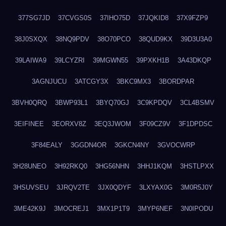
377SG7JD
37CVGS0S
37IHO75D
37JQKID8
37X9FZP9
38J0SXQX
38NQ9PDV
38O70PCO
38QUD9KX
39D3U3A0
39LAIWA9
39LCYZRI
39MGWN55
39PXKH1B
3A43DKQP
3AGNJUCU
3ATCGY3X
3BKC9MX3
3BORDPAR
3BVH0QRQ
3BWP93L1
3BYQ70GJ
3C9KPDQV
3CL4BSMV
3EIFINEE
3EORXV8Z
3EQ3JWOM
3F09CZ9V
3F1DPDSC
3F84EALY
3GGDN4OR
3GKCN4NY
3GVOCWRP
3H28UNEO
3H92RKQ0
3HG56NHN
3HHJ1KQM
3HSTLPXX
3HSUVSEU
3JRQV2TE
3JX0QDYF
3LXYAX0G
3M0R5J0Y
3ME42K9J
3MOCREJ1
3MX1P1T9
3MYP6NEF
3N0IPODU