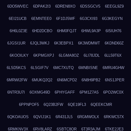
6DO5WVEC
6DPAK2I3
6DREN8XO
6DSSGCV5
6EEGL9Z9
6EI21UCB
6EMNTEE0
6F1DJ5WF
6G3CXI93
6G3KEGYN
6H6L0Z3E
6HD2DCBO
6HM0FQJT
6HWL9A3P
6I5IUH76
6JGSI1UR
6JQL3WKJ
6K3EBPX1
6K3WDMWT
6KDND60Z
6KOOILKY
6KPMGXPJ
6LGMA8OZ
6LI78JDL
6LL59T6X
6LSD5KCS
6LSGIF7V
6MC7XUTQ
6MNBISNE
6MRU4GHW
6MRWI2FW
6MUKQ2Q2
6N6MCPD2
6N8H9PB2
6NS1JPER
6NTR3U7I
6OXMG49D
6PHYGAFF
6PM1Z7A5
6PO2WC0X
6PPNPOF5
6Q23B2FW
6QE19FL3
6QEEKCMR
6QKOAUOS
6QVIJ1K1
6R431JL5
6RGMWOLX
6RKWC57X
6RMKNV3X
6RV8LARZ
6SBTC8OR
6T3R3AJM
6TKE2JE3