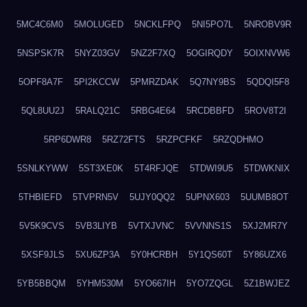
5MC4C6M0
5MOLUGED
5NCKLFPQ
5NI5PO7L
5NROBV9R
5NSPSK7R
5NYZ03GV
5NZ2F7XQ
5OGIRQDY
5OIXNVW6
5OPF8A7F
5PI2KCCW
5PMRZDAK
5Q7NY9BS
5QDQI5F8
5QL8UU2J
5RALQ21C
5RBG4E64
5RCDBBFD
5ROV8T2I
5RP6DWR8
5RZ72FTS
5RZPCFKF
5RZQDHMO
5SNLKYWW
5ST3XE0K
5T4RFJQE
5TDWI9U5
5TDWKNIX
5THBIEFD
5TVPRN5V
5UJY0QQ2
5UPNX603
5UUMB8OT
5V5K9CVS
5VB3LIYB
5VTXJVNC
5VVNNS1S
5XJ2MR7Y
5XSF9JLS
5XU6ZP3A
5Y0HCRBH
5Y1QS60T
5Y86UZX6
5YB5BBQM
5YHM530M
5YO667IH
5YO7ZQGL
5Z1BWJEZ