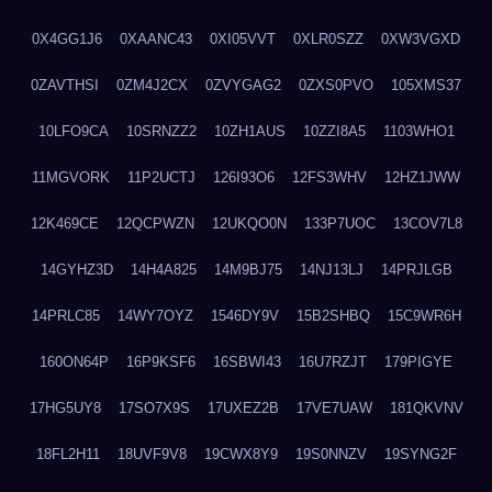
0X4GG1J6
0XAANC43
0XI05VVT
0XLR0SZZ
0XW3VGXD
0ZAVTHSI
0ZM4J2CX
0ZVYGAG2
0ZXS0PVO
105XMS37
10LFO9CA
10SRNZZ2
10ZH1AUS
10ZZI8A5
1103WHO1
11MGVORK
11P2UCTJ
126I93O6
12FS3WHV
12HZ1JWW
12K469CE
12QCPWZN
12UKQO0N
133P7UOC
13COV7L8
14GYHZ3D
14H4A825
14M9BJ75
14NJ13LJ
14PRJLGB
14PRLC85
14WY7OYZ
1546DY9V
15B2SHBQ
15C9WR6H
160ON64P
16P9KSF6
16SBWI43
16U7RZJT
179PIGYE
17HG5UY8
17SO7X9S
17UXEZ2B
17VE7UAW
181QKVNV
18FL2H11
18UVF9V8
19CWX8Y9
19S0NNZV
19SYNG2F