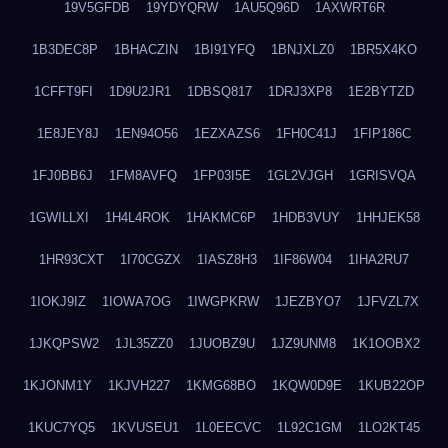
19V5GFDB
19YDYQRW
1AU5Q96D
1AXWRT6R
1B3DEC8P
1BHACZIN
1BI91YFQ
1BNJXLZ0
1BR5X4KO
1CFFT9FI
1D9U2JR1
1DBSQ817
1DRJ3XP8
1E2BYTZD
1E8JEY8J
1EN94O56
1EZXAZS6
1FH0C41J
1FIP186C
1FJ0BB6J
1FM8AVFQ
1FP03I5E
1GL2VJGH
1GRISVQA
1GWILLXI
1H4L4ROK
1HAKMC6P
1HDB3VUY
1HHJEK58
1HR93CXT
1I70CGZX
1IASZ8H3
1IF86W04
1IHA2RU7
1IOKJ9IZ
1IOWA7OG
1IWGPKRW
1JEZBYO7
1JFVZL7X
1JKQPSW2
1JL35ZZ0
1JUOBZ9U
1JZ9UNM8
1K1OOBX2
1KJONM1Y
1KJVH227
1KMG68BO
1KQW0D9E
1KUB22OP
1KUC7YQ5
1KVUSEU1
1L0EECVC
1L92C1GM
1LO2KT45