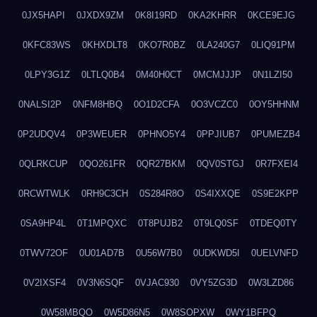
0JX5HAPI
0JXDX9ZM
0K8I19RD
0KA2KHRR
0KCE9EJG
0KFC83WS
0KHXDLT8
0KO7R0BZ
0LA240G7
0LIQ91PM
0LPY3G1Z
0LTLQ0B4
0M40H0CT
0MCMJJJP
0N1LZI50
0NALSI2P
0NFM8HBQ
0O1D2CFA
0O3VCZC0
0OY5HHNM
0P2UDQV4
0P3WEUER
0PHNO5Y4
0PPJIUB7
0PUMEZB4
0QLRKCUP
0QO261FR
0QR27BKM
0QV0STGJ
0R7FXEI4
0RCWTWLK
0RH9C3CH
0S284R8O
0S4IXXQE
0S9E2KPP
0SA9HP4L
0T1MPQXC
0T8PUJB2
0T9LQ0SF
0TDEQ0TY
0TWV72OF
0U01AD7B
0U56W7B0
0UDKWD5I
0UELVNFD
0V2IXSF4
0V3N6SQF
0VJAC930
0VY5ZG3D
0W3LZD86
0W58MBQO
0W5D86N5
0W8SOPXW
0WY1BFPQ