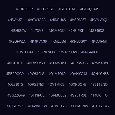
4GJRPJFP
4GLC8SBG
4GOTUJAD
4GTUQOMS
4H5VY3Z1
4HCW1AJA
4HINPU4S
4HSR603T
4HVMV9QI
4I5H850W
4IL73M3I
4JGM8GIJ
4JH8IPKK
4JS349D2
4K2GFW1N
4K4KVN36
4KML855I
4KNS3G0Y
4KQJIFMI
4KWTO3AT
4LXNH9M8
4M8RR8DW
4NNSAVOG
4NOFJHTI
4NRBYMY1
4O9WC0SL
4ORR508B
4P5VX889
4PE2DGG9
4PW810LS
4Q1M7Q60
4QAHYG43
4QHYCH8B
4QL610TS
4QRSJ753
4QVTMIC5
4QXRDQN7
4S31TENQ
4SGZZGF9
4SHI3FUE
4SRMCB32
4SYJTR01
4T4UXTTO
4T8GUZVK
4TAWVEKW
4TBBI1Y5
4TJ1ASNW
4TPTYC45