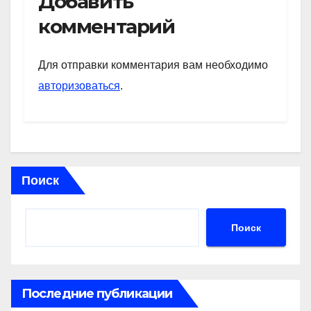
Добавить
s
gr
o
а
комментарий
A
a
kl
в
p
m
a
и
Для отправки комментария вам необходимо
p
ss
ть
авторизоваться
.
ni
ki
Поиск
Поиск
Последние публикации