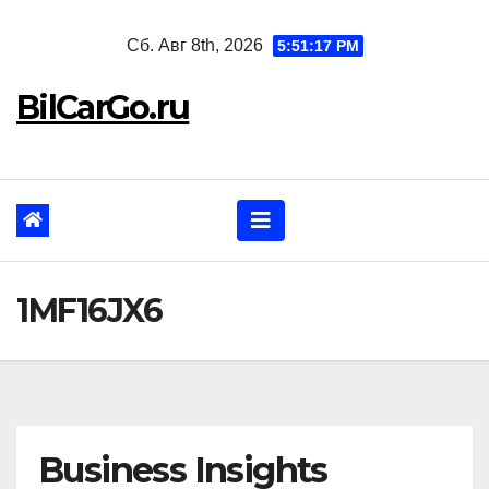
Перейти
Сб. Авг 8th, 2026
5:51:18 PM
к
содержанию
BilCarGo.ru
1MF16JX6
Business Insights