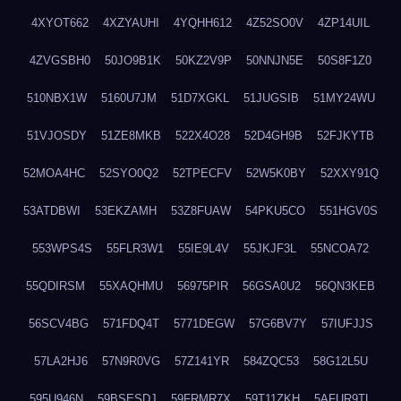
4XYOT662
4XZYAUHI
4YQHH612
4Z52SO0V
4ZP14UIL
4ZVGSBH0
50JO9B1K
50KZ2V9P
50NNJN5E
50S8F1Z0
510NBX1W
5160U7JM
51D7XGKL
51JUGSIB
51MY24WU
51VJOSDY
51ZE8MKB
522X4O28
52D4GH9B
52FJKYTB
52MOA4HC
52SYO0Q2
52TPECFV
52W5K0BY
52XXY91Q
53ATDBWI
53EKZAMH
53Z8FUAW
54PKU5CO
551HGV0S
553WPS4S
55FLR3W1
55IE9L4V
55JKJF3L
55NCOA72
55QDIRSM
55XAQHMU
56975PIR
56GSA0U2
56QN3KEB
56SCV4BG
571FDQ4T
5771DEGW
57G6BV7Y
57IUFJJS
57LA2HJ6
57N9R0VG
57Z141YR
584ZQC53
58G12L5U
595U946N
59BSESDJ
59FRMR7X
59T11ZKH
5AFUR9TL