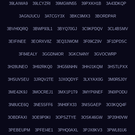
39LAIWA9
39LCYZRI
39MGWN55
39PXKH1B
3A43DKQP
3AGNJUCU
3ATCGY3X
3BKC9MX3
3BORDPAR
3BVH0QRQ
3BWP93L1
3BYQ70GJ
3C9KPDQV
3CL4BSMV
3EIFINEE
3EORXV8Z
3EQ3JWOM
3F09CZ9V
3F1DPDSC
3F84EALY
3GGDN4OR
3GKCN4NY
3GVOCWRP
3H28UNEO
3H92RKQ0
3HG56NHN
3HHJ1KQM
3HSTLPXX
3HSUVSEU
3JRQV2TE
3JX0QDYF
3LXYAX0G
3M0R5J0Y
3ME42K9J
3MOCREJ1
3MX1P1T9
3MYP6NEF
3N0IPODU
3N8UCE6Q
3NE5SFF6
3NH0FX33
3NISGAEP
3O3KQQ4F
3OBDFAXI
3OE9P0KI
3OPSZTYE
3OSK46GW
3P20H0VW
3PEBEUPM
3PFEI4E1
3PHQ0AXL
3PJX8KV3
3PWL81U6