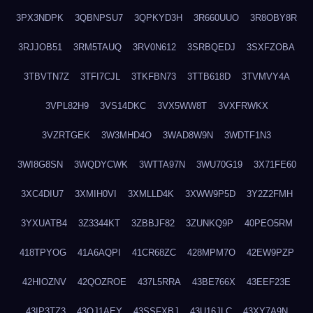
3PX3NDPK
3QBNPSU7
3QPKYD3H
3R660UUO
3R8OBY8R
3RJJOB51
3RM5TAUQ
3RV0N612
3SRBQEDJ
3SXFZOBA
3TBVTN7Z
3TFI7CJL
3TKFBN73
3TTB618D
3TVMVY4A
3VPL82H9
3VS14DKC
3VX5WW8T
3VXFRWKX
3VZRTGEK
3W3MHD4O
3WAD8W9N
3WDTF1N3
3WI8G8SN
3WQDYCWK
3WTTA97N
3WU70G19
3X71FE60
3XC4DIU7
3XMIH0VI
3XMLLD4K
3XWW9P5D
3Y2Z2FMH
3YXUATB4
3Z3344KT
3ZBBJF82
3ZUNKQ9P
40PEO5RM
418TPYOG
41A6AQPI
41CR68ZC
428MPM7O
42EW9PZP
42HIOZNV
42QOZROE
437L5RRA
43BE766X
43EEF23E
43IP3TZ3
43OJ1AEY
43SSFXBJ
43U16JLC
43XY7A9N