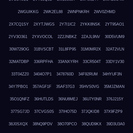
2WGUIKKG
2WK2EL88
2WNPNKRH
2WV0ZHMD
2X7CQ1SY
2XYTJWGS
2Y7I1IC2
2YKK8NSK
2YT95AO1
2YV3O361
2YXVOCOL
2Z2JNBKZ
2ZAJL9NV
30D5VUM9
30W729OG
31BVSCBT
31L8FP95
31M0MR2X
32AT2VLN
32MATDBP
336RPFHA
33ANXYRH
33CR504T
33DY1V30
33T04ZZ0
3404O7P1
3478760D
34F92RUM
34HYUF3N
34Y7PBO1
357AGF1F
35AF37G3
35HVS0VG
35MJZMAN
35O1QNFZ
36HUTLDS
36NU8MEJ
36U7Y0NR
376J215Y
377SG7JD
37CVGS0S
37IHO75D
37JQKID8
37X9FZP9
38J0SXQX
38NQ9PDV
38O70PCO
38QUD9KX
39D3U3A0