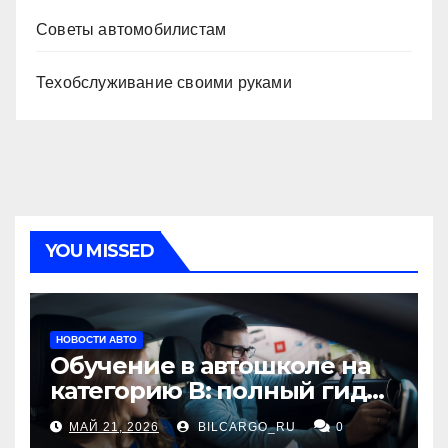
Советы автомобилистам
Техобслуживание своими руками
YOU MISSED
НОВОСТИ АВТО
Обучение в автошколе на
категорию В: полный гид
для будущих водителей
МАЙ 21, 2026
BILCARGO_RU
0