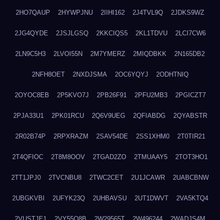
2HO7QAUP
2HYWPJNU
2IIHI162
2J4TVL9Q
2JDKS9WZ
2JG4QYDE
2JSJLGSQ
2KKCIQS5
2KL1TDVU
2LCI7CW6
2LN9C5H3
2LVOI55N
2M7YMERZ
2MIQDBKK
2N165DB2
2NFH8OET
2NXDJSMA
2OC6YQYJ
2ODHTNIQ
2OYOC8EB
2P5KVO7J
2PB26F91
2PFU2MB3
2PGICZT7
2PJA33U1
2PK01RCU
2Q6V9UEG
2QFIABDG
2QYABSTR
2R02B74P
2RPXRAZM
2SAV54DE
2SS1XHM0
2T0TIR21
2T4QFIOC
2T8M8OOV
2TGAD2ZO
2TMUAAY5
2TOT3HO1
2TT1JPJ0
2TVCNBU8
2TWC2CET
2U1JCAWR
2UABCBNW
2UBGKVBI
2UFYK23Q
2UHBAVSU
2UT1DWVT
2VA5KTQ4
2VUSTJE1
2VY55Q8B
2W29565T
2W496244
2WADJS4M