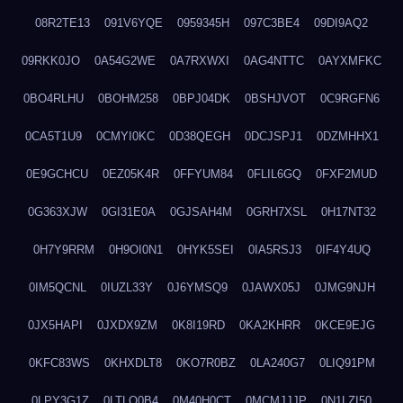
08R2TE13
091V6YQE
0959345H
097C3BE4
09DI9AQ2
09RKK0JO
0A54G2WE
0A7RXWXI
0AG4NTTC
0AYXMFKC
0BO4RLHU
0BOHM258
0BPJ04DK
0BSHJVOT
0C9RGFN6
0CA5T1U9
0CMYI0KC
0D38QEGH
0DCJSPJ1
0DZMHHX1
0E9GCHCU
0EZ05K4R
0FFYUM84
0FLIL6GQ
0FXF2MUD
0G363XJW
0GI31E0A
0GJSAH4M
0GRH7XSL
0H17NT32
0H7Y9RRM
0H9OI0N1
0HYK5SEI
0IA5RSJ3
0IF4Y4UQ
0IM5QCNL
0IUZL33Y
0J6YMSQ9
0JAWX05J
0JMG9NJH
0JX5HAPI
0JXDX9ZM
0K8I19RD
0KA2KHRR
0KCE9EJG
0KFC83WS
0KHXDLT8
0KO7R0BZ
0LA240G7
0LIQ91PM
0LPY3G1Z
0LTLQ0B4
0M40H0CT
0MCMJJJP
0N1LZI50