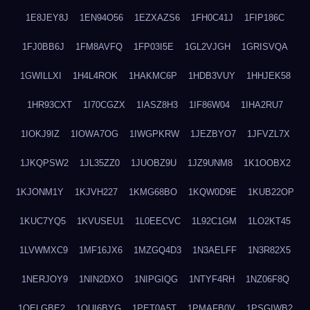
1E8JEY8J
1EN94O56
1EZXAZS6
1FH0C41J
1FIP186C
1FJ0BB6J
1FM8AVFQ
1FP03I5E
1GL2VJGH
1GRISVQA
1GWILLXI
1H4L4ROK
1HAKMC6P
1HDB3VUY
1HHJEK58
1HR93CXT
1I70CGZX
1IASZ8H3
1IF86W04
1IHA2RU7
1IOKJ9IZ
1IOWA7OG
1IWGPKRW
1JEZBYO7
1JFVZL7X
1JKQPSW2
1JL35ZZ0
1JUOBZ9U
1JZ9UNM8
1K1OOBX2
1KJONM1Y
1KJVH227
1KMG68BO
1KQW0D9E
1KUB22OP
1KUC7YQ5
1KVUSEU1
1L0EECVC
1L92C1GM
1LO2KT45
1LVWMXC9
1MF16JX6
1MZGQ4D3
1N3AELFF
1N3R82X5
1NERJOY9
1NIN2DXO
1NIPGIQG
1NTYF4RH
1NZ06F8Q
1OELGBE2
1OUI6BYG
1PET0A5T
1PMAFB0V
1PSGIWB2