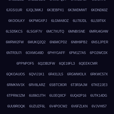
6JGSI1UR
6JQL3WKJ
6K3EBPX1
6K3WDMWT
6KDND60Z
6KOOILKY
6KPMGXPJ
6LGMA8OZ
6LI78JDL
6LL59T6X
6LSD5KCS
6LSGIF7V
6MC7XUTQ
6MNBISNE
6MRU4GHW
6MRWI2FW
6MUKQ2Q2
6N6MCPD2
6N8H9PB2
6NS1JPER
6NTR3U7I
6OXMG49D
6PHYGAFF
6PM1Z7A5
6PO2WC0X
6PPNPOF5
6Q23B2FW
6QE19FL3
6QEEKCMR
6QKOAUOS
6QVIJ1K1
6R431JL5
6RGMWOLX
6RKWC57X
6RMKNV3X
6RV8LARZ
6SBTC8OR
6T3R3AJM
6TKE2JE3
6TPRWJZM
6U06OJTH
6UJEQ0CF
6UQ42P16
6UTK14DG
6UU9ROQK
6UZUZF6L
6V4POCW2
6V6FZLKN
6VJVHI57