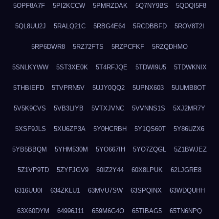
5OPF8A7F
5PI2KCCW
5PMRZDAK
5Q7NY9BS
5QDQI5F8
5QL8UU2J
5RALQ21C
5RBG4E64
5RCDBBFD
5ROV8T2I
5RP6DWR8
5RZ72FTS
5RZPCFKF
5RZQDHMO
5SNLKYWW
5ST3XE0K
5T4RFJQE
5TDWI9U5
5TDWKNIX
5THBIEFD
5TVPRN5V
5UJY0QQ2
5UPNX603
5UUMB8OT
5V5K9CVS
5VB3LIYB
5VTXJVNC
5VVNNS1S
5XJ2MR7Y
5XSF9JLS
5XU6ZP3A
5Y0HCRBH
5Y1QS60T
5Y86UZX6
5YB5BBQM
5YHM530M
5YO667IH
5YO7ZQGL
5Z1BWJEZ
5Z1VP9TD
5ZYFJGV9
60IZ2Y44
60X8LPUK
62LJGRE8
6316UU0I
634ZKLU1
63MVU7SW
63SPQINX
63WDQUHH
63X60DYM
64996J11
659M6G4O
65TIBAG5
65TN6NPQ