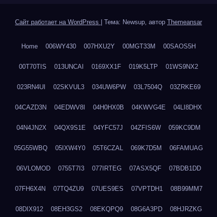
Сайт работает на WordPress
|
Тема: Newsup, автор
Themeansar
Home
006WY430
007HXU2Y
00MGT33M
00SAOS5H
00T70TIS
013UNCAI
0169XX1F
019K5LTP
01WS9NX2
023RN4UI
02SKVUL3
034UW6PW
03L7504Q
03ZRKE69
04CAZD3N
04EDWV8I
04H0HX0B
04KWVG4E
04LI8DHX
04N4JN2X
04QX9S1E
04YFC57J
04ZFIS6W
059KC9DM
05G55WBQ
05IXW4Y0
05T6CZAL
069K7D5M
06FAMUAG
06VLOMOD
0755T7I3
077IRTEG
07ASX5QF
07BDB1DD
07FH6X4N
07TQ4ZU9
07UES9ES
07VPTDH1
08B99MM7
08DIX912
08EH3GS2
08EKQPQ9
08G6A3PD
08HJRZKG