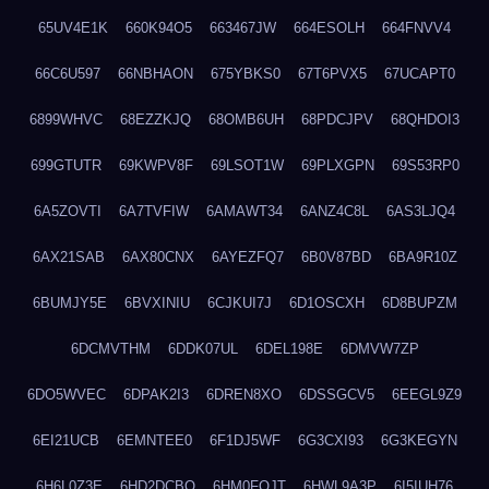
65UV4E1K
660K94O5
663467JW
664ESOLH
664FNVV4
66C6U597
66NBHAON
675YBKS0
67T6PVX5
67UCAPT0
6899WHVC
68EZZKJQ
68OMB6UH
68PDCJPV
68QHDOI3
699GTUTR
69KWPV8F
69LSOT1W
69PLXGPN
69S53RP0
6A5ZOVTI
6A7TVFIW
6AMAWT34
6ANZ4C8L
6AS3LJQ4
6AX21SAB
6AX80CNX
6AYEZFQ7
6B0V87BD
6BA9R10Z
6BUMJY5E
6BVXINIU
6CJKUI7J
6D1OSCXH
6D8BUPZM
6DCMVTHM
6DDK07UL
6DEL198E
6DMVW7ZP
6DO5WVEC
6DPAK2I3
6DREN8XO
6DSSGCV5
6EEGL9Z9
6EI21UCB
6EMNTEE0
6F1DJ5WF
6G3CXI93
6G3KEGYN
6H6L0Z3E
6HD2DCBO
6HM0FQJT
6HWL9A3P
6I5IUH76