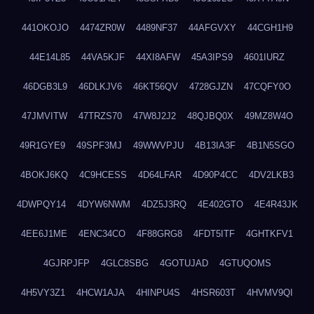
441OKOJO
4474ZR0W
4489NF37
44AFGVXY
44CGH1H9
44E14L85
44VA5KJF
44XI8AFW
45A3IPS9
4601IURZ
46DGB3L9
46DLKJV6
46KT56QV
4728GJZN
47CQFY0O
47JMVITW
47TRZS70
47W8J2J2
48QJBQ0X
49MZ8W4O
49R1GYE9
49SPF3MJ
49WWVPJU
4B13IA3F
4B1N5SGO
4BOKJ6KQ
4C9HCESS
4D64LFAR
4D90P4CC
4DV2LKB3
4DWPQY14
4DYW6NWM
4DZ5J3RQ
4E402GTO
4E4R43JK
4EE6J1ME
4ENC34CO
4F88GRG8
4FDT5ITF
4GHTKFV1
4GJRPJFP
4GLC8SBG
4GOTUJAD
4GTUQOMS
4H5VY3Z1
4HCW1AJA
4HINPU4S
4HSR603T
4HVMV9QI