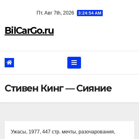
Перейти
Пт. Авг 7th, 2026
3:24:55 AM
к
содержанию
BilCarGo.ru
Стивен Кинг — Сияние
Ужасы, 1977, 447 стр. мечты, разочарования,