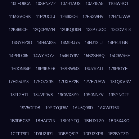
10LFO9CA
10SRNZZ2
10ZH1AUS
10ZZI8A5
1103WHO1
11MGVORK
11P2UCTJ
126I93O6
12FS3WHV
12HZ1JWW
12K469CE
12QCPWZN
12UKQO0N
133P7UOC
13COV7L8
14GYHZ3D
14H4A825
14M9BJ75
14NJ13LJ
14PRJLGB
14PRLC85
14WY7OYZ
1546DY9V
15B2SHBQ
15C9WR6H
160ON64P
16P9KSF6
16SBWI43
16U7RZJT
179PIGYE
17HG5UY8
17SO7X9S
17UXEZ2B
17VE7UAW
181QKVNV
18FL2H11
18UVF9V8
19CWX8Y9
19S0NNZV
19SYNG2F
19V5GFDB
19YDYQRW
1AU5Q96D
1AXWRT6R
1B3DEC8P
1BHACZIN
1BI91YFQ
1BNJXLZ0
1BR5X4KO
1CFFT9FI
1D9U2JR1
1DBSQ817
1DRJ3XP8
1E2BYTZD