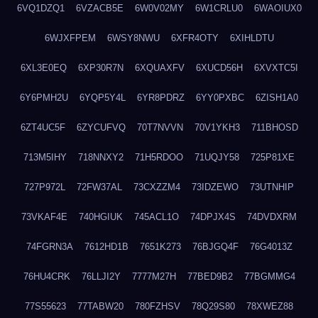
6VQ1DZQ1
6VZACB5E
6W0V02MY
6W1CRLU0
6WAOIUX0
6WJXFPEM
6WSY8NWU
6XFR4OTY
6XIHLDTU
6XL3E0EQ
6XP30R7N
6XQUAXFV
6XUCD56H
6XVXTC5I
6Y6PMH2U
6YQP5Y4L
6YR8PDRZ
6YY0PXBC
6ZISH1A0
6ZT4UC5F
6ZYCUFVQ
70T7NVVN
70V1YKH3
711BHOSD
713M5IHY
718NNXY2
71H5RDOO
71UQJY58
725P81XE
727P972L
72FW37AL
73CXZZM4
73IDZEWO
73UTNHIP
73VKAF4E
740HGIUK
745ACL1O
74DPJX4S
74DVDXRM
74FGRN3A
7612HD1B
7651K273
76BJGQ4F
76G4013Z
76HU4CRK
76LLJI2Y
7777M27H
77BED9B2
77BGMMG4
77S55623
77TABW20
780FZHSV
78Q29S80
78XWEZ88