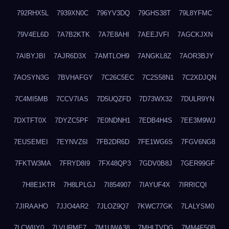
792RHX5L
7939XN0C
796YV3DQ
79GHS38T
79L8YFMC
79V4EL6D
7A7B2KTK
7A7E8AHI
7AEEJVFI
7AGCKJXN
7AIBYJBI
7AJR6D3X
7AMTLOH9
7ANGKL8Z
7AOR3BJY
7AOSYN3G
7BVHAFGY
7C26C5EC
7C2S58N1
7C2XDJQN
7C4MI5MB
7CCV7IAS
7D5UQZFD
7D73WX32
7DULR9YN
7DXTFT0X
7DYZC5PF
7E0NDNH1
7EDB4H4S
7EE3M9WJ
7EUSEMEI
7EYNVZ6I
7FB2DR6D
7FE1WG6S
7FGV6NG8
7FKTW3MA
7FRYD8I9
7FX48QP3
7GDV0B8J
7GER99GF
7H8E1KTR
7H8LPLGJ
7I854907
7IAYUF4X
7IRRICQI
7JIRAAHO
7JJO4AR2
7JLOZ9Q7
7KWC77GK
7LALYSM0
7LCWIIY0
7LVURME7
7M1UWA38
7MHLTVDG
7MM4F50B