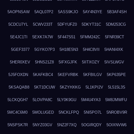
5AOPNSAW
5AQL07P2
5ASS9KJO
5AY4N3YE
5B3AF4SH
5CDCU7YL
5CWV233T
5DFYUFZ0
5DKYT31C
5DM253CG
5E4JC1TI
5EXK7A7W
5F447S51
5FMM242C
5FNR39CT
5GEF3377
5GYKO7P3
5H18E5N3
5H4C8VII
5HANI4XK
5HER0XEV
5HNS21Z8
5IFXGJFK
5IITXOZY
5IVSLWGV
5J5FOXDN
5KAFKBC4
5KEFVRBK
5KFBILGV
5KP635PE
5KSAQAB8
5KT1DCUW
5KZYHXKG
5L1KPI2V
5L515L3S
5LCKQGH7
5LOVPA8C
5LY0K9GU
5M4U4YA3
5M8JMWFU
5MC4C6M0
5MOLUGED
5NCKLFPQ
5NI5PO7L
5NROBV9R
5NSPSK7R
5NYZ03GV
5NZ2F7XQ
5OGIRQDY
5OIXNVW6