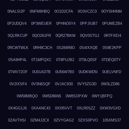
0NALSI2P
0NFM8HBQ
0O1D2CFA
0O3VCZC0
0OY5HHNM
0P2UDQV4
0P3WEUER
0PHNO5Y4
0PPJIUB7
0PUMEZB4
0QLRKCUP
0QO261FR
0QR27BKM
0QV0STGJ
0R7FXEI4
0RCWTWLK
0RH9C3CH
0S284R8O
0S4IXXQE
0S9E2KPP
0SA9HP4L
0T1MPQXC
0T8PUJB2
0T9LQ0SF
0TDEQ0TY
0TWV72OF
0U01AD7B
0U56W7B0
0UDKWD5I
0UELVNFD
0V2IXSF4
0V3N6SQF
0VJAC930
0VY5ZG3D
0W3LZD86
0W58MBQO
0W5D86N5
0W8SOPXW
0WY1BFPQ
0X4GG1J6
0XAANC43
0XI05VVT
0XLR0SZZ
0XW3VGXD
0ZAVTHSI
0ZM4J2CX
0ZVYGAG2
0ZXS0PVO
105XMS37