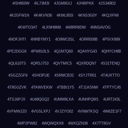
4I5H850W
4IL73M3I
4JGM8GIJ
4JH8IPKK
4JS349D2
4K2GFW1N
4K4KVN36
4KML855I
4KNS3G0Y
4KQJIFMI
4KWTO3AT
4LXNH9M8
4M8RR8DW
4NNSAVOG
4NOFJHTI
4NRBYMY1
4O9WC0SL
4ORR508B
4P5VX889
4PE2DGG9
4PW810LS
4Q1M7Q60
4QAHYG43
4QHYCH8B
4QL610TS
4QRSJ753
4QVTMIC5
4QXRDQN7
4S31TENQ
4SGZZGF9
4SHI3FUE
4SRMCB32
4SYJTR01
4T4UXTTO
4T8GUZVK
4TAWVEKW
4TBBI1Y5
4TJ1ASNW
4TPTYC45
4TSJ6PJX
4U48QGQ2
4UMM8LXA
4UNHPQM1
4URT243L
4VFMWJZ0
4VGSLXPJ
4VJZYO02
4VNW7KSQ
4W6ZE1F7
4WP2PW82
4WQWQXX8
4WXQZN38
4X7TT8GV