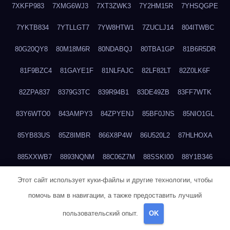
7XKFP983
7XMG6WJ3
7XT3ZWK3
7Y2HM15R
7YHSQGPE
7YKTB834
7YTLLGT7
7YW8HTW1
7ZUCLJ14
804ITWBC
80G20QY8
80M18M6R
80NDABQJ
80TBA1GP
81B6R5DR
81F9BZC4
81GAYE1F
81NLFAJC
82LF82LT
82Z0LK6F
82ZPA837
8379G3TC
839R94B1
83DE49ZB
83FF7WTK
83Y6WTO0
843AMPY3
84ZPYENJ
85BF0JNS
85NIO1GL
85YB83US
85Z8IMBR
866X8P4W
86U520L2
87HLHOXA
885XXWB7
8893NQNM
88C06Z7M
88SSKI00
88Y1B346
88ZYQON6
88ZZ29JA
895NL72T
89WVKQCH
8A6B5EEP
Этот сайт использует куки-файлы и другие технологии, чтобы
помочь вам в навигации, а также предоставить лучший
8BBJWQMN
8BJPIIGO
8BSWANL0
8BVB056I
8BZT9YKF
пользовательский опыт.
OK
8BZZZWSD
8C2C6QL5
8C6H1X9Q
8CEG9O6P
8CFDQ2M4