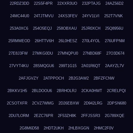
22RDZ3DD
22S5F4PR
22XXR3UO
232PTAJG
24AZ56D2
24MC44U0
24TJTMVU
24XS3FEV
24YV1LVI
252T7VNK
253A0XC6
254O5EQJ
258OBXAU
25JR0XCH
25Q8956U
25RMMEOD
26HTTV6H
26L0HESZ
270L4YOL
276UFPNM
27E8J3FW
27MKG0DU
27MNQPU0
27NBD68F
27O3D674
27VYT4KU
28SMQGU6
299T1G15
2A01R6QT
2AAYZL7V
2AFJGVZY
2ATPPOCH
2B2G3AW2
2BFZFCNW
2BKKV1H5
2BLDOOU6
2BRHOLRJ
2CKA0HWT
2CRELPQI
2CSOTXFR
2CVZ7WMG
2D26EBXW
2D942LRG
2DPSN680
2DU7LORM
2EZC76PR
2F53ZH8K
2FFJSSR3
2G789XQE
2G8M6D58
2HDT2UKH
2HLBXGGN
2HMC2F0V