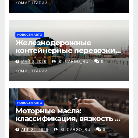
КОММЕНТАРИИ
НОВОСТИ АВТО
Железнодорожные
контейнерные перевозки
из Китая в Россию:
МАЙ 6, 2026
BILCARGO_RU
0
маршруты, сроки и
требования
КОММЕНТАРИИ
НОВОСТИ АВТО
Моторные масла:
классификация, вязкость и
рекомендации по выбору
АПР 22, 2026
BILCARGO_RU
0
для различных типов