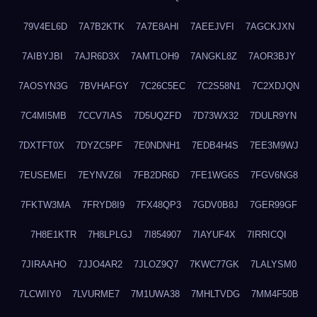
79V4EL6D
7A7B2KTK
7A7E8AHI
7AEEJVFI
7AGCKJXN
7AIBYJBI
7AJR6D3X
7AMTLOH9
7ANGKL8Z
7AOR3BJY
7AOSYN3G
7BVHAFGY
7C26C5EC
7C2S58N1
7C2XDJQN
7C4MI5MB
7CCV7IAS
7D5UQZFD
7D73WX32
7DULR9YN
7DXTFT0X
7DYZC5PF
7E0NDNH1
7EDB4H4S
7EE3M9WJ
7EUSEMEI
7EYNVZ6I
7FB2DR6D
7FE1WG6S
7FGV6NG8
7FKTW3MA
7FRYD8I9
7FX48QP3
7GDV0B8J
7GER99GF
7H8E1KTR
7H8LPLGJ
7I854907
7IAYUF4X
7IRRICQI
7JIRAAHO
7JJO4AR2
7JLOZ9Q7
7KWC77GK
7LALYSM0
7LCWIIY0
7LVURME7
7M1UWA38
7MHLTVDG
7MM4F50B