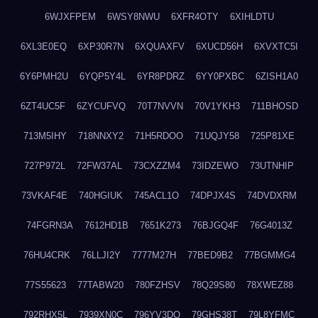
6WJXFPEM
6WSY8NWU
6XFR4OTY
6XIHLDTU
6XL3E0EQ
6XP30R7N
6XQUAXFV
6XUCD56H
6XVXTC5I
6Y6PMH2U
6YQP5Y4L
6YR8PDRZ
6YY0PXBC
6ZISH1A0
6ZT4UC5F
6ZYCUFVQ
70T7NVVN
70V1YKH3
711BHOSD
713M5IHY
718NNXY2
71H5RDOO
71UQJY58
725P81XE
727P972L
72FW37AL
73CXZZM4
73IDZEWO
73UTNHIP
73VKAF4E
740HGIUK
745ACL1O
74DPJX4S
74DVDXRM
74FGRN3A
7612HD1B
7651K273
76BJGQ4F
76G4013Z
76HU4CRK
76LLJI2Y
7777M27H
77BED9B2
77BGMMG4
77S55623
77TABW20
780FZHSV
78Q29S80
78XWEZ88
792RHX5L
7939XN0C
796YV3DQ
79GHS38T
79L8YFMC