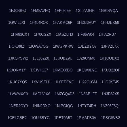
1FJ0BB6J
1FM8AVFQ
1FP03I5E
1GL2VJGH
1GRISVQA
1GWILLXI
1H4L4ROK
1HAKMC6P
1HDB3VUY
1HHJEK58
1HR93CXT
1I70CGZX
1IASZ8H3
1IF86W04
1IHA2RU7
1IOKJ9IZ
1IOWA7OG
1IWGPKRW
1JEZBYO7
1JFVZL7X
1JKQPSW2
1JL35ZZ0
1JUOBZ9U
1JZ9UNM8
1K1OOBX2
1KJONM1Y
1KJVH227
1KMG68BO
1KQW0D9E
1KUB22OP
1KUC7YQ5
1KVUSEU1
1L0EECVC
1L92C1GM
1LO2KT45
1LVWMXC9
1MF16JX6
1MZGQ4D3
1N3AELFF
1N3R82X5
1NERJOY9
1NIN2DXO
1NIPGIQG
1NTYF4RH
1NZ06F8Q
1OELGBE2
1OUI6BYG
1PET0A5T
1PMAFB0V
1PSGIWB2