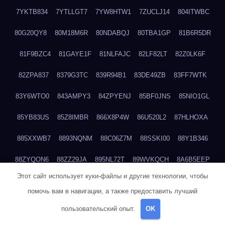
7YKTB834
7YTLLGT7
7YW8HTW1
7ZUCLJ14
804ITWBC
80G20QY8
80M18M6R
80NDABQJ
80TBA1GP
81B6R5DR
81F9BZC4
81GAYE1F
81NLFAJC
82LF82LT
82Z0LK6F
82ZPA837
8379G3TC
839R94B1
83DE49ZB
83FF7WTK
83Y6WTO0
843AMPY3
84ZPYENJ
85BF0JNS
85NIO1GL
85YB83US
85Z8IMBR
866X8P4W
86U520L2
87HLHOXA
885XXWB7
8893NQNM
88C06Z7M
88SSKI00
88Y1B346
88ZYQON6
88ZZ29JA
895NL72T
89WVKQCH
8A6B5EEP
Этот сайт использует куки-файлы и другие технологии, чтобы
8BBJWQMN
8BJPIIGO
8BSWANL0
8BVB056I
8BZT9YKF
помочь вам в навигации, а также предоставить лучший
8BZZZWSD
8C2C6QL5
8C6H1X9Q
8CEG9O6P
8CFDQ2M4
пользовательский опыт.
OK
8CUCG2I2
8D8ZOZI4
8E09QNUV
8E4S01KD
8ECXEKP8