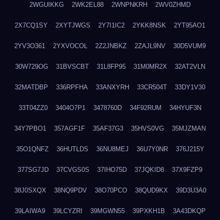
2WGUIKKG
2WK2EL88
2WNPNKRH
2WV0ZHMD
2X7CQ1SY
2XYTJWGS
2Y7I1IC2
2YKK8NSK
2YT95AO1
2YV3O361
2YXVOCOL
2Z2JNBKZ
2ZAJL9NV
30D5VUM9
30W729OG
31BVSCBT
31L8FP95
31M0MR2X
32AT2VLN
32MATDBP
336RPFHA
33ANXYRH
33CR504T
33DY1V30
33T04ZZ0
3404O7P1
3478760D
34F92RUM
34HYUF3N
34Y7PBO1
357AGF1F
35AF37G3
35HVS0VG
35MJZMAN
35O1QNFZ
36HUTLDS
36NU8MEJ
36U7Y0NR
376J215Y
377SG7JD
37CVGS0S
37IHO75D
37JQKID8
37X9FZP9
38J0SXQX
38NQ9PDV
38O70PCO
38QUD9KX
39D3U3A0
39LAIWA9
39LCYZRI
39MGWN55
39PXKH1B
3A43DKQP