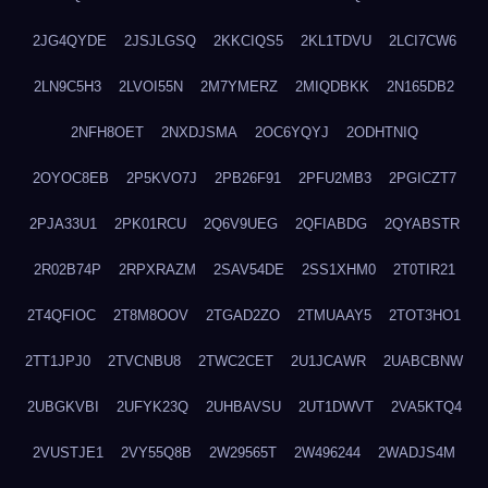
2JG4QYDE
2JSJLGSQ
2KKCIQS5
2KL1TDVU
2LCI7CW6
2LN9C5H3
2LVOI55N
2M7YMERZ
2MIQDBKK
2N165DB2
2NFH8OET
2NXDJSMA
2OC6YQYJ
2ODHTNIQ
2OYOC8EB
2P5KVO7J
2PB26F91
2PFU2MB3
2PGICZT7
2PJA33U1
2PK01RCU
2Q6V9UEG
2QFIABDG
2QYABSTR
2R02B74P
2RPXRAZM
2SAV54DE
2SS1XHM0
2T0TIR21
2T4QFIOC
2T8M8OOV
2TGAD2ZO
2TMUAAY5
2TOT3HO1
2TT1JPJ0
2TVCNBU8
2TWC2CET
2U1JCAWR
2UABCBNW
2UBGKVBI
2UFYK23Q
2UHBAVSU
2UT1DWVT
2VA5KTQ4
2VUSTJE1
2VY55Q8B
2W29565T
2W496244
2WADJS4M