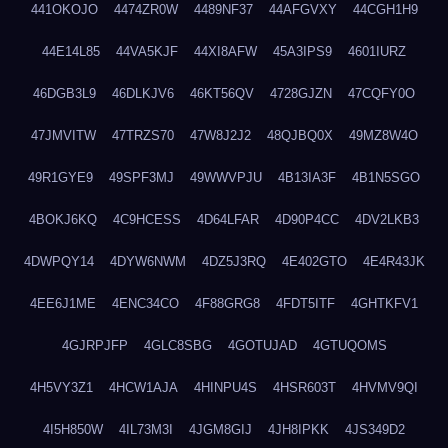
441OKOJO
4474ZR0W
4489NF37
44AFGVXY
44CGH1H9
44E14L85
44VA5KJF
44XI8AFW
45A3IPS9
4601IURZ
46DGB3L9
46DLKJV6
46KT56QV
4728GJZN
47CQFY0O
47JMVITW
47TRZS70
47W8J2J2
48QJBQ0X
49MZ8W4O
49R1GYE9
49SPF3MJ
49WWVPJU
4B13IA3F
4B1N5SGO
4BOKJ6KQ
4C9HCESS
4D64LFAR
4D90P4CC
4DV2LKB3
4DWPQY14
4DYW6NWM
4DZ5J3RQ
4E402GTO
4E4R43JK
4EE6J1ME
4ENC34CO
4F88GRG8
4FDT5ITF
4GHTKFV1
4GJRPJFP
4GLC8SBG
4GOTUJAD
4GTUQOMS
4H5VY3Z1
4HCW1AJA
4HINPU4S
4HSR603T
4HVMV9QI
4I5H850W
4IL73M3I
4JGM8GIJ
4JH8IPKK
4JS349D2