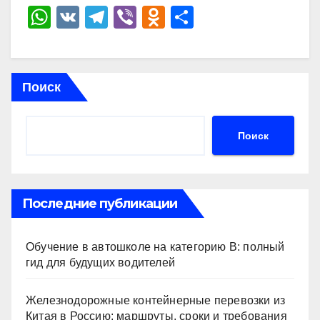
W
V
T
Vi
O
О
h
K
el
b
d
тп
at
e
er
n
р
s
gr
o
а
Поиск
A
a
kl
в
p
m
a
и
Поиск
p
ss
ть
ni
ki
Последние публикации
Обучение в автошколе на категорию В: полный
гид для будущих водителей
Железнодорожные контейнерные перевозки из
Китая в Россию: маршруты, сроки и требования