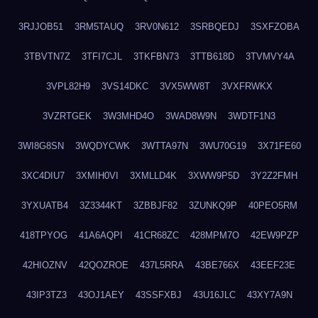
3RJJOB51
3RM5TAUQ
3RV0N612
3SRBQEDJ
3SXFZOBA
3TBVTN7Z
3TFI7CJL
3TKFBN73
3TTB618D
3TVMVY4A
3VPL82H9
3VS14DKC
3VX5WW8T
3VXFRWKX
3VZRTGEK
3W3MHD4O
3WAD8W9N
3WDTF1N3
3WI8G8SN
3WQDYCWK
3WTTA97N
3WU70G19
3X71FE60
3XC4DIU7
3XMIH0VI
3XMLLD4K
3XWW9P5D
3Y2Z2FMH
3YXUATB4
3Z3344KT
3ZBBJF82
3ZUNKQ9P
40PEO5RM
418TPYOG
41A6AQPI
41CR68ZC
428MPM7O
42EW9PZP
42HIOZNV
42QOZROE
437L5RRA
43BE766X
43EEF23E
43IP3TZ3
43OJ1AEY
43SSFXBJ
43U16JLC
43XY7A9N