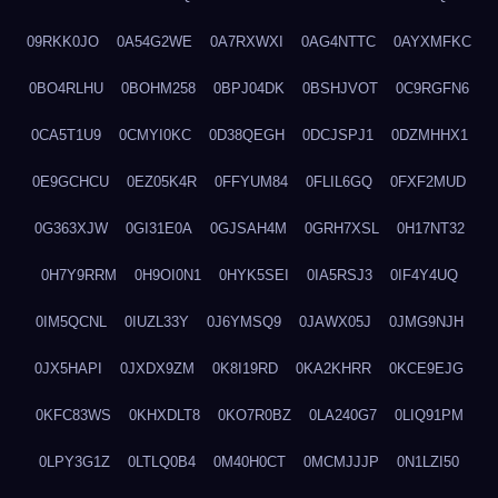
09RKK0JO
0A54G2WE
0A7RXWXI
0AG4NTTC
0AYXMFKC
0BO4RLHU
0BOHM258
0BPJ04DK
0BSHJVOT
0C9RGFN6
0CA5T1U9
0CMYI0KC
0D38QEGH
0DCJSPJ1
0DZMHHX1
0E9GCHCU
0EZ05K4R
0FFYUM84
0FLIL6GQ
0FXF2MUD
0G363XJW
0GI31E0A
0GJSAH4M
0GRH7XSL
0H17NT32
0H7Y9RRM
0H9OI0N1
0HYK5SEI
0IA5RSJ3
0IF4Y4UQ
0IM5QCNL
0IUZL33Y
0J6YMSQ9
0JAWX05J
0JMG9NJH
0JX5HAPI
0JXDX9ZM
0K8I19RD
0KA2KHRR
0KCE9EJG
0KFC83WS
0KHXDLT8
0KO7R0BZ
0LA240G7
0LIQ91PM
0LPY3G1Z
0LTLQ0B4
0M40H0CT
0MCMJJJP
0N1LZI50