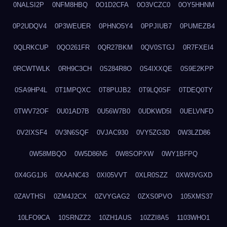
0NALSI2P
0NFM8HBQ
0O1D2CFA
0O3VCZC0
0OY5HHNM
0P2UDQV4
0P3WEUER
0PHNO5Y4
0PPJIUB7
0PUMEZB4
0QLRKCUP
0QO261FR
0QR27BKM
0QV0STGJ
0R7FXEI4
0RCWTWLK
0RH9C3CH
0S284R8O
0S4IXXQE
0S9E2KPP
0SA9HP4L
0T1MPQXC
0T8PUJB2
0T9LQ0SF
0TDEQ0TY
0TWV72OF
0U01AD7B
0U56W7B0
0UDKWD5I
0UELVNFD
0V2IXSF4
0V3N6SQF
0VJAC930
0VY5ZG3D
0W3LZD86
0W58MBQO
0W5D86N5
0W8SOPXW
0WY1BFPQ
0X4GG1J6
0XAANC43
0XI05VVT
0XLR0SZZ
0XW3VGXD
0ZAVTHSI
0ZM4J2CX
0ZVYGAG2
0ZXS0PVO
105XMS37
10LFO9CA
10SRNZZ2
10ZH1AUS
10ZZI8A5
1103WHO1