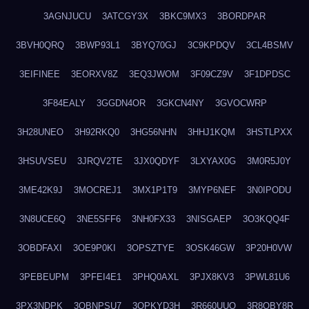
3AGNJUCU
3ATCGY3X
3BKC9MX3
3BORDPAR
3BVH0QRQ
3BWP93L1
3BYQ70GJ
3C9KPDQV
3CL4BSMV
3EIFINEE
3EORXV8Z
3EQ3JWOM
3F09CZ9V
3F1DPDSC
3F84EALY
3GGDN4OR
3GKCN4NY
3GVOCWRP
3H28UNEO
3H92RKQ0
3HG56NHN
3HHJ1KQM
3HSTLPXX
3HSUVSEU
3JRQV2TE
3JX0QDYF
3LXYAX0G
3M0R5J0Y
3ME42K9J
3MOCREJ1
3MX1P1T9
3MYP6NEF
3N0IPODU
3N8UCE6Q
3NE5SFF6
3NH0FX33
3NISGAEP
3O3KQQ4F
3OBDFAXI
3OE9P0KI
3OPSZTYE
3OSK46GW
3P20H0VW
3PEBEUPM
3PFEI4E1
3PHQ0AXL
3PJX8KV3
3PWL81U6
3PX3NDPK
3QBNPSU7
3QPKYD3H
3R660UUO
3R8OBY8R