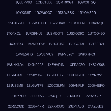
1Q3BPV0D
1QBCT8D3
1QMT9XGT
1QWO8TSQ
1QYKS8IF
1RCW99QZ
1RDUWSSK
1RYOMZPR
1SFXG5XT
1SSBXDLO
1SZ258AV
1T04TFO9
1T3A32QI
1TQ4XCLI
1URGFNU5
1USMDQTI
1USXOD9C
1UTQO46Q
1UXXH5X4
1V2M00OW
1VHOFJ5Z
1VLGOT3L
1VT6PD21
1VV8ZAHG
1W387VUY
1WFVB76Y
1WPX7P03
1WUHK6D4
1X9NP2FS
1XEHVF4N
1XFRA9ZO
1XS2YS68
1XSROT4L
1YS8YJ6Z
1YSKFL0G
1YUCNSFB
1YYN7W1J
1Z1US2M8
1ZLGWTF7
1ZOCGLFM
206VNFLF
20GH4EFO
2110Y7UD
21J9UIA6
2254Q10C
226DDKTL
22R2IX7P
22RDZ3DD
22S5F4PR
22XXR3UO
232PTAJG
24AZ56D2