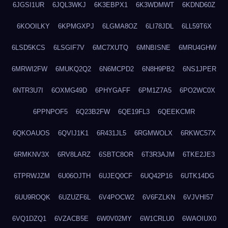
6JGSI1UR
6JQL3WKJ
6K3EBPX1
6K3WDMWT
6KDND60Z
6KOOILKY
6KPMGXPJ
6LGMA8OZ
6LI78JDL
6LL59T6X
6LSD5KCS
6LSGIF7V
6MC7XUTQ
6MNBISNE
6MRU4GHW
6MRWI2FW
6MUKQ2Q2
6N6MCPD2
6N8H9PB2
6NS1JPER
6NTR3U7I
6OXMG49D
6PHYGAFF
6PM1Z7A5
6PO2WC0X
6PPNPOF5
6Q23B2FW
6QE19FL3
6QEEKCMR
6QKOAUOS
6QVIJ1K1
6R431JL5
6RGMWOLX
6RKWC57X
6RMKNV3X
6RV8LARZ
6SBTC8OR
6T3R3AJM
6TKE2JE3
6TPRWJZM
6U06OJTH
6UJEQ0CF
6UQ42P16
6UTK14DG
6UU9ROQK
6UZUZF6L
6V4POCW2
6V6FZLKN
6VJVHI57
6VQ1DZQ1
6VZACB5E
6W0V02MY
6W1CRLU0
6WAOIUX0