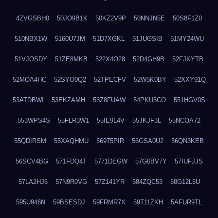
4ZVGSBH0
50JO9B1K
50KZ2V9P
50NNJN5E
50S8F1Z0
510NBX1W
5160U7JM
51D7XGKL
51JUGSIB
51MY24WU
51VJOSDY
51ZE8MKB
522X4O28
52D4GH9B
52FJKYTB
52MOA4HC
52SYO0Q2
52TPECFV
52W5K0BY
52XXY91Q
53ATDBWI
53EKZAMH
53Z8FUAW
54PKU5CO
551HGV0S
553WPS4S
55FLR3W1
55IE9L4V
55JKJF3L
55NCOA72
55QDIRSM
55XAQHMU
56975PIR
56GSA0U2
56QN3KEB
56SCV4BG
571FDQ4T
5771DEGW
57G6BV7Y
57IUFJJS
57LA2HJ6
57N9R0VG
57Z141YR
584ZQC53
58G12L5U
595U946N
59BSESDJ
59FRMR7X
59T11ZKH
5AFUR9TL