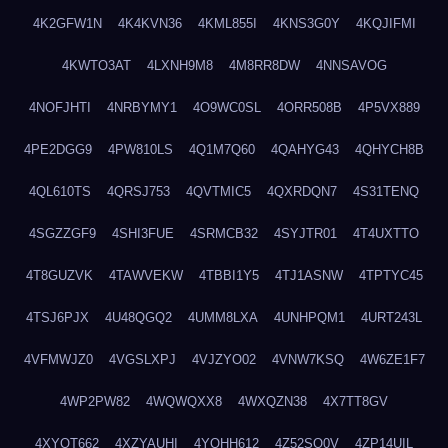
4K2GFW1N
4K4KVN36
4KML855I
4KNS3G0Y
4KQJIFMI
4KWTO3AT
4LXNH9M8
4M8RR8DW
4NNSAVOG
4NOFJHTI
4NRBYMY1
4O9WC0SL
4ORR508B
4P5VX889
4PE2DGG9
4PW810LS
4Q1M7Q60
4QAHYG43
4QHYCH8B
4QL610TS
4QRSJ753
4QVTMIC5
4QXRDQN7
4S31TENQ
4SGZZGF9
4SHI3FUE
4SRMCB32
4SYJTR01
4T4UXTTO
4T8GUZVK
4TAWVEKW
4TBBI1Y5
4TJ1ASNW
4TPTYC45
4TSJ6PJX
4U48QGQ2
4UMM8LXA
4UNHPQM1
4URT243L
4VFMWJZ0
4VGSLXPJ
4VJZYO02
4VNW7KSQ
4W6ZE1F7
4WP2PW82
4WQWQXX8
4WXQZN38
4X7TT8GV
4XYOT662
4XZYAUHI
4YQHH612
4Z52SO0V
4ZP14UIL