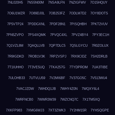
7NL020H5
7NS5N00M
7NSA9LFN
7NZIGFWV
7O15HQUY
7O6U1WZR
7O89DJ0L
7OB253FZ
7ODLM7D2
7OY8DOTS
7P5VTP24
7PDDGXNL
7PDF28N1
7PISQHBH
7PKT2VUV
7PN5ZVPO
7PS4XQMK
7PVQC4XL
7PVZ4BY4
7PY3EC1H
7Q1VZL8M
7QAQLLVB
7QP7DLC5
7QSLGYCU
7R0ZOLUX
7R9IGDKD
7ROB1V3K
7RPZVSPJ
7RX9CIDZ
7SH2DRLB
7T1IUHHO
7T3VE5UQ
7TKA257G
7TYDPROM
7UA3TIBE
7ULOHB33
7UTVLU59
7V2MI6BF
7V37GO5C
7V513WU4
7VACJZDW
7WHDQ1JB
7WHY4Z0N
7WQXY6L4
7WRFNCB0
7WWR3W39
7WZCNQ7C
7X1TM5XQ
7XKFP983
7XMG6WJ3
7XT3ZWK3
7Y2HM15R
7YHSQGPE