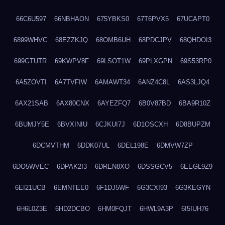
66C6U597
66NBHAON
675YBKS0
67T6PVX5
67UCAPT0
6899WHVC
68EZZKJQ
68OMB6UH
68PDCJPV
68QHDOI3
699GTUTR
69KWPV8F
69LSOT1W
69PLXGPN
69S53RP0
6A5ZOVTI
6A7TVFIW
6AMAWT34
6ANZ4C8L
6AS3LJQ4
6AX21SAB
6AX80CNX
6AYEZFQ7
6B0V87BD
6BA9R10Z
6BUMJY5E
6BVXINIU
6CJKUI7J
6D1OSCXH
6D8BUPZM
6DCMVTHM
6DDK07UL
6DEL198E
6DMVW7ZP
6DO5WVEC
6DPAK2I3
6DREN8XO
6DSSGCV5
6EEGL9Z9
6EI21UCB
6EMNTEE0
6F1DJ5WF
6G3CXI93
6G3KEGYN
6H6L0Z3E
6HD2DCBO
6HM0FQJT
6HWL9A3P
6I5IUH76