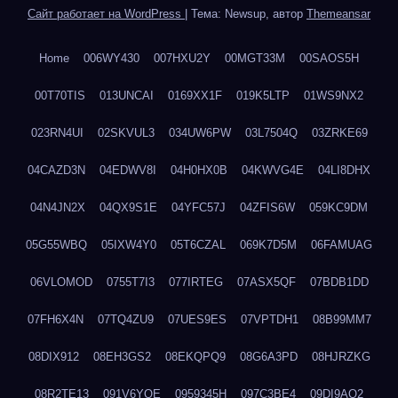
Сайт работает на WordPress
|
Тема: Newsup, автор
Themeansar
Home
006WY430
007HXU2Y
00MGT33M
00SAOS5H
00T70TIS
013UNCAI
0169XX1F
019K5LTP
01WS9NX2
023RN4UI
02SKVUL3
034UW6PW
03L7504Q
03ZRKE69
04CAZD3N
04EDWV8I
04H0HX0B
04KWVG4E
04LI8DHX
04N4JN2X
04QX9S1E
04YFC57J
04ZFIS6W
059KC9DM
05G55WBQ
05IXW4Y0
05T6CZAL
069K7D5M
06FAMUAG
06VLOMOD
0755T7I3
077IRTEG
07ASX5QF
07BDB1DD
07FH6X4N
07TQ4ZU9
07UES9ES
07VPTDH1
08B99MM7
08DIX912
08EH3GS2
08EKQPQ9
08G6A3PD
08HJRZKG
08R2TE13
091V6YQE
0959345H
097C3BE4
09DI9AQ2