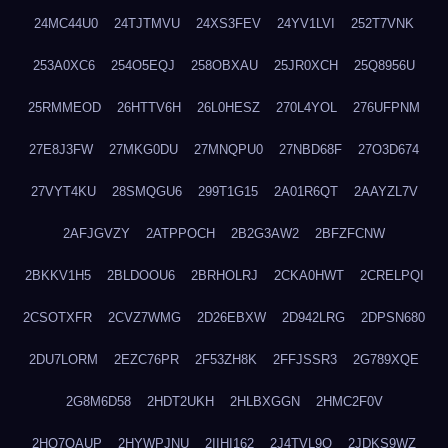
24MC44U0
24TJTMVU
24XS3FEV
24YV1LVI
252T7VNK
253A0XC6
254O5EQJ
258OBXAU
25JR0XCH
25Q8956U
25RMMEOD
26HTTV6H
26L0HESZ
270L4YOL
276UFPNM
27E8J3FW
27MKG0DU
27MNQPU0
27NBD68F
27O3D674
27VYT4KU
28SMQGU6
299T1G15
2A01R6QT
2AAYZL7V
2AFJGVZY
2ATPPOCH
2B2G3AW2
2BFZFCNW
2BKKV1H5
2BLDOOU6
2BRHOLRJ
2CKA0HWT
2CRELPQI
2CSOTXFR
2CVZ7WMG
2D26EBXW
2D942LRG
2DPSN680
2DU7LORM
2EZC76PR
2F53ZH8K
2FFJSSR3
2G789XQE
2G8M6D58
2HDT2UKH
2HLBXGGN
2HMC2F0V
2HO7QAUP
2HYWPJNU
2IIHI162
2J4TVL9Q
2JDKS9WZ