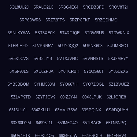
5QL8UU2J
5RALQ21C
5RBG4E64
5RCDBBFD
5ROV8T2I
5RP6DWR8
5RZ72FTS
5RZPCFKF
5RZQDHMO
5SNLKYWW
5ST3XE0K
5T4RFJQE
5TDWI9U5
5TDWKNIX
5THBIEFD
5TVPRN5V
5UJY0QQ2
5UPNX603
5UUMB8OT
5V5K9CVS
5VB3LIYB
5VTXJVNC
5VVNNS1S
5XJ2MR7Y
5XSF9JLS
5XU6ZP3A
5Y0HCRBH
5Y1QS60T
5Y86UZX6
5YB5BBQM
5YHM530M
5YO667IH
5YO7ZQGL
5Z1BWJEZ
5Z1VP9TD
5ZYFJGV9
60IZ2Y44
60X8LPUK
62LJGRE8
6316UU0I
634ZKLU1
63MVU7SW
63SPQINX
63WDQUHH
63X60DYM
64996J11
659M6G4O
65TIBAG5
65TN6NPQ
65UV4E1K
660K94O5
663467JW
664ESOLH
664FNVV4