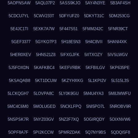
5AOPNSAW
5AQL07P2
5ASS9KJO
5AY4N3YE
5B3AF4SH
5CDCU7YL
5CWV233T
5DFYUFZ0
5DKYT31C
5DM253CG
5E4JC1TI
5EXK7A7W
5F447S51
5FMM242C
5FNR39CT
5GEF3377
5GYKO7P3
5H18E5N3
5H4C8VII
5HANI4XK
5HER0XEV
5HNS21Z8
5IFXGJFK
5IITXOZY
5IVSLWGV
5J5FOXDN
5KAFKBC4
5KEFVRBK
5KFBILGV
5KP635PE
5KSAQAB8
5KT1DCUW
5KZYHXKG
5L1KPI2V
5L515L3S
5LCKQGH7
5LOVPA8C
5LY0K9GU
5M4U4YA3
5M8JMWFU
5MC4C6M0
5MOLUGED
5NCKLFPQ
5NI5PO7L
5NROBV9R
5NSPSK7R
5NYZ03GV
5NZ2F7XQ
5OGIRQDY
5OIXNVW6
5OPF8A7F
5PI2KCCW
5PMRZDAK
5Q7NY9BS
5QDQI5F8