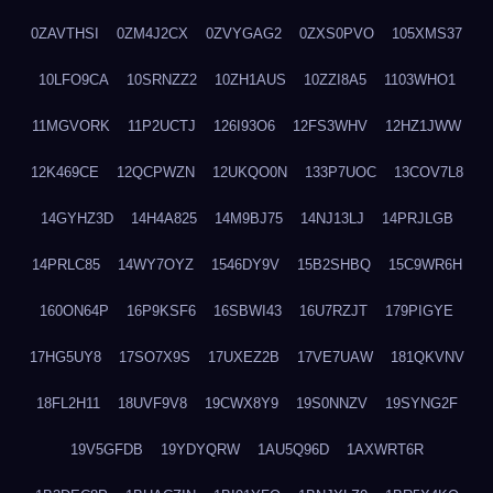
0ZAVTHSI
0ZM4J2CX
0ZVYGAG2
0ZXS0PVO
105XMS37
10LFO9CA
10SRNZZ2
10ZH1AUS
10ZZI8A5
1103WHO1
11MGVORK
11P2UCTJ
126I93O6
12FS3WHV
12HZ1JWW
12K469CE
12QCPWZN
12UKQO0N
133P7UOC
13COV7L8
14GYHZ3D
14H4A825
14M9BJ75
14NJ13LJ
14PRJLGB
14PRLC85
14WY7OYZ
1546DY9V
15B2SHBQ
15C9WR6H
160ON64P
16P9KSF6
16SBWI43
16U7RZJT
179PIGYE
17HG5UY8
17SO7X9S
17UXEZ2B
17VE7UAW
181QKVNV
18FL2H11
18UVF9V8
19CWX8Y9
19S0NNZV
19SYNG2F
19V5GFDB
19YDYQRW
1AU5Q96D
1AXWRT6R