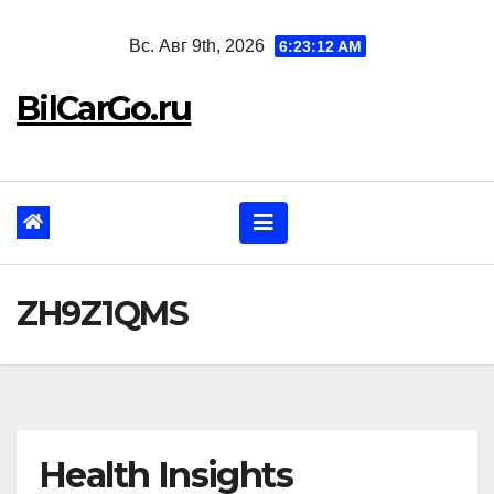
Перейти
Вс. Авг 9th, 2026
6:23:13 AM
к
содержанию
BilCarGo.ru
ZH9Z1QMS
Health Insights