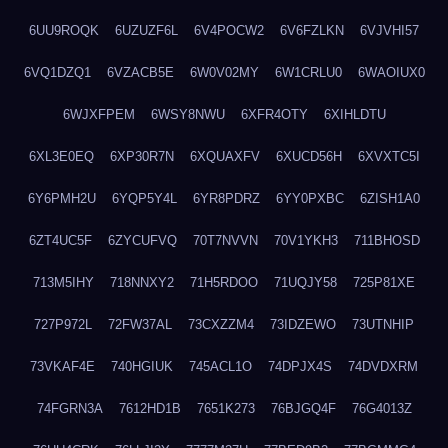
6UU9ROQK
6UZUZF6L
6V4POCW2
6V6FZLKN
6VJVHI57
6VQ1DZQ1
6VZACB5E
6W0V02MY
6W1CRLU0
6WAOIUX0
6WJXFPEM
6WSY8NWU
6XFR4OTY
6XIHLDTU
6XL3E0EQ
6XP30R7N
6XQUAXFV
6XUCD56H
6XVXTC5I
6Y6PMH2U
6YQP5Y4L
6YR8PDRZ
6YY0PXBC
6ZISH1A0
6ZT4UC5F
6ZYCUFVQ
70T7NVVN
70V1YKH3
711BHOSD
713M5IHY
718NNXY2
71H5RDOO
71UQJY58
725P81XE
727P972L
72FW37AL
73CXZZM4
73IDZEWO
73UTNHIP
73VKAF4E
740HGIUK
745ACL1O
74DPJX4S
74DVDXRM
74FGRN3A
7612HD1B
7651K273
76BJGQ4F
76G4013Z