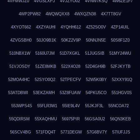
4VFMWJZ0
4VGSLXPJ
4VJZYO02
4VNW7KSQ
4W6ZE1F7
4WP2PW82
4WQWQXX8
4WXQZN38
4X7TT8GV
4XYOT662
4XZYAUHI
4YQHH612
4Z52SO0V
4ZP14UIL
4ZVGSBH0
50JO9B1K
50KZ2V9P
50NNJN5E
50S8F1Z0
510NBX1W
5160U7JM
51D7XGKL
51JUGSIB
51MY24WU
51VJOSDY
51ZE8MKB
522X4O28
52D4GH9B
52FJKYTB
52MOA4HC
52SYO0Q2
52TPECFV
52W5K0BY
52XXY91Q
53ATDBWI
53EKZAMH
53Z8FUAW
54PKU5CO
551HGV0S
553WPS4S
55FLR3W1
55IE9L4V
55JKJF3L
55NCOA72
55QDIRSM
55XAQHMU
56975PIR
56GSA0U2
56QN3KEB
56SCV4BG
571FDQ4T
5771DEGW
57G6BV7Y
57IUFJJS