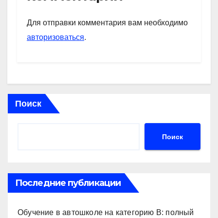
A
a
kl
в
p
m
a
и
Для отправки комментария вам необходимо
p
ss
ть
авторизоваться
.
ni
ki
Поиск
Поиск
Последние публикации
Обучение в автошколе на категорию В: полный