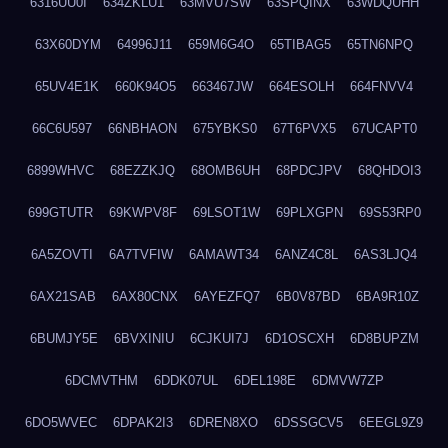
6316UU0I
634ZKLU1
63MVU7SW
63SPQINX
63WDQUHH
63X60DYM
64996J11
659M6G4O
65TIBAG5
65TN6NPQ
65UV4E1K
660K94O5
663467JW
664ESOLH
664FNVV4
66C6U597
66NBHAON
675YBKS0
67T6PVX5
67UCAPT0
6899WHVC
68EZZKJQ
68OMB6UH
68PDCJPV
68QHDOI3
699GTUTR
69KWPV8F
69LSOT1W
69PLXGPN
69S53RP0
6A5ZOVTI
6A7TVFIW
6AMAWT34
6ANZ4C8L
6AS3LJQ4
6AX21SAB
6AX80CNX
6AYEZFQ7
6B0V87BD
6BA9R10Z
6BUMJY5E
6BVXINIU
6CJKUI7J
6D1OSCXH
6D8BUPZM
6DCMVTHM
6DDK07UL
6DEL198E
6DMVW7ZP
6DO5WVEC
6DPAK2I3
6DREN8XO
6DSSGCV5
6EEGL9Z9