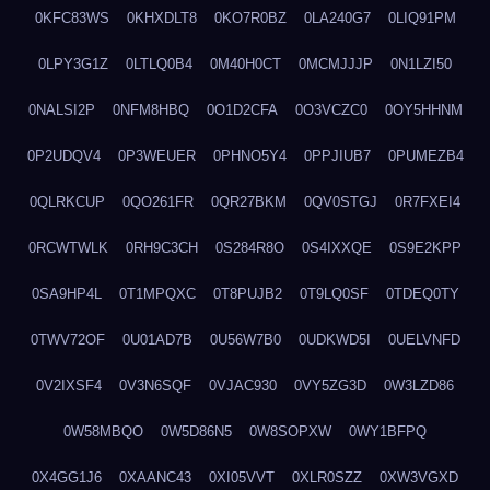
0KFC83WS
0KHXDLT8
0KO7R0BZ
0LA240G7
0LIQ91PM
0LPY3G1Z
0LTLQ0B4
0M40H0CT
0MCMJJJP
0N1LZI50
0NALSI2P
0NFM8HBQ
0O1D2CFA
0O3VCZC0
0OY5HHNM
0P2UDQV4
0P3WEUER
0PHNO5Y4
0PPJIUB7
0PUMEZB4
0QLRKCUP
0QO261FR
0QR27BKM
0QV0STGJ
0R7FXEI4
0RCWTWLK
0RH9C3CH
0S284R8O
0S4IXXQE
0S9E2KPP
0SA9HP4L
0T1MPQXC
0T8PUJB2
0T9LQ0SF
0TDEQ0TY
0TWV72OF
0U01AD7B
0U56W7B0
0UDKWD5I
0UELVNFD
0V2IXSF4
0V3N6SQF
0VJAC930
0VY5ZG3D
0W3LZD86
0W58MBQO
0W5D86N5
0W8SOPXW
0WY1BFPQ
0X4GG1J6
0XAANC43
0XI05VVT
0XLR0SZZ
0XW3VGXD