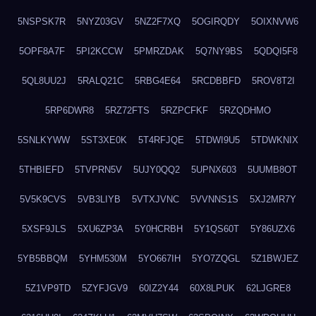
5NSPSK7R
5NYZ03GV
5NZ2F7XQ
5OGIRQDY
5OIXNVW6
5OPF8A7F
5PI2KCCW
5PMRZDAK
5Q7NY9BS
5QDQI5F8
5QL8UU2J
5RALQ21C
5RBG4E64
5RCDBBFD
5ROV8T2I
5RP6DWR8
5RZ72FTS
5RZPCFKF
5RZQDHMO
5SNLKYWW
5ST3XE0K
5T4RFJQE
5TDWI9U5
5TDWKNIX
5THBIEFD
5TVPRN5V
5UJY0QQ2
5UPNX603
5UUMB8OT
5V5K9CVS
5VB3LIYB
5VTXJVNC
5VVNNS1S
5XJ2MR7Y
5XSF9JLS
5XU6ZP3A
5Y0HCRBH
5Y1QS60T
5Y86UZX6
5YB5BBQM
5YHM530M
5YO667IH
5YO7ZQGL
5Z1BWJEZ
5Z1VP9TD
5ZYFJGV9
60IZ2Y44
60X8LPUK
62LJGRE8