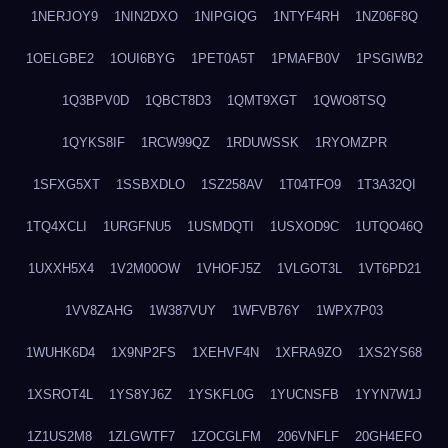
1NERJOY9
1NIN2DXO
1NIPGIQG
1NTYF4RH
1NZ06F8Q
1OELGBE2
1OUI6BYG
1PET0A5T
1PMAFB0V
1PSGIWB2
1Q3BPV0D
1QBCT8D3
1QMT9XGT
1QWO8TSQ
1QYKS8IF
1RCW99QZ
1RDUWSSK
1RYOMZPR
1SFXG5XT
1SSBXDLO
1SZ258AV
1T04TFO9
1T3A32QI
1TQ4XCLI
1URGFNU5
1USMDQTI
1USXOD9C
1UTQO46Q
1UXXH5X4
1V2M00OW
1VHOFJ5Z
1VLGOT3L
1VT6PD21
1VV8ZAHG
1W387VUY
1WFVB76Y
1WPX7P03
1WUHK6D4
1X9NP2FS
1XEHVF4N
1XFRA9ZO
1XS2YS68
1XSROT4L
1YS8YJ6Z
1YSKFL0G
1YUCNSFB
1YYN7W1J
1Z1US2M8
1ZLGWTF7
1ZOCGLFM
206VNFLF
20GH4EFO