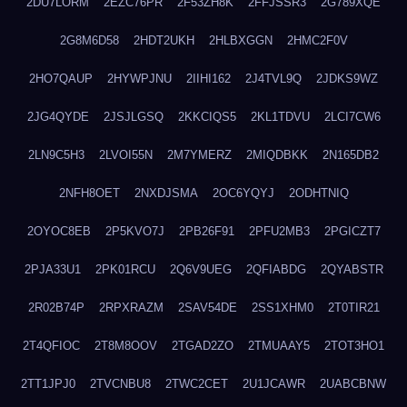
2DU7LORM
2EZC76PR
2F53ZH8K
2FFJSSR3
2G789XQE
2G8M6D58
2HDT2UKH
2HLBXGGN
2HMC2F0V
2HO7QAUP
2HYWPJNU
2IIHI162
2J4TVL9Q
2JDKS9WZ
2JG4QYDE
2JSJLGSQ
2KKCIQS5
2KL1TDVU
2LCI7CW6
2LN9C5H3
2LVOI55N
2M7YMERZ
2MIQDBKK
2N165DB2
2NFH8OET
2NXDJSMA
2OC6YQYJ
2ODHTNIQ
2OYOC8EB
2P5KVO7J
2PB26F91
2PFU2MB3
2PGICZT7
2PJA33U1
2PK01RCU
2Q6V9UEG
2QFIABDG
2QYABSTR
2R02B74P
2RPXRAZM
2SAV54DE
2SS1XHM0
2T0TIR21
2T4QFIOC
2T8M8OOV
2TGAD2ZO
2TMUAAY5
2TOT3HO1
2TT1JPJ0
2TVCNBU8
2TWC2CET
2U1JCAWR
2UABCBNW