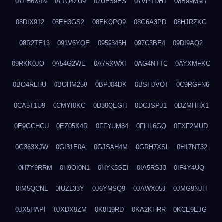
07FH6X4N
07TQ4ZU9
07UES9ES
07VPTDH1
08B99MM7
08DIX912
08EH3GS2
08EKQPQ9
08G6A3PD
08HJRZKG
08R2TE13
091V6YQE
0959345H
097C3BE4
09DI9AQ2
09RKK0JO
0A54G2WE
0A7RXWXI
0AG4NTTC
0AYXMFKC
0BO4RLHU
0BOHM258
0BPJ04DK
0BSHJVOT
0C9RGFN6
0CA5T1U9
0CMYI0KC
0D38QEGH
0DCJSPJ1
0DZMHHX1
0E9GCHCU
0EZ05K4R
0FFYUM84
0FLIL6GQ
0FXF2MUD
0G363XJW
0GI31E0A
0GJSAH4M
0GRH7XSL
0H17NT32
0H7Y9RRM
0H9OI0N1
0HYK5SEI
0IA5RSJ3
0IF4Y4UQ
0IM5QCNL
0IUZL33Y
0J6YMSQ9
0JAWX05J
0JMG9NJH
0JX5HAPI
0JXDX9ZM
0K8I19RD
0KA2KHRR
0KCE9EJG