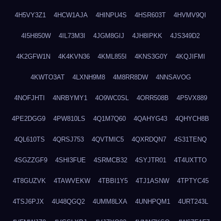
4H5VY3Z1
4HCW1AJA
4HINPU4S
4HSR603T
4HVMV9QI
4I5H850W
4IL73M3I
4JGM8GIJ
4JH8IPKK
4JS349D2
4K2GFW1N
4K4KVN36
4KML855I
4KNS3G0Y
4KQJIFMI
4KWTO3AT
4LXNH9M8
4M8RR8DW
4NNSAVOG
4NOFJHTI
4NRBYMY1
4O9WC0SL
4ORR508B
4P5VX889
4PE2DGG9
4PW810LS
4Q1M7Q60
4QAHYG43
4QHYCH8B
4QL610TS
4QRSJ753
4QVTMIC5
4QXRDQN7
4S31TENQ
4SGZZGF9
4SHI3FUE
4SRMCB32
4SYJTR01
4T4UXTTO
4T8GUZVK
4TAWVEKW
4TBBI1Y5
4TJ1ASNW
4TPTYC45
4TSJ6PJX
4U48QGQ2
4UMM8LXA
4UNHPQM1
4URT243L