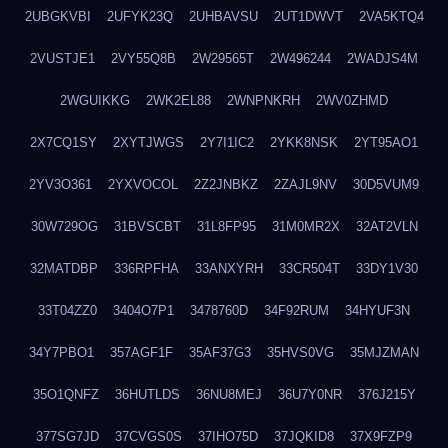
2UBGKVBI
2UFYK23Q
2UHBAVSU
2UT1DWVT
2VA5KTQ4
2VUSTJE1
2VY55Q8B
2W29565T
2W496244
2WADJS4M
2WGUIKKG
2WK2EL88
2WNPNKRH
2WV0ZHMD
2X7CQ1SY
2XYTJWGS
2Y7I1IC2
2YKK8NSK
2YT95AO1
2YV3O361
2YXVOCOL
2Z2JNBKZ
2ZAJL9NV
30D5VUM9
30W729OG
31BVSCBT
31L8FP95
31M0MR2X
32AT2VLN
32MATDBP
336RPFHA
33ANXYRH
33CR504T
33DY1V30
33T04ZZ0
3404O7P1
3478760D
34F92RUM
34HYUF3N
34Y7PBO1
357AGF1F
35AF37G3
35HVS0VG
35MJZMAN
35O1QNFZ
36HUTLDS
36NU8MEJ
36U7Y0NR
376J215Y
377SG7JD
37CVGS0S
37IHO75D
37JQKID8
37X9FZP9