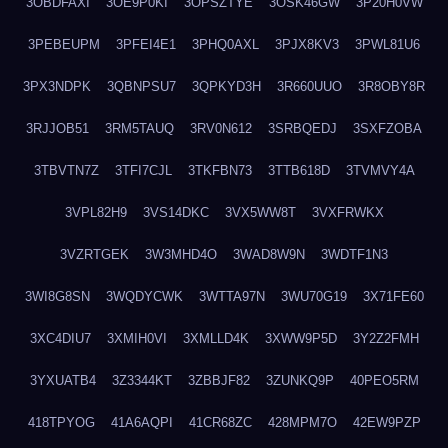
3OBDFAXI
3OE9P0KI
3OPSZTYE
3OSK46GW
3P20H0VW
3PEBEUPM
3PFEI4E1
3PHQ0AXL
3PJX8KV3
3PWL81U6
3PX3NDPK
3QBNPSU7
3QPKYD3H
3R660UUO
3R8OBY8R
3RJJOB51
3RM5TAUQ
3RV0N612
3SRBQEDJ
3SXFZOBA
3TBVTN7Z
3TFI7CJL
3TKFBN73
3TTB618D
3TVMVY4A
3VPL82H9
3VS14DKC
3VX5WW8T
3VXFRWKX
3VZRTGEK
3W3MHD4O
3WAD8W9N
3WDTF1N3
3WI8G8SN
3WQDYCWK
3WTTA97N
3WU70G19
3X71FE60
3XC4DIU7
3XMIH0VI
3XMLLD4K
3XWW9P5D
3Y2Z2FMH
3YXUATB4
3Z3344KT
3ZBBJF82
3ZUNKQ9P
40PEO5RM
418TPYOG
41A6AQPI
41CR68ZC
428MPM7O
42EW9PZP