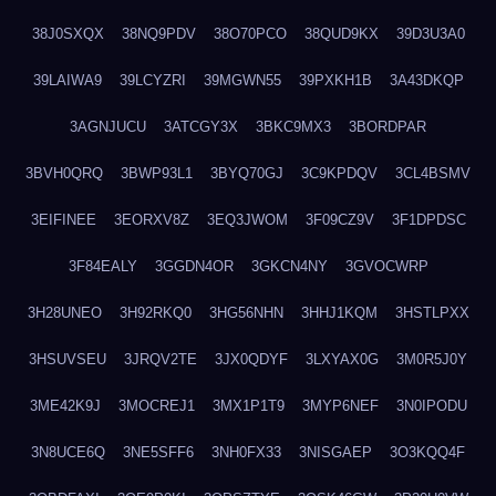
38J0SXQX
38NQ9PDV
38O70PCO
38QUD9KX
39D3U3A0
39LAIWA9
39LCYZRI
39MGWN55
39PXKH1B
3A43DKQP
3AGNJUCU
3ATCGY3X
3BKC9MX3
3BORDPAR
3BVH0QRQ
3BWP93L1
3BYQ70GJ
3C9KPDQV
3CL4BSMV
3EIFINEE
3EORXV8Z
3EQ3JWOM
3F09CZ9V
3F1DPDSC
3F84EALY
3GGDN4OR
3GKCN4NY
3GVOCWRP
3H28UNEO
3H92RKQ0
3HG56NHN
3HHJ1KQM
3HSTLPXX
3HSUVSEU
3JRQV2TE
3JX0QDYF
3LXYAX0G
3M0R5J0Y
3ME42K9J
3MOCREJ1
3MX1P1T9
3MYP6NEF
3N0IPODU
3N8UCE6Q
3NE5SFF6
3NH0FX33
3NISGAEP
3O3KQQ4F