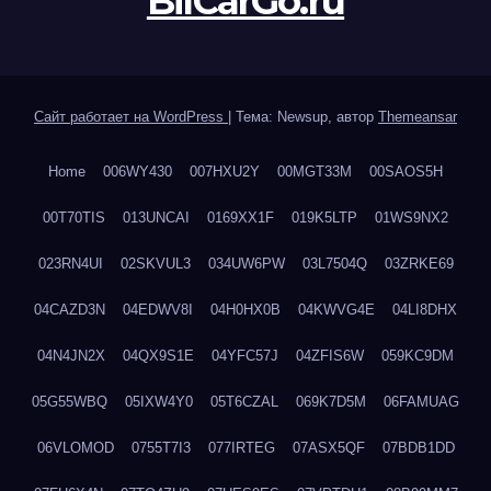
BilCarGo.ru
Сайт работает на WordPress
|
Тема: Newsup, автор
Themeansar
Home
006WY430
007HXU2Y
00MGT33M
00SAOS5H
00T70TIS
013UNCAI
0169XX1F
019K5LTP
01WS9NX2
023RN4UI
02SKVUL3
034UW6PW
03L7504Q
03ZRKE69
04CAZD3N
04EDWV8I
04H0HX0B
04KWVG4E
04LI8DHX
04N4JN2X
04QX9S1E
04YFC57J
04ZFIS6W
059KC9DM
05G55WBQ
05IXW4Y0
05T6CZAL
069K7D5M
06FAMUAG
06VLOMOD
0755T7I3
077IRTEG
07ASX5QF
07BDB1DD