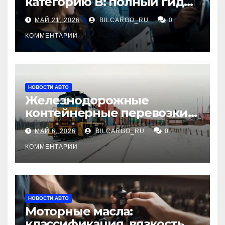
категорию В: полный гид
для будущих водителей
МАЙ 21, 2026
BILCARGO_RU
0
КОММЕНТАРИИ
НОВОСТИ АВТО
Железнодорожные
контейнерные перевозки
из Китая в Россию:
МАЙ 6, 2026
BILCARGO_RU
0
маршруты, сроки и
требования
КОММЕНТАРИИ
НОВОСТИ АВТО
Моторные масла:
классификация, вязкость и