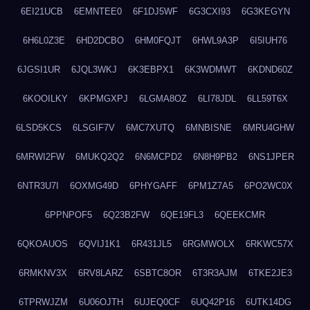
6EI21UCB
6EMNTEE0
6F1DJ5WF
6G3CXI93
6G3KEGYN
6H6L0Z3E
6HD2DCBO
6HM0FQJT
6HWL9A3P
6I5IUH76
6JGSI1UR
6JQL3WKJ
6K3EBPX1
6K3WDMWT
6KDND60Z
6KOOILKY
6KPMGXPJ
6LGMA8OZ
6LI78JDL
6LL59T6X
6LSD5KCS
6LSGIF7V
6MC7XUTQ
6MNBISNE
6MRU4GHW
6MRWI2FW
6MUKQ2Q2
6N6MCPD2
6N8H9PB2
6NS1JPER
6NTR3U7I
6OXMG49D
6PHYGAFF
6PM1Z7A5
6PO2WC0X
6PPNPOF5
6Q23B2FW
6QE19FL3
6QEEKCMR
6QKOAUOS
6QVIJ1K1
6R431JL5
6RGMWOLX
6RKWC57X
6RMKNV3X
6RV8LARZ
6SBTC8OR
6T3R3AJM
6TKE2JE3
6TPRWJZM
6U06OJTH
6UJEQ0CF
6UQ42P16
6UTK14DG