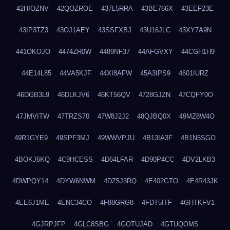
42HIOZNV
42QOZROE
437L5RRA
43BE766X
43EEF23E
43IP3TZ3
43OJ1AEY
43SSFXBJ
43U16JLC
43XY7A9N
441OKOJO
4474ZR0W
4489NF37
44AFGVXY
44CGH1H9
44E14L85
44VA5KJF
44XI8AFW
45A3IPS9
4601IURZ
46DGB3L9
46DLKJV6
46KT56QV
4728GJZN
47CQFY0O
47JMVITW
47TRZS70
47W8J2J2
48QJBQ0X
49MZ8W4O
49R1GYE9
49SPF3MJ
49WWVPJU
4B13IA3F
4B1N5SGO
4BOKJ6KQ
4C9HCESS
4D64LFAR
4D90P4CC
4DV2LKB3
4DWPQY14
4DYW6NWM
4DZ5J3RQ
4E402GTO
4E4R43JK
4EE6J1ME
4ENC34CO
4F88GRG8
4FDT5ITF
4GHTKFV1
4GJRPJFP
4GLC8SBG
4GOTUJAD
4GTUQOMS