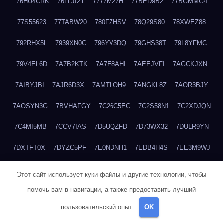
76HU4CRK
76LLJI2Y
7777M27H
77BED9B2
77BGMMG4
77S55623
77TABW20
780FZHSV
78Q29S80
78XWEZ88
792RHX5L
7939XN0C
796YV3DQ
79GHS38T
79L8YFMC
79V4EL6D
7A7B2KTK
7A7E8AHI
7AEEJVFI
7AGCKJXN
7AIBYJBI
7AJR6D3X
7AMTLOH9
7ANGKL8Z
7AOR3BJY
7AOSYN3G
7BVHAFGY
7C26C5EC
7C2S58N1
7C2XDJQN
7C4MI5MB
7CCV7IAS
7D5UQZFD
7D73WX32
7DULR9YN
7DXTFT0X
7DYZC5PF
7E0NDNH1
7EDB4H4S
7EE3M9WJ
7EUSEMEI
7EYNVZ6I
7FB2DR6D
7FE1WG6S
7FGV6NG8
Этот сайт использует куки-файлы и другие технологии, чтобы
помочь вам в навигации, а также предоставить лучший
7FKTW3MA
7FRYD8I9
7FX48QP3
7GDV0B8J
7GER99GF
пользовательский опыт.
OK
7H8E1KTR
7H8LPLGJ
7I854907
7IAYUF4X
7IRRICQI