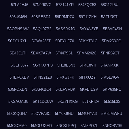
57LA2HJ6
57N9R0VG
57Z141YR
584ZQC53
58G12L5U
595U946N
59BSESDJ
59FRMR7X
59T11ZKH
5AFUR9TL
5AOPNSAW
5AQL07P2
5ASS9KJO
5AY4N3YE
5B3AF4SH
5CDCU7YL
5CWV233T
5DFYUFZ0
5DKYT31C
5DM253CG
5E4JC1TI
5EXK7A7W
5F447S51
5FMM242C
5FNR39CT
5GEF3377
5GYKO7P3
5H18E5N3
5H4C8VII
5HANI4XK
5HER0XEV
5HNS21Z8
5IFXGJFK
5IITXOZY
5IVSLWGV
5J5FOXDN
5KAFKBC4
5KEFVRBK
5KFBILGV
5KP635PE
5KSAQAB8
5KT1DCUW
5KZYHXKG
5L1KPI2V
5L515L3S
5LCKQGH7
5LOVPA8C
5LY0K9GU
5M4U4YA3
5M8JMWFU
5MC4C6M0
5MOLUGED
5NCKLFPQ
5NI5PO7L
5NROBV9R