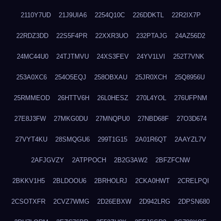
2110Y7UD
21J9UIA6
2254Q10C
226DDKTL
22R2IX7P
22RDZ3DD
22S5F4PR
22XXR3UO
232PTAJG
24AZ56D2
24MC44U0
24TJTMVU
24XS3FEV
24YV1LVI
252T7VNK
253A0XC6
254O5EQJ
258OBXAU
25JR0XCH
25Q8956U
25RMMEOD
26HTTV6H
26L0HESZ
270L4YOL
276UFPNM
27E8J3FW
27MKG0DU
27MNQPU0
27NBD68F
27O3D674
27VYT4KU
28SMQGU6
299T1G15
2A01R6QT
2AAYZL7V
2AFJGVZY
2ATPPOCH
2B2G3AW2
2BFZFCNW
2BKKV1H5
2BLDOOU6
2BRHOLRJ
2CKA0HWT
2CRELPQI
2CSOTXFR
2CVZ7WMG
2D26EBXW
2D942LRG
2DPSN680