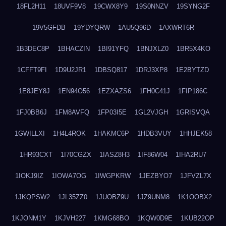
18FL2H11
18UVF9V8
19CWX8Y9
19S0NNZV
19SYNG2F
19V5GFDB
19YDYQRW
1AU5Q96D
1AXWRT6R
1B3DEC8P
1BHACZIN
1BI91YFQ
1BNJXLZ0
1BR5X4KO
1CFFT9FI
1D9U2JR1
1DBSQ817
1DRJ3XP8
1E2BYTZD
1E8JEY8J
1EN94O56
1EZXAZS6
1FH0C41J
1FIP186C
1FJ0BB6J
1FM8AVFQ
1FP03I5E
1GL2VJGH
1GRISVQA
1GWILLXI
1H4L4ROK
1HAKMC6P
1HDB3VUY
1HHJEK58
1HR93CXT
1I70CGZX
1IASZ8H3
1IF86W04
1IHA2RU7
1IOKJ9IZ
1IOWA7OG
1IWGPKRW
1JEZBYO7
1JFVZL7X
1JKQPSW2
1JL35ZZ0
1JUOBZ9U
1JZ9UNM8
1K1OOBX2
1KJONM1Y
1KJVH227
1KMG68BO
1KQW0D9E
1KUB22OP