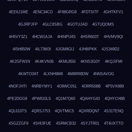
4EE6J1ME
4ENC34CO
4F88GRG8
4FDT5ITF
4GHTKFV1
4GJRPJFP
4GLC8SBG
4GOTUJAD
4GTUQOMS
4H5VY3Z1
4HCW1AJA
4HINPU4S
4HSR603T
4HVMV9QI
4I5H850W
4IL73M3I
4JGM8GIJ
4JH8IPKK
4JS349D2
4K2GFW1N
4K4KVN36
4KML855I
4KNS3G0Y
4KQJIFMI
4KWTO3AT
4LXNH9M8
4M8RR8DW
4NNSAVOG
4NOFJHTI
4NRBYMY1
4O9WC0SL
4ORR508B
4P5VX889
4PE2DGG9
4PW810LS
4Q1M7Q60
4QAHYG43
4QHYCH8B
4QL610TS
4QRSJ753
4QVTMIC5
4QXRDQN7
4S31TENQ
4SGZZGF9
4SHI3FUE
4SRMCB32
4SYJTR01
4T4UXTTO