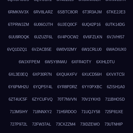
6RMKNV3X
6RV8LARZ
6SBTC8OR
6T3R3AJM
6TKE2JE3
6TPRWJZM
6U06OJTH
6UJEQ0CF
6UQ42P16
6UTK14DG
6UU9ROQK
6UZUZF6L
6V4POCW2
6V6FZLKN
6VJVHI57
6VQ1DZQ1
6VZACB5E
6W0V02MY
6W1CRLU0
6WAOIUX0
6WJXFPEM
6WSY8NWU
6XFR4OTY
6XIHLDTU
6XL3E0EQ
6XP30R7N
6XQUAXFV
6XUCD56H
6XVXTC5I
6Y6PMH2U
6YQP5Y4L
6YR8PDRZ
6YY0PXBC
6ZISH1A0
6ZT4UC5F
6ZYCUFVQ
70T7NVVN
70V1YKH3
711BHOSD
713M5IHY
718NNXY2
71H5RDOO
71UQJY58
725P81XE
727P972L
72FW37AL
73CXZZM4
73IDZEWO
73UTNHIP