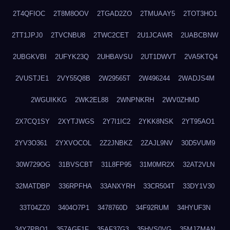
2T4QFIOC
2T8M8OOV
2TGAD2ZO
2TMUAAY5
2TOT3HO1
2TT1JPJ0
2TVCNBU8
2TWC2CET
2U1JCAWR
2UABCBNW
2UBGKVBI
2UFYK23Q
2UHBAVSU
2UT1DWVT
2VA5KTQ4
2VUSTJE1
2VY55Q8B
2W29565T
2W496244
2WADJS4M
2WGUIKKG
2WK2EL88
2WNPNKRH
2WV0ZHMD
2X7CQ1SY
2XYTJWGS
2Y7I1IC2
2YKK8NSK
2YT95AO1
2YV3O361
2YXVOCOL
2Z2JNBKZ
2ZAJL9NV
30D5VUM9
30W729OG
31BVSCBT
31L8FP95
31M0MR2X
32AT2VLN
32MATDBP
336RPFHA
33ANXYRH
33CR504T
33DY1V30
33T04ZZ0
3404O7P1
3478760D
34F92RUM
34HYUF3N
34Y7PBO1
357AGF1F
35AF37G3
35HVS0VG
35MJZMAN