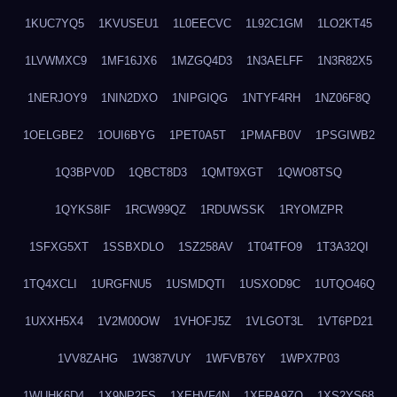
1KUC7YQ5
1KVUSEU1
1L0EECVC
1L92C1GM
1LO2KT45
1LVWMXC9
1MF16JX6
1MZGQ4D3
1N3AELFF
1N3R82X5
1NERJOY9
1NIN2DXO
1NIPGIQG
1NTYF4RH
1NZ06F8Q
1OELGBE2
1OUI6BYG
1PET0A5T
1PMAFB0V
1PSGIWB2
1Q3BPV0D
1QBCT8D3
1QMT9XGT
1QWO8TSQ
1QYKS8IF
1RCW99QZ
1RDUWSSK
1RYOMZPR
1SFXG5XT
1SSBXDLO
1SZ258AV
1T04TFO9
1T3A32QI
1TQ4XCLI
1URGFNU5
1USMDQTI
1USXOD9C
1UTQO46Q
1UXXH5X4
1V2M00OW
1VHOFJ5Z
1VLGOT3L
1VT6PD21
1VV8ZAHG
1W387VUY
1WFVB76Y
1WPX7P03
1WUHK6D4
1X9NP2FS
1XEHVF4N
1XFRA9ZO
1XS2YS68