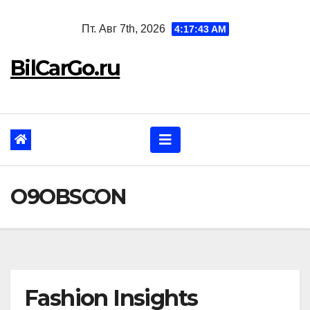
Перейти
Пт. Авг 7th, 2026
4:17:44 AM
к
содержанию
BilCarGo.ru
O9OBSCON
Fashion Insights