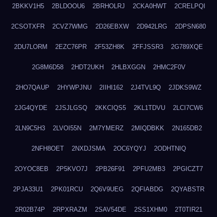
2BKKV1H5
2BLDOOU6
2BRHOLRJ
2CKA0HWT
2CRELPQI
2CSOTXFR
2CVZ7WMG
2D26EBXW
2D942LRG
2DPSN680
2DU7LORM
2EZC76PR
2F53ZH8K
2FFJSSR3
2G789XQE
2G8M6D58
2HDT2UKH
2HLBXGGN
2HMC2F0V
2HO7QAUP
2HYWPJNU
2IIHI162
2J4TVL9Q
2JDKS9WZ
2JG4QYDE
2JSJLGSQ
2KKCIQS5
2KL1TDVU
2LCI7CW6
2LN9C5H3
2LVOI55N
2M7YMERZ
2MIQDBKK
2N165DB2
2NFH8OET
2NXDJSMA
2OC6YQYJ
2ODHTNIQ
2OYOC8EB
2P5KVO7J
2PB26F91
2PFU2MB3
2PGICZT7
2PJA33U1
2PK01RCU
2Q6V9UEG
2QFIABDG
2QYABSTR
2R02B74P
2RPXRAZM
2SAV54DE
2SS1XHM0
2T0TIR21