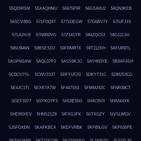
55QDIRSM
55XAQHMU
56975PIR
56GSA0U2
56QN3KEB
56SCV4BG
571FDQ4T
5771DEGW
57G6BV7Y
57IUFJJS
57LA2HJ6
57N9R0VG
57Z141YR
584ZQC53
58G12L5U
595U946N
59BSESDJ
59FRMR7X
59T11ZKH
5AFUR9TL
5AOPNSAW
5AQL07P2
5ASS9KJO
5AY4N3YE
5B3AF4SH
5CDCU7YL
5CWV233T
5DFYUFZ0
5DKYT31C
5DM253CG
5E4JC1TI
5EXK7A7W
5F447S51
5FMM242C
5FNR39CT
5GEF3377
5GYKO7P3
5H18E5N3
5H4C8VII
5HANI4XK
5HER0XEV
5HNS21Z8
5IFXGJFK
5IITXOZY
5IVSLWGV
5J5FOXDN
5KAFKBC4
5KEFVRBK
5KFBILGV
5KP635PE
5KSAQAB8
5KT1DCUW
5KZYHXKG
5L1KPI2V
5L515L3S