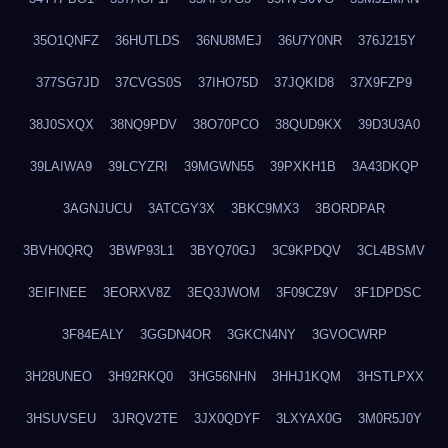
35O1QNFZ
36HUTLDS
36NU8MEJ
36U7Y0NR
376J215Y
377SG7JD
37CVGS0S
37IHO75D
37JQKID8
37X9FZP9
38J0SXQX
38NQ9PDV
38O70PCO
38QUD9KX
39D3U3A0
39LAIWA9
39LCYZRI
39MGWN55
39PXKH1B
3A43DKQP
3AGNJUCU
3ATCGY3X
3BKC9MX3
3BORDPAR
3BVH0QRQ
3BWP93L1
3BYQ70GJ
3C9KPDQV
3CL4BSMV
3EIFINEE
3EORXV8Z
3EQ3JWOM
3F09CZ9V
3F1DPDSC
3F84EALY
3GGDN4OR
3GKCN4NY
3GVOCWRP
3H28UNEO
3H92RKQ0
3HG56NHN
3HHJ1KQM
3HSTLPXX
3HSUVSEU
3JRQV2TE
3JX0QDYF
3LXYAX0G
3M0R5J0Y