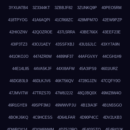
3YXUATB4
3Z3344KT
3ZBBJF82
3ZUNKQ9P
40PEO5RM
418TPYOG
41A6AQPI
41CR68ZC
428MPM7O
42EW9PZP
42HIOZNV
42QOZROE
437L5RRA
43BE766X
43EEF23E
43IP3TZ3
43OJ1AEY
43SSFXBJ
43U16JLC
43XY7A9N
441OKOJO
4474ZR0W
4489NF37
44AFGVXY
44CGH1H9
44E14L85
44VA5KJF
44XI8AFW
45A3IPS9
4601IURZ
46DGB3L9
46DLKJV6
46KT56QV
4728GJZN
47CQFY0O
47JMVITW
47TRZS70
47W8J2J2
48QJBQ0X
49MZ8W4O
49R1GYE9
49SPF3MJ
49WWVPJU
4B13IA3F
4B1N5SGO
4BOKJ6KQ
4C9HCESS
4D64LFAR
4D90P4CC
4DV2LKB3
4DWPQY14
4DYW6NWM
4DZ5J3RQ
4E402GTO
4E4R43JK