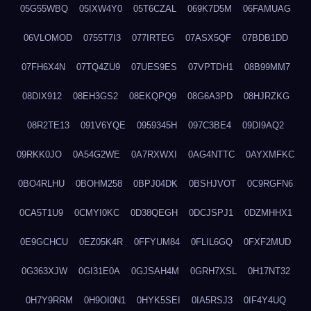
05G55WBQ
05IXW4Y0
05T6CZAL
069K7D5M
06FAMUAG
06VLOMOD
0755T7I3
077IRTEG
07ASX5QF
07BDB1DD
07FH6X4N
07TQ4ZU9
07UES9ES
07VPTDH1
08B99MM7
08DIX912
08EH3GS2
08EKQPQ9
08G6A3PD
08HJRZKG
08R2TE13
091V6YQE
0959345H
097C3BE4
09DI9AQ2
09RKK0JO
0A54G2WE
0A7RXWXI
0AG4NTTC
0AYXMFKC
0BO4RLHU
0BOHM258
0BPJ04DK
0BSHJVOT
0C9RGFN6
0CA5T1U9
0CMYI0KC
0D38QEGH
0DCJSPJ1
0DZMHHX1
0E9GCHCU
0EZ05K4R
0FFYUM84
0FLIL6GQ
0FXF2MUD
0G363XJW
0GI31E0A
0GJSAH4M
0GRH7XSL
0H17NT32
0H7Y9RRM
0H9OI0N1
0HYK5SEI
0IA5RSJ3
0IF4Y4UQ