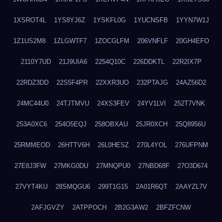
1XSROT4L
1YS8YJ6Z
1YSKFL0G
1YUCNSFB
1YYN7W1J
1Z1US2M8
1ZLGWTF7
1ZOCGLFM
206VNFLF
20GH4EFO
2110Y7UD
21J9UIA6
2254Q10C
226DDKTL
22R2IX7P
22RDZ3DD
22S5F4PR
22XXR3UO
232PTAJG
24AZ56D2
24MC44U0
24TJTMVU
24XS3FEV
24YV1LVI
252T7VNK
253A0XC6
254O5EQJ
258OBXAU
25JR0XCH
25Q8956U
25RMMEOD
26HTTV6H
26L0HESZ
270L4YOL
276UFPNM
27E8J3FW
27MKG0DU
27MNQPU0
27NBD68F
27O3D674
27VYT4KU
28SMQGU6
299T1G15
2A01R6QT
2AAYZL7V
2AFJGVZY
2ATPPOCH
2B2G3AW2
2BFZFCNW