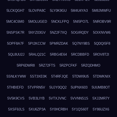
5LCKQGH7
5LOVPA8C
5LY0K9GU
5M4U4YA3
5M8JMWFU
5MC4C6M0
5MOLUGED
5NCKLFPQ
5NI5PO7L
5NROBV9R
5NSPSK7R
5NYZ03GV
5NZ2F7XQ
5OGIRQDY
5OIXNVW6
5OPF8A7F
5PI2KCCW
5PMRZDAK
5Q7NY9BS
5QDQI5F8
5QL8UU2J
5RALQ21C
5RBG4E64
5RCDBBFD
5ROV8T2I
5RP6DWR8
5RZ72FTS
5RZPCFKF
5RZQDHMO
5SNLKYWW
5ST3XE0K
5T4RFJQE
5TDWI9U5
5TDWKNIX
5THBIEFD
5TVPRN5V
5UJY0QQ2
5UPNX603
5UUMB8OT
5V5K9CVS
5VB3LIYB
5VTXJVNC
5VVNNS1S
5XJ2MR7Y
5XSF9JLS
5XU6ZP3A
5Y0HCRBH
5Y1QS60T
5Y86UZX6