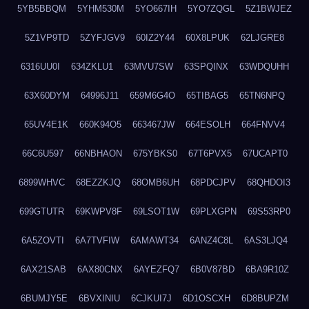
5YB5BBQM
5YHM530M
5YO667IH
5YO7ZQGL
5Z1BWJEZ
5Z1VP9TD
5ZYFJGV9
60IZ2Y44
60X8LPUK
62LJGRE8
6316UU0I
634ZKLU1
63MVU7SW
63SPQINX
63WDQUHH
63X60DYM
64996J11
659M6G4O
65TIBAG5
65TN6NPQ
65UV4E1K
660K94O5
663467JW
664ESOLH
664FNVV4
66C6U597
66NBHAON
675YBKS0
67T6PVX5
67UCAPT0
6899WHVC
68EZZKJQ
68OMB6UH
68PDCJPV
68QHDOI3
699GTUTR
69KWPV8F
69LSOT1W
69PLXGPN
69S53RP0
6A5ZOVTI
6A7TVFIW
6AMAWT34
6ANZ4C8L
6AS3LJQ4
6AX21SAB
6AX80CNX
6AYEZFQ7
6B0V87BD
6BA9R10Z
6BUMJY5E
6BVXINIU
6CJKUI7J
6D1OSCXH
6D8BUPZM