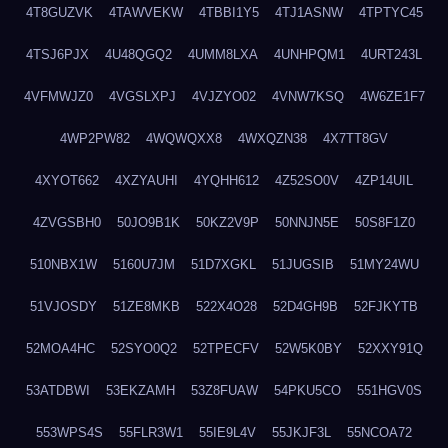
4T8GUZVK
4TAWVEKW
4TBBI1Y5
4TJ1ASNW
4TPTYC45
4TSJ6PJX
4U48QGQ2
4UMM8LXA
4UNHPQM1
4URT243L
4VFMWJZ0
4VGSLXPJ
4VJZYO02
4VNW7KSQ
4W6ZE1F7
4WP2PW82
4WQWQXX8
4WXQZN38
4X7TT8GV
4XYOT662
4XZYAUHI
4YQHH612
4Z52SO0V
4ZP14UIL
4ZVGSBH0
50JO9B1K
50KZ2V9P
50NNJN5E
50S8F1Z0
510NBX1W
5160U7JM
51D7XGKL
51JUGSIB
51MY24WU
51VJOSDY
51ZE8MKB
522X4O28
52D4GH9B
52FJKYTB
52MOA4HC
52SYO0Q2
52TPECFV
52W5K0BY
52XXY91Q
53ATDBWI
53EKZAMH
53Z8FUAW
54PKU5CO
551HGV0S
553WPS4S
55FLR3W1
55IE9L4V
55JKJF3L
55NCOA72