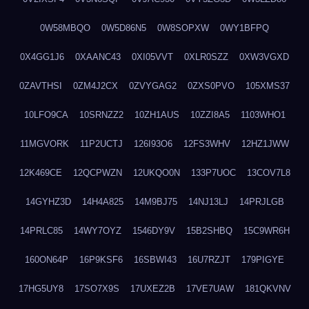
0W58MBQO
0W5D86N5
0W8SOPXW
0WY1BFPQ
0X4GG1J6
0XAANC43
0XI05VVT
0XLR0SZZ
0XW3VGXD
0ZAVTHSI
0ZM4J2CX
0ZVYGAG2
0ZXS0PVO
105XMS37
10LFO9CA
10SRNZZ2
10ZH1AUS
10ZZI8A5
1103WHO1
11MGVORK
11P2UCTJ
126I93O6
12FS3WHV
12HZ1JWW
12K469CE
12QCPWZN
12UKQO0N
133P7UOC
13COV7L8
14GYHZ3D
14H4A825
14M9BJ75
14NJ13LJ
14PRJLGB
14PRLC85
14WY7OYZ
1546DY9V
15B2SHBQ
15C9WR6H
160ON64P
16P9KSF6
16SBWI43
16U7RZJT
179PIGYE
17HG5UY8
17SO7X9S
17UXEZ2B
17VE7UAW
181QKVNV