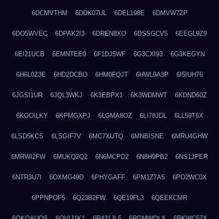
6DCMVTHM
6DDK07UL
6DEL198E
6DMVW7ZP
6DO5WVEC
6DPAK2I3
6DREN8XO
6DSSGCV5
6EEGL9Z9
6EI21UCB
6EMNTEE0
6F1DJ5WF
6G3CXI93
6G3KEGYN
6H6L0Z3E
6HD2DCBO
6HM0FQJT
6HWL9A3P
6I5IUH76
6JGSI1UR
6JQL3WKJ
6K3EBPX1
6K3WDMWT
6KDND60Z
6KOOILKY
6KPMGXPJ
6LGMA8OZ
6LI78JDL
6LL59T6X
6LSD5KCS
6LSGIF7V
6MC7XUTQ
6MNBISNE
6MRU4GHW
6MRWI2FW
6MUKQ2Q2
6N6MCPD2
6N8H9PB2
6NS1JPER
6NTR3U7I
6OXMG49D
6PHYGAFF
6PM1Z7A5
6PO2WC0X
6PPNPOF5
6Q23B2FW
6QE19FL3
6QEEKCMR
6QKOAUOS
6QVIJ1K1
6R431JL5
6RGMWOLX
6RKWC57X