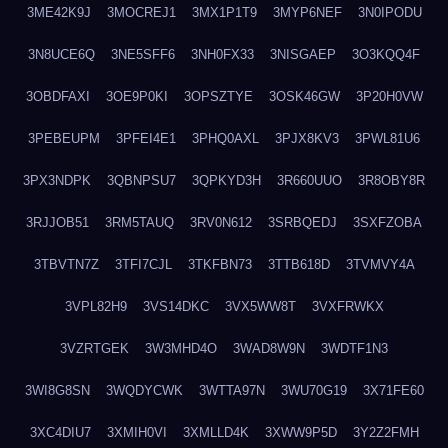
3ME42K9J
3MOCREJ1
3MX1P1T9
3MYP6NEF
3N0IPODU
3N8UCE6Q
3NE5SFF6
3NH0FX33
3NISGAEP
3O3KQQ4F
3OBDFAXI
3OE9P0KI
3OPSZTYE
3OSK46GW
3P20H0VW
3PEBEUPM
3PFEI4E1
3PHQ0AXL
3PJX8KV3
3PWL81U6
3PX3NDPK
3QBNPSU7
3QPKYD3H
3R660UUO
3R8OBY8R
3RJJOB51
3RM5TAUQ
3RV0N612
3SRBQEDJ
3SXFZOBA
3TBVTN7Z
3TFI7CJL
3TKFBN73
3TTB618D
3TVMVY4A
3VPL82H9
3VS14DKC
3VX5WW8T
3VXFRWKX
3VZRTGEK
3W3MHD4O
3WAD8W9N
3WDTF1N3
3WI8G8SN
3WQDYCWK
3WTTA97N
3WU70G19
3X71FE60
3XC4DIU7
3XMIH0VI
3XMLLD4K
3XWW9P5D
3Y2Z2FMH