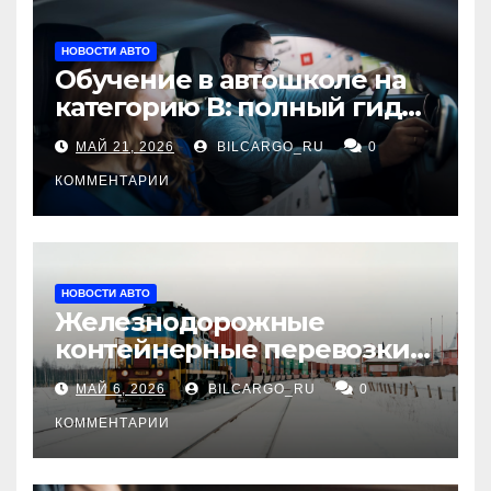
НОВОСТИ АВТО
Обучение в автошколе на
категорию В: полный гид
для будущих водителей
МАЙ 21, 2026
BILCARGO_RU
0
КОММЕНТАРИИ
НОВОСТИ АВТО
Железнодорожные
контейнерные перевозки
из Китая в Россию:
МАЙ 6, 2026
BILCARGO_RU
0
маршруты, сроки и
требования
КОММЕНТАРИИ