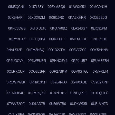
0IM5QCNL
0IUZL33Y
0J6YMSQ9
0JAWX05J
0JMG9NJH
0JX5HAPI
0JXDX9ZM
0K8I19RD
0KA2KHRR
0KCE9EJG
0KFC83WS
0KHXDLT8
0KO7R0BZ
0LA240G7
0LIQ91PM
0LPY3G1Z
0LTLQ0B4
0M40H0CT
0MCMJJJP
0N1LZI50
0NALSI2P
0NFM8HBQ
0O1D2CFA
0O3VCZC0
0OY5HHNM
0P2UDQV4
0P3WEUER
0PHNO5Y4
0PPJIUB7
0PUMEZB4
0QLRKCUP
0QO261FR
0QR27BKM
0QV0STGJ
0R7FXEI4
0RCWTWLK
0RH9C3CH
0S284R8O
0S4IXXQE
0S9E2KPP
0SA9HP4L
0T1MPQXC
0T8PUJB2
0T9LQ0SF
0TDEQ0TY
0TWV72OF
0U01AD7B
0U56W7B0
0UDKWD5I
0UELVNFD
0V2IXSF4
0V3N6SQF
0VJAC930
0VY5ZG3D
0W3LZD86