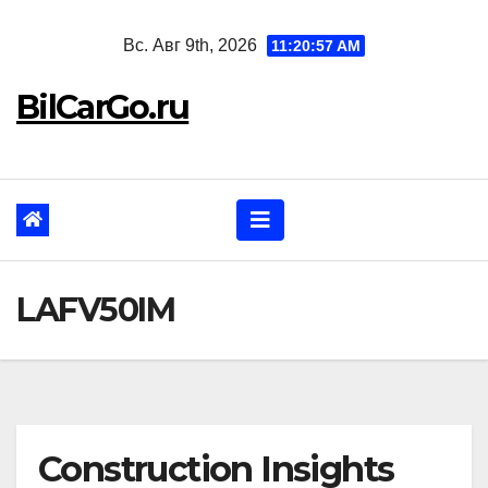
Перейти
Вс. Авг 9th, 2026
11:20:58 AM
к
содержанию
BilCarGo.ru
LAFV50IM
Construction Insights