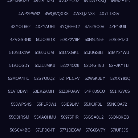
4VFMWJZ0
4VGSLXPJ
4VJZYO02
4VNW7KSQ
4W6ZE1F7
4WP2PW82
4WQWQXX8
4WXQZN38
4X7TT8GV
4XYOT662
4XZYAUHI
4YQHH612
4Z52SO0V
4ZP14UIL
4ZVGSBH0
50JO9B1K
50KZ2V9P
50NNJN5E
50S8F1Z0
510NBX1W
5160U7JM
51D7XGKL
51JUGSIB
51MY24WU
51VJOSDY
51ZE8MKB
522X4O28
52D4GH9B
52FJKYTB
52MOA4HC
52SYO0Q2
52TPECFV
52W5K0BY
52XXY91Q
53ATDBWI
53EKZAMH
53Z8FUAW
54PKU5CO
551HGV0S
553WPS4S
55FLR3W1
55IE9L4V
55JKJF3L
55NCOA72
55QDIRSM
55XAQHMU
56975PIR
56GSA0U2
56QN3KEB
56SCV4BG
571FDQ4T
5771DEGW
57G6BV7Y
57IUFJJS