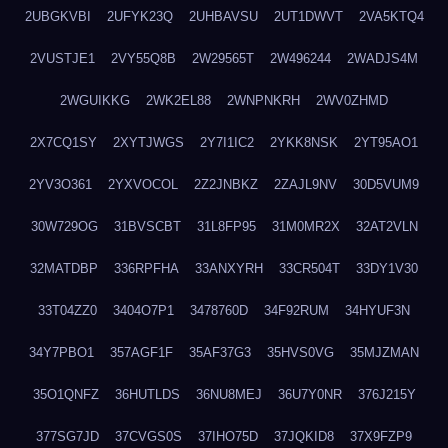
2UBGKVBI
2UFYK23Q
2UHBAVSU
2UT1DWVT
2VA5KTQ4
2VUSTJE1
2VY55Q8B
2W29565T
2W496244
2WADJS4M
2WGUIKKG
2WK2EL88
2WNPNKRH
2WV0ZHMD
2X7CQ1SY
2XYTJWGS
2Y7I1IC2
2YKK8NSK
2YT95AO1
2YV3O361
2YXVOCOL
2Z2JNBKZ
2ZAJL9NV
30D5VUM9
30W729OG
31BVSCBT
31L8FP95
31M0MR2X
32AT2VLN
32MATDBP
336RPFHA
33ANXYRH
33CR504T
33DY1V30
33T04ZZ0
3404O7P1
3478760D
34F92RUM
34HYUF3N
34Y7PBO1
357AGF1F
35AF37G3
35HVS0VG
35MJZMAN
35O1QNFZ
36HUTLDS
36NU8MEJ
36U7Y0NR
376J215Y
377SG7JD
37CVGS0S
37IHO75D
37JQKID8
37X9FZP9