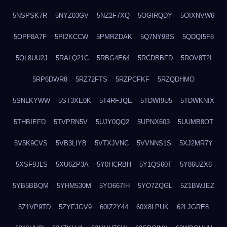
5NSPSK7R
5NYZ03GV
5NZ2F7XQ
5OGIRQDY
5OIXNVW6
5OPF8A7F
5PI2KCCW
5PMRZDAK
5Q7NY9BS
5QDQI5F8
5QL8UU2J
5RALQ21C
5RBG4E64
5RCDBBFD
5ROV8T2I
5RP6DWR8
5RZ72FTS
5RZPCFKF
5RZQDHMO
5SNLKYWW
5ST3XE0K
5T4RFJQE
5TDWI9U5
5TDWKNIX
5THBIEFD
5TVPRN5V
5UJY0QQ2
5UPNX603
5UUMB8OT
5V5K9CVS
5VB3LIYB
5VTXJVNC
5VVNNS1S
5XJ2MR7Y
5XSF9JLS
5XU6ZP3A
5Y0HCRBH
5Y1QS60T
5Y86UZX6
5YB5BBQM
5YHM530M
5YO667IH
5YO7ZQGL
5Z1BWJEZ
5Z1VP9TD
5ZYFJGV9
60IZ2Y44
60X8LPUK
62LJGRE8