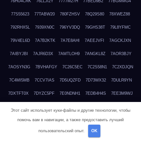
76HU4CRK
76LLJI2Y
7777M27H
77BED9B2
77BGMMG4
77S55623
77TABW20
780FZHSV
78Q29S80
78XWEZ88
792RHX5L
7939XN0C
796YV3DQ
79GHS38T
79L8YFMC
79V4EL6D
7A7B2KTK
7A7E8AHI
7AEEJVFI
7AGCKJXN
7AIBYJBI
7AJR6D3X
7AMTLOH9
7ANGKL8Z
7AOR3BJY
7AOSYN3G
7BVHAFGY
7C26C5EC
7C2S58N1
7C2XDJQN
7C4MI5MB
7CCV7IAS
7D5UQZFD
7D73WX32
7DULR9YN
7DXTFT0X
7DYZC5PF
7E0NDNH1
7EDB4H4S
7EE3M9WJ
7EUSEMEI
7EYNVZ6I
7FB2DR6D
7FE1WG6S
7FGV6NG8
Этот сайт использует куки-файлы и другие технологии, чтобы
помочь вам в навигации, а также предоставить лучший
7FKTW3MA
7FRYD8I9
7FX48QP3
7GDV0B8J
7GER99GF
пользовательский опыт.
OK
7H8E1KTR
7H8LPLGJ
7I854907
7IAYUF4X
7IRRICQI