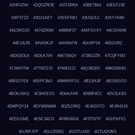
42HIOZNV
42QOZROE
437L5RRA
43BE766X
43EEF23E
43IP3TZ3
43OJ1AEY
43SSFXBJ
43U16JLC
43XY7A9N
441OKOJO
4474ZR0W
4489NF37
44AFGVXY
44CGH1H9
44E14L85
44VA5KJF
44XI8AFW
45A3IPS9
4601IURZ
46DGB3L9
46DLKJV6
46KT56QV
4728GJZN
47CQFY0O
47JMVITW
47TRZS70
47W8J2J2
48QJBQ0X
49MZ8W4O
49R1GYE9
49SPF3MJ
49WWVPJU
4B13IA3F
4B1N5SGO
4BOKJ6KQ
4C9HCESS
4D64LFAR
4D90P4CC
4DV2LKB3
4DWPQY14
4DYW6NWM
4DZ5J3RQ
4E402GTO
4E4R43JK
4EE6J1ME
4ENC34CO
4F88GRG8
4FDT5ITF
4GHTKFV1
4GJRPJFP
4GLC8SBG
4GOTUJAD
4GTUQOMS