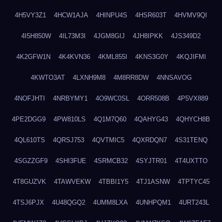
4H5VY3Z1
4HCW1AJA
4HINPU4S
4HSR603T
4HVMV9QI
4I5H850W
4IL73M3I
4JGM8GIJ
4JH8IPKK
4JS349D2
4K2GFW1N
4K4KVN36
4KML855I
4KNS3G0Y
4KQJIFMI
4KWTO3AT
4LXNH9M8
4M8RR8DW
4NNSAVOG
4NOFJHTI
4NRBYMY1
4O9WC0SL
4ORR508B
4P5VX889
4PE2DGG9
4PW810LS
4Q1M7Q60
4QAHYG43
4QHYCH8B
4QL610TS
4QRSJ753
4QVTMIC5
4QXRDQN7
4S31TENQ
4SGZZGF9
4SHI3FUE
4SRMCB32
4SYJTR01
4T4UXTTO
4T8GUZVK
4TAWVEKW
4TBBI1Y5
4TJ1ASNW
4TPTYC45
4TSJ6PJX
4U48QGQ2
4UMM8LXA
4UNHPQM1
4URT243L