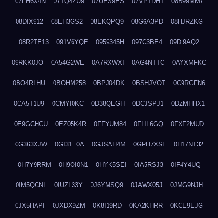
07FH6X4N
07TQ4ZU9
07UES9ES
07VPTDH1
08B99MM7
08DIX912
08EH3GS2
08EKQPQ9
08G6A3PD
08HJRZKG
08R2TE13
091V6YQE
0959345H
097C3BE4
09DI9AQ2
09RKK0JO
0A54G2WE
0A7RXWXI
0AG4NTTC
0AYXMFKC
0BO4RLHU
0BOHM258
0BPJ04DK
0BSHJVOT
0C9RGFN6
0CA5T1U9
0CMYI0KC
0D38QEGH
0DCJSPJ1
0DZMHHX1
0E9GCHCU
0EZ05K4R
0FFYUM84
0FLIL6GQ
0FXF2MUD
0G363XJW
0GI31E0A
0GJSAH4M
0GRH7XSL
0H17NT32
0H7Y9RRM
0H9OI0N1
0HYK5SEI
0IA5RSJ3
0IF4Y4UQ
0IM5QCNL
0IUZL33Y
0J6YMSQ9
0JAWX05J
0JMG9NJH
0JX5HAPI
0JXDX9ZM
0K8I19RD
0KA2KHRR
0KCE9EJG