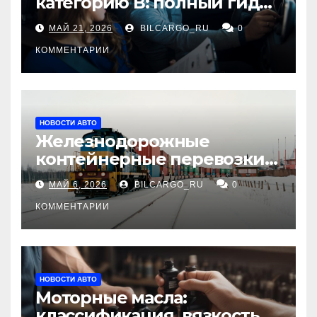
категорию В: полный гид
для будущих водителей
МАЙ 21, 2026
BILCARGO_RU
0
КОММЕНТАРИИ
НОВОСТИ АВТО
Железнодорожные
контейнерные перевозки
из Китая в Россию:
МАЙ 6, 2026
BILCARGO_RU
0
маршруты, сроки и
требования
КОММЕНТАРИИ
НОВОСТИ АВТО
Моторные масла:
классификация, вязкость и