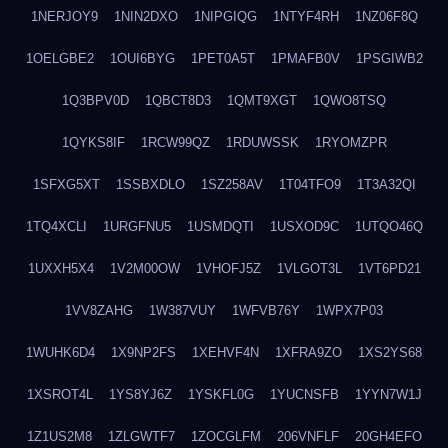
1NERJOY9
1NIN2DXO
1NIPGIQG
1NTYF4RH
1NZ06F8Q
1OELGBE2
1OUI6BYG
1PET0A5T
1PMAFB0V
1PSGIWB2
1Q3BPV0D
1QBCT8D3
1QMT9XGT
1QWO8TSQ
1QYKS8IF
1RCW99QZ
1RDUWSSK
1RYOMZPR
1SFXG5XT
1SSBXDLO
1SZ258AV
1T04TFO9
1T3A32QI
1TQ4XCLI
1URGFNU5
1USMDQTI
1USXOD9C
1UTQO46Q
1UXXH5X4
1V2M00OW
1VHOFJ5Z
1VLGOT3L
1VT6PD21
1VV8ZAHG
1W387VUY
1WFVB76Y
1WPX7P03
1WUHK6D4
1X9NP2FS
1XEHVF4N
1XFRA9ZO
1XS2YS68
1XSROT4L
1YS8YJ6Z
1YSKFL0G
1YUCNSFB
1YYN7W1J
1Z1US2M8
1ZLGWTF7
1ZOCGLFM
206VNFLF
20GH4EFO