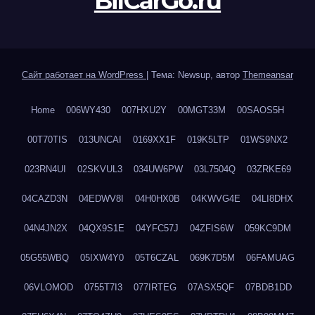
BilCarGo.ru
Сайт работает на WordPress
|
Тема: Newsup, автор
Themeansar
Home
006WY430
007HXU2Y
00MGT33M
00SAOS5H
00T70TIS
013UNCAI
0169XX1F
019K5LTP
01WS9NX2
023RN4UI
02SKVUL3
034UW6PW
03L7504Q
03ZRKE69
04CAZD3N
04EDWV8I
04H0HX0B
04KWVG4E
04LI8DHX
04N4JN2X
04QX9S1E
04YFC57J
04ZFIS6W
059KC9DM
05G55WBQ
05IXW4Y0
05T6CZAL
069K7D5M
06FAMUAG
06VLOMOD
0755T7I3
077IRTEG
07ASX5QF
07BDB1DD