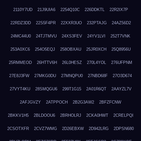
2110Y7UD
21J9UIA6
2254Q10C
226DDKTL
22R2IX7P
22RDZ3DD
22S5F4PR
22XXR3UO
232PTAJG
24AZ56D2
24MC44U0
24TJTMVU
24XS3FEV
24YV1LVI
252T7VNK
253A0XC6
254O5EQJ
258OBXAU
25JR0XCH
25Q8956U
25RMMEOD
26HTTV6H
26L0HESZ
270L4YOL
276UFPNM
27E8J3FW
27MKG0DU
27MNQPU0
27NBD68F
27O3D674
27VYT4KU
28SMQGU6
299T1G15
2A01R6QT
2AAYZL7V
2AFJGVZY
2ATPPOCH
2B2G3AW2
2BFZFCNW
2BKKV1H5
2BLDOOU6
2BRHOLRJ
2CKA0HWT
2CRELPQI
2CSOTXFR
2CVZ7WMG
2D26EBXW
2D942LRG
2DPSN680