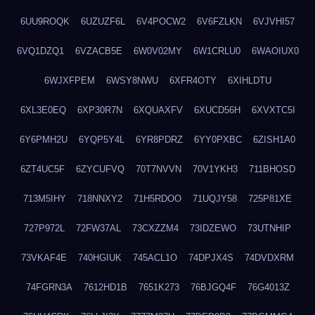
6UU9ROQK
6UZUZF6L
6V4POCW2
6V6FZLKN
6VJVHI57
6VQ1DZQ1
6VZACB5E
6W0V02MY
6W1CRLU0
6WAOIUX0
6WJXFPEM
6WSY8NWU
6XFR4OTY
6XIHLDTU
6XL3E0EQ
6XP30R7N
6XQUAXFV
6XUCD56H
6XVXTC5I
6Y6PMH2U
6YQP5Y4L
6YR8PDRZ
6YY0PXBC
6ZISH1A0
6ZT4UC5F
6ZYCUFVQ
70T7NVVN
70V1YKH3
711BHOSD
713M5IHY
718NNXY2
71H5RDOO
71UQJY58
725P81XE
727P972L
72FW37AL
73CXZZM4
73IDZEWO
73UTNHIP
73VKAF4E
740HGIUK
745ACL1O
74DPJX4S
74DVDXRM
74FGRN3A
7612HD1B
7651K273
76BJGQ4F
76G4013Z