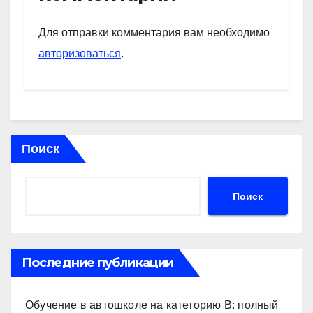
A
a
kl
в
p
m
a
и
Для отправки комментария вам необходимо
p
ss
ть
авторизоваться
.
ni
ki
Поиск
Поиск
Последние публикации
Обучение в автошколе на категорию В: полный