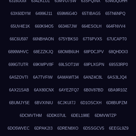
6316UU0I
634ZKLU1
63MVU7SW
63SPQINX
63WDQUHH
63X60DYM
64996J11
659M6G4O
65TIBAG5
65TN6NPQ
65UV4E1K
660K94O5
663467JW
664ESOLH
664FNVV4
66C6U597
66NBHAON
675YBKS0
67T6PVX5
67UCAPT0
6899WHVC
68EZZKJQ
68OMB6UH
68PDCJPV
68QHDOI3
699GTUTR
69KWPV8F
69LSOT1W
69PLXGPN
69S53RP0
6A5ZOVTI
6A7TVFIW
6AMAWT34
6ANZ4C8L
6AS3LJQ4
6AX21SAB
6AX80CNX
6AYEZFQ7
6B0V87BD
6BA9R10Z
6BUMJY5E
6BVXINIU
6CJKUI7J
6D1OSCXH
6D8BUPZM
6DCMVTHM
6DDK07UL
6DEL198E
6DMVW7ZP
6DO5WVEC
6DPAK2I3
6DREN8XO
6DSSGCV5
6EEGL9Z9