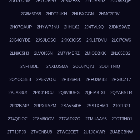
2DU7LORM
2EZC76PR
2F53ZH8K
2FFJSSR3
2G789XQE
2G8M6D58
2HDT2UKH
2HLBXGGN
2HMC2F0V
2HO7QAUP
2HYWPJNU
2IIHI162
2J4TVL9Q
2JDKS9WZ
2JG4QYDE
2JSJLGSQ
2KKCIQS5
2KL1TDVU
2LCI7CW6
2LN9C5H3
2LVOI55N
2M7YMERZ
2MIQDBKK
2N165DB2
2NFH8OET
2NXDJSMA
2OC6YQYJ
2ODHTNIQ
2OYOC8EB
2P5KVO7J
2PB26F91
2PFU2MB3
2PGICZT7
2PJA33U1
2PK01RCU
2Q6V9UEG
2QFIABDG
2QYABSTR
2R02B74P
2RPXRAZM
2SAV54DE
2SS1XHM0
2T0TIR21
2T4QFIOC
2T8M8OOV
2TGAD2ZO
2TMUAAY5
2TOT3HO1
2TT1JPJ0
2TVCNBU8
2TWC2CET
2U1JCAWR
2UABCBNW