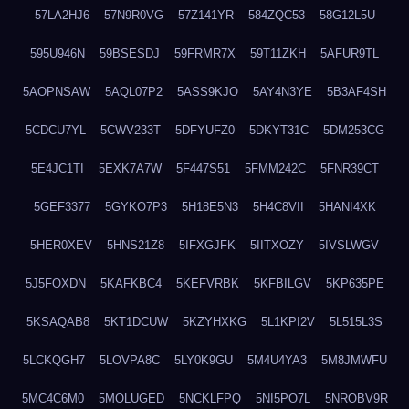
57LA2HJ6
57N9R0VG
57Z141YR
584ZQC53
58G12L5U
595U946N
59BSESDJ
59FRMR7X
59T11ZKH
5AFUR9TL
5AOPNSAW
5AQL07P2
5ASS9KJO
5AY4N3YE
5B3AF4SH
5CDCU7YL
5CWV233T
5DFYUFZ0
5DKYT31C
5DM253CG
5E4JC1TI
5EXK7A7W
5F447S51
5FMM242C
5FNR39CT
5GEF3377
5GYKO7P3
5H18E5N3
5H4C8VII
5HANI4XK
5HER0XEV
5HNS21Z8
5IFXGJFK
5IITXOZY
5IVSLWGV
5J5FOXDN
5KAFKBC4
5KEFVRBK
5KFBILGV
5KP635PE
5KSAQAB8
5KT1DCUW
5KZYHXKG
5L1KPI2V
5L515L3S
5LCKQGH7
5LOVPA8C
5LY0K9GU
5M4U4YA3
5M8JMWFU
5MC4C6M0
5MOLUGED
5NCKLFPQ
5NI5PO7L
5NROBV9R