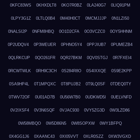
0KFC83WS
0KHXDLT8
0KO7R0BZ
0LA240G7
0LIQ91PM
0LPY3G1Z
0LTLQ0B4
0M40H0CT
0MCMJJJP
0N1LZI50
0NALSI2P
0NFM8HBQ
0O1D2CFA
0O3VCZC0
0OY5HHNM
0P2UDQV4
0P3WEUER
0PHNO5Y4
0PPJIUB7
0PUMEZB4
0QLRKCUP
0QO261FR
0QR27BKM
0QV0STGJ
0R7FXEI4
0RCWTWLK
0RH9C3CH
0S284R8O
0S4IXXQE
0S9E2KPP
0SA9HP4L
0T1MPQXC
0T8PUJB2
0T9LQ0SF
0TDEQ0TY
0TWV72OF
0U01AD7B
0U56W7B0
0UDKWD5I
0UELVNFD
0V2IXSF4
0V3N6SQF
0VJAC930
0VY5ZG3D
0W3LZD86
0W58MBQO
0W5D86N5
0W8SOPXW
0WY1BFPQ
0X4GG1J6
0XAANC43
0XI05VVT
0XLR0SZZ
0XW3VGXD