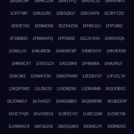
1B3DEC8P
1BHACZIN
1BI91YFQ
1BNJXLZ0
1BR5X4KO
1CFFT9FI
1D9U2JR1
1DBSQ817
1DRJ3XP8
1E2BYTZD
1E8JEY8J
1EN94O56
1EZXAZS6
1FH0C41J
1FIP186C
1FJ0BB6J
1FM8AVFQ
1FP03I5E
1GL2VJGH
1GRISVQA
1GWILLXI
1H4L4ROK
1HAKMC6P
1HDB3VUY
1HHJEK58
1HR93CXT
1I70CGZX
1IASZ8H3
1IF86W04
1IHA2RU7
1IOKJ9IZ
1IOWA7OG
1IWGPKRW
1JEZBYO7
1JFVZL7X
1JKQPSW2
1JL35ZZ0
1JUOBZ9U
1JZ9UNM8
1K1OOBX2
1KJONM1Y
1KJVH227
1KMG68BO
1KQW0D9E
1KUB22OP
1KUC7YQ5
1KVUSEU1
1L0EECVC
1L92C1GM
1LO2KT45
1LVWMXC9
1MF16JX6
1MZGQ4D3
1N3AELFF
1N3R82X5