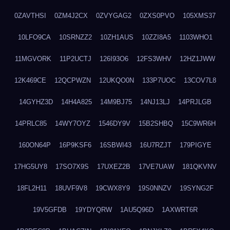
0ZAVTHSI
0ZM4J2CX
0ZVYGAG2
0ZXS0PVO
105XMS37
10LFO9CA
10SRNZZ2
10ZH1AUS
10ZZI8A5
1103WHO1
11MGVORK
11P2UCTJ
126I93O6
12FS3WHV
12HZ1JWW
12K469CE
12QCPWZN
12UKQO0N
133P7UOC
13COV7L8
14GYHZ3D
14H4A825
14M9BJ75
14NJ13LJ
14PRJLGB
14PRLC85
14WY7OYZ
1546DY9V
15B2SHBQ
15C9WR6H
160ON64P
16P9KSF6
16SBWI43
16U7RZJT
179PIGYE
17HG5UY8
17SO7X9S
17UXEZ2B
17VE7UAW
181QKVNV
18FL2H11
18UVF9V8
19CWX8Y9
19S0NNZV
19SYNG2F
19V5GFDB
19YDYQRW
1AU5Q96D
1AXWRT6R