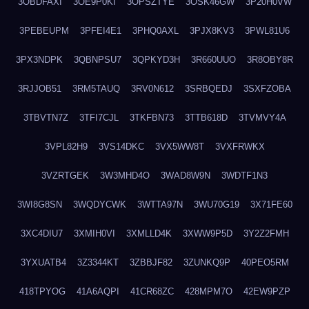
3OBDFAXI
3OE9P0KI
3OPSZTYE
3OSK46GW
3P20H0VW
3PEBEUPM
3PFEI4E1
3PHQ0AXL
3PJX8KV3
3PWL81U6
3PX3NDPK
3QBNPSU7
3QPKYD3H
3R660UUO
3R8OBY8R
3RJJOB51
3RM5TAUQ
3RV0N612
3SRBQEDJ
3SXFZOBA
3TBVTN7Z
3TFI7CJL
3TKFBN73
3TTB618D
3TVMVY4A
3VPL82H9
3VS14DKC
3VX5WW8T
3VXFRWKX
3VZRTGEK
3W3MHD4O
3WAD8W9N
3WDTF1N3
3WI8G8SN
3WQDYCWK
3WTTA97N
3WU70G19
3X71FE60
3XC4DIU7
3XMIH0VI
3XMLLD4K
3XWW9P5D
3Y2Z2FMH
3YXUATB4
3Z3344KT
3ZBBJF82
3ZUNKQ9P
40PEO5RM
418TPYOG
41A6AQPI
41CR68ZC
428MPM7O
42EW9PZP