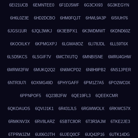
6EI21UCB
6EMNTEE0
6F1DJ5WF
6G3CXI93
6G3KEGYN
6H6L0Z3E
6HD2DCBO
6HM0FQJT
6HWL9A3P
6I5IUH76
6JGSI1UR
6JQL3WKJ
6K3EBPX1
6K3WDMWT
6KDND60Z
6KOOILKY
6KPMGXPJ
6LGMA8OZ
6LI78JDL
6LL59T6X
6LSD5KCS
6LSGIF7V
6MC7XUTQ
6MNBISNE
6MRU4GHW
6MRWI2FW
6MUKQ2Q2
6N6MCPD2
6N8H9PB2
6NS1JPER
6NTR3U7I
6OXMG49D
6PHYGAFF
6PM1Z7A5
6PO2WC0X
6PPNPOF5
6Q23B2FW
6QE19FL3
6QEEKCMR
6QKOAUOS
6QVIJ1K1
6R431JL5
6RGMWOLX
6RKWC57X
6RMKNV3X
6RV8LARZ
6SBTC8OR
6T3R3AJM
6TKE2JE3
6TPRWJZM
6U06OJTH
6UJEQ0CF
6UQ42P16
6UTK14DG