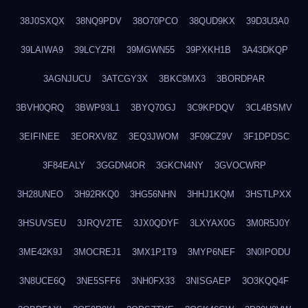
38J0SXQX
38NQ9PDV
38O70PCO
38QUD9KX
39D3U3A0
39LAIWA9
39LCYZRI
39MGWN55
39PXKH1B
3A43DKQP
3AGNJUCU
3ATCGY3X
3BKC9MX3
3BORDPAR
3BVH0QRQ
3BWP93L1
3BYQ70GJ
3C9KPDQV
3CL4BSMV
3EIFINEE
3EORXV8Z
3EQ3JWOM
3F09CZ9V
3F1DPDSC
3F84EALY
3GGDN4OR
3GKCN4NY
3GVOCWRP
3H28UNEO
3H92RKQ0
3HG56NHN
3HHJ1KQM
3HSTLPXX
3HSUVSEU
3JRQV2TE
3JX0QDYF
3LXYAX0G
3M0R5J0Y
3ME42K9J
3MOCREJ1
3MX1P1T9
3MYP6NEF
3N0IPODU
3N8UCE6Q
3NE5SFF6
3NH0FX33
3NISGAEP
3O3KQQ4F