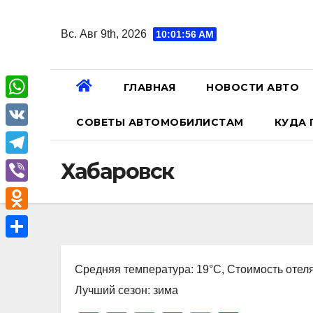
Перейти
к
Вс. Авг 9th, 2026
10:01:56 AM
содержанию
ГЛАВНАЯ
НОВОСТИ АВТО
W
СОВЕТЫ АВТОМОБИЛИСТАМ
КУДА 
h
V
a
K
T
Хабаровск
t
e
V
s
l
i
A
O
e
b
p
d
О
g
e
p
n
Средняя температура: 19°C, Стоимость отеля
т
r
r
o
Лучший сезон: зима
п
a
k