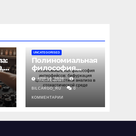
UNCATEGORISED
а:
Полиномиальная
,
философия
интерфейсов:
АПР 16, 2026
бифуркация
циклом
BILCARGO_RU
0
ов
Статистики
КОММЕНТАРИИ
анализа в
стохастической
среде