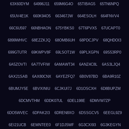
63X60DYM
64996J11
659M6G4O
65TIBAG5
65TN6NPQ
65UV4E1K
660K94O5
663467JW
664ESOLH
664FNVV4
66C6U597
66NBHAON
675YBKS0
67T6PVX5
67UCAPT0
6899WHVC
68EZZKJQ
68OMB6UH
68PDCJPV
68QHDOI3
699GTUTR
69KWPV8F
69LSOT1W
69PLXGPN
69S53RP0
6A5ZOVTI
6A7TVFIW
6AMAWT34
6ANZ4C8L
6AS3LJQ4
6AX21SAB
6AX80CNX
6AYEZFQ7
6B0V87BD
6BA9R10Z
6BUMJY5E
6BVXINIU
6CJKUI7J
6D1OSCXH
6D8BUPZM
6DCMVTHM
6DDK07UL
6DEL198E
6DMVW7ZP
6DO5WVEC
6DPAK2I3
6DREN8XO
6DSSGCV5
6EEGL9Z9
6EI21UCB
6EMNTEE0
6F1DJ5WF
6G3CXI93
6G3KEGYN