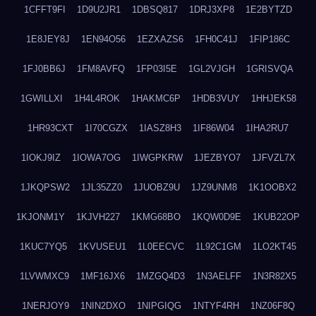
1CFFT9FI
1D9U2JR1
1DBSQ817
1DRJ3XP8
1E2BYTZD
1E8JEY8J
1EN94O56
1EZXAZS6
1FH0C41J
1FIP186C
1FJ0BB6J
1FM8AVFQ
1FP03I5E
1GL2VJGH
1GRISVQA
1GWILLXI
1H4L4ROK
1HAKMC6P
1HDB3VUY
1HHJEK58
1HR93CXT
1I70CGZX
1IASZ8H3
1IF86W04
1IHA2RU7
1IOKJ9IZ
1IOWA7OG
1IWGPKRW
1JEZBYO7
1JFVZL7X
1JKQPSW2
1JL35ZZ0
1JUOBZ9U
1JZ9UNM8
1K1OOBX2
1KJONM1Y
1KJVH227
1KMG68BO
1KQW0D9E
1KUB22OP
1KUC7YQ5
1KVUSEU1
1L0EECVC
1L92C1GM
1LO2KT45
1LVWMXC9
1MF16JX6
1MZGQ4D3
1N3AELFF
1N3R82X5
1NERJOY9
1NIN2DXO
1NIPGIQG
1NTYF4RH
1NZ06F8Q