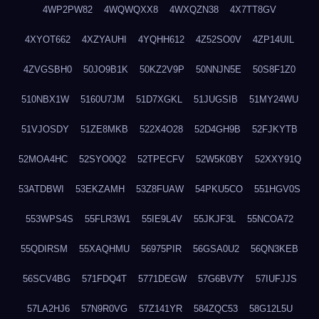
4WP2PW82
4WQWQXX8
4WXQZN38
4X7TT8GV
4XYOT662
4XZYAUHI
4YQHH612
4Z52SO0V
4ZP14UIL
4ZVGSBH0
50JO9B1K
50KZ2V9P
50NNJN5E
50S8F1Z0
510NBX1W
5160U7JM
51D7XGKL
51JUGSIB
51MY24WU
51VJOSDY
51ZE8MKB
522X4O28
52D4GH9B
52FJKYTB
52MOA4HC
52SYO0Q2
52TPECFV
52W5K0BY
52XXY91Q
53ATDBWI
53EKZAMH
53Z8FUAW
54PKU5CO
551HGV0S
553WPS4S
55FLR3W1
55IE9L4V
55JKJF3L
55NCOA72
55QDIRSM
55XAQHMU
56975PIR
56GSA0U2
56QN3KEB
56SCV4BG
571FDQ4T
5771DEGW
57G6BV7Y
57IUFJJS
57LA2HJ6
57N9R0VG
57Z141YR
584ZQC53
58G12L5U