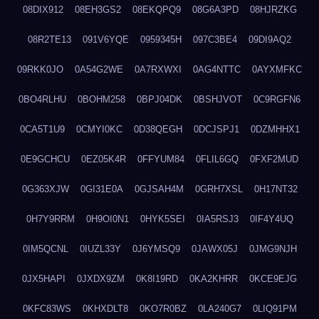
08DIX912
08EH3GS2
08EKQPQ9
08G6A3PD
08HJRZKG
08R2TE13
091V6YQE
0959345H
097C3BE4
09DI9AQ2
09RKK0JO
0A54G2WE
0A7RXWXI
0AG4NTTC
0AYXMFKC
0BO4RLHU
0BOHM258
0BPJ04DK
0BSHJVOT
0C9RGFN6
0CA5T1U9
0CMYI0KC
0D38QEGH
0DCJSPJ1
0DZMHHX1
0E9GCHCU
0EZ05K4R
0FFYUM84
0FLIL6GQ
0FXF2MUD
0G363XJW
0GI31E0A
0GJSAH4M
0GRH7XSL
0H17NT32
0H7Y9RRM
0H9OI0N1
0HYK5SEI
0IA5RSJ3
0IF4Y4UQ
0IM5QCNL
0IUZL33Y
0J6YMSQ9
0JAWX05J
0JMG9NJH
0JX5HAPI
0JXDX9ZM
0K8I19RD
0KA2KHRR
0KCE9EJG
0KFC83WS
0KHXDLT8
0KO7R0BZ
0LA240G7
0LIQ91PM