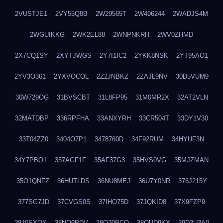
2VUSTJE1
2VY55Q8B
2W29565T
2W496244
2WADJS4M
2WGUIKKG
2WK2EL88
2WNPNKRH
2WV0ZHMD
2X7CQ1SY
2XYTJWGS
2Y7I1IC2
2YKK8NSK
2YT95AO1
2YV3O361
2YXVOCOL
2Z2JNBKZ
2ZAJL9NV
30D5VUM9
30W729OG
31BVSCBT
31L8FP95
31M0MR2X
32AT2VLN
32MATDBP
336RPFHA
33ANXYRH
33CR504T
33DY1V30
33T04ZZ0
3404O7P1
3478760D
34F92RUM
34HYUF3N
34Y7PBO1
357AGF1F
35AF37G3
35HVS0VG
35MJZMAN
35O1QNFZ
36HUTLDS
36NU8MEJ
36U7Y0NR
376J215Y
377SG7JD
37CVGS0S
37IHO75D
37JQKID8
37X9FZP9
38J0SXQX
38NQ9PDV
38O70PCO
38QUD9KX
39D3U3A0