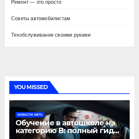
Ремонт — это просто
Советы автомобилистам
Техобслуживание своими руками
YOU MISSED
НОВОСТИ АВТО
Обучение в автошколе на
категорию В: полный гид
для будущих водителей