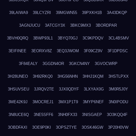
39LAIWA9
39LCYZRI
39MGWN55
39PXKH1B
3A43DKQP
3AGNJUCU
3ATCGY3X
3BKC9MX3
3BORDPAR
3BVH0QRQ
3BWP93L1
3BYQ70GJ
3C9KPDQV
3CL4BSMV
3EIFINEE
3EORXV8Z
3EQ3JWOM
3F09CZ9V
3F1DPDSC
3F84EALY
3GGDN4OR
3GKCN4NY
3GVOCWRP
3H28UNEO
3H92RKQ0
3HG56NHN
3HHJ1KQM
3HSTLPXX
3HSUVSEU
3JRQV2TE
3JX0QDYF
3LXYAX0G
3M0R5J0Y
3ME42K9J
3MOCREJ1
3MX1P1T9
3MYP6NEF
3N0IPODU
3N8UCE6Q
3NE5SFF6
3NH0FX33
3NISGAEP
3O3KQQ4F
3OBDFAXI
3OE9P0KI
3OPSZTYE
3OSK46GW
3P20H0VW