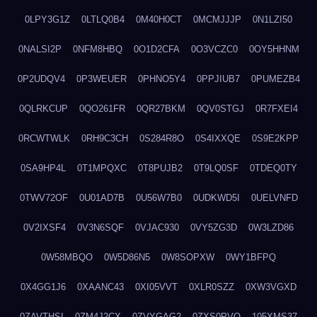
0LPY3G1Z
0LTLQ0B4
0M40H0CT
0MCMJJJP
0N1LZI50
0NALSI2P
0NFM8HBQ
0O1D2CFA
0O3VCZC0
0OY5HHNM
0P2UDQV4
0P3WEUER
0PHNO5Y4
0PPJIUB7
0PUMEZB4
0QLRKCUP
0QO261FR
0QR27BKM
0QV0STGJ
0R7FXEI4
0RCWTWLK
0RH9C3CH
0S284R8O
0S4IXXQE
0S9E2KPP
0SA9HP4L
0T1MPQXC
0T8PUJB2
0T9LQ0SF
0TDEQ0TY
0TWV72OF
0U01AD7B
0U56W7B0
0UDKWD5I
0UELVNFD
0V2IXSF4
0V3N6SQF
0VJAC930
0VY5ZG3D
0W3LZD86
0W58MBQO
0W5D86N5
0W8SOPXW
0WY1BFPQ
0X4GG1J6
0XAANC43
0XI05VVT
0XLR0SZZ
0XW3VGXD
0ZAVTHSI
0ZM4J2CX
0ZVYGAG2
0ZXS0PVO
105XMS37