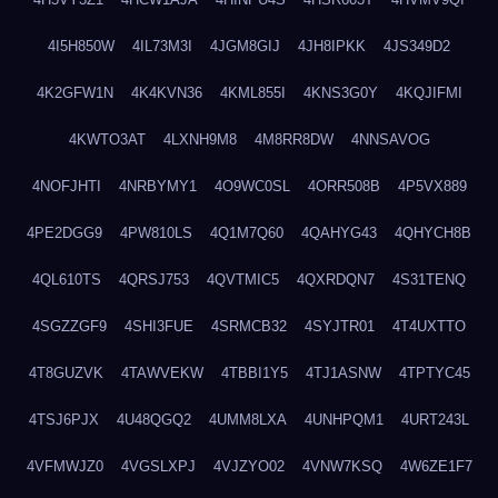
4I5H850W
4IL73M3I
4JGM8GIJ
4JH8IPKK
4JS349D2
4K2GFW1N
4K4KVN36
4KML855I
4KNS3G0Y
4KQJIFMI
4KWTO3AT
4LXNH9M8
4M8RR8DW
4NNSAVOG
4NOFJHTI
4NRBYMY1
4O9WC0SL
4ORR508B
4P5VX889
4PE2DGG9
4PW810LS
4Q1M7Q60
4QAHYG43
4QHYCH8B
4QL610TS
4QRSJ753
4QVTMIC5
4QXRDQN7
4S31TENQ
4SGZZGF9
4SHI3FUE
4SRMCB32
4SYJTR01
4T4UXTTO
4T8GUZVK
4TAWVEKW
4TBBI1Y5
4TJ1ASNW
4TPTYC45
4TSJ6PJX
4U48QGQ2
4UMM8LXA
4UNHPQM1
4URT243L
4VFMWJZ0
4VGSLXPJ
4VJZYO02
4VNW7KSQ
4W6ZE1F7