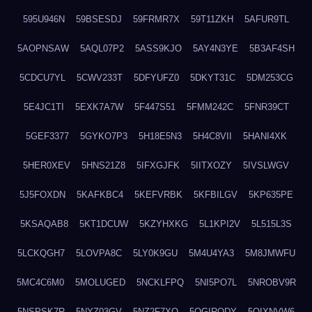
595U946N
59BSESDJ
59FRMR7X
59T11ZKH
5AFUR9TL
5AOPNSAW
5AQL07P2
5ASS9KJO
5AY4N3YE
5B3AF4SH
5CDCU7YL
5CWV233T
5DFYUFZ0
5DKYT31C
5DM253CG
5E4JC1TI
5EXK7A7W
5F447S51
5FMM242C
5FNR39CT
5GEF3377
5GYKO7P3
5H18E5N3
5H4C8VII
5HANI4XK
5HER0XEV
5HNS21Z8
5IFXGJFK
5IITXOZY
5IVSLWGV
5J5FOXDN
5KAFKBC4
5KEFVRBK
5KFBILGV
5KP635PE
5KSAQAB8
5KT1DCUW
5KZYHXKG
5L1KPI2V
5L515L3S
5LCKQGH7
5LOVPA8C
5LY0K9GU
5M4U4YA3
5M8JMWFU
5MC4C6M0
5MOLUGED
5NCKLFPQ
5NI5PO7L
5NROBV9R
5NSPSK7R
5NYZ03GV
5NZ2F7XQ
5OGIRQDY
5OIXNVW6