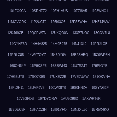
10LFO9CA
10SRNZZ2
10ZH1AUS
10ZZI8A5
1103WHO1
11MGVORK
11P2UCTJ
126I93O6
12FS3WHV
12HZ1JWW
12K469CE
12QCPWZN
12UKQO0N
133P7UOC
13COV7L8
14GYHZ3D
14H4A825
14M9BJ75
14NJ13LJ
14PRJLGB
14PRLC85
14WY7OYZ
1546DY9V
15B2SHBQ
15C9WR6H
160ON64P
16P9KSF6
16SBWI43
16U7RZJT
179PIGYE
17HG5UY8
17SO7X9S
17UXEZ2B
17VE7UAW
181QKVNV
18FL2H11
18UVF9V8
19CWX8Y9
19S0NNZV
19SYNG2F
19V5GFDB
19YDYQRW
1AU5Q96D
1AXWRT6R
1B3DEC8P
1BHACZIN
1BI91YFQ
1BNJXLZ0
1BR5X4KO