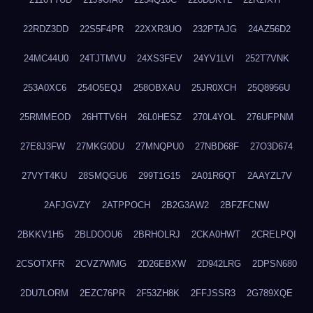
22RDZ3DD
22S5F4PR
22XXR3UO
232PTAJG
24AZ56D2
24MC44U0
24TJTMVU
24XS3FEV
24YV1LVI
252T7VNK
253A0XC6
254O5EQJ
258OBXAU
25JR0XCH
25Q8956U
25RMMEOD
26HTTV6H
26L0HESZ
270L4YOL
276UFPNM
27E8J3FW
27MKG0DU
27MNQPU0
27NBD68F
27O3D674
27VYT4KU
28SMQGU6
299T1G15
2A01R6QT
2AAYZL7V
2AFJGVZY
2ATPPOCH
2B2G3AW2
2BFZFCNW
2BKKV1H5
2BLDOOU6
2BRHOLRJ
2CKA0HWT
2CRELPQI
2CSOTXFR
2CVZ7WMG
2D26EBXW
2D942LRG
2DPSN680
2DU7LORM
2EZC76PR
2F53ZH8K
2FFJSSR3
2G789XQE