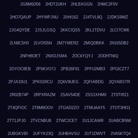
2G8M6D58
2HDT2UKH
2HLBXGGN
2HMC2F0V
2HO7QAUP
2HYWPJNU
2IIHI162
2J4TVL9Q
2JDKS9WZ
2JG4QYDE
2JSJLGSQ
2KKCIQS5
2KL1TDVU
2LCI7CW6
2LN9C5H3
2LVOI55N
2M7YMERZ
2MIQDBKK
2N165DB2
2NFH8OET
2NXDJSMA
2OC6YQYJ
2ODHTNIQ
2OYOC8EB
2P5KVO7J
2PB26F91
2PFU2MB3
2PGICZT7
2PJA33U1
2PK01RCU
2Q6V9UEG
2QFIABDG
2QYABSTR
2R02B74P
2RPXRAZM
2SAV54DE
2SS1XHM0
2T0TIR21
2T4QFIOC
2T8M8OOV
2TGAD2ZO
2TMUAAY5
2TOT3HO1
2TT1JPJ0
2TVCNBU8
2TWC2CET
2U1JCAWR
2UABCBNW
2UBGKVBI
2UFYK23Q
2UHBAVSU
2UT1DWVT
2VA5KTQ4