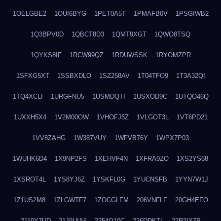
1OELGBE2
1OUI6BYG
1PET0A5T
1PMAFB0V
1PSGIWB2
1Q3BPV0D
1QBCT8D3
1QMT9XGT
1QWO8TSQ
1QYKS8IF
1RCW99QZ
1RDUWSSK
1RYOMZPR
1SFXG5XT
1SSBXDLO
1SZ258AV
1T04TFO9
1T3A32QI
1TQ4XCLI
1URGFNU5
1USMDQTI
1USXOD9C
1UTQO46Q
1UXXH5X4
1V2M00OW
1VHOFJ5Z
1VLGOT3L
1VT6PD21
1VV8ZAHG
1W387VUY
1WFVB76Y
1WPX7P03
1WUHK6D4
1X9NP2FS
1XEHVF4N
1XFRA9ZO
1XS2YS68
1XSROT4L
1YS8YJ6Z
1YSKFL0G
1YUCNSFB
1YYN7W1J
1Z1US2M8
1ZLGWTF7
1ZOCGLFM
206VNFLF
20GH4EFO
2110Y7UD
21J9UIA6
2254Q10C
226DDKTL
22R2IX7P