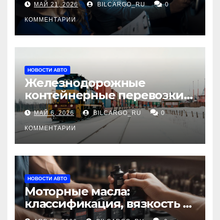
МАЙ 21, 2026
BILCARGO_RU
0
КОММЕНТАРИИ
НОВОСТИ АВТО
Железнодорожные
контейнерные перевозки
из Китая в Россию:
МАЙ 6, 2026
BILCARGO_RU
0
маршруты, сроки и
требования
КОММЕНТАРИИ
НОВОСТИ АВТО
Моторные масла:
классификация, вязкость и
рекомендации по выбору