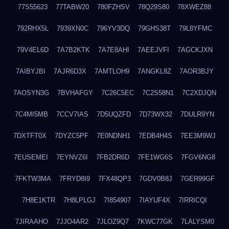
77S55623
77TABW20
780FZHSV
78Q29S80
78XWEZ88
792RHX5L
7939XN0C
796YV3DQ
79GHS38T
79L8YFMC
79V4EL6D
7A7B2KTK
7A7E8AHI
7AEEJVFI
7AGCKJXN
7AIBYJBI
7AJR6D3X
7AMTLOH9
7ANGKL8Z
7AOR3BJY
7AOSYN3G
7BVHAFGY
7C26C5EC
7C2S58N1
7C2XDJQN
7C4MI5MB
7CCV7IAS
7D5UQZFD
7D73WX32
7DULR9YN
7DXTFT0X
7DYZC5PF
7E0NDNH1
7EDB4H4S
7EE3M9WJ
7EUSEMEI
7EYNVZ6I
7FB2DR6D
7FE1WG6S
7FGV6NG8
7FKTW3MA
7FRYD8I9
7FX48QP3
7GDV0B8J
7GER99GF
7H8E1KTR
7H8LPLGJ
7I854907
7IAYUF4X
7IRRICQI
7JIRAAHO
7JJO4AR2
7JLOZ9Q7
7KWC77GK
7LALYSM0