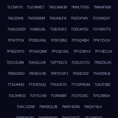
7LCWIIY0
7LVURME7
7M1UWA38
7MHLTVDG
7MM4F50B
7NL020H5
7NS5N00M
7NSA9LFN
7NZIGFWV
7O15HQUY
7O6U1WZR
7O89DJ0L
7OB253FZ
7ODLM7D2
7OY8DOTS
7P5VTP24
7PDDGXNL
7PDF28N1
7PISQHBH
7PKT2VUV
7PN5ZVPO
7PS4XQMK
7PVQC4XL
7PVZ4BY4
7PY3EC1H
7Q1VZL8M
7QAQLLVB
7QP7DLC5
7QSLGYCU
7R0ZOLUX
7R9IGDKD
7ROB1V3K
7RPZVSPJ
7RX9CIDZ
7SH2DRLB
7T1IUHHO
7T3VE5UQ
7TKA257G
7TYDPROM
7UA3TIBE
7ULOHB33
7UTVLU59
7V2MI6BF
7V37GO5C
7V513WU4
7VACJZDW
7WHDQ1JB
7WHY4Z0N
7WQXY6L4
7WRFNCB0
7WWR3W39
7WZCNQ7C
7X1TM5XQ