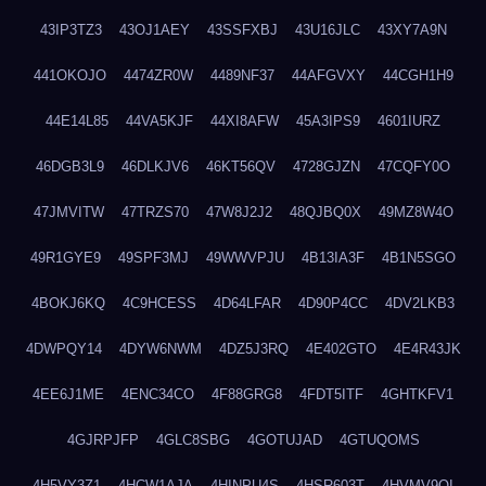
43IP3TZ3
43OJ1AEY
43SSFXBJ
43U16JLC
43XY7A9N
441OKOJO
4474ZR0W
4489NF37
44AFGVXY
44CGH1H9
44E14L85
44VA5KJF
44XI8AFW
45A3IPS9
4601IURZ
46DGB3L9
46DLKJV6
46KT56QV
4728GJZN
47CQFY0O
47JMVITW
47TRZS70
47W8J2J2
48QJBQ0X
49MZ8W4O
49R1GYE9
49SPF3MJ
49WWVPJU
4B13IA3F
4B1N5SGO
4BOKJ6KQ
4C9HCESS
4D64LFAR
4D90P4CC
4DV2LKB3
4DWPQY14
4DYW6NWM
4DZ5J3RQ
4E402GTO
4E4R43JK
4EE6J1ME
4ENC34CO
4F88GRG8
4FDT5ITF
4GHTKFV1
4GJRPJFP
4GLC8SBG
4GOTUJAD
4GTUQOMS
4H5VY3Z1
4HCW1AJA
4HINPU4S
4HSR603T
4HVMV9QI