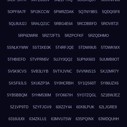
5OPF8A7F
5PI2KCCW
5PMRZDAK
5Q7NY9BS
5QDQI5F8
5QL8UU2J
5RALQ21C
5RBG4E64
5RCDBBFD
5ROV8T2I
5RP6DWR8
5RZ72FTS
5RZPCFKF
5RZQDHMO
5SNLKYWW
5ST3XE0K
5T4RFJQE
5TDWI9U5
5TDWKNIX
5THBIEFD
5TVPRN5V
5UJY0QQ2
5UPNX603
5UUMB8OT
5V5K9CVS
5VB3LIYB
5VTXJVNC
5VVNNS1S
5XJ2MR7Y
5XSF9JLS
5XU6ZP3A
5Y0HCRBH
5Y1QS60T
5Y86UZX6
5YB5BBQM
5YHM530M
5YO667IH
5YO7ZQGL
5Z1BWJEZ
5Z1VP9TD
5ZYFJGV9
60IZ2Y44
60X8LPUK
62LJGRE8
6316UU0I
634ZKLU1
63MVU7SW
63SPQINX
63WDQUHH