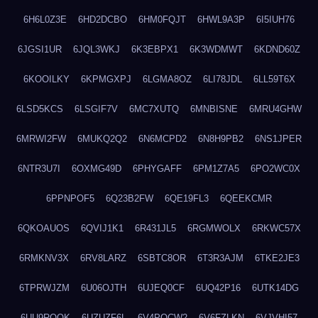
6H6L0Z3E
6HD2DCBO
6HM0FQJT
6HWL9A3P
6I5IUH76
6JGSI1UR
6JQL3WKJ
6K3EBPX1
6K3WDMWT
6KDND60Z
6KOOILKY
6KPMGXPJ
6LGMA8OZ
6LI78JDL
6LL59T6X
6LSD5KCS
6LSGIF7V
6MC7XUTQ
6MNBISNE
6MRU4GHW
6MRWI2FW
6MUKQ2Q2
6N6MCPD2
6N8H9PB2
6NS1JPER
6NTR3U7I
6OXMG49D
6PHYGAFF
6PM1Z7A5
6PO2WC0X
6PPNPOF5
6Q23B2FW
6QE19FL3
6QEEKCMR
6QKOAUOS
6QVIJ1K1
6R431JL5
6RGMWOLX
6RKWC57X
6RMKNV3X
6RV8LARZ
6SBTC8OR
6T3R3AJM
6TKE2JE3
6TPRWJZM
6U06OJTH
6UJEQ0CF
6UQ42P16
6UTK14DG
6UU9ROQK
6UZUZF6L
6V4POCW2
6V6FZLKN
6VJVHI57