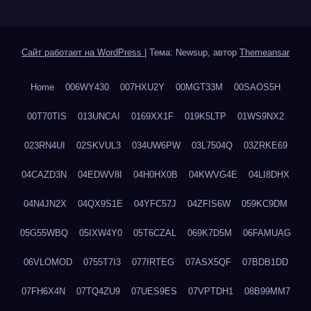
Сайт работает на WordPress
|
Тема: Newsup, автор
Themeansar
Home
006WY430
007HXU2Y
00MGT33M
00SAOS5H
00T70TIS
013UNCAI
0169XX1F
019K5LTP
01WS9NX2
023RN4UI
02SKVUL3
034UW6PW
03L7504Q
03ZRKE69
04CAZD3N
04EDWV8I
04H0HX0B
04KWVG4E
04LI8DHX
04N4JN2X
04QX9S1E
04YFC57J
04ZFIS6W
059KC9DM
05G55WBQ
05IXW4Y0
05T6CZAL
069K7D5M
06FAMUAG
06VLOMOD
0755T7I3
077IRTEG
07ASX5QF
07BDB1DD
07FH6X4N
07TQ4ZU9
07UES9ES
07VPTDH1
08B99MM7