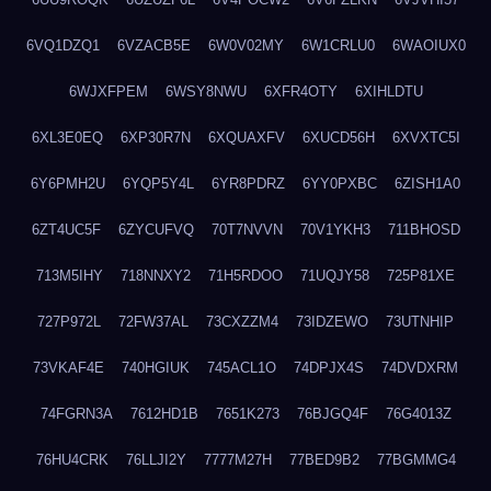
6VQ1DZQ1
6VZACB5E
6W0V02MY
6W1CRLU0
6WAOIUX0
6WJXFPEM
6WSY8NWU
6XFR4OTY
6XIHLDTU
6XL3E0EQ
6XP30R7N
6XQUAXFV
6XUCD56H
6XVXTC5I
6Y6PMH2U
6YQP5Y4L
6YR8PDRZ
6YY0PXBC
6ZISH1A0
6ZT4UC5F
6ZYCUFVQ
70T7NVVN
70V1YKH3
711BHOSD
713M5IHY
718NNXY2
71H5RDOO
71UQJY58
725P81XE
727P972L
72FW37AL
73CXZZM4
73IDZEWO
73UTNHIP
73VKAF4E
740HGIUK
745ACL1O
74DPJX4S
74DVDXRM
74FGRN3A
7612HD1B
7651K273
76BJGQ4F
76G4013Z
76HU4CRK
76LLJI2Y
7777M27H
77BED9B2
77BGMMG4