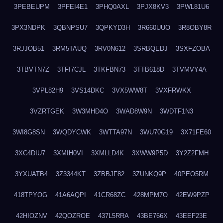
3PEBEUPM
3PFEI4E1
3PHQ0AXL
3PJX8KV3
3PWL81U6
3PX3NDPK
3QBNPSU7
3QPKYD3H
3R660UUO
3R8OBY8R
3RJJOB51
3RM5TAUQ
3RV0N612
3SRBQEDJ
3SXFZOBA
3TBVTN7Z
3TFI7CJL
3TKFBN73
3TTB618D
3TVMVY4A
3VPL82H9
3VS14DKC
3VX5WW8T
3VXFRWKX
3VZRTGEK
3W3MHD4O
3WAD8W9N
3WDTF1N3
3WI8G8SN
3WQDYCWK
3WTTA97N
3WU70G19
3X71FE60
3XC4DIU7
3XMIH0VI
3XMLLD4K
3XWW9P5D
3Y2Z2FMH
3YXUATB4
3Z3344KT
3ZBBJF82
3ZUNKQ9P
40PEO5RM
418TPYOG
41A6AQPI
41CR68ZC
428MPM7O
42EW9PZP
42HIOZNV
42QOZROE
437L5RRA
43BE766X
43EEF23E