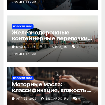
КОММЕНТАРИИ
НОВОСТИ АВТО
Железнодорожные
контейнерные перевозки
из Китая в Россию:
МАЙ 6, 2026
BILCARGO_RU
0
маршруты, сроки и
требования
КОММЕНТАРИИ
НОВОСТИ АВТО
Моторные масла:
классификация, вязкость и
рекомендации по выбору
АПР 22, 2026
BILCARGO_RU
0
для различных типов