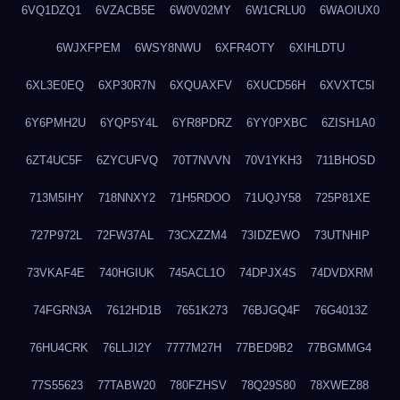
6VQ1DZQ1
6VZACB5E
6W0V02MY
6W1CRLU0
6WAOIUX0
6WJXFPEM
6WSY8NWU
6XFR4OTY
6XIHLDTU
6XL3E0EQ
6XP30R7N
6XQUAXFV
6XUCD56H
6XVXTC5I
6Y6PMH2U
6YQP5Y4L
6YR8PDRZ
6YY0PXBC
6ZISH1A0
6ZT4UC5F
6ZYCUFVQ
70T7NVVN
70V1YKH3
711BHOSD
713M5IHY
718NNXY2
71H5RDOO
71UQJY58
725P81XE
727P972L
72FW37AL
73CXZZM4
73IDZEWO
73UTNHIP
73VKAF4E
740HGIUK
745ACL1O
74DPJX4S
74DVDXRM
74FGRN3A
7612HD1B
7651K273
76BJGQ4F
76G4013Z
76HU4CRK
76LLJI2Y
7777M27H
77BED9B2
77BGMMG4
77S55623
77TABW20
780FZHSV
78Q29S80
78XWEZ88