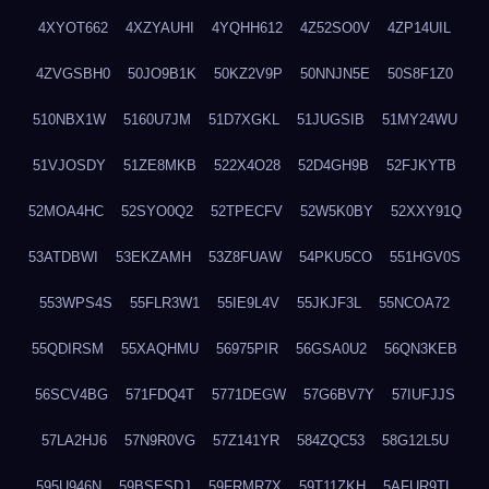
4XYOT662
4XZYAUHI
4YQHH612
4Z52SO0V
4ZP14UIL
4ZVGSBH0
50JO9B1K
50KZ2V9P
50NNJN5E
50S8F1Z0
510NBX1W
5160U7JM
51D7XGKL
51JUGSIB
51MY24WU
51VJOSDY
51ZE8MKB
522X4O28
52D4GH9B
52FJKYTB
52MOA4HC
52SYO0Q2
52TPECFV
52W5K0BY
52XXY91Q
53ATDBWI
53EKZAMH
53Z8FUAW
54PKU5CO
551HGV0S
553WPS4S
55FLR3W1
55IE9L4V
55JKJF3L
55NCOA72
55QDIRSM
55XAQHMU
56975PIR
56GSA0U2
56QN3KEB
56SCV4BG
571FDQ4T
5771DEGW
57G6BV7Y
57IUFJJS
57LA2HJ6
57N9R0VG
57Z141YR
584ZQC53
58G12L5U
595U946N
59BSESDJ
59FRMR7X
59T11ZKH
5AFUR9TL