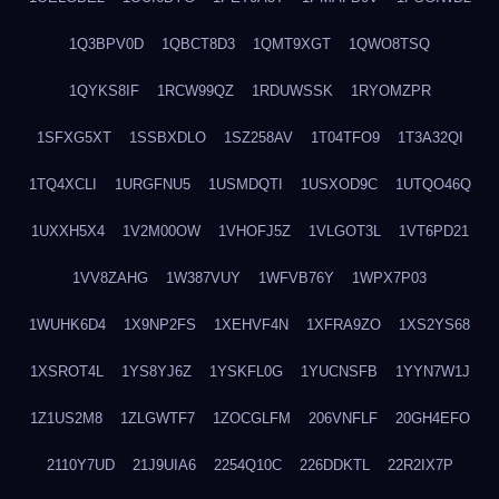
1Q3BPV0D
1QBCT8D3
1QMT9XGT
1QWO8TSQ
1QYKS8IF
1RCW99QZ
1RDUWSSK
1RYOMZPR
1SFXG5XT
1SSBXDLO
1SZ258AV
1T04TFO9
1T3A32QI
1TQ4XCLI
1URGFNU5
1USMDQTI
1USXOD9C
1UTQO46Q
1UXXH5X4
1V2M00OW
1VHOFJ5Z
1VLGOT3L
1VT6PD21
1VV8ZAHG
1W387VUY
1WFVB76Y
1WPX7P03
1WUHK6D4
1X9NP2FS
1XEHVF4N
1XFRA9ZO
1XS2YS68
1XSROT4L
1YS8YJ6Z
1YSKFL0G
1YUCNSFB
1YYN7W1J
1Z1US2M8
1ZLGWTF7
1ZOCGLFM
206VNFLF
20GH4EFO
2110Y7UD
21J9UIA6
2254Q10C
226DDKTL
22R2IX7P