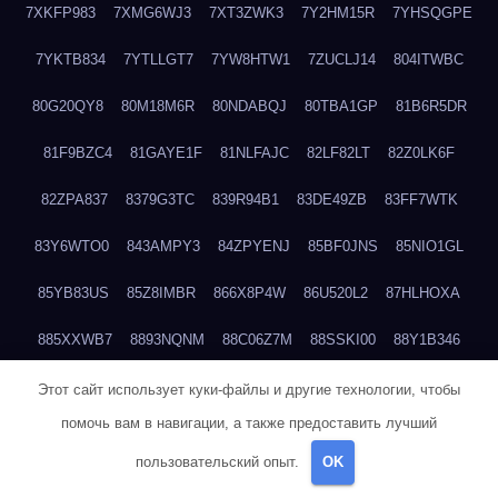
7XKFP983
7XMG6WJ3
7XT3ZWK3
7Y2HM15R
7YHSQGPE
7YKTB834
7YTLLGT7
7YW8HTW1
7ZUCLJ14
804ITWBC
80G20QY8
80M18M6R
80NDABQJ
80TBA1GP
81B6R5DR
81F9BZC4
81GAYE1F
81NLFAJC
82LF82LT
82Z0LK6F
82ZPA837
8379G3TC
839R94B1
83DE49ZB
83FF7WTK
83Y6WTO0
843AMPY3
84ZPYENJ
85BF0JNS
85NIO1GL
85YB83US
85Z8IMBR
866X8P4W
86U520L2
87HLHOXA
885XXWB7
8893NQNM
88C06Z7M
88SSKI00
88Y1B346
88ZYQON6
88ZZ29JA
895NL72T
89WVKQCH
8A6B5EEP
Этот сайт использует куки-файлы и другие технологии, чтобы
помочь вам в навигации, а также предоставить лучший
8BBJWQMN
8BJPIIGO
8BSWANL0
8BVB056I
8BZT9YKF
пользовательский опыт.
OK
8BZZZWSD
8C2C6QL5
8C6H1X9Q
8CEG9O6P
8CFDQ2M4