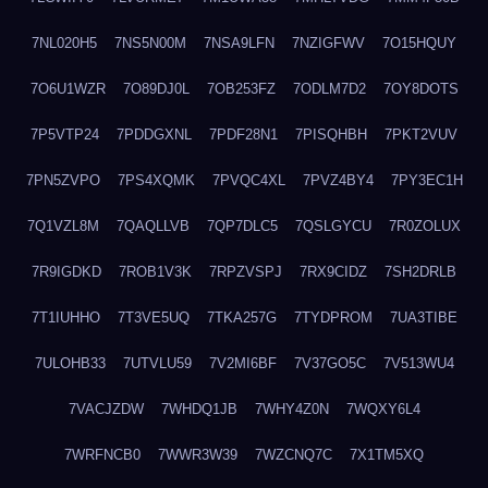
7NL020H5
7NS5N00M
7NSA9LFN
7NZIGFWV
7O15HQUY
7O6U1WZR
7O89DJ0L
7OB253FZ
7ODLM7D2
7OY8DOTS
7P5VTP24
7PDDGXNL
7PDF28N1
7PISQHBH
7PKT2VUV
7PN5ZVPO
7PS4XQMK
7PVQC4XL
7PVZ4BY4
7PY3EC1H
7Q1VZL8M
7QAQLLVB
7QP7DLC5
7QSLGYCU
7R0ZOLUX
7R9IGDKD
7ROB1V3K
7RPZVSPJ
7RX9CIDZ
7SH2DRLB
7T1IUHHO
7T3VE5UQ
7TKA257G
7TYDPROM
7UA3TIBE
7ULOHB33
7UTVLU59
7V2MI6BF
7V37GO5C
7V513WU4
7VACJZDW
7WHDQ1JB
7WHY4Z0N
7WQXY6L4
7WRFNCB0
7WWR3W39
7WZCNQ7C
7X1TM5XQ