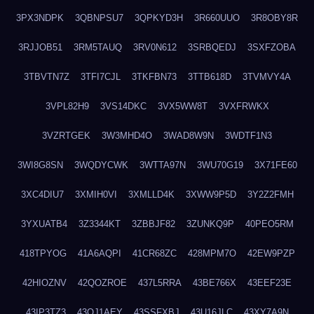
3PX3NDPK
3QBNPSU7
3QPKYD3H
3R660UUO
3R8OBY8R
3RJJOB51
3RM5TAUQ
3RV0N612
3SRBQEDJ
3SXFZOBA
3TBVTN7Z
3TFI7CJL
3TKFBN73
3TTB618D
3TVMVY4A
3VPL82H9
3VS14DKC
3VX5WW8T
3VXFRWKX
3VZRTGEK
3W3MHD4O
3WAD8W9N
3WDTF1N3
3WI8G8SN
3WQDYCWK
3WTTA97N
3WU70G19
3X71FE60
3XC4DIU7
3XMIH0VI
3XMLLD4K
3XWW9P5D
3Y2Z2FMH
3YXUATB4
3Z3344KT
3ZBBJF82
3ZUNKQ9P
40PEO5RM
418TPYOG
41A6AQPI
41CR68ZC
428MPM7O
42EW9PZP
42HIOZNV
42QOZROE
437L5RRA
43BE766X
43EEF23E
43IP3TZ3
43OJ1AEY
43SSFXBJ
43U16JLC
43XY7A9N