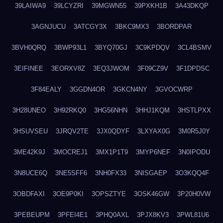
39LAIWA9
39LCYZRI
39MGWN55
39PXKH1B
3A43DKQP
3AGNJUCU
3ATCGY3X
3BKC9MX3
3BORDPAR
3BVH0QRQ
3BWP93L1
3BYQ70GJ
3C9KPDQV
3CL4BSMV
3EIFINEE
3EORXV8Z
3EQ3JWOM
3F09CZ9V
3F1DPDSC
3F84EALY
3GGDN4OR
3GKCN4NY
3GVOCWRP
3H28UNEO
3H92RKQ0
3HG56NHN
3HHJ1KQM
3HSTLPXX
3HSUVSEU
3JRQV2TE
3JX0QDYF
3LXYAX0G
3M0R5J0Y
3ME42K9J
3MOCREJ1
3MX1P1T9
3MYP6NEF
3N0IPODU
3N8UCE6Q
3NE5SFF6
3NH0FX33
3NISGAEP
3O3KQQ4F
3OBDFAXI
3OE9P0KI
3OPSZTYE
3OSK46GW
3P20H0VW
3PEBEUPM
3PFEI4E1
3PHQ0AXL
3PJX8KV3
3PWL81U6