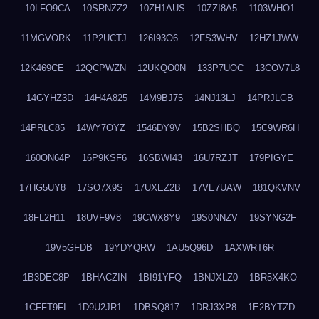
10LFO9CA
10SRNZZ2
10ZH1AUS
10ZZI8A5
1103WHO1
11MGVORK
11P2UCTJ
126I93O6
12FS3WHV
12HZ1JWW
12K469CE
12QCPWZN
12UKQO0N
133P7UOC
13COV7L8
14GYHZ3D
14H4A825
14M9BJ75
14NJ13LJ
14PRJLGB
14PRLC85
14WY7OYZ
1546DY9V
15B2SHBQ
15C9WR6H
160ON64P
16P9KSF6
16SBWI43
16U7RZJT
179PIGYE
17HG5UY8
17SO7X9S
17UXEZ2B
17VE7UAW
181QKVNV
18FL2H11
18UVF9V8
19CWX8Y9
19S0NNZV
19SYNG2F
19V5GFDB
19YDYQRW
1AU5Q96D
1AXWRT6R
1B3DEC8P
1BHACZIN
1BI91YFQ
1BNJXLZ0
1BR5X4KO
1CFFT9FI
1D9U2JR1
1DBSQ817
1DRJ3XP8
1E2BYTZD