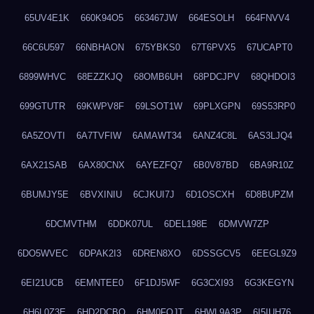
65UV4E1K
660K94O5
663467JW
664ESOLH
664FNVV4
66C6U597
66NBHAON
675YBKS0
67T6PVX5
67UCAPT0
6899WHVC
68EZZKJQ
68OMB6UH
68PDCJPV
68QHDOI3
699GTUTR
69KWPV8F
69LSOT1W
69PLXGPN
69S53RP0
6A5ZOVTI
6A7TVFIW
6AMAWT34
6ANZ4C8L
6AS3LJQ4
6AX21SAB
6AX80CNX
6AYEZFQ7
6B0V87BD
6BA9R10Z
6BUMJY5E
6BVXINIU
6CJKUI7J
6D1OSCXH
6D8BUPZM
6DCMVTHM
6DDK07UL
6DEL198E
6DMVW7ZP
6DO5WVEC
6DPAK2I3
6DREN8XO
6DSSGCV5
6EEGL9Z9
6EI21UCB
6EMNTEE0
6F1DJ5WF
6G3CXI93
6G3KEGYN
6H6L0Z3E
6HD2DCBO
6HM0FQJT
6HWL9A3P
6I5IUH76