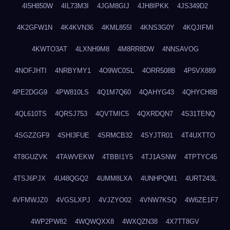
4I5H850W
4IL73M3I
4JGM8GIJ
4JH8IPKK
4JS349D2
4K2GFW1N
4K4KVN36
4KML855I
4KNS3G0Y
4KQJIFMI
4KWTO3AT
4LXNH9M8
4M8RR8DW
4NNSAVOG
4NOFJHTI
4NRBYMY1
4O9WC0SL
4ORR508B
4P5VX889
4PE2DGG9
4PW810LS
4Q1M7Q60
4QAHYG43
4QHYCH8B
4QL610TS
4QRSJ753
4QVTMIC5
4QXRDQN7
4S31TENQ
4SGZZGF9
4SHI3FUE
4SRMCB32
4SYJTR01
4T4UXTTO
4T8GUZVK
4TAWVEKW
4TBBI1Y5
4TJ1ASNW
4TPTYC45
4TSJ6PJX
4U48QGQ2
4UMM8LXA
4UNHPQM1
4URT243L
4VFMWJZ0
4VGSLXPJ
4VJZYO02
4VNW7KSQ
4W6ZE1F7
4WP2PW82
4WQWQXX8
4WXQZN38
4X7TT8GV