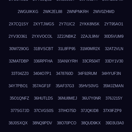
2WGUIKKG
2WK2EL88
2WNPNKRH
2WV0ZHMD
2X7CQ1SY
2XYTJWGS
2Y7I1IC2
2YKK8NSK
2YT95AO1
2YV3O361
2YXVOCOL
2Z2JNBKZ
2ZAJL9NV
30D5VUM9
30W729OG
31BVSCBT
31L8FP95
31M0MR2X
32AT2VLN
32MATDBP
336RPFHA
33ANXYRH
33CR504T
33DY1V30
33T04ZZ0
3404O7P1
3478760D
34F92RUM
34HYUF3N
34Y7PBO1
357AGF1F
35AF37G3
35HVS0VG
35MJZMAN
35O1QNFZ
36HUTLDS
36NU8MEJ
36U7Y0NR
376J215Y
377SG7JD
37CVGS0S
37IHO75D
37JQKID8
37X9FZP9
38J0SXQX
38NQ9PDV
38O70PCO
38QUD9KX
39D3U3A0