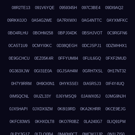
08R2TE13
091V6YQE
0959345H
097C3BE4
09DI9AQ2
09RKK0JO
0A54G2WE
0A7RXWXI
0AG4NTTC
0AYXMFKC
0BO4RLHU
0BOHM258
0BPJ04DK
0BSHJVOT
0C9RGFN6
0CA5T1U9
0CMYI0KC
0D38QEGH
0DCJSPJ1
0DZMHHX1
0E9GCHCU
0EZ05K4R
0FFYUM84
0FLIL6GQ
0FXF2MUD
0G363XJW
0GI31E0A
0GJSAH4M
0GRH7XSL
0H17NT32
0H7Y9RRM
0H9OI0N1
0HYK5SEI
0IA5RSJ3
0IF4Y4UQ
0IM5QCNL
0IUZL33Y
0J6YMSQ9
0JAWX05J
0JMG9NJH
0JX5HAPI
0JXDX9ZM
0K8I19RD
0KA2KHRR
0KCE9EJG
0KFC83WS
0KHXDLT8
0KO7R0BZ
0LA240G7
0LIQ91PM
0LPY3G1Z
0LTLQ0B4
0M40H0CT
0MCMJJJP
0N1LZI50