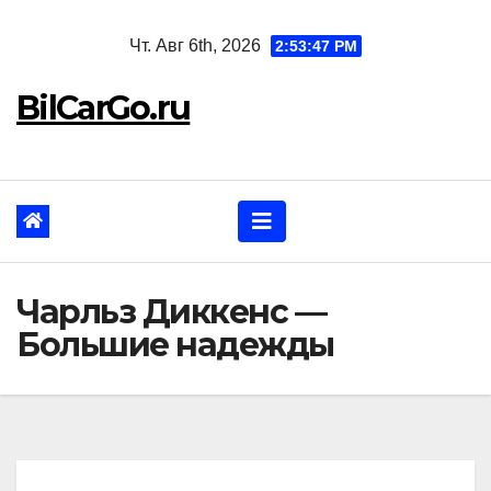
Перейти
Чт. Авг 6th, 2026
2:53:48 PM
к
содержанию
BilCarGo.ru
Чарльз Диккенс —
Большие надежды