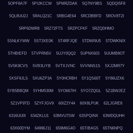
5OPF8A7F
5PI2KCCW
5PMRZDAK
5Q7NY9BS
5QDQI5F8
5QL8UU2J
5RALQ21C
5RBG4E64
5RCDBBFD
5ROV8T2I
5RP6DWR8
5RZ72FTS
5RZPCFKF
5RZQDHMO
5SNLKYWW
5ST3XE0K
5T4RFJQE
5TDWI9U5
5TDWKNIX
5THBIEFD
5TVPRN5V
5UJY0QQ2
5UPNX603
5UUMB8OT
5V5K9CVS
5VB3LIYB
5VTXJVNC
5VVNNS1S
5XJ2MR7Y
5XSF9JLS
5XU6ZP3A
5Y0HCRBH
5Y1QS60T
5Y86UZX6
5YB5BBQM
5YHM530M
5YO667IH
5YO7ZQGL
5Z1BWJEZ
5Z1VP9TD
5ZYFJGV9
60IZ2Y44
60X8LPUK
62LJGRE8
6316UU0I
634ZKLU1
63MVU7SW
63SPQINX
63WDQUHH
63X60DYM
64996J11
659M6G4O
65TIBAG5
65TN6NPQ