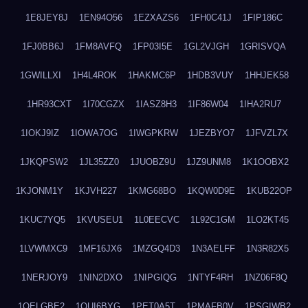
1E8JEY8J
1EN94O56
1EZXAZS6
1FH0C41J
1FIP186C
1FJ0BB6J
1FM8AVFQ
1FP03I5E
1GL2VJGH
1GRISVQA
1GWILLXI
1H4L4ROK
1HAKMC6P
1HDB3VUY
1HHJEK58
1HR93CXT
1I70CGZX
1IASZ8H3
1IF86W04
1IHA2RU7
1IOKJ9IZ
1IOWA7OG
1IWGPKRW
1JEZBYO7
1JFVZL7X
1JKQPSW2
1JL35ZZ0
1JUOBZ9U
1JZ9UNM8
1K1OOBX2
1KJONM1Y
1KJVH227
1KMG68BO
1KQW0D9E
1KUB22OP
1KUC7YQ5
1KVUSEU1
1L0EECVC
1L92C1GM
1LO2KT45
1LVWMXC9
1MF16JX6
1MZGQ4D3
1N3AELFF
1N3R82X5
1NERJOY9
1NIN2DXO
1NIPGIQG
1NTYF4RH
1NZ06F8Q
1OELGBE2
1OUI6BYG
1PET0A5T
1PMAFB0V
1PSGIWB2