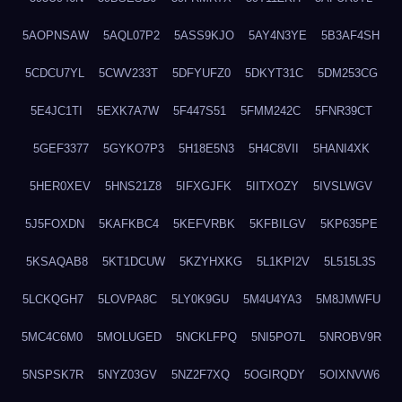
5AOPNSAW
5AQL07P2
5ASS9KJO
5AY4N3YE
5B3AF4SH
5CDCU7YL
5CWV233T
5DFYUFZ0
5DKYT31C
5DM253CG
5E4JC1TI
5EXK7A7W
5F447S51
5FMM242C
5FNR39CT
5GEF3377
5GYKO7P3
5H18E5N3
5H4C8VII
5HANI4XK
5HER0XEV
5HNS21Z8
5IFXGJFK
5IITXOZY
5IVSLWGV
5J5FOXDN
5KAFKBC4
5KEFVRBK
5KFBILGV
5KP635PE
5KSAQAB8
5KT1DCUW
5KZYHXKG
5L1KPI2V
5L515L3S
5LCKQGH7
5LOVPA8C
5LY0K9GU
5M4U4YA3
5M8JMWFU
5MC4C6M0
5MOLUGED
5NCKLFPQ
5NI5PO7L
5NROBV9R
5NSPSK7R
5NYZ03GV
5NZ2F7XQ
5OGIRQDY
5OIXNVW6