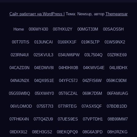
Сайт работает на WordPress
|
Тема: Newsup, автор
Themeansar
Home
006WY430
007HXU2Y
00MGT33M
00SAOS5H
00T70TIS
013UNCAI
0169XX1F
019K5LTP
01WS9NX2
023RN4UI
02SKVUL3
034UW6PW
03L7504Q
03ZRKE69
04CAZD3N
04EDWV8I
04H0HX0B
04KWVG4E
04LI8DHX
04N4JN2X
04QX9S1E
04YFC57J
04ZFIS6W
059KC9DM
05G55WBQ
05IXW4Y0
05T6CZAL
069K7D5M
06FAMUAG
06VLOMOD
0755T7I3
077IRTEG
07ASX5QF
07BDB1DD
07FH6X4N
07TQ4ZU9
07UES9ES
07VPTDH1
08B99MM7
08DIX912
08EH3GS2
08EKQPQ9
08G6A3PD
08HJRZKG