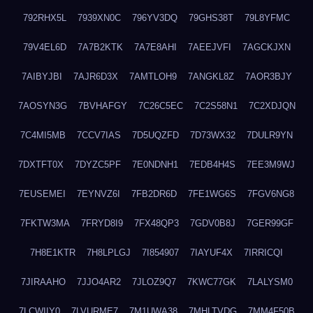
792RHX5L
7939XN0C
796YV3DQ
79GHS38T
79L8YFMC
79V4EL6D
7A7B2KTK
7A7E8AHI
7AEEJVFI
7AGCKJXN
7AIBYJBI
7AJR6D3X
7AMTLOH9
7ANGKL8Z
7AOR3BJY
7AOSYN3G
7BVHAFGY
7C26C5EC
7C2S58N1
7C2XDJQN
7C4MI5MB
7CCV7IAS
7D5UQZFD
7D73WX32
7DULR9YN
7DXTFT0X
7DYZC5PF
7E0NDNH1
7EDB4H4S
7EE3M9WJ
7EUSEMEI
7EYNVZ6I
7FB2DR6D
7FE1WG6S
7FGV6NG8
7FKTW3MA
7FRYD8I9
7FX48QP3
7GDV0B8J
7GER99GF
7H8E1KTR
7H8LPLGJ
7I854907
7IAYUF4X
7IRRICQI
7JIRAAHO
7JJO4AR2
7JLOZ9Q7
7KWC77GK
7LALYSM0
7LCWIIY0
7LVURME7
7M1UWA38
7MHLTVDG
7MM4F50B