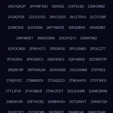
2HO7QAUP
2HYWPJNU
2IIHI162
2J4TVL9Q
2JDKS9WZ
2JG4QYDE
2JSJLGSQ
2KKCIQS5
2KL1TDVU
2LCI7CW6
2LN9C5H3
2LVOI55N
2M7YMERZ
2MIQDBKK
2N165DB2
2NFH8OET
2NXDJSMA
2OC6YQYJ
2ODHTNIQ
2OYOC8EB
2P5KVO7J
2PB26F91
2PFU2MB3
2PGICZT7
2PJA33U1
2PK01RCU
2Q6V9UEG
2QFIABDG
2QYABSTR
2R02B74P
2RPXRAZM
2SAV54DE
2SS1XHM0
2T0TIR21
2T4QFIOC
2T8M8OOV
2TGAD2ZO
2TMUAAY5
2TOT3HO1
2TT1JPJ0
2TVCNBU8
2TWC2CET
2U1JCAWR
2UABCBNW
2UBGKVBI
2UFYK23Q
2UHBAVSU
2UT1DWVT
2VA5KTQ4
2VUSTJE1
2VY55Q8B
2W29565T
2W496244
2WADJS4M