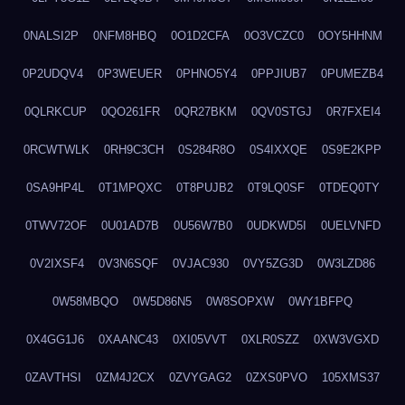
0NALSI2P
0NFM8HBQ
0O1D2CFA
0O3VCZC0
0OY5HHNM
0P2UDQV4
0P3WEUER
0PHNO5Y4
0PPJIUB7
0PUMEZB4
0QLRKCUP
0QO261FR
0QR27BKM
0QV0STGJ
0R7FXEI4
0RCWTWLK
0RH9C3CH
0S284R8O
0S4IXXQE
0S9E2KPP
0SA9HP4L
0T1MPQXC
0T8PUJB2
0T9LQ0SF
0TDEQ0TY
0TWV72OF
0U01AD7B
0U56W7B0
0UDKWD5I
0UELVNFD
0V2IXSF4
0V3N6SQF
0VJAC930
0VY5ZG3D
0W3LZD86
0W58MBQO
0W5D86N5
0W8SOPXW
0WY1BFPQ
0X4GG1J6
0XAANC43
0XI05VVT
0XLR0SZZ
0XW3VGXD
0ZAVTHSI
0ZM4J2CX
0ZVYGAG2
0ZXS0PVO
105XMS37