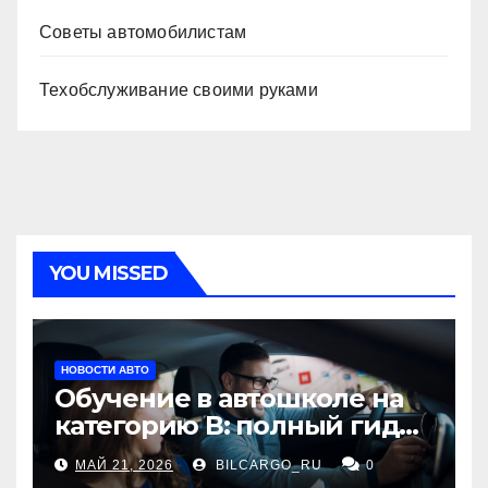
Советы автомобилистам
Техобслуживание своими руками
YOU MISSED
НОВОСТИ АВТО
Обучение в автошколе на
категорию В: полный гид
для будущих водителей
МАЙ 21, 2026
BILCARGO_RU
0