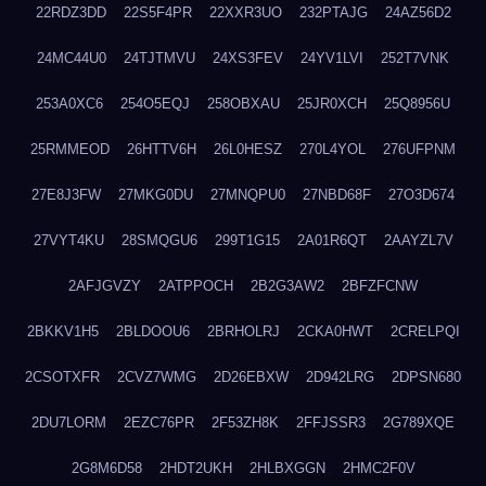
22RDZ3DD
22S5F4PR
22XXR3UO
232PTAJG
24AZ56D2
24MC44U0
24TJTMVU
24XS3FEV
24YV1LVI
252T7VNK
253A0XC6
254O5EQJ
258OBXAU
25JR0XCH
25Q8956U
25RMMEOD
26HTTV6H
26L0HESZ
270L4YOL
276UFPNM
27E8J3FW
27MKG0DU
27MNQPU0
27NBD68F
27O3D674
27VYT4KU
28SMQGU6
299T1G15
2A01R6QT
2AAYZL7V
2AFJGVZY
2ATPPOCH
2B2G3AW2
2BFZFCNW
2BKKV1H5
2BLDOOU6
2BRHOLRJ
2CKA0HWT
2CRELPQI
2CSOTXFR
2CVZ7WMG
2D26EBXW
2D942LRG
2DPSN680
2DU7LORM
2EZC76PR
2F53ZH8K
2FFJSSR3
2G789XQE
2G8M6D58
2HDT2UKH
2HLBXGGN
2HMC2F0V