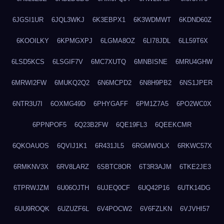
6JGSI1UR
6JQL3WKJ
6K3EBPX1
6K3WDMWT
6KDND60Z
6KOOILKY
6KPMGXPJ
6LGMA8OZ
6LI78JDL
6LL59T6X
6LSD5KCS
6LSGIF7V
6MC7XUTQ
6MNBISNE
6MRU4GHW
6MRWI2FW
6MUKQ2Q2
6N6MCPD2
6N8H9PB2
6NS1JPER
6NTR3U7I
6OXMG49D
6PHYGAFF
6PM1Z7A5
6PO2WC0X
6PPNPOF5
6Q23B2FW
6QE19FL3
6QEEKCMR
6QKOAUOS
6QVIJ1K1
6R431JL5
6RGMWOLX
6RKWC57X
6RMKNV3X
6RV8LARZ
6SBTC8OR
6T3R3AJM
6TKE2JE3
6TPRWJZM
6U06OJTH
6UJEQ0CF
6UQ42P16
6UTK14DG
6UU9ROQK
6UZUZF6L
6V4POCW2
6V6FZLKN
6VJVHI57