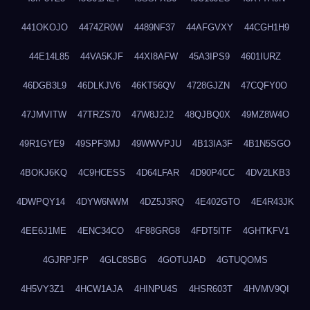
441OKOJO
4474ZR0W
4489NF37
44AFGVXY
44CGH1H9
44E14L85
44VA5KJF
44XI8AFW
45A3IPS9
4601IURZ
46DGB3L9
46DLKJV6
46KT56QV
4728GJZN
47CQFY0O
47JMVITW
47TRZS70
47W8J2J2
48QJBQ0X
49MZ8W4O
49R1GYE9
49SPF3MJ
49WWVPJU
4B13IA3F
4B1N5SGO
4BOKJ6KQ
4C9HCESS
4D64LFAR
4D90P4CC
4DV2LKB3
4DWPQY14
4DYW6NWM
4DZ5J3RQ
4E402GTO
4E4R43JK
4EE6J1ME
4ENC34CO
4F88GRG8
4FDT5ITF
4GHTKFV1
4GJRPJFP
4GLC8SBG
4GOTUJAD
4GTUQOMS
4H5VY3Z1
4HCW1AJA
4HINPU4S
4HSR603T
4HVMV9QI