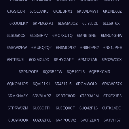
6JGSI1UR
6JQL3WKJ
6K3EBPX1
6K3WDMWT
6KDND60Z
6KOOILKY
6KPMGXPJ
6LGMA8OZ
6LI78JDL
6LL59T6X
6LSD5KCS
6LSGIF7V
6MC7XUTQ
6MNBISNE
6MRU4GHW
6MRWI2FW
6MUKQ2Q2
6N6MCPD2
6N8H9PB2
6NS1JPER
6NTR3U7I
6OXMG49D
6PHYGAFF
6PM1Z7A5
6PO2WC0X
6PPNPOF5
6Q23B2FW
6QE19FL3
6QEEKCMR
6QKOAUOS
6QVIJ1K1
6R431JL5
6RGMWOLX
6RKWC57X
6RMKNV3X
6RV8LARZ
6SBTC8OR
6T3R3AJM
6TKE2JE3
6TPRWJZM
6U06OJTH
6UJEQ0CF
6UQ42P16
6UTK14DG
6UU9ROQK
6UZUZF6L
6V4POCW2
6V6FZLKN
6VJVHI57