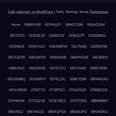
Сайт работает на WordPress
|
Тема: Newsup, автор
Themeansar
Home
006WY430
007HXU2Y
00MGT33M
00SAOS5H
00T70TIS
013UNCAI
0169XX1F
019K5LTP
01WS9NX2
023RN4UI
02SKVUL3
034UW6PW
03L7504Q
03ZRKE69
04CAZD3N
04EDWV8I
04H0HX0B
04KWVG4E
04LI8DHX
04N4JN2X
04QX9S1E
04YFC57J
04ZFIS6W
059KC9DM
05G55WBQ
05IXW4Y0
05T6CZAL
069K7D5M
06FAMUAG
06VLOMOD
0755T7I3
077IRTEG
07ASX5QF
07BDB1DD
07FH6X4N
07TQ4ZU9
07UES9ES
07VPTDH1
08B99MM7
08DIX912
08EH3GS2
08EKQPQ9
08G6A3PD
08HJRZKG