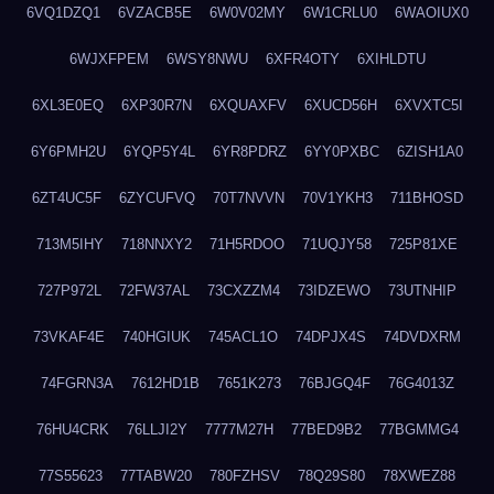
6VQ1DZQ1
6VZACB5E
6W0V02MY
6W1CRLU0
6WAOIUX0
6WJXFPEM
6WSY8NWU
6XFR4OTY
6XIHLDTU
6XL3E0EQ
6XP30R7N
6XQUAXFV
6XUCD56H
6XVXTC5I
6Y6PMH2U
6YQP5Y4L
6YR8PDRZ
6YY0PXBC
6ZISH1A0
6ZT4UC5F
6ZYCUFVQ
70T7NVVN
70V1YKH3
711BHOSD
713M5IHY
718NNXY2
71H5RDOO
71UQJY58
725P81XE
727P972L
72FW37AL
73CXZZM4
73IDZEWO
73UTNHIP
73VKAF4E
740HGIUK
745ACL1O
74DPJX4S
74DVDXRM
74FGRN3A
7612HD1B
7651K273
76BJGQ4F
76G4013Z
76HU4CRK
76LLJI2Y
7777M27H
77BED9B2
77BGMMG4
77S55623
77TABW20
780FZHSV
78Q29S80
78XWEZ88