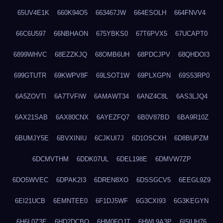
65UV4E1K
660K94O5
663467JW
664ESOLH
664FNVV4
66C6U597
66NBHAON
675YBKS0
67T6PVX5
67UCAPT0
6899WHVC
68EZZKJQ
68OMB6UH
68PDCJPV
68QHDOI3
699GTUTR
69KWPV8F
69LSOT1W
69PLXGPN
69S53RP0
6A5ZOVTI
6A7TVFIW
6AMAWT34
6ANZ4C8L
6AS3LJQ4
6AX21SAB
6AX80CNX
6AYEZFQ7
6B0V87BD
6BA9R10Z
6BUMJY5E
6BVXINIU
6CJKUI7J
6D1OSCXH
6D8BUPZM
6DCMVTHM
6DDK07UL
6DEL198E
6DMVW7ZP
6DO5WVEC
6DPAK2I3
6DREN8XO
6DSSGCV5
6EEGL9Z9
6EI21UCB
6EMNTEE0
6F1DJ5WF
6G3CXI93
6G3KEGYN
6H6L0Z3E
6HD2DCBO
6HM0FQJT
6HWL9A3P
6I5IUH76