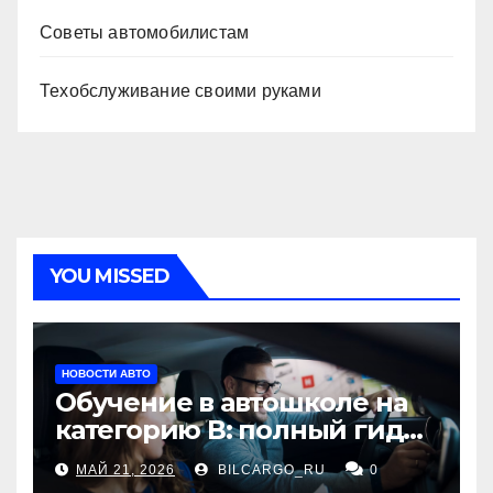
Советы автомобилистам
Техобслуживание своими руками
YOU MISSED
НОВОСТИ АВТО
Обучение в автошколе на
категорию В: полный гид
для будущих водителей
МАЙ 21, 2026
BILCARGO_RU
0