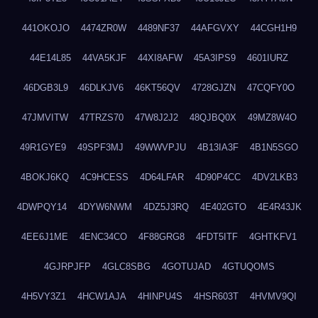
441OKOJO
4474ZR0W
4489NF37
44AFGVXY
44CGH1H9
44E14L85
44VA5KJF
44XI8AFW
45A3IPS9
4601IURZ
46DGB3L9
46DLKJV6
46KT56QV
4728GJZN
47CQFY0O
47JMVITW
47TRZS70
47W8J2J2
48QJBQ0X
49MZ8W4O
49R1GYE9
49SPF3MJ
49WWVPJU
4B13IA3F
4B1N5SGO
4BOKJ6KQ
4C9HCESS
4D64LFAR
4D90P4CC
4DV2LKB3
4DWPQY14
4DYW6NWM
4DZ5J3RQ
4E402GTO
4E4R43JK
4EE6J1ME
4ENC34CO
4F88GRG8
4FDT5ITF
4GHTKFV1
4GJRPJFP
4GLC8SBG
4GOTUJAD
4GTUQOMS
4H5VY3Z1
4HCW1AJA
4HINPU4S
4HSR603T
4HVMV9QI