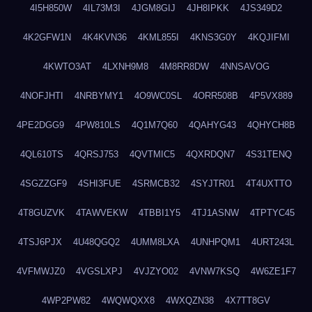
4I5H850W
4IL73M3I
4JGM8GIJ
4JH8IPKK
4JS349D2
4K2GFW1N
4K4KVN36
4KML855I
4KNS3G0Y
4KQJIFMI
4KWTO3AT
4LXNH9M8
4M8RR8DW
4NNSAVOG
4NOFJHTI
4NRBYMY1
4O9WC0SL
4ORR508B
4P5VX889
4PE2DGG9
4PW810LS
4Q1M7Q60
4QAHYG43
4QHYCH8B
4QL610TS
4QRSJ753
4QVTMIC5
4QXRDQN7
4S31TENQ
4SGZZGF9
4SHI3FUE
4SRMCB32
4SYJTR01
4T4UXTTO
4T8GUZVK
4TAWVEKW
4TBBI1Y5
4TJ1ASNW
4TPTYC45
4TSJ6PJX
4U48QGQ2
4UMM8LXA
4UNHPQM1
4URT243L
4VFMWJZ0
4VGSLXPJ
4VJZYO02
4VNW7KSQ
4W6ZE1F7
4WP2PW82
4WQWQXX8
4WXQZN38
4X7TT8GV