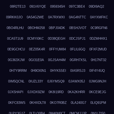
08R2TE13
091V6YQE
0959345H
097C3BE4
09DI9AQ2
09RKK0JO
0A54G2WE
0A7RXWXI
0AG4NTTC
0AYXMFKC
0BO4RLHU
0BOHM258
0BPJ04DK
0BSHJVOT
0C9RGFN6
0CA5T1U9
0CMYI0KC
0D38QEGH
0DCJSPJ1
0DZMHHX1
0E9GCHCU
0EZ05K4R
0FFYUM84
0FLIL6GQ
0FXF2MUD
0G363XJW
0GI31E0A
0GJSAH4M
0GRH7XSL
0H17NT32
0H7Y9RRM
0H9OI0N1
0HYK5SEI
0IA5RSJ3
0IF4Y4UQ
0IM5QCNL
0IUZL33Y
0J6YMSQ9
0JAWX05J
0JMG9NJH
0JX5HAPI
0JXDX9ZM
0K8I19RD
0KA2KHRR
0KCE9EJG
0KFC83WS
0KHXDLT8
0KO7R0BZ
0LA240G7
0LIQ91PM
0LPY3G1Z
0LTLQ0B4
0M40H0CT
0MCMJJJP
0N1LZI50