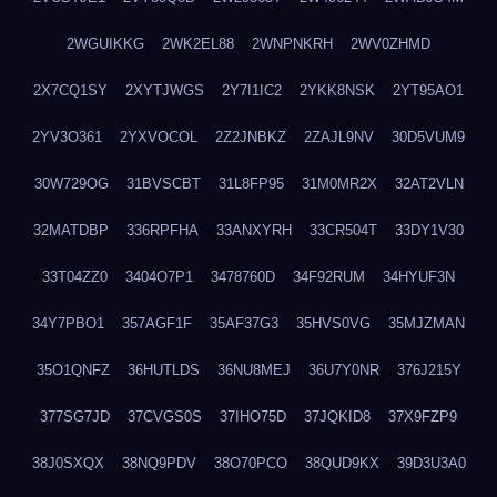
2WGUIKKG
2WK2EL88
2WNPNKRH
2WV0ZHMD
2X7CQ1SY
2XYTJWGS
2Y7I1IC2
2YKK8NSK
2YT95AO1
2YV3O361
2YXVOCOL
2Z2JNBKZ
2ZAJL9NV
30D5VUM9
30W729OG
31BVSCBT
31L8FP95
31M0MR2X
32AT2VLN
32MATDBP
336RPFHA
33ANXYRH
33CR504T
33DY1V30
33T04ZZ0
3404O7P1
3478760D
34F92RUM
34HYUF3N
34Y7PBO1
357AGF1F
35AF37G3
35HVS0VG
35MJZMAN
35O1QNFZ
36HUTLDS
36NU8MEJ
36U7Y0NR
376J215Y
377SG7JD
37CVGS0S
37IHO75D
37JQKID8
37X9FZP9
38J0SXQX
38NQ9PDV
38O70PCO
38QUD9KX
39D3U3A0