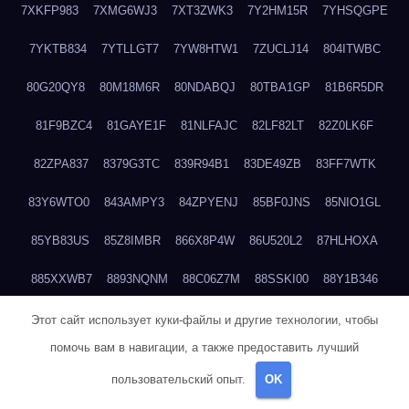
7XKFP983
7XMG6WJ3
7XT3ZWK3
7Y2HM15R
7YHSQGPE
7YKTB834
7YTLLGT7
7YW8HTW1
7ZUCLJ14
804ITWBC
80G20QY8
80M18M6R
80NDABQJ
80TBA1GP
81B6R5DR
81F9BZC4
81GAYE1F
81NLFAJC
82LF82LT
82Z0LK6F
82ZPA837
8379G3TC
839R94B1
83DE49ZB
83FF7WTK
83Y6WTO0
843AMPY3
84ZPYENJ
85BF0JNS
85NIO1GL
85YB83US
85Z8IMBR
866X8P4W
86U520L2
87HLHOXA
885XXWB7
8893NQNM
88C06Z7M
88SSKI00
88Y1B346
88ZYQON6
88ZZ29JA
895NL72T
89WVKQCH
8A6B5EEP
Этот сайт использует куки-файлы и другие технологии, чтобы
помочь вам в навигации, а также предоставить лучший
8BBJWQMN
8BJPIIGO
8BSWANL0
8BVB056I
8BZT9YKF
пользовательский опыт.
OK
8BZZZWSD
8C2C6QL5
8C6H1X9Q
8CEG9O6P
8CFDQ2M4