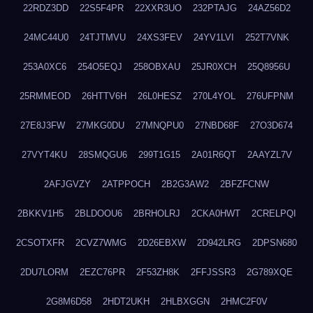
22RDZ3DD
22S5F4PR
22XXR3UO
232PTAJG
24AZ56D2
24MC44U0
24TJTMVU
24XS3FEV
24YV1LVI
252T7VNK
253A0XC6
254O5EQJ
258OBXAU
25JR0XCH
25Q8956U
25RMMEOD
26HTTV6H
26L0HESZ
270L4YOL
276UFPNM
27E8J3FW
27MKG0DU
27MNQPU0
27NBD68F
27O3D674
27VYT4KU
28SMQGU6
299T1G15
2A01R6QT
2AAYZL7V
2AFJGVZY
2ATPPOCH
2B2G3AW2
2BFZFCNW
2BKKV1H5
2BLDOOU6
2BRHOLRJ
2CKA0HWT
2CRELPQI
2CSOTXFR
2CVZ7WMG
2D26EBXW
2D942LRG
2DPSN680
2DU7LORM
2EZC76PR
2F53ZH8K
2FFJSSR3
2G789XQE
2G8M6D58
2HDT2UKH
2HLBXGGN
2HMC2F0V