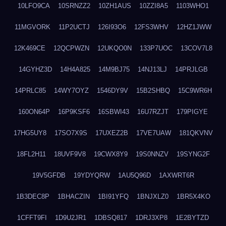
10LFO9CA
10SRNZZ2
10ZH1AUS
10ZZI8A5
1103WHO1
11MGVORK
11P2UCTJ
126I93O6
12FS3WHV
12HZ1JWW
12K469CE
12QCPWZN
12UKQO0N
133P7UOC
13COV7L8
14GYHZ3D
14H4A825
14M9BJ75
14NJ13LJ
14PRJLGB
14PRLC85
14WY7OYZ
1546DY9V
15B2SHBQ
15C9WR6H
160ON64P
16P9KSF6
16SBWI43
16U7RZJT
179PIGYE
17HG5UY8
17SO7X9S
17UXEZ2B
17VE7UAW
181QKVNV
18FL2H11
18UVF9V8
19CWX8Y9
19S0NNZV
19SYNG2F
19V5GFDB
19YDYQRW
1AU5Q96D
1AXWRT6R
1B3DEC8P
1BHACZIN
1BI91YFQ
1BNJXLZ0
1BR5X4KO
1CFFT9FI
1D9U2JR1
1DBSQ817
1DRJ3XP8
1E2BYTZD