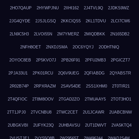
2HO7QAUP
2HYWPJNU
2IIHI162
2J4TVL9Q
2JDKS9WZ
2JG4QYDE
2JSJLGSQ
2KKCIQS5
2KL1TDVU
2LCI7CW6
2LN9C5H3
2LVOI55N
2M7YMERZ
2MIQDBKK
2N165DB2
2NFH8OET
2NXDJSMA
2OC6YQYJ
2ODHTNIQ
2OYOC8EB
2P5KVO7J
2PB26F91
2PFU2MB3
2PGICZT7
2PJA33U1
2PK01RCU
2Q6V9UEG
2QFIABDG
2QYABSTR
2R02B74P
2RPXRAZM
2SAV54DE
2SS1XHM0
2T0TIR21
2T4QFIOC
2T8M8OOV
2TGAD2ZO
2TMUAAY5
2TOT3HO1
2TT1JPJ0
2TVCNBU8
2TWC2CET
2U1JCAWR
2UABCBNW
2UBGKVBI
2UFYK23Q
2UHBAVSU
2UT1DWVT
2VA5KTQ4
2VUSTJE1
2VY55Q8B
2W29565T
2W496244
2WADJS4M