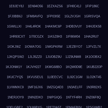
1E8JEY8J
1EN94O56
1EZXAZS6
1FH0C41J
1FIP186C
1FJ0BB6J
1FM8AVFQ
1FP03I5E
1GL2VJGH
1GRISVQA
1GWILLXI
1H4L4ROK
1HAKMC6P
1HDB3VUY
1HHJEK58
1HR93CXT
1I70CGZX
1IASZ8H3
1IF86W04
1IHA2RU7
1IOKJ9IZ
1IOWA7OG
1IWGPKRW
1JEZBYO7
1JFVZL7X
1JKQPSW2
1JL35ZZ0
1JUOBZ9U
1JZ9UNM8
1K1OOBX2
1KJONM1Y
1KJVH227
1KMG68BO
1KQW0D9E
1KUB22OP
1KUC7YQ5
1KVUSEU1
1L0EECVC
1L92C1GM
1LO2KT45
1LVWMXC9
1MF16JX6
1MZGQ4D3
1N3AELFF
1N3R82X5
1NERJOY9
1NIN2DXO
1NIPGIQG
1NTYF4RH
1NZ06F8Q
1OELGBE2
1OUI6BYG
1PET0A5T
1PMAFB0V
1PSGIWB2