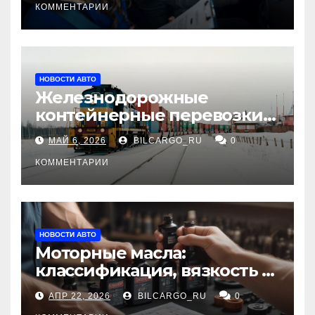
КОММЕНТАРИИ
НОВОСТИ АВТО
Железнодорожные
контейнерные перевозки
из Китая в Россию:
МАЙ 6, 2026
BILCARGO_RU
0
маршруты, сроки и
требования
КОММЕНТАРИИ
НОВОСТИ АВТО
Моторные масла:
классификация, вязкость и
рекомендации по выбору
АПР 22, 2026
BILCARGO_RU
0
для различных типов