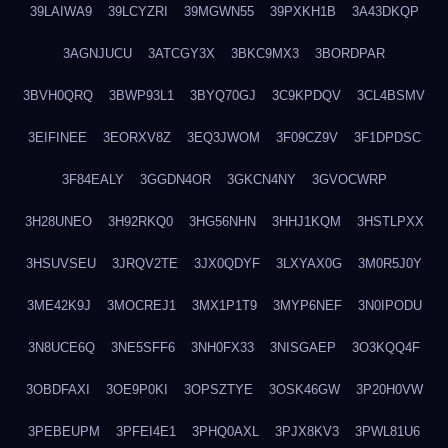
39LAIWA9
39LCYZRI
39MGWN55
39PXKH1B
3A43DKQP
3AGNJUCU
3ATCGY3X
3BKC9MX3
3BORDPAR
3BVH0QRQ
3BWP93L1
3BYQ70GJ
3C9KPDQV
3CL4BSMV
3EIFINEE
3EORXV8Z
3EQ3JWOM
3F09CZ9V
3F1DPDSC
3F84EALY
3GGDN4OR
3GKCN4NY
3GVOCWRP
3H28UNEO
3H92RKQ0
3HG56NHN
3HHJ1KQM
3HSTLPXX
3HSUVSEU
3JRQV2TE
3JX0QDYF
3LXYAX0G
3M0R5J0Y
3ME42K9J
3MOCREJ1
3MX1P1T9
3MYP6NEF
3N0IPODU
3N8UCE6Q
3NE5SFF6
3NH0FX33
3NISGAEP
3O3KQQ4F
3OBDFAXI
3OE9P0KI
3OPSZTYE
3OSK46GW
3P20H0VW
3PEBEUPM
3PFEI4E1
3PHQ0AXL
3PJX8KV3
3PWL81U6