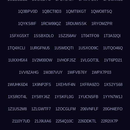
1Q3BPV0D
1QBCT8D3
1QMT9XGT
1QWO8TSQ
1QYKS8IF
1RCW99QZ
1RDUWSSK
1RYOMZPR
1SFXG5XT
1SSBXDLO
1SZ258AV
1T04TFO9
1T3A32QI
1TQ4XCLI
1URGFNU5
1USMDQTI
1USXOD9C
1UTQO46Q
1UXXH5X4
1V2M00OW
1VHOFJ5Z
1VLGOT3L
1VT6PD21
1VV8ZAHG
1W387VUY
1WFVB76Y
1WPX7P03
1WUHK6D4
1X9NP2FS
1XEHVF4N
1XFRA9ZO
1XS2YS68
1XSROT4L
1YS8YJ6Z
1YSKFL0G
1YUCNSFB
1YYN7W1J
1Z1US2M8
1ZLGWTF7
1ZOCGLFM
206VNFLF
20GH4EFO
2110Y7UD
21J9UIA6
2254Q10C
226DDKTL
22R2IX7P