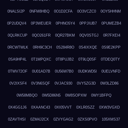
0NALSI2P
0NFM8HBQ
0O1D2CFA
0O3VCZC0
0OY5HHNM
0P2UDQV4
0P3WEUER
0PHNO5Y4
0PPJIUB7
0PUMEZB4
0QLRKCUP
0QO261FR
0QR27BKM
0QV0STGJ
0R7FXEI4
0RCWTWLK
0RH9C3CH
0S284R8O
0S4IXXQE
0S9E2KPP
0SA9HP4L
0T1MPQXC
0T8PUJB2
0T9LQ0SF
0TDEQ0TY
0TWV72OF
0U01AD7B
0U56W7B0
0UDKWD5I
0UELVNFD
0V2IXSF4
0V3N6SQF
0VJAC930
0VY5ZG3D
0W3LZD86
0W58MBQO
0W5D86N5
0W8SOPXW
0WY1BFPQ
0X4GG1J6
0XAANC43
0XI05VVT
0XLR0SZZ
0XW3VGXD
0ZAVTHSI
0ZM4J2CX
0ZVYGAG2
0ZXS0PVO
105XMS37