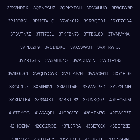
3PX3NDPK
3QBNPSU7
3QPKYD3H
3R660UUO
3R8OBY8R
3RJJOB51
3RM5TAUQ
3RV0N612
3SRBQEDJ
3SXFZOBA
3TBVTN7Z
3TFI7CJL
3TKFBN73
3TTB618D
3TVMVY4A
3VPL82H9
3VS14DKC
3VX5WW8T
3VXFRWKX
3VZRTGEK
3W3MHD4O
3WAD8W9N
3WDTF1N3
3WI8G8SN
3WQDYCWK
3WTTA97N
3WU70G19
3X71FE60
3XC4DIU7
3XMIH0VI
3XMLLD4K
3XWW9P5D
3Y2Z2FMH
3YXUATB4
3Z3344KT
3ZBBJF82
3ZUNKQ9P
40PEO5RM
418TPYOG
41A6AQPI
41CR68ZC
428MPM7O
42EW9PZP
42HIOZNV
42QOZROE
437L5RRA
43BE766X
43EEF23E
43IP3TZ3
43OJ1AEY
43SSFXBJ
43U16JLC
43XY7A9N