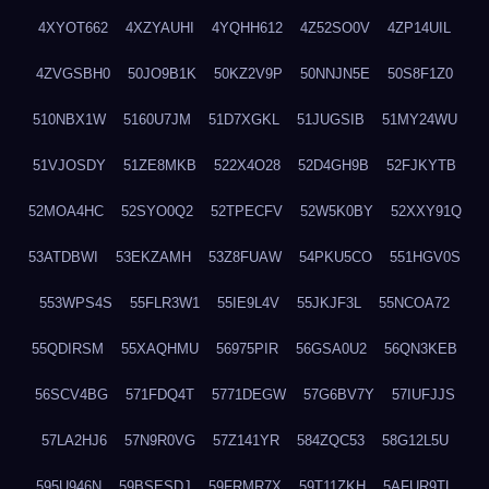
4XYOT662
4XZYAUHI
4YQHH612
4Z52SO0V
4ZP14UIL
4ZVGSBH0
50JO9B1K
50KZ2V9P
50NNJN5E
50S8F1Z0
510NBX1W
5160U7JM
51D7XGKL
51JUGSIB
51MY24WU
51VJOSDY
51ZE8MKB
522X4O28
52D4GH9B
52FJKYTB
52MOA4HC
52SYO0Q2
52TPECFV
52W5K0BY
52XXY91Q
53ATDBWI
53EKZAMH
53Z8FUAW
54PKU5CO
551HGV0S
553WPS4S
55FLR3W1
55IE9L4V
55JKJF3L
55NCOA72
55QDIRSM
55XAQHMU
56975PIR
56GSA0U2
56QN3KEB
56SCV4BG
571FDQ4T
5771DEGW
57G6BV7Y
57IUFJJS
57LA2HJ6
57N9R0VG
57Z141YR
584ZQC53
58G12L5U
595U946N
59BSESDJ
59FRMR7X
59T11ZKH
5AFUR9TL