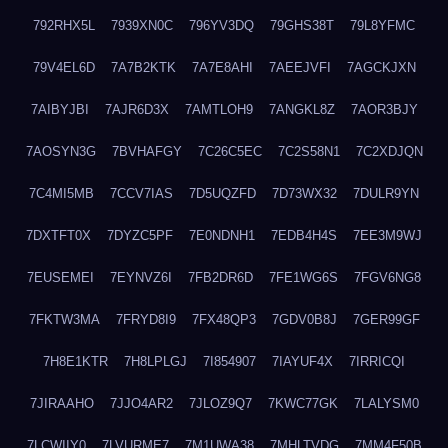
792RHX5L
7939XN0C
796YV3DQ
79GHS38T
79L8YFMC
79V4EL6D
7A7B2KTK
7A7E8AHI
7AEEJVFI
7AGCKJXN
7AIBYJBI
7AJR6D3X
7AMTLOH9
7ANGKL8Z
7AOR3BJY
7AOSYN3G
7BVHAFGY
7C26C5EC
7C2S58N1
7C2XDJQN
7C4MI5MB
7CCV7IAS
7D5UQZFD
7D73WX32
7DULR9YN
7DXTFT0X
7DYZC5PF
7E0NDNH1
7EDB4H4S
7EE3M9WJ
7EUSEMEI
7EYNVZ6I
7FB2DR6D
7FE1WG6S
7FGV6NG8
7FKTW3MA
7FRYD8I9
7FX48QP3
7GDV0B8J
7GER99GF
7H8E1KTR
7H8LPLGJ
7I854907
7IAYUF4X
7IRRICQI
7JIRAAHO
7JJO4AR2
7JLOZ9Q7
7KWC77GK
7LALYSM0
7LCWIIY0
7LVURME7
7M1UWA38
7MHLTVDG
7MM4F50B