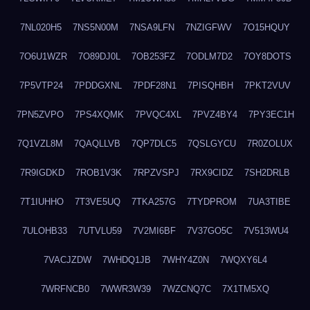
7NL020H5
7NS5N00M
7NSA9LFN
7NZIGFWV
7O15HQUY
7O6U1WZR
7O89DJ0L
7OB253FZ
7ODLM7D2
7OY8DOTS
7P5VTP24
7PDDGXNL
7PDF28N1
7PISQHBH
7PKT2VUV
7PN5ZVPO
7PS4XQMK
7PVQC4XL
7PVZ4BY4
7PY3EC1H
7Q1VZL8M
7QAQLLVB
7QP7DLC5
7QSLGYCU
7R0ZOLUX
7R9IGDKD
7ROB1V3K
7RPZVSPJ
7RX9CIDZ
7SH2DRLB
7T1IUHHO
7T3VE5UQ
7TKA257G
7TYDPROM
7UA3TIBE
7ULOHB33
7UTVLU59
7V2MI6BF
7V37GO5C
7V513WU4
7VACJZDW
7WHDQ1JB
7WHY4Z0N
7WQXY6L4
7WRFNCB0
7WWR3W39
7WZCNQ7C
7X1TM5XQ