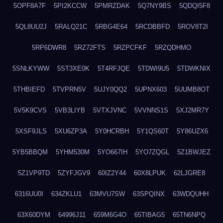
5OPF8A7F
5PI2KCCW
5PMRZDAK
5Q7NY9BS
5QDQI5F8
5QL8UU2J
5RALQ21C
5RBG4E64
5RCDBBFD
5ROV8T2I
5RP6DWR8
5RZ72FTS
5RZPCFKF
5RZQDHMO
5SNLKYWW
5ST3XE0K
5T4RFJQE
5TDWI9U5
5TDWKNIX
5THBIEFD
5TVPRN5V
5UJY0QQ2
5UPNX603
5UUMB8OT
5V5K9CVS
5VB3LIYB
5VTXJVNC
5VVNNS1S
5XJ2MR7Y
5XSF9JLS
5XU6ZP3A
5Y0HCRBH
5Y1QS60T
5Y86UZX6
5YB5BBQM
5YHM530M
5YO667IH
5YO7ZQGL
5Z1BWJEZ
5Z1VP9TD
5ZYFJGV9
60IZ2Y44
60X8LPUK
62LJGRE8
6316UU0I
634ZKLU1
63MVU7SW
63SPQINX
63WDQUHH
63X60DYM
64996J11
659M6G4O
65TIBAG5
65TN6NPQ