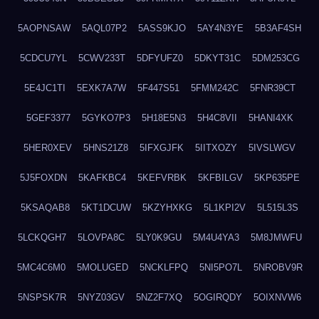
5AOPNSAW
5AQL07P2
5ASS9KJO
5AY4N3YE
5B3AF4SH
5CDCU7YL
5CWV233T
5DFYUFZ0
5DKYT31C
5DM253CG
5E4JC1TI
5EXK7A7W
5F447S51
5FMM242C
5FNR39CT
5GEF3377
5GYKO7P3
5H18E5N3
5H4C8VII
5HANI4XK
5HER0XEV
5HNS21Z8
5IFXGJFK
5IITXOZY
5IVSLWGV
5J5FOXDN
5KAFKBC4
5KEFVRBK
5KFBILGV
5KP635PE
5KSAQAB8
5KT1DCUW
5KZYHXKG
5L1KPI2V
5L515L3S
5LCKQGH7
5LOVPA8C
5LY0K9GU
5M4U4YA3
5M8JMWFU
5MC4C6M0
5MOLUGED
5NCKLFPQ
5NI5PO7L
5NROBV9R
5NSPSK7R
5NYZ03GV
5NZ2F7XQ
5OGIRQDY
5OIXNVW6