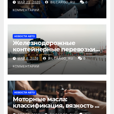
МАЙ 21, 2026
BILCARGO_RU
0
КОММЕНТАРИИ
НОВОСТИ АВТО
Железнодорожные
контейнерные перевозки
из Китая в Россию:
МАЙ 6, 2026
BILCARGO_RU
0
маршруты, сроки и
требования
КОММЕНТАРИИ
НОВОСТИ АВТО
Моторные масла:
классификация, вязкость и
рекомендации по выбору