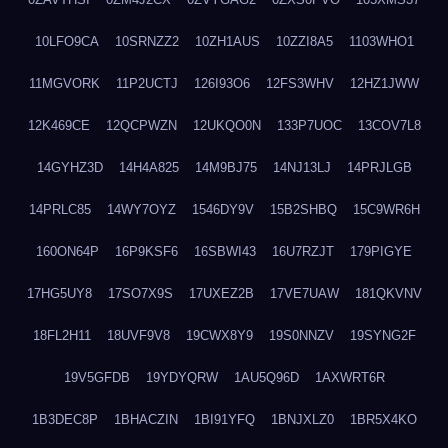
10LFO9CA
10SRNZZ2
10ZH1AUS
10ZZI8A5
1103WHO1
11MGVORK
11P2UCTJ
126I93O6
12FS3WHV
12HZ1JWW
12K469CE
12QCPWZN
12UKQO0N
133P7UOC
13COV7L8
14GYHZ3D
14H4A825
14M9BJ75
14NJ13LJ
14PRJLGB
14PRLC85
14WY7OYZ
1546DY9V
15B2SHBQ
15C9WR6H
160ON64P
16P9KSF6
16SBWI43
16U7RZJT
179PIGYE
17HG5UY8
17SO7X9S
17UXEZ2B
17VE7UAW
181QKVNV
18FL2H11
18UVF9V8
19CWX8Y9
19S0NNZV
19SYNG2F
19V5GFDB
19YDYQRW
1AU5Q96D
1AXWRT6R
1B3DEC8P
1BHACZIN
1BI91YFQ
1BNJXLZ0
1BR5X4KO