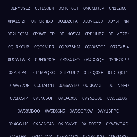
0LPY3G1Z
0LTLQ0B4
0M40H0CT
0MCMJJJP
0N1LZI50
0NALSI2P
0NFM8HBQ
0O1D2CFA
0O3VCZC0
0OY5HHNM
0P2UDQV4
0P3WEUER
0PHNO5Y4
0PPJIUB7
0PUMEZB4
0QLRKCUP
0QO261FR
0QR27BKM
0QV0STGJ
0R7FXEI4
0RCWTWLK
0RH9C3CH
0S284R8O
0S4IXXQE
0S9E2KPP
0SA9HP4L
0T1MPQXC
0T8PUJB2
0T9LQ0SF
0TDEQ0TY
0TWV72OF
0U01AD7B
0U56W7B0
0UDKWD5I
0UELVNFD
0V2IXSF4
0V3N6SQF
0VJAC930
0VY5ZG3D
0W3LZD86
0W58MBQO
0W5D86N5
0W8SOPXW
0WY1BFPQ
0X4GG1J6
0XAANC43
0XI05VVT
0XLR0SZZ
0XW3VGXD
0ZAVTHSI
0ZM4J2CX
0ZVYGAG2
0ZXS0PVO
105XMS37