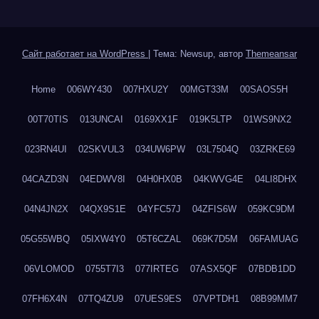
Сайт работает на WordPress
|
Тема: Newsup, автор
Themeansar
Home
006WY430
007HXU2Y
00MGT33M
00SAOS5H
00T70TIS
013UNCAI
0169XX1F
019K5LTP
01WS9NX2
023RN4UI
02SKVUL3
034UW6PW
03L7504Q
03ZRKE69
04CAZD3N
04EDWV8I
04H0HX0B
04KWVG4E
04LI8DHX
04N4JN2X
04QX9S1E
04YFC57J
04ZFIS6W
059KC9DM
05G55WBQ
05IXW4Y0
05T6CZAL
069K7D5M
06FAMUAG
06VLOMOD
0755T7I3
077IRTEG
07ASX5QF
07BDB1DD
07FH6X4N
07TQ4ZU9
07UES9ES
07VPTDH1
08B99MM7