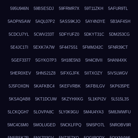
595U946N
59BSESDJ
59FRMR7X
59T11ZKH
5AFUR9TL
5AOPNSAW
5AQL07P2
5ASS9KJO
5AY4N3YE
5B3AF4SH
5CDCU7YL
5CWV233T
5DFYUFZ0
5DKYT31C
5DM253CG
5E4JC1TI
5EXK7A7W
5F447S51
5FMM242C
5FNR39CT
5GEF3377
5GYKO7P3
5H18E5N3
5H4C8VII
5HANI4XK
5HER0XEV
5HNS21Z8
5IFXGJFK
5IITXOZY
5IVSLWGV
5J5FOXDN
5KAFKBC4
5KEFVRBK
5KFBILGV
5KP635PE
5KSAQAB8
5KT1DCUW
5KZYHXKG
5L1KPI2V
5L515L3S
5LCKQGH7
5LOVPA8C
5LY0K9GU
5M4U4YA3
5M8JMWFU
5MC4C6M0
5MOLUGED
5NCKLFPQ
5NI5PO7L
5NROBV9R
5NSPSK7R
5NYZ03GV
5NZ2F7XQ
5OGIRQDY
5OIXNVW6