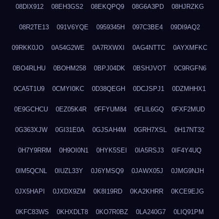
08DIX912
08EH3GS2
08EKQPQ9
08G6A3PD
08HJRZKG
08R2TE13
091V6YQE
0959345H
097C3BE4
09DI9AQ2
09RKK0JO
0A54G2WE
0A7RXWXI
0AG4NTTC
0AYXMFKC
0BO4RLHU
0BOHM258
0BPJ04DK
0BSHJVOT
0C9RGFN6
0CA5T1U9
0CMYI0KC
0D38QEGH
0DCJSPJ1
0DZMHHX1
0E9GCHCU
0EZ05K4R
0FFYUM84
0FLIL6GQ
0FXF2MUD
0G363XJW
0GI31E0A
0GJSAH4M
0GRH7XSL
0H17NT32
0H7Y9RRM
0H9OI0N1
0HYK5SEI
0IA5RSJ3
0IF4Y4UQ
0IM5QCNL
0IUZL33Y
0J6YMSQ9
0JAWX05J
0JMG9NJH
0JX5HAPI
0JXDX9ZM
0K8I19RD
0KA2KHRR
0KCE9EJG
0KFC83WS
0KHXDLT8
0KO7R0BZ
0LA240G7
0LIQ91PM