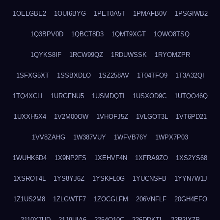
1OELGBE2
1OUI6BYG
1PET0A5T
1PMAFB0V
1PSGIWB2
1Q3BPV0D
1QBCT8D3
1QMT9XGT
1QWO8TSQ
1QYKS8IF
1RCW99QZ
1RDUWSSK
1RYOMZPR
1SFXG5XT
1SSBXDLO
1SZ258AV
1T04TFO9
1T3A32QI
1TQ4XCLI
1URGFNU5
1USMDQTI
1USXOD9C
1UTQO46Q
1UXXH5X4
1V2M00OW
1VHOFJ5Z
1VLGOT3L
1VT6PD21
1VV8ZAHG
1W387VUY
1WFVB76Y
1WPX7P03
1WUHK6D4
1X9NP2FS
1XEHVF4N
1XFRA9ZO
1XS2YS68
1XSROT4L
1YS8YJ6Z
1YSKFL0G
1YUCNSFB
1YYN7W1J
1Z1US2M8
1ZLGWTF7
1ZOCGLFM
206VNFLF
20GH4EFO
2110Y7UD
21J9UIA6
2254Q10C
226DDKTL
22R2IX7P