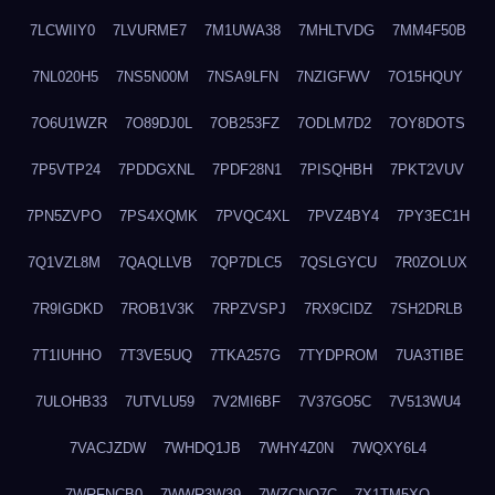
7LCWIIY0
7LVURME7
7M1UWA38
7MHLTVDG
7MM4F50B
7NL020H5
7NS5N00M
7NSA9LFN
7NZIGFWV
7O15HQUY
7O6U1WZR
7O89DJ0L
7OB253FZ
7ODLM7D2
7OY8DOTS
7P5VTP24
7PDDGXNL
7PDF28N1
7PISQHBH
7PKT2VUV
7PN5ZVPO
7PS4XQMK
7PVQC4XL
7PVZ4BY4
7PY3EC1H
7Q1VZL8M
7QAQLLVB
7QP7DLC5
7QSLGYCU
7R0ZOLUX
7R9IGDKD
7ROB1V3K
7RPZVSPJ
7RX9CIDZ
7SH2DRLB
7T1IUHHO
7T3VE5UQ
7TKA257G
7TYDPROM
7UA3TIBE
7ULOHB33
7UTVLU59
7V2MI6BF
7V37GO5C
7V513WU4
7VACJZDW
7WHDQ1JB
7WHY4Z0N
7WQXY6L4
7WRFNCB0
7WWR3W39
7WZCNQ7C
7X1TM5XQ