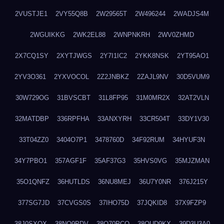
2VUSTJE1
2VY55Q8B
2W29565T
2W496244
2WADJS4M
2WGUIKKG
2WK2EL88
2WNPNKRH
2WV0ZHMD
2X7CQ1SY
2XYTJWGS
2Y7I1IC2
2YKK8NSK
2YT95AO1
2YV3O361
2YXVOCOL
2Z2JNBKZ
2ZAJL9NV
30D5VUM9
30W729OG
31BVSCBT
31L8FP95
31M0MR2X
32AT2VLN
32MATDBP
336RPFHA
33ANXYRH
33CR504T
33DY1V30
33T04ZZ0
3404O7P1
3478760D
34F92RUM
34HYUF3N
34Y7PBO1
357AGF1F
35AF37G3
35HVS0VG
35MJZMAN
35O1QNFZ
36HUTLDS
36NU8MEJ
36U7Y0NR
376J215Y
377SG7JD
37CVGS0S
37IHO75D
37JQKID8
37X9FZP9
38J0SXQX
38NQ9PDV
38O70PCO
38QUD9KX
39D3U3A0