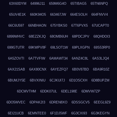
63X60DYM
64996J11
659M6G4O
65TIBAG5
65TN6NPQ
65UV4E1K
660K94O5
663467JW
664ESOLH
664FNVV4
66C6U597
66NBHAON
675YBKS0
67T6PVX5
67UCAPT0
6899WHVC
68EZZKJQ
68OMB6UH
68PDCJPV
68QHDOI3
699GTUTR
69KWPV8F
69LSOT1W
69PLXGPN
69S53RP0
6A5ZOVTI
6A7TVFIW
6AMAWT34
6ANZ4C8L
6AS3LJQ4
6AX21SAB
6AX80CNX
6AYEZFQ7
6B0V87BD
6BA9R10Z
6BUMJY5E
6BVXINIU
6CJKUI7J
6D1OSCXH
6D8BUPZM
6DCMVTHM
6DDK07UL
6DEL198E
6DMVW7ZP
6DO5WVEC
6DPAK2I3
6DREN8XO
6DSSGCV5
6EEGL9Z9
6EI21UCB
6EMNTEE0
6F1DJ5WF
6G3CXI93
6G3KEGYN