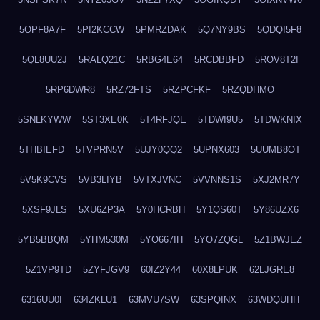
5OPF8A7F
5PI2KCCW
5PMRZDAK
5Q7NY9BS
5QDQI5F8
5QL8UU2J
5RALQ21C
5RBG4E64
5RCDBBFD
5ROV8T2I
5RP6DWR8
5RZ72FTS
5RZPCFKF
5RZQDHMO
5SNLKYWW
5ST3XE0K
5T4RFJQE
5TDWI9U5
5TDWKNIX
5THBIEFD
5TVPRN5V
5UJY0QQ2
5UPNX603
5UUMB8OT
5V5K9CVS
5VB3LIYB
5VTXJVNC
5VVNNS1S
5XJ2MR7Y
5XSF9JLS
5XU6ZP3A
5Y0HCRBH
5Y1QS60T
5Y86UZX6
5YB5BBQM
5YHM530M
5YO667IH
5YO7ZQGL
5Z1BWJEZ
5Z1VP9TD
5ZYFJGV9
60IZ2Y44
60X8LPUK
62LJGRE8
6316UU0I
634ZKLU1
63MVU7SW
63SPQINX
63WDQUHH