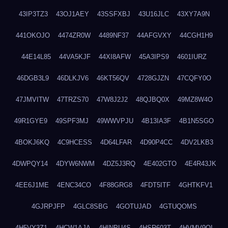
43IP3TZ3
43OJ1AEY
43SSFXBJ
43U16JLC
43XY7A9N
441OKOJO
4474ZR0W
4489NF37
44AFGVXY
44CGH1H9
44E14L85
44VA5KJF
44XI8AFW
45A3IPS9
4601IURZ
46DGB3L9
46DLKJV6
46KT56QV
4728GJZN
47CQFY0O
47JMVITW
47TRZS70
47W8J2J2
48QJBQ0X
49MZ8W4O
49R1GYE9
49SPF3MJ
49WWVPJU
4B13IA3F
4B1N5SGO
4BOKJ6KQ
4C9HCESS
4D64LFAR
4D90P4CC
4DV2LKB3
4DWPQY14
4DYW6NWM
4DZ5J3RQ
4E402GTO
4E4R43JK
4EE6J1ME
4ENC34CO
4F88GRG8
4FDT5ITF
4GHTKFV1
4GJRPJFP
4GLC8SBG
4GOTUJAD
4GTUQOMS
4H5VY3Z1
4HCW1AJA
4HINPU4S
4HSR603T
4HVMV9QI