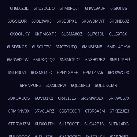
6H6L0Z3E
6HD2DCBO
6HM0FQJT
6HWL9A3P
6I5IUH76
6JGSI1UR
6JQL3WKJ
6K3EBPX1
6K3WDMWT
6KDND60Z
6KOOILKY
6KPMGXPJ
6LGMA8OZ
6LI78JDL
6LL59T6X
6LSD5KCS
6LSGIF7V
6MC7XUTQ
6MNBISNE
6MRU4GHW
6MRWI2FW
6MUKQ2Q2
6N6MCPD2
6N8H9PB2
6NS1JPER
6NTR3U7I
6OXMG49D
6PHYGAFF
6PM1Z7A5
6PO2WC0X
6PPNPOF5
6Q23B2FW
6QE19FL3
6QEEKCMR
6QKOAUOS
6QVIJ1K1
6R431JL5
6RGMWOLX
6RKWC57X
6RMKNV3X
6RV8LARZ
6SBTC8OR
6T3R3AJM
6TKE2JE3
6TPRWJZM
6U06OJTH
6UJEQ0CF
6UQ42P16
6UTK14DG
6UU9ROQK
6UZUZF6L
6V4POCW2
6V6FZLKN
6VJVHI57