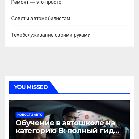
Ремонт — это просто
Советы автомобилистам
Техобслуживание своими руками
YOU MISSED
НОВОСТИ АВТО
Обучение в автошколе на
категорию В: полный гид
для будущих водителей