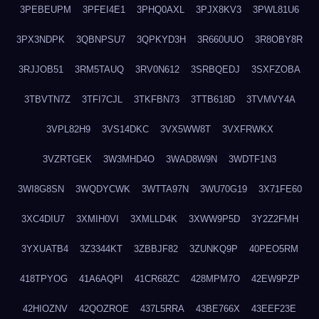
3PEBEUPM
3PFEI4E1
3PHQ0AXL
3PJX8KV3
3PWL81U6
3PX3NDPK
3QBNPSU7
3QPKYD3H
3R660UUO
3R8OBY8R
3RJJOB51
3RM5TAUQ
3RV0N612
3SRBQEDJ
3SXFZOBA
3TBVTN7Z
3TFI7CJL
3TKFBN73
3TTB618D
3TVMVY4A
3VPL82H9
3VS14DKC
3VX5WW8T
3VXFRWKX
3VZRTGEK
3W3MHD4O
3WAD8W9N
3WDTF1N3
3WI8G8SN
3WQDYCWK
3WTTA97N
3WU70G19
3X71FE60
3XC4DIU7
3XMIH0VI
3XMLLD4K
3XWW9P5D
3Y2Z2FMH
3YXUATB4
3Z3344KT
3ZBBJF82
3ZUNKQ9P
40PEO5RM
418TPYOG
41A6AQPI
41CR68ZC
428MPM7O
42EW9PZP
42HIOZNV
42QOZROE
437L5RRA
43BE766X
43EEF23E