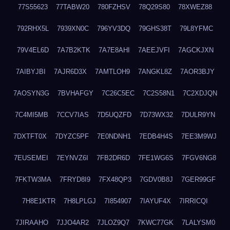
77S55623
77TABW20
780FZHSV
78Q29S80
78XWEZ88
792RHX5L
7939XN0C
796YV3DQ
79GHS38T
79L8YFMC
79V4EL6D
7A7B2KTK
7A7E8AHI
7AEEJVFI
7AGCKJXN
7AIBYJBI
7AJR6D3X
7AMTLOH9
7ANGKL8Z
7AOR3BJY
7AOSYN3G
7BVHAFGY
7C26C5EC
7C2S58N1
7C2XDJQN
7C4MI5MB
7CCV7IAS
7D5UQZFD
7D73WX32
7DULR9YN
7DXTFT0X
7DYZC5PF
7E0NDNH1
7EDB4H4S
7EE3M9WJ
7EUSEMEI
7EYNVZ6I
7FB2DR6D
7FE1WG6S
7FGV6NG8
7FKTW3MA
7FRYD8I9
7FX48QP3
7GDV0B8J
7GER99GF
7H8E1KTR
7H8LPLGJ
7I854907
7IAYUF4X
7IRRICQI
7JIRAAHO
7JJO4AR2
7JLOZ9Q7
7KWC77GK
7LALYSM0