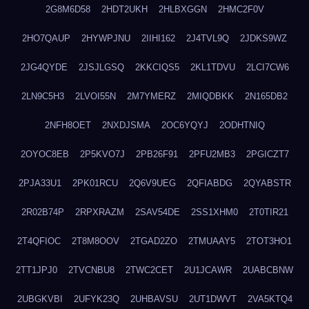
2G8M6D58
2HDT2UKH
2HLBXGGN
2HMC2F0V
2HO7QAUP
2HYWPJNU
2IIHI162
2J4TVL9Q
2JDKS9WZ
2JG4QYDE
2JSJLGSQ
2KKCIQS5
2KL1TDVU
2LCI7CW6
2LN9C5H3
2LVOI55N
2M7YMERZ
2MIQDBKK
2N165DB2
2NFH8OET
2NXDJSMA
2OC6YQYJ
2ODHTNIQ
2OYOC8EB
2P5KVO7J
2PB26F91
2PFU2MB3
2PGICZT7
2PJA33U1
2PK01RCU
2Q6V9UEG
2QFIABDG
2QYABSTR
2R02B74P
2RPXRAZM
2SAV54DE
2SS1XHM0
2T0TIR21
2T4QFIOC
2T8M8OOV
2TGAD2ZO
2TMUAAY5
2TOT3HO1
2TT1JPJ0
2TVCNBU8
2TWC2CET
2U1JCAWR
2UABCBNW
2UBGKVBI
2UFYK23Q
2UHBAVSU
2UT1DWVT
2VA5KTQ4