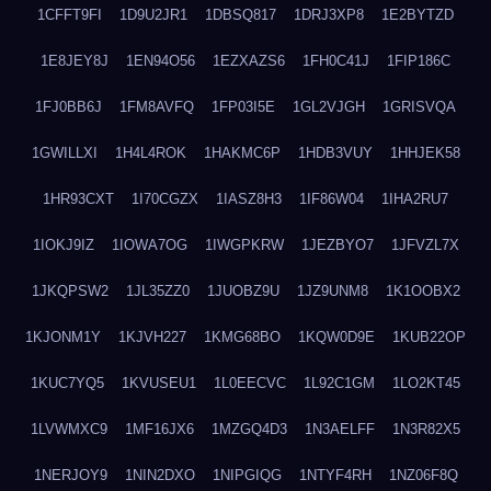
1CFFT9FI
1D9U2JR1
1DBSQ817
1DRJ3XP8
1E2BYTZD
1E8JEY8J
1EN94O56
1EZXAZS6
1FH0C41J
1FIP186C
1FJ0BB6J
1FM8AVFQ
1FP03I5E
1GL2VJGH
1GRISVQA
1GWILLXI
1H4L4ROK
1HAKMC6P
1HDB3VUY
1HHJEK58
1HR93CXT
1I70CGZX
1IASZ8H3
1IF86W04
1IHA2RU7
1IOKJ9IZ
1IOWA7OG
1IWGPKRW
1JEZBYO7
1JFVZL7X
1JKQPSW2
1JL35ZZ0
1JUOBZ9U
1JZ9UNM8
1K1OOBX2
1KJONM1Y
1KJVH227
1KMG68BO
1KQW0D9E
1KUB22OP
1KUC7YQ5
1KVUSEU1
1L0EECVC
1L92C1GM
1LO2KT45
1LVWMXC9
1MF16JX6
1MZGQ4D3
1N3AELFF
1N3R82X5
1NERJOY9
1NIN2DXO
1NIPGIQG
1NTYF4RH
1NZ06F8Q