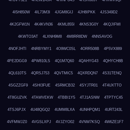
4I5H850W
4IL73M3I
4JGM8GIJ
4JH8IPKK
4JS349D2
4K2GFW1N
4K4KVN36
4KML855I
4KNS3G0Y
4KQJIFMI
4KWTO3AT
4LXNH9M8
4M8RR8DW
4NNSAVOG
4NOFJHTI
4NRBYMY1
4O9WC0SL
4ORR508B
4P5VX889
4PE2DGG9
4PW810LS
4Q1M7Q60
4QAHYG43
4QHYCH8B
4QL610TS
4QRSJ753
4QVTMIC5
4QXRDQN7
4S31TENQ
4SGZZGF9
4SHI3FUE
4SRMCB32
4SYJTR01
4T4UXTTO
4T8GUZVK
4TAWVEKW
4TBBI1Y5
4TJ1ASNW
4TPTYC45
4TSJ6PJX
4U48QGQ2
4UMM8LXA
4UNHPQM1
4URT243L
4VFMWJZ0
4VGSLXPJ
4VJZYO02
4VNW7KSQ
4W6ZE1F7