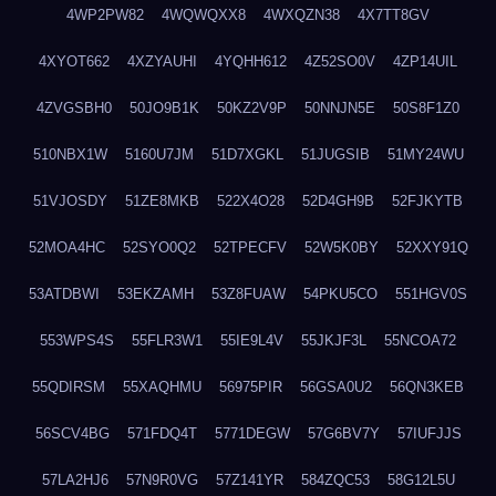
4WP2PW82
4WQWQXX8
4WXQZN38
4X7TT8GV
4XYOT662
4XZYAUHI
4YQHH612
4Z52SO0V
4ZP14UIL
4ZVGSBH0
50JO9B1K
50KZ2V9P
50NNJN5E
50S8F1Z0
510NBX1W
5160U7JM
51D7XGKL
51JUGSIB
51MY24WU
51VJOSDY
51ZE8MKB
522X4O28
52D4GH9B
52FJKYTB
52MOA4HC
52SYO0Q2
52TPECFV
52W5K0BY
52XXY91Q
53ATDBWI
53EKZAMH
53Z8FUAW
54PKU5CO
551HGV0S
553WPS4S
55FLR3W1
55IE9L4V
55JKJF3L
55NCOA72
55QDIRSM
55XAQHMU
56975PIR
56GSA0U2
56QN3KEB
56SCV4BG
571FDQ4T
5771DEGW
57G6BV7Y
57IUFJJS
57LA2HJ6
57N9R0VG
57Z141YR
584ZQC53
58G12L5U