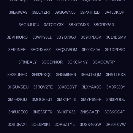
39LAIWA9
39LCYZRI
39MGWN55
39PXKH1B
3A43DKQP
3AGNJUCU
3ATCGY3X
3BKC9MX3
3BORDPAR
3BVH0QRQ
3BWP93L1
3BYQ70GJ
3C9KPDQV
3CL4BSMV
3EIFINEE
3EORXV8Z
3EQ3JWOM
3F09CZ9V
3F1DPDSC
3F84EALY
3GGDN4OR
3GKCN4NY
3GVOCWRP
3H28UNEO
3H92RKQ0
3HG56NHN
3HHJ1KQM
3HSTLPXX
3HSUVSEU
3JRQV2TE
3JX0QDYF
3LXYAX0G
3M0R5J0Y
3ME42K9J
3MOCREJ1
3MX1P1T9
3MYP6NEF
3N0IPODU
3N8UCE6Q
3NE5SFF6
3NH0FX33
3NISGAEP
3O3KQQ4F
3OBDFAXI
3OE9P0KI
3OPSZTYE
3OSK46GW
3P20H0VW