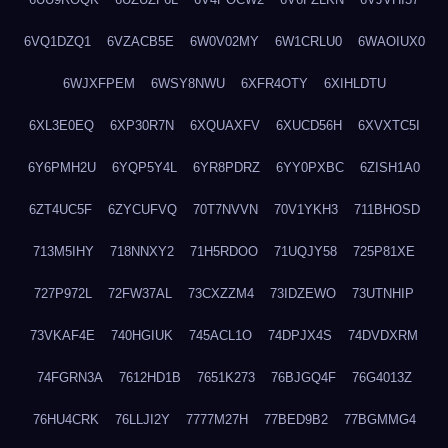
6VQ1DZQ1
6VZACB5E
6W0V02MY
6W1CRLU0
6WAOIUX0
6WJXFPEM
6WSY8NWU
6XFR4OTY
6XIHLDTU
6XL3E0EQ
6XP30R7N
6XQUAXFV
6XUCD56H
6XVXTC5I
6Y6PMH2U
6YQP5Y4L
6YR8PDRZ
6YY0PXBC
6ZISH1A0
6ZT4UC5F
6ZYCUFVQ
70T7NVVN
70V1YKH3
711BHOSD
713M5IHY
718NNXY2
71H5RDOO
71UQJY58
725P81XE
727P972L
72FW37AL
73CXZZM4
73IDZEWO
73UTNHIP
73VKAF4E
740HGIUK
745ACL1O
74DPJX4S
74DVDXRM
74FGRN3A
7612HD1B
7651K273
76BJGQ4F
76G4013Z
76HU4CRK
76LLJI2Y
7777M27H
77BED9B2
77BGMMG4