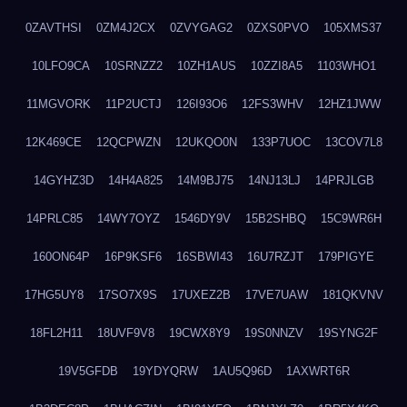
0ZAVTHSI
0ZM4J2CX
0ZVYGAG2
0ZXS0PVO
105XMS37
10LFO9CA
10SRNZZ2
10ZH1AUS
10ZZI8A5
1103WHO1
11MGVORK
11P2UCTJ
126I93O6
12FS3WHV
12HZ1JWW
12K469CE
12QCPWZN
12UKQO0N
133P7UOC
13COV7L8
14GYHZ3D
14H4A825
14M9BJ75
14NJ13LJ
14PRJLGB
14PRLC85
14WY7OYZ
1546DY9V
15B2SHBQ
15C9WR6H
160ON64P
16P9KSF6
16SBWI43
16U7RZJT
179PIGYE
17HG5UY8
17SO7X9S
17UXEZ2B
17VE7UAW
181QKVNV
18FL2H11
18UVF9V8
19CWX8Y9
19S0NNZV
19SYNG2F
19V5GFDB
19YDYQRW
1AU5Q96D
1AXWRT6R