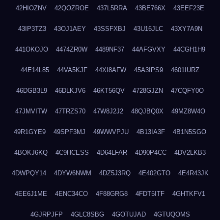
42HIOZNV
42QOZROE
437L5RRA
43BE766X
43EEF23E
43IP3TZ3
43OJ1AEY
43SSFXBJ
43U16JLC
43XY7A9N
441OKOJO
4474ZR0W
4489NF37
44AFGVXY
44CGH1H9
44E14L85
44VA5KJF
44XI8AFW
45A3IPS9
4601IURZ
46DGB3L9
46DLKJV6
46KT56QV
4728GJZN
47CQFY0O
47JMVITW
47TRZS70
47W8J2J2
48QJBQ0X
49MZ8W4O
49R1GYE9
49SPF3MJ
49WWVPJU
4B13IA3F
4B1N5SGO
4BOKJ6KQ
4C9HCESS
4D64LFAR
4D90P4CC
4DV2LKB3
4DWPQY14
4DYW6NWM
4DZ5J3RQ
4E402GTO
4E4R43JK
4EE6J1ME
4ENC34CO
4F88GRG8
4FDT5ITF
4GHTKFV1
4GJRPJFP
4GLC8SBG
4GOTUJAD
4GTUQOMS