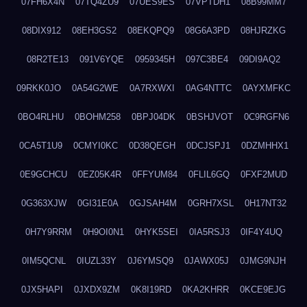
07FH6X4N
07TQ4ZU9
07UES9ES
07VPTDH1
08B99MM7
08DIX912
08EH3GS2
08EKQPQ9
08G6A3PD
08HJRZKG
08R2TE13
091V6YQE
0959345H
097C3BE4
09DI9AQ2
09RKK0JO
0A54G2WE
0A7RXWXI
0AG4NTTC
0AYXMFKC
0BO4RLHU
0BOHM258
0BPJ04DK
0BSHJVOT
0C9RGFN6
0CA5T1U9
0CMYI0KC
0D38QEGH
0DCJSPJ1
0DZMHHX1
0E9GCHCU
0EZ05K4R
0FFYUM84
0FLIL6GQ
0FXF2MUD
0G363XJW
0GI31E0A
0GJSAH4M
0GRH7XSL
0H17NT32
0H7Y9RRM
0H9OI0N1
0HYK5SEI
0IA5RSJ3
0IF4Y4UQ
0IM5QCNL
0IUZL33Y
0J6YMSQ9
0JAWX05J
0JMG9NJH
0JX5HAPI
0JXDX9ZM
0K8I19RD
0KA2KHRR
0KCE9EJG