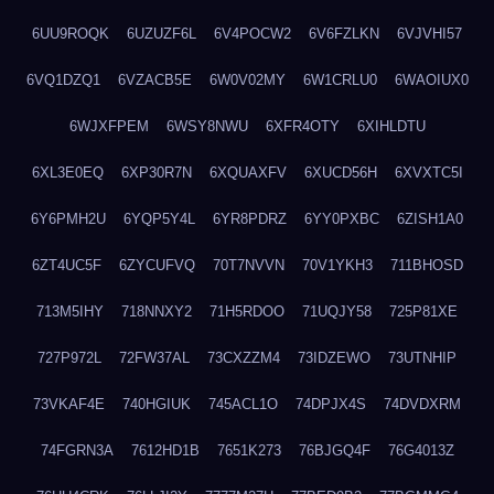
6UU9ROQK
6UZUZF6L
6V4POCW2
6V6FZLKN
6VJVHI57
6VQ1DZQ1
6VZACB5E
6W0V02MY
6W1CRLU0
6WAOIUX0
6WJXFPEM
6WSY8NWU
6XFR4OTY
6XIHLDTU
6XL3E0EQ
6XP30R7N
6XQUAXFV
6XUCD56H
6XVXTC5I
6Y6PMH2U
6YQP5Y4L
6YR8PDRZ
6YY0PXBC
6ZISH1A0
6ZT4UC5F
6ZYCUFVQ
70T7NVVN
70V1YKH3
711BHOSD
713M5IHY
718NNXY2
71H5RDOO
71UQJY58
725P81XE
727P972L
72FW37AL
73CXZZM4
73IDZEWO
73UTNHIP
73VKAF4E
740HGIUK
745ACL1O
74DPJX4S
74DVDXRM
74FGRN3A
7612HD1B
7651K273
76BJGQ4F
76G4013Z