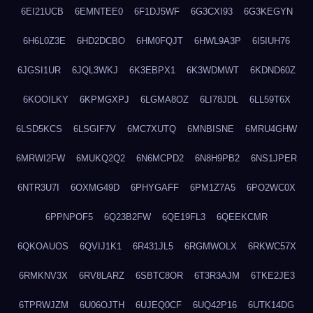
6EI21UCB
6EMNTEE0
6F1DJ5WF
6G3CXI93
6G3KEGYN
6H6L0Z3E
6HD2DCBO
6HM0FQJT
6HWL9A3P
6I5IUH76
6JGSI1UR
6JQL3WKJ
6K3EBPX1
6K3WDMWT
6KDND60Z
6KOOILKY
6KPMGXPJ
6LGMA8OZ
6LI78JDL
6LL59T6X
6LSD5KCS
6LSGIF7V
6MC7XUTQ
6MNBISNE
6MRU4GHW
6MRWI2FW
6MUKQ2Q2
6N6MCPD2
6N8H9PB2
6NS1JPER
6NTR3U7I
6OXMG49D
6PHYGAFF
6PM1Z7A5
6PO2WC0X
6PPNPOF5
6Q23B2FW
6QE19FL3
6QEEKCMR
6QKOAUOS
6QVIJ1K1
6R431JL5
6RGMWOLX
6RKWC57X
6RMKNV3X
6RV8LARZ
6SBTC8OR
6T3R3AJM
6TKE2JE3
6TPRWJZM
6U06OJTH
6UJEQ0CF
6UQ42P16
6UTK14DG