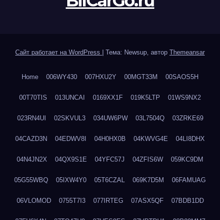
BilCarGo.ru
Сайт работает на WordPress
|
Тема: Newsup, автор
Themeansar
Home
006WY430
007HXU2Y
00MGT33M
00SAOS5H
00T70TIS
013UNCAI
0169XX1F
019K5LTP
01WS9NX2
023RN4UI
02SKVUL3
034UW6PW
03L7504Q
03ZRKE69
04CAZD3N
04EDWV8I
04H0HX0B
04KWVG4E
04LI8DHX
04N4JN2X
04QX9S1E
04YFC57J
04ZFIS6W
059KC9DM
05G55WBQ
05IXW4Y0
05T6CZAL
069K7D5M
06FAMUAG
06VLOMOD
0755T7I3
077IRTEG
07ASX5QF
07BDB1DD