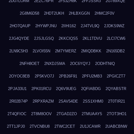
2DU7LORM
2EZC76PR
2F53ZH8K
2FFJSSR3
2G789XQE
2G8M6D58
2HDT2UKH
2HLBXGGN
2HMC2F0V
2HO7QAUP
2HYWPJNU
2IIHI162
2J4TVL9Q
2JDKS9WZ
2JG4QYDE
2JSJLGSQ
2KKCIQS5
2KL1TDVU
2LCI7CW6
2LN9C5H3
2LVOI55N
2M7YMERZ
2MIQDBKK
2N165DB2
2NFH8OET
2NXDJSMA
2OC6YQYJ
2ODHTNIQ
2OYOC8EB
2P5KVO7J
2PB26F91
2PFU2MB3
2PGICZT7
2PJA33U1
2PK01RCU
2Q6V9UEG
2QFIABDG
2QYABSTR
2R02B74P
2RPXRAZM
2SAV54DE
2SS1XHM0
2T0TIR21
2T4QFIOC
2T8M8OOV
2TGAD2ZO
2TMUAAY5
2TOT3HO1
2TT1JPJ0
2TVCNBU8
2TWC2CET
2U1JCAWR
2UABCBNW