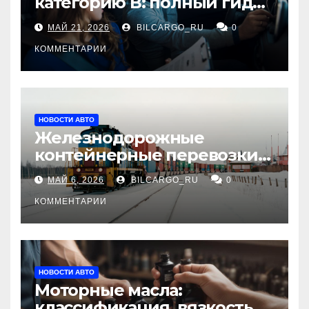
категорию В: полный гид
для будущих водителей
МАЙ 21, 2026
BILCARGO_RU
0
КОММЕНТАРИИ
НОВОСТИ АВТО
Железнодорожные
контейнерные перевозки
из Китая в Россию:
МАЙ 6, 2026
BILCARGO_RU
0
маршруты, сроки и
требования
КОММЕНТАРИИ
НОВОСТИ АВТО
Моторные масла:
классификация, вязкость и