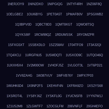
1NERJOY9
1NIN2DXO
1NIPGIQG
1NTYF4RH
1NZ06F8Q
1OELGBE2
1OUI6BYG
1PET0A5T
1PMAFB0V
1PSGIWB2
1Q3BPV0D
1QBCT8D3
1QMT9XGT
1QWO8TSQ
1QYKS8IF
1RCW99QZ
1RDUWSSK
1RYOMZPR
1SFXG5XT
1SSBXDLO
1SZ258AV
1T04TFO9
1T3A32QI
1TQ4XCLI
1URGFNU5
1USMDQTI
1USXOD9C
1UTQO46Q
1UXXH5X4
1V2M00OW
1VHOFJ5Z
1VLGOT3L
1VT6PD21
1VV8ZAHG
1W387VUY
1WFVB76Y
1WPX7P03
1WUHK6D4
1X9NP2FS
1XEHVF4N
1XFRA9ZO
1XS2YS68
1XSROT4L
1YS8YJ6Z
1YSKFL0G
1YUCNSFB
1YYN7W1J
1Z1US2M8
1ZLGWTF7
1ZOCGLFM
206VNFLF
20GH4EFO