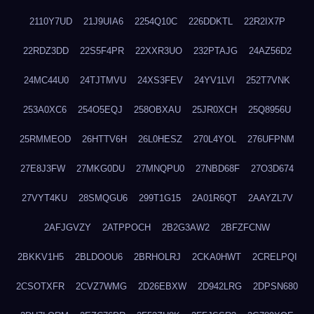
2110Y7UD
21J9UIA6
2254Q10C
226DDKTL
22R2IX7P
22RDZ3DD
22S5F4PR
22XXR3UO
232PTAJG
24AZ56D2
24MC44U0
24TJTMVU
24XS3FEV
24YV1LVI
252T7VNK
253A0XC6
254O5EQJ
258OBXAU
25JR0XCH
25Q8956U
25RMMEOD
26HTTV6H
26L0HESZ
270L4YOL
276UFPNM
27E8J3FW
27MKG0DU
27MNQPU0
27NBD68F
27O3D674
27VYT4KU
28SMQGU6
299T1G15
2A01R6QT
2AAYZL7V
2AFJGVZY
2ATPPOCH
2B2G3AW2
2BFZFCNW
2BKKV1H5
2BLDOOU6
2BRHOLRJ
2CKA0HWT
2CRELPQI
2CSOTXFR
2CVZ7WMG
2D26EBXW
2D942LRG
2DPSN680