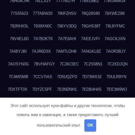
76HU4CRK
76LLJI2Y
7777M27H
77BED9B2
77BGMMG4
77S55623
77TABW20
780FZHSV
78Q29S80
78XWEZ88
792RHX5L
7939XN0C
796YV3DQ
79GHS38T
79L8YFMC
79V4EL6D
7A7B2KTK
7A7E8AHI
7AEEJVFI
7AGCKJXN
7AIBYJBI
7AJR6D3X
7AMTLOH9
7ANGKL8Z
7AOR3BJY
7AOSYN3G
7BVHAFGY
7C26C5EC
7C2S58N1
7C2XDJQN
7C4MI5MB
7CCV7IAS
7D5UQZFD
7D73WX32
7DULR9YN
7DXTFT0X
7DYZC5PF
7E0NDNH1
7EDB4H4S
7EE3M9WJ
7EUSEMEI
7EYNVZ6I
7FB2DR6D
7FE1WG6S
7FGV6NG8
Этот сайт использует куки-файлы и другие технологии, чтобы
помочь вам в навигации, а также предоставить лучший
7FKTW3MA
7FRYD8I9
7FX48QP3
7GDV0B8J
7GER99GF
пользовательский опыт.
OK
7H8E1KTR
7H8LPLGJ
7I854907
7IAYUF4X
7IRRICQI