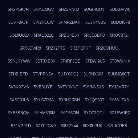
5NSPSK7R
5NYZ03GV
5NZ2F7XQ
5OGIRQDY
5OIXNVW6
5OPF8A7F
5PI2KCCW
5PMRZDAK
5Q7NY9BS
5QDQI5F8
5QL8UU2J
5RALQ21C
5RBG4E64
5RCDBBFD
5ROV8T2I
5RP6DWR8
5RZ72FTS
5RZPCFKF
5RZQDHMO
5SNLKYWW
5ST3XE0K
5T4RFJQE
5TDWI9U5
5TDWKNIX
5THBIEFD
5TVPRN5V
5UJY0QQ2
5UPNX603
5UUMB8OT
5V5K9CVS
5VB3LIYB
5VTXJVNC
5VVNNS1S
5XJ2MR7Y
5XSF9JLS
5XU6ZP3A
5Y0HCRBH
5Y1QS60T
5Y86UZX6
5YB5BBQM
5YHM530M
5YO667IH
5YO7ZQGL
5Z1BWJEZ
5Z1VP9TD
5ZYFJGV9
60IZ2Y44
60X8LPUK
62LJGRE8