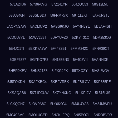
57LA2HJ6
57N9R0VG
57Z141YR
584ZQC53
58G12L5U
595U946N
59BSESDJ
59FRMR7X
59T11ZKH
5AFUR9TL
5AOPNSAW
5AQL07P2
5ASS9KJO
5AY4N3YE
5B3AF4SH
5CDCU7YL
5CWV233T
5DFYUFZ0
5DKYT31C
5DM253CG
5E4JC1TI
5EXK7A7W
5F447S51
5FMM242C
5FNR39CT
5GEF3377
5GYKO7P3
5H18E5N3
5H4C8VII
5HANI4XK
5HER0XEV
5HNS21Z8
5IFXGJFK
5IITXOZY
5IVSLWGV
5J5FOXDN
5KAFKBC4
5KEFVRBK
5KFBILGV
5KP635PE
5KSAQAB8
5KT1DCUW
5KZYHXKG
5L1KPI2V
5L515L3S
5LCKQGH7
5LOVPA8C
5LY0K9GU
5M4U4YA3
5M8JMWFU
5MC4C6M0
5MOLUGED
5NCKLFPQ
5NI5PO7L
5NROBV9R