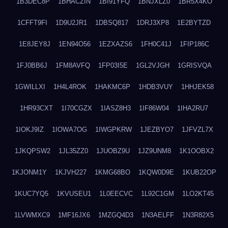
1B3DEC8P
1BHACZIN
1BI91YFQ
1BNJXLZ0
1BR5X4KO
1CFFT9FI
1D9U2JR1
1DBSQ817
1DRJ3XP8
1E2BYTZD
1E8JEY8J
1EN94O56
1EZXAZS6
1FH0C41J
1FIP186C
1FJ0BB6J
1FM8AVFQ
1FP03I5E
1GL2VJGH
1GRISVQA
1GWILLXI
1H4L4ROK
1HAKMC6P
1HDB3VUY
1HHJEK58
1HR93CXT
1I70CGZX
1IASZ8H3
1IF86W04
1IHA2RU7
1IOKJ9IZ
1IOWA7OG
1IWGPKRW
1JEZBYO7
1JFVZL7X
1JKQPSW2
1JL35ZZ0
1JUOBZ9U
1JZ9UNM8
1K1OOBX2
1KJONM1Y
1KJVH227
1KMG68BO
1KQW0D9E
1KUB22OP
1KUC7YQ5
1KVUSEU1
1L0EECVC
1L92C1GM
1LO2KT45
1LVWMXC9
1MF16JX6
1MZGQ4D3
1N3AELFF
1N3R82X5