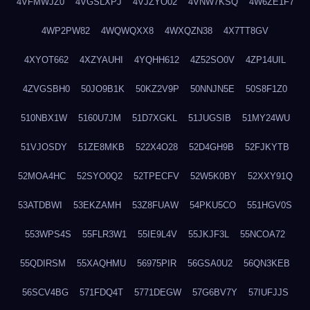
4VFMWJZ0
4VGSLXPJ
4VJZYO02
4VNW7KSQ
4W6ZE1F7
4WP2PW82
4WQWQXX8
4WXQZN38
4X7TT8GV
4XYOT662
4XZYAUHI
4YQHH612
4Z52SO0V
4ZP14UIL
4ZVGSBH0
50JO9B1K
50KZ2V9P
50NNJN5E
50S8F1Z0
510NBX1W
5160U7JM
51D7XGKL
51JUGSIB
51MY24WU
51VJOSDY
51ZE8MKB
522X4O28
52D4GH9B
52FJKYTB
52MOA4HC
52SYO0Q2
52TPECFV
52W5K0BY
52XXY91Q
53ATDBWI
53EKZAMH
53Z8FUAW
54PKU5CO
551HGV0S
553WPS4S
55FLR3W1
55IE9L4V
55JKJF3L
55NCOA72
55QDIRSM
55XAQHMU
56975PIR
56GSA0U2
56QN3KEB
56SCV4BG
571FDQ4T
5771DEGW
57G6BV7Y
57IUFJJS