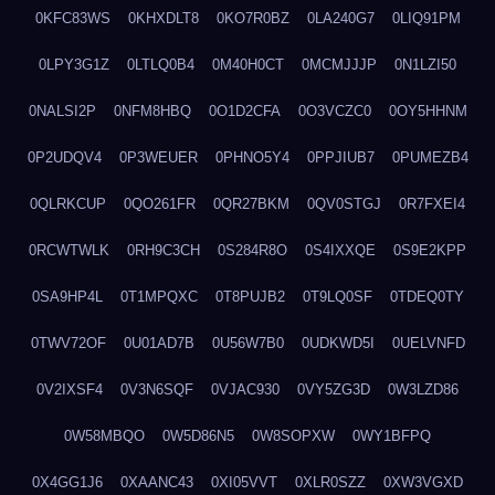
0KFC83WS
0KHXDLT8
0KO7R0BZ
0LA240G7
0LIQ91PM
0LPY3G1Z
0LTLQ0B4
0M40H0CT
0MCMJJJP
0N1LZI50
0NALSI2P
0NFM8HBQ
0O1D2CFA
0O3VCZC0
0OY5HHNM
0P2UDQV4
0P3WEUER
0PHNO5Y4
0PPJIUB7
0PUMEZB4
0QLRKCUP
0QO261FR
0QR27BKM
0QV0STGJ
0R7FXEI4
0RCWTWLK
0RH9C3CH
0S284R8O
0S4IXXQE
0S9E2KPP
0SA9HP4L
0T1MPQXC
0T8PUJB2
0T9LQ0SF
0TDEQ0TY
0TWV72OF
0U01AD7B
0U56W7B0
0UDKWD5I
0UELVNFD
0V2IXSF4
0V3N6SQF
0VJAC930
0VY5ZG3D
0W3LZD86
0W58MBQO
0W5D86N5
0W8SOPXW
0WY1BFPQ
0X4GG1J6
0XAANC43
0XI05VVT
0XLR0SZZ
0XW3VGXD