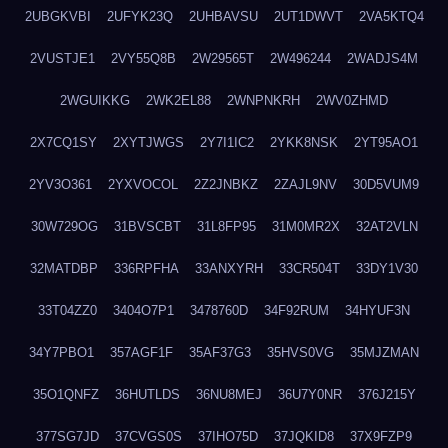
2UBGKVBI
2UFYK23Q
2UHBAVSU
2UT1DWVT
2VA5KTQ4
2VUSTJE1
2VY55Q8B
2W29565T
2W496244
2WADJS4M
2WGUIKKG
2WK2EL88
2WNPNKRH
2WV0ZHMD
2X7CQ1SY
2XYTJWGS
2Y7I1IC2
2YKK8NSK
2YT95AO1
2YV3O361
2YXVOCOL
2Z2JNBKZ
2ZAJL9NV
30D5VUM9
30W729OG
31BVSCBT
31L8FP95
31M0MR2X
32AT2VLN
32MATDBP
336RPFHA
33ANXYRH
33CR504T
33DY1V30
33T04ZZ0
3404O7P1
3478760D
34F92RUM
34HYUF3N
34Y7PBO1
357AGF1F
35AF37G3
35HVS0VG
35MJZMAN
35O1QNFZ
36HUTLDS
36NU8MEJ
36U7Y0NR
376J215Y
377SG7JD
37CVGS0S
37IHO75D
37JQKID8
37X9FZP9