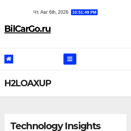
Перейти
Чт. Авг 6th, 2026
10:51:50 PM
к
содержанию
BilCarGo.ru
H2LOAXUP
Technology Insights