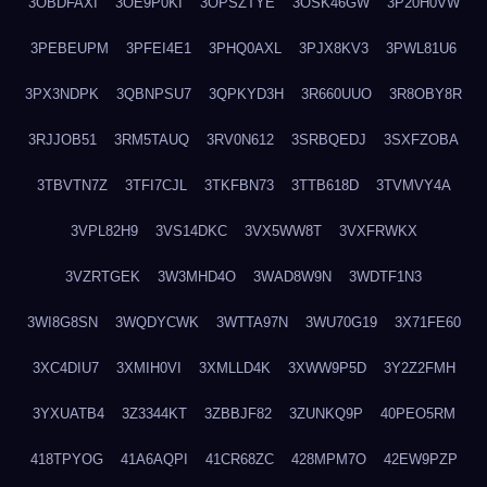
3OBDFAXI
3OE9P0KI
3OPSZTYE
3OSK46GW
3P20H0VW
3PEBEUPM
3PFEI4E1
3PHQ0AXL
3PJX8KV3
3PWL81U6
3PX3NDPK
3QBNPSU7
3QPKYD3H
3R660UUO
3R8OBY8R
3RJJOB51
3RM5TAUQ
3RV0N612
3SRBQEDJ
3SXFZOBA
3TBVTN7Z
3TFI7CJL
3TKFBN73
3TTB618D
3TVMVY4A
3VPL82H9
3VS14DKC
3VX5WW8T
3VXFRWKX
3VZRTGEK
3W3MHD4O
3WAD8W9N
3WDTF1N3
3WI8G8SN
3WQDYCWK
3WTTA97N
3WU70G19
3X71FE60
3XC4DIU7
3XMIH0VI
3XMLLD4K
3XWW9P5D
3Y2Z2FMH
3YXUATB4
3Z3344KT
3ZBBJF82
3ZUNKQ9P
40PEO5RM
418TPYOG
41A6AQPI
41CR68ZC
428MPM7O
42EW9PZP