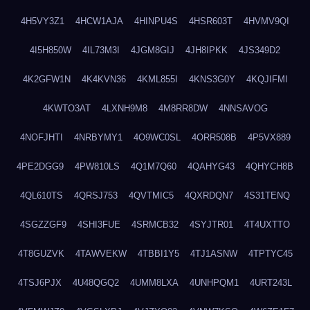
4H5VY3Z1
4HCW1AJA
4HINPU4S
4HSR603T
4HVMV9QI
4I5H850W
4IL73M3I
4JGM8GIJ
4JH8IPKK
4JS349D2
4K2GFW1N
4K4KVN36
4KML855I
4KNS3G0Y
4KQJIFMI
4KWTO3AT
4LXNH9M8
4M8RR8DW
4NNSAVOG
4NOFJHTI
4NRBYMY1
4O9WC0SL
4ORR508B
4P5VX889
4PE2DGG9
4PW810LS
4Q1M7Q60
4QAHYG43
4QHYCH8B
4QL610TS
4QRSJ753
4QVTMIC5
4QXRDQN7
4S31TENQ
4SGZZGF9
4SHI3FUE
4SRMCB32
4SYJTR01
4T4UXTTO
4T8GUZVK
4TAWVEKW
4TBBI1Y5
4TJ1ASNW
4TPTYC45
4TSJ6PJX
4U48QGQ2
4UMM8LXA
4UNHPQM1
4URT243L