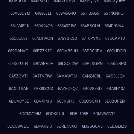
6316UU0I
634ZKLU1
63MVU7SW
63SPQINX
63WDQUHH
63X60DYM
64996J11
659M6G4O
65TIBAG5
65TN6NPQ
65UV4E1K
660K94O5
663467JW
664ESOLH
664FNVV4
66C6U597
66NBHAON
675YBKS0
67T6PVX5
67UCAPT0
6899WHVC
68EZZKJQ
68OMB6UH
68PDCJPV
68QHDOI3
699GTUTR
69KWPV8F
69LSOT1W
69PLXGPN
69S53RP0
6A5ZOVTI
6A7TVFIW
6AMAWT34
6ANZ4C8L
6AS3LJQ4
6AX21SAB
6AX80CNX
6AYEZFQ7
6B0V87BD
6BA9R10Z
6BUMJY5E
6BVXINIU
6CJKUI7J
6D1OSCXH
6D8BUPZM
6DCMVTHM
6DDK07UL
6DEL198E
6DMVW7ZP
6DO5WVEC
6DPAK2I3
6DREN8XO
6DSSGCV5
6EEGL9Z9