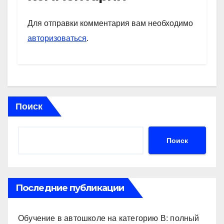
A
a
kl
в
p
m
a
и
Для отправки комментария вам необходимо
p
ss
ть
авторизоваться
.
ni
ki
Поиск
Поиск
Последние публикации
Обучение в автошколе на категорию В: полный