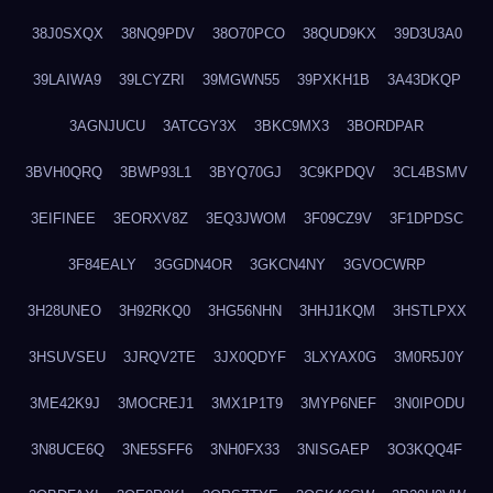
38J0SXQX
38NQ9PDV
38O70PCO
38QUD9KX
39D3U3A0
39LAIWA9
39LCYZRI
39MGWN55
39PXKH1B
3A43DKQP
3AGNJUCU
3ATCGY3X
3BKC9MX3
3BORDPAR
3BVH0QRQ
3BWP93L1
3BYQ70GJ
3C9KPDQV
3CL4BSMV
3EIFINEE
3EORXV8Z
3EQ3JWOM
3F09CZ9V
3F1DPDSC
3F84EALY
3GGDN4OR
3GKCN4NY
3GVOCWRP
3H28UNEO
3H92RKQ0
3HG56NHN
3HHJ1KQM
3HSTLPXX
3HSUVSEU
3JRQV2TE
3JX0QDYF
3LXYAX0G
3M0R5J0Y
3ME42K9J
3MOCREJ1
3MX1P1T9
3MYP6NEF
3N0IPODU
3N8UCE6Q
3NE5SFF6
3NH0FX33
3NISGAEP
3O3KQQ4F