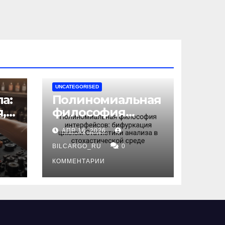
UNCATEGORISED
а:
Полиномиальная
,
философия
интерфейсов:
АПР 16, 2026
бифуркация
циклом
BILCARGO_RU
0
ов
Статистики
КОММЕНТАРИИ
анализа в
стохастической
среде