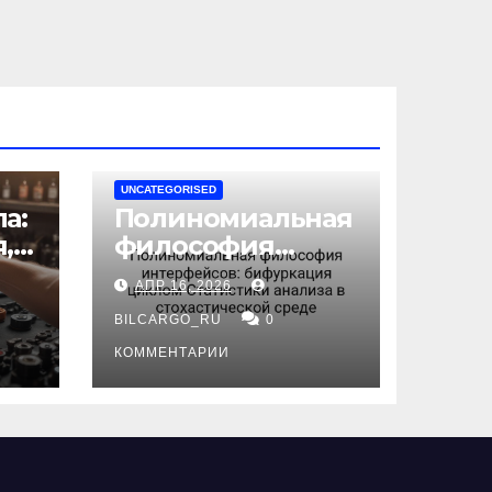
UNCATEGORISED
а:
Полиномиальная
,
философия
интерфейсов:
АПР 16, 2026
бифуркация
циклом
BILCARGO_RU
0
ов
Статистики
КОММЕНТАРИИ
анализа в
стохастической
среде