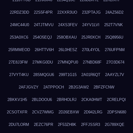
22RDZ3DD
22S5F4PR
22XXR3UO
232PTAJG
24AZ56D2
24MC44U0
24TJTMVU
24XS3FEV
24YV1LVI
252T7VNK
253A0XC6
254O5EQJ
258OBXAU
25JR0XCH
25Q8956U
25RMMEOD
26HTTV6H
26L0HESZ
270L4YOL
276UFPNM
27E8J3FW
27MKG0DU
27MNQPU0
27NBD68F
27O3D674
27VYT4KU
28SMQGU6
299T1G15
2A01R6QT
2AAYZL7V
2AFJGVZY
2ATPPOCH
2B2G3AW2
2BFZFCNW
2BKKV1H5
2BLDOOU6
2BRHOLRJ
2CKA0HWT
2CRELPQI
2CSOTXFR
2CVZ7WMG
2D26EBXW
2D942LRG
2DPSN680
2DU7LORM
2EZC76PR
2F53ZH8K
2FFJSSR3
2G789XQE