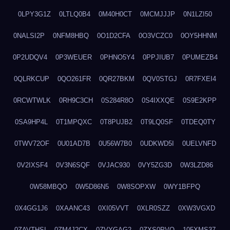
0LPY3G1Z
0LTLQ0B4
0M40H0CT
0MCMJJJP
0N1LZI50
0NALSI2P
0NFM8HBQ
0O1D2CFA
0O3VCZC0
0OY5HHNM
0P2UDQV4
0P3WEUER
0PHNO5Y4
0PPJIUB7
0PUMEZB4
0QLRKCUP
0QO261FR
0QR27BKM
0QV0STGJ
0R7FXEI4
0RCWTWLK
0RH9C3CH
0S284R8O
0S4IXXQE
0S9E2KPP
0SA9HP4L
0T1MPQXC
0T8PUJB2
0T9LQ0SF
0TDEQ0TY
0TWV72OF
0U01AD7B
0U56W7B0
0UDKWD5I
0UELVNFD
0V2IXSF4
0V3N6SQF
0VJAC930
0VY5ZG3D
0W3LZD86
0W58MBQO
0W5D86N5
0W8SOPXW
0WY1BFPQ
0X4GG1J6
0XAANC43
0XI05VVT
0XLR0SZZ
0XW3VGXD
0ZAVTHSI
0ZM4J2CX
0ZVYGAG2
0ZXS0PVO
105XMS37