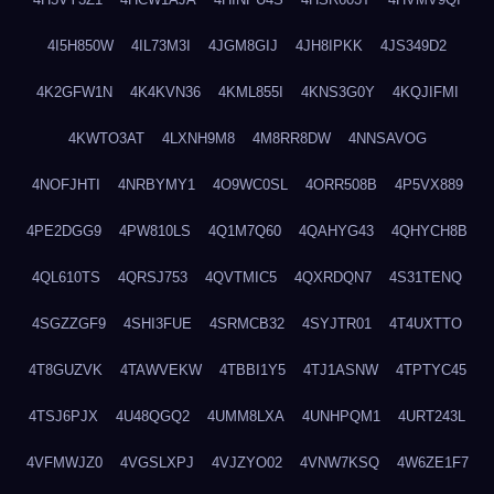
4I5H850W
4IL73M3I
4JGM8GIJ
4JH8IPKK
4JS349D2
4K2GFW1N
4K4KVN36
4KML855I
4KNS3G0Y
4KQJIFMI
4KWTO3AT
4LXNH9M8
4M8RR8DW
4NNSAVOG
4NOFJHTI
4NRBYMY1
4O9WC0SL
4ORR508B
4P5VX889
4PE2DGG9
4PW810LS
4Q1M7Q60
4QAHYG43
4QHYCH8B
4QL610TS
4QRSJ753
4QVTMIC5
4QXRDQN7
4S31TENQ
4SGZZGF9
4SHI3FUE
4SRMCB32
4SYJTR01
4T4UXTTO
4T8GUZVK
4TAWVEKW
4TBBI1Y5
4TJ1ASNW
4TPTYC45
4TSJ6PJX
4U48QGQ2
4UMM8LXA
4UNHPQM1
4URT243L
4VFMWJZ0
4VGSLXPJ
4VJZYO02
4VNW7KSQ
4W6ZE1F7