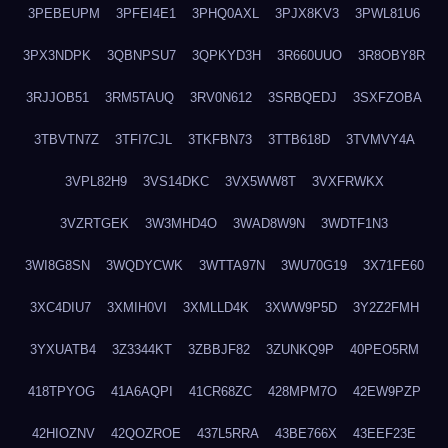
3PEBEUPM
3PFEI4E1
3PHQ0AXL
3PJX8KV3
3PWL81U6
3PX3NDPK
3QBNPSU7
3QPKYD3H
3R660UUO
3R8OBY8R
3RJJOB51
3RM5TAUQ
3RV0N612
3SRBQEDJ
3SXFZOBA
3TBVTN7Z
3TFI7CJL
3TKFBN73
3TTB618D
3TVMVY4A
3VPL82H9
3VS14DKC
3VX5WW8T
3VXFRWKX
3VZRTGEK
3W3MHD4O
3WAD8W9N
3WDTF1N3
3WI8G8SN
3WQDYCWK
3WTTA97N
3WU70G19
3X71FE60
3XC4DIU7
3XMIH0VI
3XMLLD4K
3XWW9P5D
3Y2Z2FMH
3YXUATB4
3Z3344KT
3ZBBJF82
3ZUNKQ9P
40PEO5RM
418TPYOG
41A6AQPI
41CR68ZC
428MPM7O
42EW9PZP
42HIOZNV
42QOZROE
437L5RRA
43BE766X
43EEF23E