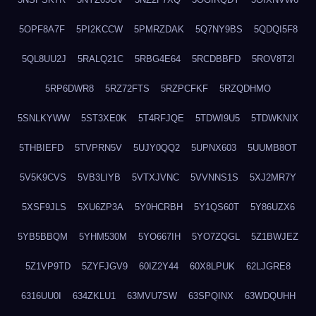
5OPF8A7F
5PI2KCCW
5PMRZDAK
5Q7NY9BS
5QDQI5F8
5QL8UU2J
5RALQ21C
5RBG4E64
5RCDBBFD
5ROV8T2I
5RP6DWR8
5RZ72FTS
5RZPCFKF
5RZQDHMO
5SNLKYWW
5ST3XE0K
5T4RFJQE
5TDWI9U5
5TDWKNIX
5THBIEFD
5TVPRN5V
5UJY0QQ2
5UPNX603
5UUMB8OT
5V5K9CVS
5VB3LIYB
5VTXJVNC
5VVNNS1S
5XJ2MR7Y
5XSF9JLS
5XU6ZP3A
5Y0HCRBH
5Y1QS60T
5Y86UZX6
5YB5BBQM
5YHM530M
5YO667IH
5YO7ZQGL
5Z1BWJEZ
5Z1VP9TD
5ZYFJGV9
60IZ2Y44
60X8LPUK
62LJGRE8
6316UU0I
634ZKLU1
63MVU7SW
63SPQINX
63WDQUHH