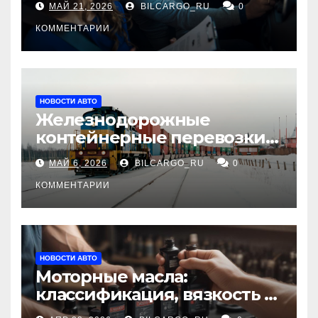
МАЙ 21, 2026
BILCARGO_RU
0
КОММЕНТАРИИ
НОВОСТИ АВТО
Железнодорожные
контейнерные перевозки
из Китая в Россию:
МАЙ 6, 2026
BILCARGO_RU
0
маршруты, сроки и
требования
КОММЕНТАРИИ
НОВОСТИ АВТО
Моторные масла:
классификация, вязкость и
рекомендации по выбору