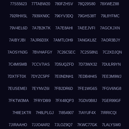
77S55623
77TABW20
780FZHSV
78Q29S80
78XWEZ88
792RHX5L
7939XN0C
796YV3DQ
79GHS38T
79L8YFMC
79V4EL6D
7A7B2KTK
7A7E8AHI
7AEEJVFI
7AGCKJXN
7AIBYJBI
7AJR6D3X
7AMTLOH9
7ANGKL8Z
7AOR3BJY
7AOSYN3G
7BVHAFGY
7C26C5EC
7C2S58N1
7C2XDJQN
7C4MI5MB
7CCV7IAS
7D5UQZFD
7D73WX32
7DULR9YN
7DXTFT0X
7DYZC5PF
7E0NDNH1
7EDB4H4S
7EE3M9WJ
7EUSEMEI
7EYNVZ6I
7FB2DR6D
7FE1WG6S
7FGV6NG8
7FKTW3MA
7FRYD8I9
7FX48QP3
7GDV0B8J
7GER99GF
7H8E1KTR
7H8LPLGJ
7I854907
7IAYUF4X
7IRRICQI
7JIRAAHO
7JJO4AR2
7JLOZ9Q7
7KWC77GK
7LALYSM0