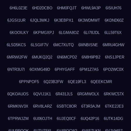
6H6L0Z3E
6HD2DCBO
6HM0FQJT
6HWL9A3P
6I5IUH76
6JGSI1UR
6JQL3WKJ
6K3EBPX1
6K3WDMWT
6KDND60Z
6KOOILKY
6KPMGXPJ
6LGMA8OZ
6LI78JDL
6LL59T6X
6LSD5KCS
6LSGIF7V
6MC7XUTQ
6MNBISNE
6MRU4GHW
6MRWI2FW
6MUKQ2Q2
6N6MCPD2
6N8H9PB2
6NS1JPER
6NTR3U7I
6OXMG49D
6PHYGAFF
6PM1Z7A5
6PO2WC0X
6PPNPOF5
6Q23B2FW
6QE19FL3
6QEEKCMR
6QKOAUOS
6QVIJ1K1
6R431JL5
6RGMWOLX
6RKWC57X
6RMKNV3X
6RV8LARZ
6SBTC8OR
6T3R3AJM
6TKE2JE3
6TPRWJZM
6U06OJTH
6UJEQ0CF
6UQ42P16
6UTK14DG
6UU9ROQK
6UZUZF6L
6V4POCW2
6V6FZLKN
6VJVHI57