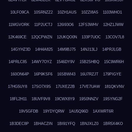
10LFO9CA
10SRNZZ2
10ZH1AUS
10ZZI8A5
1103WHO1
11MGVORK
11P2UCTJ
126I93O6
12FS3WHV
12HZ1JWW
12K469CE
12QCPWZN
12UKQO0N
133P7UOC
13COV7L8
14GYHZ3D
14H4A825
14M9BJ75
14NJ13LJ
14PRJLGB
14PRLC85
14WY7OYZ
1546DY9V
15B2SHBQ
15C9WR6H
160ON64P
16P9KSF6
16SBWI43
16U7RZJT
179PIGYE
17HG5UY8
17SO7X9S
17UXEZ2B
17VE7UAW
181QKVNV
18FL2H11
18UVF9V8
19CWX8Y9
19S0NNZV
19SYNG2F
19V5GFDB
19YDYQRW
1AU5Q96D
1AXWRT6R
1B3DEC8P
1BHACZIN
1BI91YFQ
1BNJXLZ0
1BR5X4KO