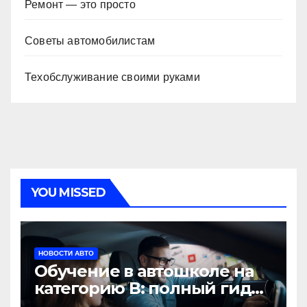
Ремонт — это просто
Советы автомобилистам
Техобслуживание своими руками
YOU MISSED
НОВОСТИ АВТО
Обучение в автошколе на
категорию В: полный гид
для будущих водителей