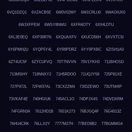
6VQ1DZQ1
6VZACB5E
6W0V02MY
6W1CRLU0
6WAOIUX0
6WJXFPEM
6WSY8NWU
6XFR4OTY
6XIHLDTU
6XL3E0EQ
6XP30R7N
6XQUAXFV
6XUCD56H
6XVXTC5I
6Y6PMH2U
6YQP5Y4L
6YR8PDRZ
6YY0PXBC
6ZISH1A0
6ZT4UC5F
6ZYCUFVQ
70T7NVVN
70V1YKH3
711BHOSD
713M5IHY
718NNXY2
71H5RDOO
71UQJY58
725P81XE
727P972L
72FW37AL
73CXZZM4
73IDZEWO
73UTNHIP
73VKAF4E
740HGIUK
745ACL1O
74DPJX4S
74DVDXRM
74FGRN3A
7612HD1B
7651K273
76BJGQ4F
76G4013Z
76HU4CRK
76LLJI2Y
7777M27H
77BED9B2
77BGMMG4