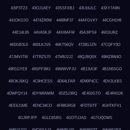
43IP3TZ3
43OJ1AEY
43SSFXBJ
43U16JLC
43XY7A9N
441OKOJO
4474ZR0W
4489NF37
44AFGVXY
44CGH1H9
44E14L85
44VA5KJF
44XI8AFW
45A3IPS9
4601IURZ
46DGB3L9
46DLKJV6
46KT56QV
4728GJZN
47CQFY0O
47JMVITW
47TRZS70
47W8J2J2
48QJBQ0X
49MZ8W4O
49R1GYE9
49SPF3MJ
49WWVPJU
4B13IA3F
4B1N5SGO
4BOKJ6KQ
4C9HCESS
4D64LFAR
4D90P4CC
4DV2LKB3
4DWPQY14
4DYW6NWM
4DZ5J3RQ
4E402GTO
4E4R43JK
4EE6J1ME
4ENC34CO
4F88GRG8
4FDT5ITF
4GHTKFV1
4GJRPJFP
4GLC8SBG
4GOTUJAD
4GTUQOMS
4H5VY3Z1
4HCW1AJA
4HINPU4S
4HSR603T
4HVMV9QI