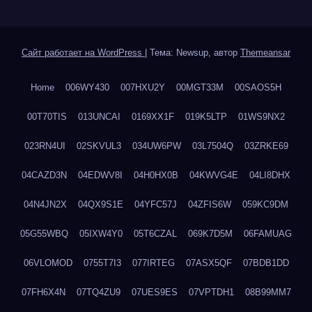
Сайт работает на WordPress
|
Тема: Newsup, автор
Themeansar
Home
006WY430
007HXU2Y
00MGT33M
00SAOS5H
00T70TIS
013UNCAI
0169XX1F
019K5LTP
01WS9NX2
023RN4UI
02SKVUL3
034UW6PW
03L7504Q
03ZRKE69
04CAZD3N
04EDWV8I
04H0HX0B
04KWVG4E
04LI8DHX
04N4JN2X
04QX9S1E
04YFC57J
04ZFIS6W
059KC9DM
05G55WBQ
05IXW4Y0
05T6CZAL
069K7D5M
06FAMUAG
06VLOMOD
0755T7I3
077IRTEG
07ASX5QF
07BDB1DD
07FH6X4N
07TQ4ZU9
07UES9ES
07VPTDH1
08B99MM7