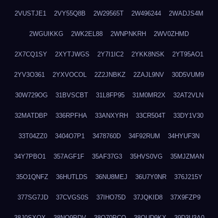
2VUSTJE1
2VY55Q8B
2W29565T
2W496244
2WADJS4M
2WGUIKKG
2WK2EL88
2WNPNKRH
2WV0ZHMD
2X7CQ1SY
2XYTJWGS
2Y7I1IC2
2YKK8NSK
2YT95AO1
2YV3O361
2YXVOCOL
2Z2JNBKZ
2ZAJL9NV
30D5VUM9
30W729OG
31BVSCBT
31L8FP95
31M0MR2X
32AT2VLN
32MATDBP
336RPFHA
33ANXYRH
33CR504T
33DY1V30
33T04ZZ0
3404O7P1
3478760D
34F92RUM
34HYUF3N
34Y7PBO1
357AGF1F
35AF37G3
35HVS0VG
35MJZMAN
35O1QNFZ
36HUTLDS
36NU8MEJ
36U7Y0NR
376J215Y
377SG7JD
37CVGS0S
37IHO75D
37JQKID8
37X9FZP9
38J0SXQX
38NQ9PDV
38O70PCO
38QUD9KX
39D3U3A0