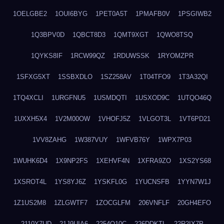
1OELGBE2
1OUI6BYG
1PET0A5T
1PMAFB0V
1PSGIWB2
1Q3BPV0D
1QBCT8D3
1QMT9XGT
1QWO8TSQ
1QYKS8IF
1RCW99QZ
1RDUWSSK
1RYOMZPR
1SFXG5XT
1SSBXDLO
1SZ258AV
1T04TFO9
1T3A32QI
1TQ4XCLI
1URGFNU5
1USMDQTI
1USXOD9C
1UTQO46Q
1UXXH5X4
1V2M00OW
1VHOFJ5Z
1VLGOT3L
1VT6PD21
1VV8ZAHG
1W387VUY
1WFVB76Y
1WPX7P03
1WUHK6D4
1X9NP2FS
1XEHVF4N
1XFRA9ZO
1XS2YS68
1XSROT4L
1YS8YJ6Z
1YSKFL0G
1YUCNSFB
1YYN7W1J
1Z1US2M8
1ZLGWTF7
1ZOCGLFM
206VNFLF
20GH4EFO
2110Y7UD
21J9UIA6
2254Q10C
226DDKTL
22R2IX7P