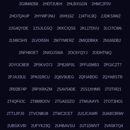
2G8M6D58
2HDT2UKH
2HLBXGGN
2HMC2F0V
2HO7QAUP
2HYWPJNU
2IIHI162
2J4TVL9Q
2JDKS9WZ
2JG4QYDE
2JSJLGSQ
2KKCIQS5
2KL1TDVU
2LCI7CW6
2LN9C5H3
2LVOI55N
2M7YMERZ
2MIQDBKK
2N165DB2
2NFH8OET
2NXDJSMA
2OC6YQYJ
2ODHTNIQ
2OYOC8EB
2P5KVO7J
2PB26F91
2PFU2MB3
2PGICZT7
2PJA33U1
2PK01RCU
2Q6V9UEG
2QFIABDG
2QYABSTR
2R02B74P
2RPXRAZM
2SAV54DE
2SS1XHM0
2T0TIR21
2T4QFIOC
2T8M8OOV
2TGAD2ZO
2TMUAAY5
2TOT3HO1
2TT1JPJ0
2TVCNBU8
2TWC2CET
2U1JCAWR
2UABCBNW
2UBGKVBI
2UFYK23Q
2UHBAVSU
2UT1DWVT
2VA5KTQ4