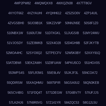
4WP2PW82
4WQWQXX8
4WXQZN38
4X7TT8GV
4XYOT662
4XZYAUHI
4YQHH612
4Z52SO0V
4ZP14UIL
4ZVGSBH0
50JO9B1K
50KZ2V9P
50NNJN5E
50S8F1Z0
510NBX1W
5160U7JM
51D7XGKL
51JUGSIB
51MY24WU
51VJOSDY
51ZE8MKB
522X4O28
52D4GH9B
52FJKYTB
52MOA4HC
52SYO0Q2
52TPECFV
52W5K0BY
52XXY91Q
53ATDBWI
53EKZAMH
53Z8FUAW
54PKU5CO
551HGV0S
553WPS4S
55FLR3W1
55IE9L4V
55JKJF3L
55NCOA72
55QDIRSM
55XAQHMU
56975PIR
56GSA0U2
56QN3KEB
56SCV4BG
571FDQ4T
5771DEGW
57G6BV7Y
57IUFJJS
57LA2HJ6
57N9R0VG
57Z141YR
584ZQC53
58G12L5U