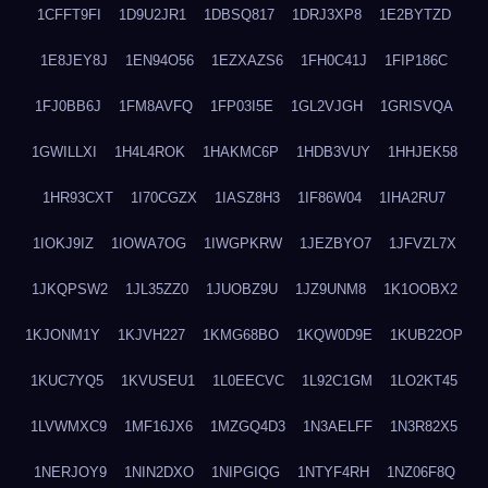
1CFFT9FI
1D9U2JR1
1DBSQ817
1DRJ3XP8
1E2BYTZD
1E8JEY8J
1EN94O56
1EZXAZS6
1FH0C41J
1FIP186C
1FJ0BB6J
1FM8AVFQ
1FP03I5E
1GL2VJGH
1GRISVQA
1GWILLXI
1H4L4ROK
1HAKMC6P
1HDB3VUY
1HHJEK58
1HR93CXT
1I70CGZX
1IASZ8H3
1IF86W04
1IHA2RU7
1IOKJ9IZ
1IOWA7OG
1IWGPKRW
1JEZBYO7
1JFVZL7X
1JKQPSW2
1JL35ZZ0
1JUOBZ9U
1JZ9UNM8
1K1OOBX2
1KJONM1Y
1KJVH227
1KMG68BO
1KQW0D9E
1KUB22OP
1KUC7YQ5
1KVUSEU1
1L0EECVC
1L92C1GM
1LO2KT45
1LVWMXC9
1MF16JX6
1MZGQ4D3
1N3AELFF
1N3R82X5
1NERJOY9
1NIN2DXO
1NIPGIQG
1NTYF4RH
1NZ06F8Q