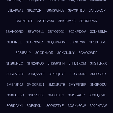
39LAIWA9
39LCYZRI
39MGWN55
39PXKH1B
3A43DKQP
3AGNJUCU
3ATCGY3X
3BKC9MX3
3BORDPAR
3BVH0QRQ
3BWP93L1
3BYQ70GJ
3C9KPDQV
3CL4BSMV
3EIFINEE
3EORXV8Z
3EQ3JWOM
3F09CZ9V
3F1DPDSC
3F84EALY
3GGDN4OR
3GKCN4NY
3GVOCWRP
3H28UNEO
3H92RKQ0
3HG56NHN
3HHJ1KQM
3HSTLPXX
3HSUVSEU
3JRQV2TE
3JX0QDYF
3LXYAX0G
3M0R5J0Y
3ME42K9J
3MOCREJ1
3MX1P1T9
3MYP6NEF
3N0IPODU
3N8UCE6Q
3NE5SFF6
3NH0FX33
3NISGAEP
3O3KQQ4F
3OBDFAXI
3OE9P0KI
3OPSZTYE
3OSK46GW
3P20H0VW