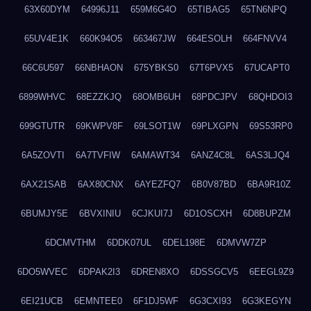
63X60DYM
64996J11
659M6G4O
65TIBAG5
65TN6NPQ
65UV4E1K
660K94O5
663467JW
664ESOLH
664FNVV4
66C6U597
66NBHAON
675YBKS0
67T6PVX5
67UCAPT0
6899WHVC
68EZZKJQ
68OMB6UH
68PDCJPV
68QHDOI3
699GTUTR
69KWPV8F
69LSOT1W
69PLXGPN
69S53RP0
6A5ZOVTI
6A7TVFIW
6AMAWT34
6ANZ4C8L
6AS3LJQ4
6AX21SAB
6AX80CNX
6AYEZFQ7
6B0V87BD
6BA9R10Z
6BUMJY5E
6BVXINIU
6CJKUI7J
6D1OSCXH
6D8BUPZM
6DCMVTHM
6DDK07UL
6DEL198E
6DMVW7ZP
6DO5WVEC
6DPAK2I3
6DREN8XO
6DSSGCV5
6EEGL9Z9
6EI21UCB
6EMNTEE0
6F1DJ5WF
6G3CXI93
6G3KEGYN