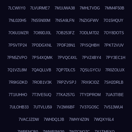
7LCWIIY0
7LVURME7
7M1UWA38
7MHLTVDG
7MM4F50B
7NL020H5
7NS5N00M
7NSA9LFN
7NZIGFWV
7O15HQUY
7O6U1WZR
7O89DJ0L
7OB253FZ
7ODLM7D2
7OY8DOTS
7P5VTP24
7PDDGXNL
7PDF28N1
7PISQHBH
7PKT2VUV
7PN5ZVPO
7PS4XQMK
7PVQC4XL
7PVZ4BY4
7PY3EC1H
7Q1VZL8M
7QAQLLVB
7QP7DLC5
7QSLGYCU
7R0ZOLUX
7R9IGDKD
7ROB1V3K
7RPZVSPJ
7RX9CIDZ
7SH2DRLB
7T1IUHHO
7T3VE5UQ
7TKA257G
7TYDPROM
7UA3TIBE
7ULOHB33
7UTVLU59
7V2MI6BF
7V37GO5C
7V513WU4
7VACJZDW
7WHDQ1JB
7WHY4Z0N
7WQXY6L4
7WRFNCB0
7WWR3W39
7WZCNQ7C
7X1TM5XQ