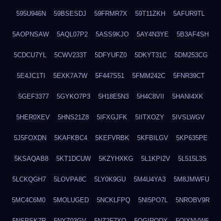
595U946N
59BSESDJ
59FRMR7X
59T11ZKH
5AFUR9TL
5AOPNSAW
5AQL07P2
5ASS9KJO
5AY4N3YE
5B3AF4SH
5CDCU7YL
5CWV233T
5DFYUFZ0
5DKYT31C
5DM253CG
5E4JC1TI
5EXK7A7W
5F447S51
5FMM242C
5FNR39CT
5GEF3377
5GYKO7P3
5H18E5N3
5H4C8VII
5HANI4XK
5HER0XEV
5HNS21Z8
5IFXGJFK
5IITXOZY
5IVSLWGV
5J5FOXDN
5KAFKBC4
5KEFVRBK
5KFBILGV
5KP635PE
5KSAQAB8
5KT1DCUW
5KZYHXKG
5L1KPI2V
5L515L3S
5LCKQGH7
5LOVPA8C
5LY0K9GU
5M4U4YA3
5M8JMWFU
5MC4C6M0
5MOLUGED
5NCKLFPQ
5NI5PO7L
5NROBV9R
5NSPSK7R
5NYZ03GV
5NZ2F7XQ
5OGIRQDY
5OIXNVW6