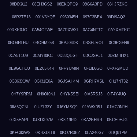
08DIX912
08EH3GS2
08EKQPQ9
08G6A3PD
08HJRZKG
08R2TE13
091V6YQE
0959345H
097C3BE4
09DI9AQ2
09RKK0JO
0A54G2WE
0A7RXWXI
0AG4NTTC
0AYXMFKC
0BO4RLHU
0BOHM258
0BPJ04DK
0BSHJVOT
0C9RGFN6
0CA5T1U9
0CMYI0KC
0D38QEGH
0DCJSPJ1
0DZMHHX1
0E9GCHCU
0EZ05K4R
0FFYUM84
0FLIL6GQ
0FXF2MUD
0G363XJW
0GI31E0A
0GJSAH4M
0GRH7XSL
0H17NT32
0H7Y9RRM
0H9OI0N1
0HYK5SEI
0IA5RSJ3
0IF4Y4UQ
0IM5QCNL
0IUZL33Y
0J6YMSQ9
0JAWX05J
0JMG9NJH
0JX5HAPI
0JXDX9ZM
0K8I19RD
0KA2KHRR
0KCE9EJG
0KFC83WS
0KHXDLT8
0KO7R0BZ
0LA240G7
0LIQ91PM