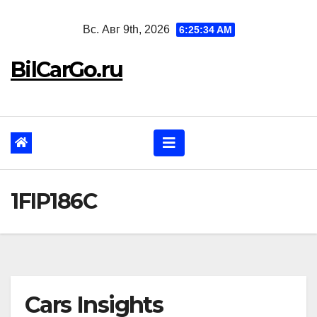
Перейти
Вс. Авг 9th, 2026
6:25:35 AM
к
содержанию
BilCarGo.ru
1FIP186C
Cars Insights