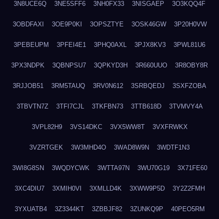
3N8UCE6Q
3NE5SFF6
3NH0FX33
3NISGAEP
3O3KQQ4F
3OBDFAXI
3OE9P0KI
3OPSZTYE
3OSK46GW
3P20H0VW
3PEBEUPM
3PFEI4E1
3PHQ0AXL
3PJX8KV3
3PWL81U6
3PX3NDPK
3QBNPSU7
3QPKYD3H
3R660UUO
3R8OBY8R
3RJJOB51
3RM5TAUQ
3RV0N612
3SRBQEDJ
3SXFZOBA
3TBVTN7Z
3TFI7CJL
3TKFBN73
3TTB618D
3TVMVY4A
3VPL82H9
3VS14DKC
3VX5WW8T
3VXFRWKX
3VZRTGEK
3W3MHD4O
3WAD8W9N
3WDTF1N3
3WI8G8SN
3WQDYCWK
3WTTA97N
3WU70G19
3X71FE60
3XC4DIU7
3XMIH0VI
3XMLLD4K
3XWW9P5D
3Y2Z2FMH
3YXUATB4
3Z3344KT
3ZBBJF82
3ZUNKQ9P
40PEO5RM