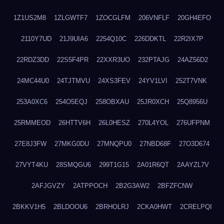
1Z1US2M8
1ZLGWTF7
1ZOCGLFM
206VNFLF
20GH4EFO
2110Y7UD
21J9UIA6
2254Q10C
226DDKTL
22R2IX7P
22RDZ3DD
22S5F4PR
22XXR3UO
232PTAJG
24AZ56D2
24MC44U0
24TJTMVU
24XS3FEV
24YV1LVI
252T7VNK
253A0XC6
254O5EQJ
258OBXAU
25JR0XCH
25Q8956U
25RMMEOD
26HTTV6H
26L0HESZ
270L4YOL
276UFPNM
27E8J3FW
27MKG0DU
27MNQPU0
27NBD68F
27O3D674
27VYT4KU
28SMQGU6
299T1G15
2A01R6QT
2AAYZL7V
2AFJGVZY
2ATPPOCH
2B2G3AW2
2BFZFCNW
2BKKV1H5
2BLDOOU6
2BRHOLRJ
2CKA0HWT
2CRELPQI