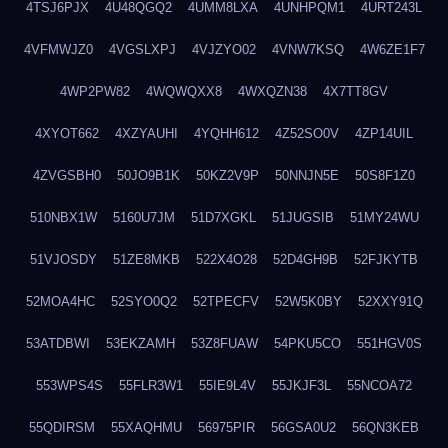
4TSJ6PJX
4U48QGQ2
4UMM8LXA
4UNHPQM1
4URT243L
4VFMWJZ0
4VGSLXPJ
4VJZYO02
4VNW7KSQ
4W6ZE1F7
4WP2PW82
4WQWQXX8
4WXQZN38
4X7TT8GV
4XYOT662
4XZYAUHI
4YQHH612
4Z52SO0V
4ZP14UIL
4ZVGSBH0
50JO9B1K
50KZ2V9P
50NNJN5E
50S8F1Z0
510NBX1W
5160U7JM
51D7XGKL
51JUGSIB
51MY24WU
51VJOSDY
51ZE8MKB
522X4O28
52D4GH9B
52FJKYTB
52MOA4HC
52SYO0Q2
52TPECFV
52W5K0BY
52XXY91Q
53ATDBWI
53EKZAMH
53Z8FUAW
54PKU5CO
551HGV0S
553WPS4S
55FLR3W1
55IE9L4V
55JKJF3L
55NCOA72
55QDIRSM
55XAQHMU
56975PIR
56GSA0U2
56QN3KEB