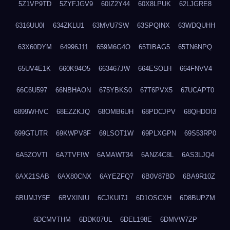
5Z1VP9TD
5ZYFJGV9
60IZ2Y44
60X8LPUK
62LJGRE8
6316UU0I
634ZKLU1
63MVU7SW
63SPQINX
63WDQUHH
63X60DYM
64996J11
659M6G4O
65TIBAG5
65TN6NPQ
65UV4E1K
660K94O5
663467JW
664ESOLH
664FNVV4
66C6U597
66NBHAON
675YBKS0
67T6PVX5
67UCAPT0
6899WHVC
68EZZKJQ
68OMB6UH
68PDCJPV
68QHDOI3
699GTUTR
69KWPV8F
69LSOT1W
69PLXGPN
69S53RP0
6A5ZOVTI
6A7TVFIW
6AMAWT34
6ANZ4C8L
6AS3LJQ4
6AX21SAB
6AX80CNX
6AYEZFQ7
6B0V87BD
6BA9R10Z
6BUMJY5E
6BVXINIU
6CJKUI7J
6D1OSCXH
6D8BUPZM
6DCMVTHM
6DDK07UL
6DEL198E
6DMVW7ZP