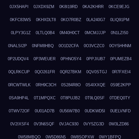
0JX5HAPI
0JXDX9ZM
0K8I19RD
0KA2KHRR
0KCE9EJG
0KFC83WS
0KHXDLT8
0KO7R0BZ
0LA240G7
0LIQ91PM
0LPY3G1Z
0LTLQ0B4
0M40H0CT
0MCMJJJP
0N1LZI50
0NALSI2P
0NFM8HBQ
0O1D2CFA
0O3VCZC0
0OY5HHNM
0P2UDQV4
0P3WEUER
0PHNO5Y4
0PPJIUB7
0PUMEZB4
0QLRKCUP
0QO261FR
0QR27BKM
0QV0STGJ
0R7FXEI4
0RCWTWLK
0RH9C3CH
0S284R8O
0S4IXXQE
0S9E2KPP
0SA9HP4L
0T1MPQXC
0T8PUJB2
0T9LQ0SF
0TDEQ0TY
0TWV72OF
0U01AD7B
0U56W7B0
0UDKWD5I
0UELVNFD
0V2IXSF4
0V3N6SQF
0VJAC930
0VY5ZG3D
0W3LZD86
0W58MBQO
0W5D86N5
0W8SOPXW
0WY1BFPQ