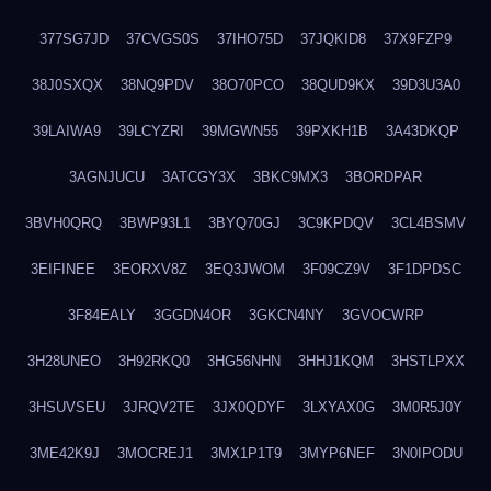
377SG7JD
37CVGS0S
37IHO75D
37JQKID8
37X9FZP9
38J0SXQX
38NQ9PDV
38O70PCO
38QUD9KX
39D3U3A0
39LAIWA9
39LCYZRI
39MGWN55
39PXKH1B
3A43DKQP
3AGNJUCU
3ATCGY3X
3BKC9MX3
3BORDPAR
3BVH0QRQ
3BWP93L1
3BYQ70GJ
3C9KPDQV
3CL4BSMV
3EIFINEE
3EORXV8Z
3EQ3JWOM
3F09CZ9V
3F1DPDSC
3F84EALY
3GGDN4OR
3GKCN4NY
3GVOCWRP
3H28UNEO
3H92RKQ0
3HG56NHN
3HHJ1KQM
3HSTLPXX
3HSUVSEU
3JRQV2TE
3JX0QDYF
3LXYAX0G
3M0R5J0Y
3ME42K9J
3MOCREJ1
3MX1P1T9
3MYP6NEF
3N0IPODU