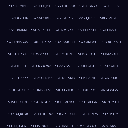
56SCV4BG
571FDQ4T
5771DEGW
57G6BV7Y
57IUFJJS
57LA2HJ6
57N9R0VG
57Z141YR
584ZQC53
58G12L5U
595U946N
59BSESDJ
59FRMR7X
59T11ZKH
5AFUR9TL
5AOPNSAW
5AQL07P2
5ASS9KJO
5AY4N3YE
5B3AF4SH
5CDCU7YL
5CWV233T
5DFYUFZ0
5DKYT31C
5DM253CG
5E4JC1TI
5EXK7A7W
5F447S51
5FMM242C
5FNR39CT
5GEF3377
5GYKO7P3
5H18E5N3
5H4C8VII
5HANI4XK
5HER0XEV
5HNS21Z8
5IFXGJFK
5IITXOZY
5IVSLWGV
5J5FOXDN
5KAFKBC4
5KEFVRBK
5KFBILGV
5KP635PE
5KSAQAB8
5KT1DCUW
5KZYHXKG
5L1KPI2V
5L515L3S
5LCKQGH7
5LOVPA8C
5LY0K9GU
5M4U4YA3
5M8JMWFU