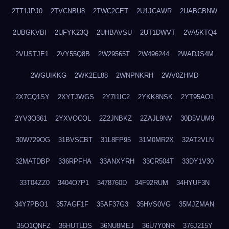
2TT1JPJ0
2TVCNBU8
2TWC2CET
2U1JCAWR
2UABCBNW
2UBGKVBI
2UFYK23Q
2UHBAVSU
2UT1DWVT
2VA5KTQ4
2VUSTJE1
2VY55Q8B
2W29565T
2W496244
2WADJS4M
2WGUIKKG
2WK2EL88
2WNPNKRH
2WV0ZHMD
2X7CQ1SY
2XYTJWGS
2Y7I1IC2
2YKK8NSK
2YT95AO1
2YV3O361
2YXVOCOL
2Z2JNBKZ
2ZAJL9NV
30D5VUM9
30W729OG
31BVSCBT
31L8FP95
31M0MR2X
32AT2VLN
32MATDBP
336RPFHA
33ANXYRH
33CR504T
33DY1V30
33T04ZZ0
3404O7P1
3478760D
34F92RUM
34HYUF3N
34Y7PBO1
357AGF1F
35AF37G3
35HVS0VG
35MJZMAN
35O1QNFZ
36HUTLDS
36NU8MEJ
36U7Y0NR
376J215Y