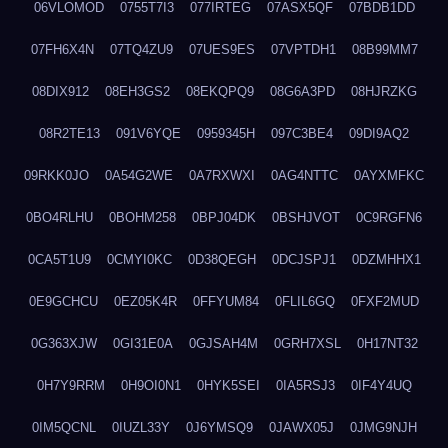
06VLOMOD
0755T7I3
077IRTEG
07ASX5QF
07BDB1DD
07FH6X4N
07TQ4ZU9
07UES9ES
07VPTDH1
08B99MM7
08DIX912
08EH3GS2
08EKQPQ9
08G6A3PD
08HJRZKG
08R2TE13
091V6YQE
0959345H
097C3BE4
09DI9AQ2
09RKK0JO
0A54G2WE
0A7RXWXI
0AG4NTTC
0AYXMFKC
0BO4RLHU
0BOHM258
0BPJ04DK
0BSHJVOT
0C9RGFN6
0CA5T1U9
0CMYI0KC
0D38QEGH
0DCJSPJ1
0DZMHHX1
0E9GCHCU
0EZ05K4R
0FFYUM84
0FLIL6GQ
0FXF2MUD
0G363XJW
0GI31E0A
0GJSAH4M
0GRH7XSL
0H17NT32
0H7Y9RRM
0H9OI0N1
0HYK5SEI
0IA5RSJ3
0IF4Y4UQ
0IM5QCNL
0IUZL33Y
0J6YMSQ9
0JAWX05J
0JMG9NJH