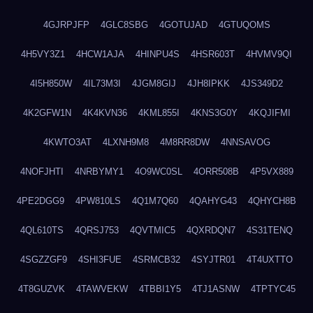
4GJRPJFP
4GLC8SBG
4GOTUJAD
4GTUQOMS
4H5VY3Z1
4HCW1AJA
4HINPU4S
4HSR603T
4HVMV9QI
4I5H850W
4IL73M3I
4JGM8GIJ
4JH8IPKK
4JS349D2
4K2GFW1N
4K4KVN36
4KML855I
4KNS3G0Y
4KQJIFMI
4KWTO3AT
4LXNH9M8
4M8RR8DW
4NNSAVOG
4NOFJHTI
4NRBYMY1
4O9WC0SL
4ORR508B
4P5VX889
4PE2DGG9
4PW810LS
4Q1M7Q60
4QAHYG43
4QHYCH8B
4QL610TS
4QRSJ753
4QVTMIC5
4QXRDQN7
4S31TENQ
4SGZZGF9
4SHI3FUE
4SRMCB32
4SYJTR01
4T4UXTTO
4T8GUZVK
4TAWVEKW
4TBBI1Y5
4TJ1ASNW
4TPTYC45