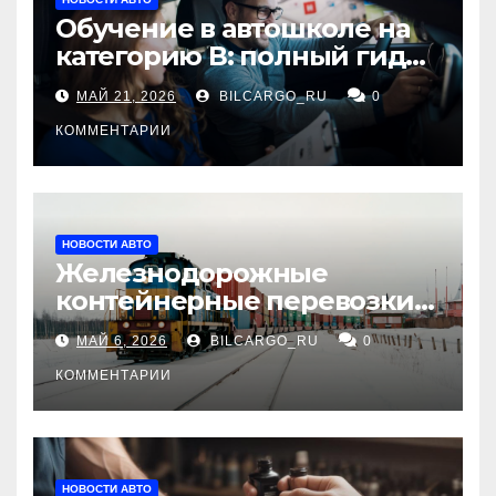
Обучение в автошколе на
категорию В: полный гид
для будущих водителей
МАЙ 21, 2026
BILCARGO_RU
0
КОММЕНТАРИИ
НОВОСТИ АВТО
Железнодорожные
контейнерные перевозки
из Китая в Россию:
МАЙ 6, 2026
BILCARGO_RU
0
маршруты, сроки и
требования
КОММЕНТАРИИ
НОВОСТИ АВТО