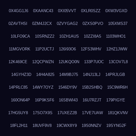
0X4GG1J6
0XAANC43
0XI05VVT
0XLR0SZZ
0XW3VGXD
0ZAVTHSI
0ZM4J2CX
0ZVYGAG2
0ZXS0PVO
105XMS37
10LFO9CA
10SRNZZ2
10ZH1AUS
10ZZI8A5
1103WHO1
11MGVORK
11P2UCTJ
126I93O6
12FS3WHV
12HZ1JWW
12K469CE
12QCPWZN
12UKQO0N
133P7UOC
13COV7L8
14GYHZ3D
14H4A825
14M9BJ75
14NJ13LJ
14PRJLGB
14PRLC85
14WY7OYZ
1546DY9V
15B2SHBQ
15C9WR6H
160ON64P
16P9KSF6
16SBWI43
16U7RZJT
179PIGYE
17HG5UY8
17SO7X9S
17UXEZ2B
17VE7UAW
181QKVNV
18FL2H11
18UVF9V8
19CWX8Y9
19S0NNZV
19SYNG2F