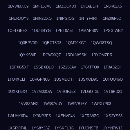
1LVWMXC9
1MF16JX6
1MZGQ4D3
1N3AELFF
1N3R82X5
1NERJOY9
1NIN2DXO
1NIPGIQG
1NTYF4RH
1NZ06F8Q
1OELGBE2
1OUI6BYG
1PET0A5T
1PMAFB0V
1PSGIWB2
1Q3BPV0D
1QBCT8D3
1QMT9XGT
1QWO8TSQ
1QYKS8IF
1RCW99QZ
1RDUWSSK
1RYOMZPR
1SFXG5XT
1SSBXDLO
1SZ258AV
1T04TFO9
1T3A32QI
1TQ4XCLI
1URGFNU5
1USMDQTI
1USXOD9C
1UTQO46Q
1UXXH5X4
1V2M00OW
1VHOFJ5Z
1VLGOT3L
1VT6PD21
1VV8ZAHG
1W387VUY
1WFVB76Y
1WPX7P03
1WUHK6D4
1X9NP2FS
1XEHVF4N
1XFRA9ZO
1XS2YS68
1XSROT4L
1YS8YJ6Z
1YSKFL0G
1YUCNSFB
1YYN7W1J