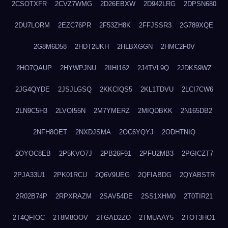
2CSOTXFR
2CVZ7WMG
2D26EBXW
2D942LRG
2DPSN680
2DU7LORM
2EZC76PR
2F53ZH8K
2FFJSSR3
2G789XQE
2G8M6D58
2HDT2UKH
2HLBXGGN
2HMC2F0V
2HO7QAUP
2HYWPJNU
2IIHI162
2J4TVL9Q
2JDKS9WZ
2JG4QYDE
2JSJLGSQ
2KKCIQS5
2KL1TDVU
2LCI7CW6
2LN9C5H3
2LVOI55N
2M7YMERZ
2MIQDBKK
2N165DB2
2NFH8OET
2NXDJSMA
2OC6YQYJ
2ODHTNIQ
2OYOC8EB
2P5KVO7J
2PB26F91
2PFU2MB3
2PGICZT7
2PJA33U1
2PK01RCU
2Q6V9UEG
2QFIABDG
2QYABSTR
2R02B74P
2RPXRAZM
2SAV54DE
2SS1XHM0
2T0TIR21
2T4QFIOC
2T8M8OOV
2TGAD2ZO
2TMUAAY5
2TOT3HO1