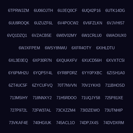
6TPRWJZM
6U06OJTH
6UJEQ0CF
6UQ42P16
6UTK14DG
6UU9ROQK
6UZUZF6L
6V4POCW2
6V6FZLKN
6VJVHI57
6VQ1DZQ1
6VZACB5E
6W0V02MY
6W1CRLU0
6WAOIUX0
6WJXFPEM
6WSY8NWU
6XFR4OTY
6XIHLDTU
6XL3E0EQ
6XP30R7N
6XQUAXFV
6XUCD56H
6XVXTC5I
6Y6PMH2U
6YQP5Y4L
6YR8PDRZ
6YY0PXBC
6ZISH1A0
6ZT4UC5F
6ZYCUFVQ
70T7NVVN
70V1YKH3
711BHOSD
713M5IHY
718NNXY2
71H5RDOO
71UQJY58
725P81XE
727P972L
72FW37AL
73CXZZM4
73IDZEWO
73UTNHIP
73VKAF4E
740HGIUK
745ACL1O
74DPJX4S
74DVDXRM