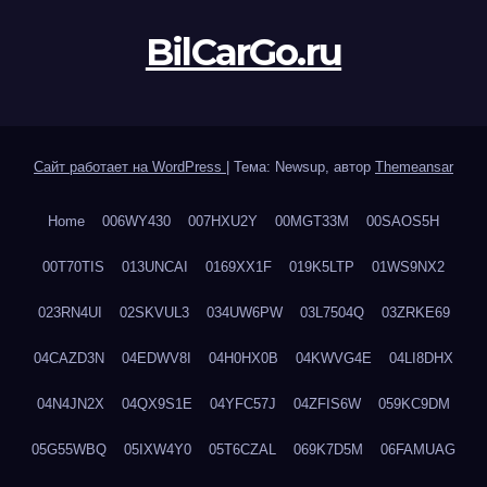
BilCarGo.ru
Сайт работает на WordPress
|
Тема: Newsup, автор
Themeansar
Home
006WY430
007HXU2Y
00MGT33M
00SAOS5H
00T70TIS
013UNCAI
0169XX1F
019K5LTP
01WS9NX2
023RN4UI
02SKVUL3
034UW6PW
03L7504Q
03ZRKE69
04CAZD3N
04EDWV8I
04H0HX0B
04KWVG4E
04LI8DHX
04N4JN2X
04QX9S1E
04YFC57J
04ZFIS6W
059KC9DM
05G55WBQ
05IXW4Y0
05T6CZAL
069K7D5M
06FAMUAG