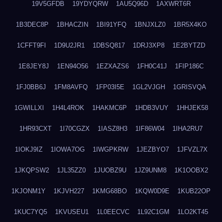
19V5GFDB
19YDYQRW
1AU5Q96D
1AXWRT6R
1B3DEC8P
1BHACZIN
1BI91YFQ
1BNJXLZ0
1BR5X4KO
1CFFT9FI
1D9U2JR1
1DBSQ817
1DRJ3XP8
1E2BYTZD
1E8JEY8J
1EN94O56
1EZXAZS6
1FH0C41J
1FIP186C
1FJ0BB6J
1FM8AVFQ
1FP03I5E
1GL2VJGH
1GRISVQA
1GWILLXI
1H4L4ROK
1HAKMC6P
1HDB3VUY
1HHJEK58
1HR93CXT
1I70CGZX
1IASZ8H3
1IF86W04
1IHA2RU7
1IOKJ9IZ
1IOWA7OG
1IWGPKRW
1JEZBYO7
1JFVZL7X
1JKQPSW2
1JL35ZZ0
1JUOBZ9U
1JZ9UNM8
1K1OOBX2
1KJONM1Y
1KJVH227
1KMG68BO
1KQW0D9E
1KUB22OP
1KUC7YQ5
1KVUSEU1
1L0EECVC
1L92C1GM
1LO2KT45