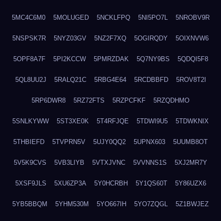
5MC4C6M0
5MOLUGED
5NCKLFPQ
5NI5PO7L
5NROBV9R
5NSPSK7R
5NYZ03GV
5NZ2F7XQ
5OGIRQDY
5OIXNVW6
5OPF8A7F
5PI2KCCW
5PMRZDAK
5Q7NY9BS
5QDQI5F8
5QL8UU2J
5RALQ21C
5RBG4E64
5RCDBBFD
5ROV8T2I
5RP6DWR8
5RZ72FTS
5RZPCFKF
5RZQDHMO
5SNLKYWW
5ST3XE0K
5T4RFJQE
5TDWI9U5
5TDWKNIX
5THBIEFD
5TVPRN5V
5UJY0QQ2
5UPNX603
5UUMB8OT
5V5K9CVS
5VB3LIYB
5VTXJVNC
5VVNNS1S
5XJ2MR7Y
5XSF9JLS
5XU6ZP3A
5Y0HCRBH
5Y1QS60T
5Y86UZX6
5YB5BBQM
5YHM530M
5YO667IH
5YO7ZQGL
5Z1BWJEZ