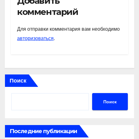
Добавить
s
gr
o
а
комментарий
A
a
kl
в
p
m
a
и
Для отправки комментария вам необходимо
p
ss
ть
авторизоваться
.
ni
ki
Поиск
Поиск
Последние публикации