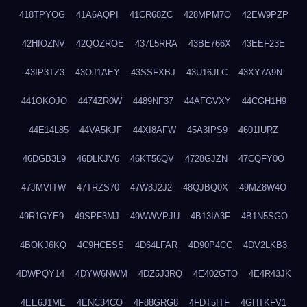
418TPYOG
41A6AQPI
41CR68ZC
428MPM7O
42EW9PZP
42HIOZNV
42QOZROE
437L5RRA
43BE766X
43EEF23E
43IP3TZ3
43OJ1AEY
43SSFXBJ
43U16JLC
43XY7A9N
441OKOJO
4474ZR0W
4489NF37
44AFGVXY
44CGH1H9
44E14L85
44VA5KJF
44XI8AFW
45A3IPS9
4601IURZ
46DGB3L9
46DLKJV6
46KT56QV
4728GJZN
47CQFY0O
47JMVITW
47TRZS70
47W8J2J2
48QJBQ0X
49MZ8W4O
49R1GYE9
49SPF3MJ
49WWVPJU
4B13IA3F
4B1N5SGO
4BOKJ6KQ
4C9HCESS
4D64LFAR
4D90P4CC
4DV2LKB3
4DWPQY14
4DYW6NWM
4DZ5J3RQ
4E402GTO
4E4R43JK
4EE6J1ME
4ENC34CO
4F88GRG8
4FDT5ITF
4GHTKFV1