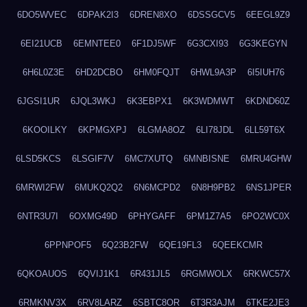
6DO5WVEC
6DPAK2I3
6DREN8XO
6DSSGCV5
6EEGL9Z9
6EI21UCB
6EMNTEE0
6F1DJ5WF
6G3CXI93
6G3KEGYN
6H6L0Z3E
6HD2DCBO
6HM0FQJT
6HWL9A3P
6I5IUH76
6JGSI1UR
6JQL3WKJ
6K3EBPX1
6K3WDMWT
6KDND60Z
6KOOILKY
6KPMGXPJ
6LGMA8OZ
6LI78JDL
6LL59T6X
6LSD5KCS
6LSGIF7V
6MC7XUTQ
6MNBISNE
6MRU4GHW
6MRWI2FW
6MUKQ2Q2
6N6MCPD2
6N8H9PB2
6NS1JPER
6NTR3U7I
6OXMG49D
6PHYGAFF
6PM1Z7A5
6PO2WC0X
6PPNPOF5
6Q23B2FW
6QE19FL3
6QEEKCMR
6QKOAUOS
6QVIJ1K1
6R431JL5
6RGMWOLX
6RKWC57X
6RMKNV3X
6RV8LARZ
6SBTC8OR
6T3R3AJM
6TKE2JE3