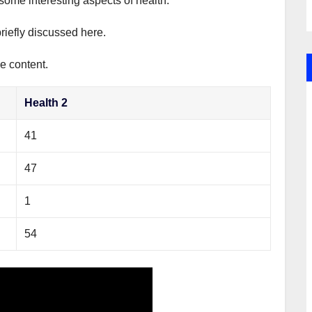
 some interesting aspects of health.
briefly discussed here.
e content.
Health 2
41
47
1
54