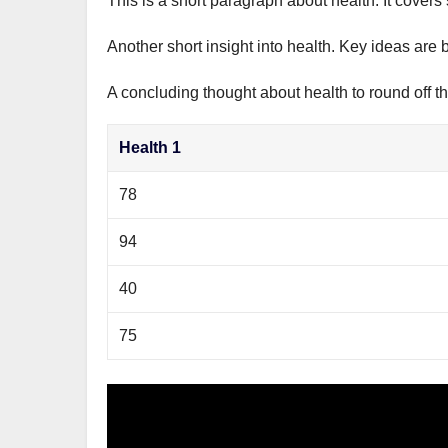
This is a short paragraph about health. It covers
р
m
l
а
Another short insight into health. Key ideas are 
a
в
s
A concluding thought about health to round off th
и
s
т
Health 1
n
ь
i
78
k
94
i
40
75