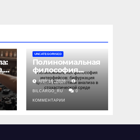
UNCATEGORISED
а:
Полиномиальная
,
философия
интерфейсов:
АПР 16, 2026
бифуркация
циклом
BILCARGO_RU
0
ов
Статистики
КОММЕНТАРИИ
анализа в
стохастической
среде