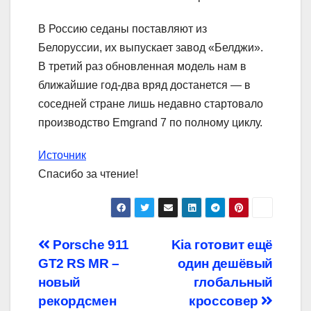
В Россию седаны поставляют из
Белоруссии, их выпускает завод «Белджи».
В третий раз обновленная модель нам в
ближайшие год-два вряд достанется — в
соседней стране лишь недавно стартовало
производство Emgrand 7 по полному циклу.
Источник
Спасибо за чтение!
Навигация
Porsche 911
Kia готовит ещё
GT2 RS MR –
один дешёвый
по
новый
глобальный
записям
рекордсмен
кроссовер