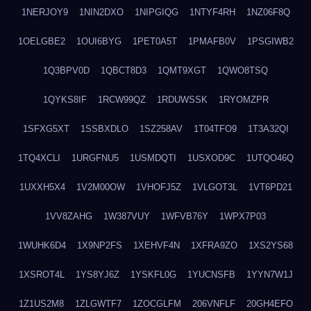
1NERJOY9
1NIN2DXO
1NIPGIQG
1NTYF4RH
1NZ06F8Q
1OELGBE2
1OUI6BYG
1PET0A5T
1PMAFB0V
1PSGIWB2
1Q3BPV0D
1QBCT8D3
1QMT9XGT
1QWO8TSQ
1QYKS8IF
1RCW99QZ
1RDUWSSK
1RYOMZPR
1SFXG5XT
1SSBXDLO
1SZ258AV
1T04TFO9
1T3A32QI
1TQ4XCLI
1URGFNU5
1USMDQTI
1USXOD9C
1UTQO46Q
1UXXH5X4
1V2M00OW
1VHOFJ5Z
1VLGOT3L
1VT6PD21
1VV8ZAHG
1W387VUY
1WFVB76Y
1WPX7P03
1WUHK6D4
1X9NP2FS
1XEHVF4N
1XFRA9ZO
1XS2YS68
1XSROT4L
1YS8YJ6Z
1YSKFL0G
1YUCNSFB
1YYN7W1J
1Z1US2M8
1ZLGWTF7
1ZOCGLFM
206VNFLF
20GH4EFO