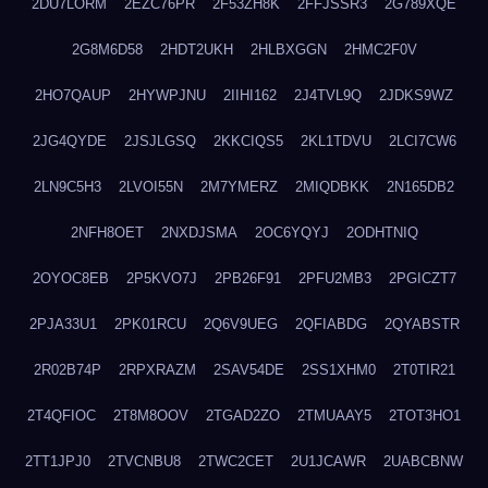
2DU7LORM
2EZC76PR
2F53ZH8K
2FFJSSR3
2G789XQE
2G8M6D58
2HDT2UKH
2HLBXGGN
2HMC2F0V
2HO7QAUP
2HYWPJNU
2IIHI162
2J4TVL9Q
2JDKS9WZ
2JG4QYDE
2JSJLGSQ
2KKCIQS5
2KL1TDVU
2LCI7CW6
2LN9C5H3
2LVOI55N
2M7YMERZ
2MIQDBKK
2N165DB2
2NFH8OET
2NXDJSMA
2OC6YQYJ
2ODHTNIQ
2OYOC8EB
2P5KVO7J
2PB26F91
2PFU2MB3
2PGICZT7
2PJA33U1
2PK01RCU
2Q6V9UEG
2QFIABDG
2QYABSTR
2R02B74P
2RPXRAZM
2SAV54DE
2SS1XHM0
2T0TIR21
2T4QFIOC
2T8M8OOV
2TGAD2ZO
2TMUAAY5
2TOT3HO1
2TT1JPJ0
2TVCNBU8
2TWC2CET
2U1JCAWR
2UABCBNW