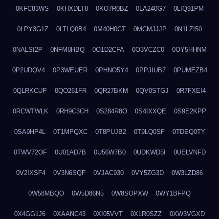
0KFC83WS
0KHXDLT8
0KO7R0BZ
0LA240G7
0LIQ91PM
0LPY3G1Z
0LTLQ0B4
0M40H0CT
0MCMJJJP
0N1LZI50
0NALSI2P
0NFM8HBQ
0O1D2CFA
0O3VCZC0
0OY5HHNM
0P2UDQV4
0P3WEUER
0PHNO5Y4
0PPJIUB7
0PUMEZB4
0QLRKCUP
0QO261FR
0QR27BKM
0QV0STGJ
0R7FXEI4
0RCWTWLK
0RH9C3CH
0S284R8O
0S4IXXQE
0S9E2KPP
0SA9HP4L
0T1MPQXC
0T8PUJB2
0T9LQ0SF
0TDEQ0TY
0TWV72OF
0U01AD7B
0U56W7B0
0UDKWD5I
0UELVNFD
0V2IXSF4
0V3N6SQF
0VJAC930
0VY5ZG3D
0W3LZD86
0W58MBQO
0W5D86N5
0W8SOPXW
0WY1BFPQ
0X4GG1J6
0XAANC43
0XI05VVT
0XLR0SZZ
0XW3VGXD