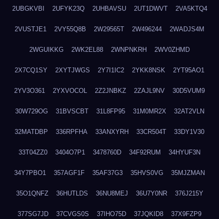
2UBGKVBI
2UFYK23Q
2UHBAVSU
2UT1DWVT
2VA5KTQ4
2VUSTJE1
2VY55Q8B
2W29565T
2W496244
2WADJS4M
2WGUIKKG
2WK2EL88
2WNPNKRH
2WV0ZHMD
2X7CQ1SY
2XYTJWGS
2Y7I1IC2
2YKK8NSK
2YT95AO1
2YV3O361
2YXVOCOL
2Z2JNBKZ
2ZAJL9NV
30D5VUM9
30W729OG
31BVSCBT
31L8FP95
31M0MR2X
32AT2VLN
32MATDBP
336RPFHA
33ANXYRH
33CR504T
33DY1V30
33T04ZZ0
3404O7P1
3478760D
34F92RUM
34HYUF3N
34Y7PBO1
357AGF1F
35AF37G3
35HVS0VG
35MJZMAN
35O1QNFZ
36HUTLDS
36NU8MEJ
36U7Y0NR
376J215Y
377SG7JD
37CVGS0S
37IHO75D
37JQKID8
37X9FZP9