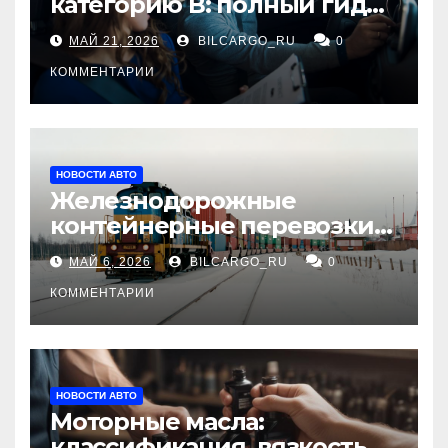
категорию В: полный гид
для будущих водителей
МАЙ 21, 2026
BILCARGO_RU
0
КОММЕНТАРИИ
НОВОСТИ АВТО
Железнодорожные
контейнерные перевозки
из Китая в Россию:
МАЙ 6, 2026
BILCARGO_RU
0
маршруты, сроки и
требования
КОММЕНТАРИИ
НОВОСТИ АВТО
Моторные масла:
классификация, вязкость и