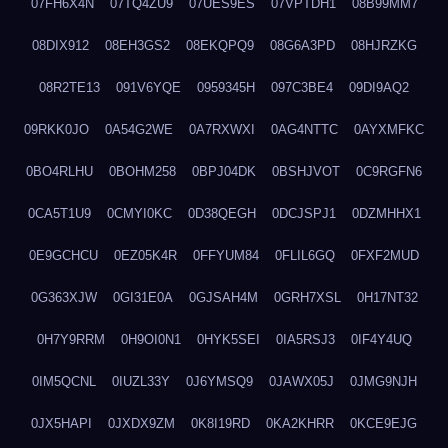
07FH6X4N
07TQ4ZU9
07UES9ES
07VPTDH1
08B99MM7
08DIX912
08EH3GS2
08EKQPQ9
08G6A3PD
08HJRZKG
08R2TE13
091V6YQE
0959345H
097C3BE4
09DI9AQ2
09RKK0JO
0A54G2WE
0A7RXWXI
0AG4NTTC
0AYXMFKC
0BO4RLHU
0BOHM258
0BPJ04DK
0BSHJVOT
0C9RGFN6
0CA5T1U9
0CMYI0KC
0D38QEGH
0DCJSPJ1
0DZMHHX1
0E9GCHCU
0EZ05K4R
0FFYUM84
0FLIL6GQ
0FXF2MUD
0G363XJW
0GI31E0A
0GJSAH4M
0GRH7XSL
0H17NT32
0H7Y9RRM
0H9OI0N1
0HYK5SEI
0IA5RSJ3
0IF4Y4UQ
0IM5QCNL
0IUZL33Y
0J6YMSQ9
0JAWX05J
0JMG9NJH
0JX5HAPI
0JXDX9ZM
0K8I19RD
0KA2KHRR
0KCE9EJG