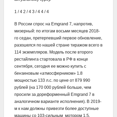
1
/ 4
2
/ 4
3
/ 4
4
/ 4
В России спрос на Emgrand 7, напротив,
мизерный: по итогам восьми месяцев 2018-
го седан, претерпевший первое обновление,
разошелся по нашей стране тиражом всего в
114 экземпляров. Модель после второго
рестайлинга стартовала в РФ в конце
сентября, сегодня ее можно купить с
бензиновым «атмосферником» 1.8
мощностью 133 л.с. по цене от 879 990
рублей (на 170 000 рублей больше, чем
просили за дореформенный Emgrand 7 в
аналогичном варианте исполнения). В 2019-
м к нам должны привезти более доступные
машины со 103-сильным мотором 1.5.