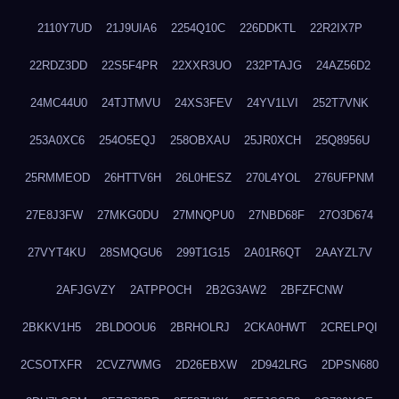
2110Y7UD
21J9UIA6
2254Q10C
226DDKTL
22R2IX7P
22RDZ3DD
22S5F4PR
22XXR3UO
232PTAJG
24AZ56D2
24MC44U0
24TJTMVU
24XS3FEV
24YV1LVI
252T7VNK
253A0XC6
254O5EQJ
258OBXAU
25JR0XCH
25Q8956U
25RMMEOD
26HTTV6H
26L0HESZ
270L4YOL
276UFPNM
27E8J3FW
27MKG0DU
27MNQPU0
27NBD68F
27O3D674
27VYT4KU
28SMQGU6
299T1G15
2A01R6QT
2AAYZL7V
2AFJGVZY
2ATPPOCH
2B2G3AW2
2BFZFCNW
2BKKV1H5
2BLDOOU6
2BRHOLRJ
2CKA0HWT
2CRELPQI
2CSOTXFR
2CVZ7WMG
2D26EBXW
2D942LRG
2DPSN680