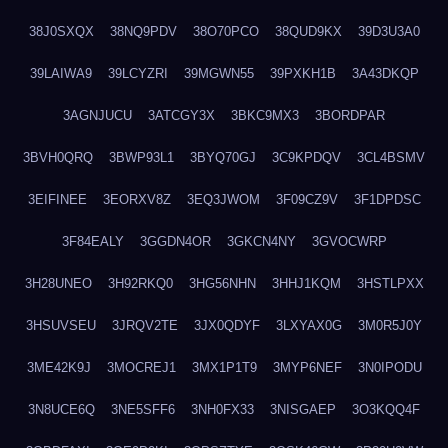
38J0SXQX
38NQ9PDV
38O70PCO
38QUD9KX
39D3U3A0
39LAIWA9
39LCYZRI
39MGWN55
39PXKH1B
3A43DKQP
3AGNJUCU
3ATCGY3X
3BKC9MX3
3BORDPAR
3BVH0QRQ
3BWP93L1
3BYQ70GJ
3C9KPDQV
3CL4BSMV
3EIFINEE
3EORXV8Z
3EQ3JWOM
3F09CZ9V
3F1DPDSC
3F84EALY
3GGDN4OR
3GKCN4NY
3GVOCWRP
3H28UNEO
3H92RKQ0
3HG56NHN
3HHJ1KQM
3HSTLPXX
3HSUVSEU
3JRQV2TE
3JX0QDYF
3LXYAX0G
3M0R5J0Y
3ME42K9J
3MOCREJ1
3MX1P1T9
3MYP6NEF
3N0IPODU
3N8UCE6Q
3NE5SFF6
3NH0FX33
3NISGAEP
3O3KQQ4F