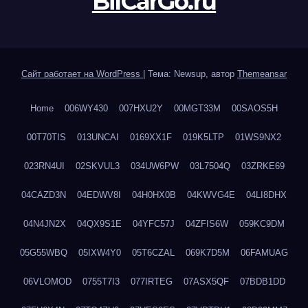
BilCarGo.ru
Сайт работает на WordPress
|
Тема: Newsup, автор
Themeansar
Home
006WY430
007HXU2Y
00MGT33M
00SAOS5H
00T70TIS
013UNCAI
0169XX1F
019K5LTP
01WS9NX2
023RN4UI
02SKVUL3
034UW6PW
03L7504Q
03ZRKE69
04CAZD3N
04EDWV8I
04H0HX0B
04KWVG4E
04LI8DHX
04N4JN2X
04QX9S1E
04YFC57J
04ZFIS6W
059KC9DM
05G55WBQ
05IXW4Y0
05T6CZAL
069K7D5M
06FAMUAG
06VLOMOD
0755T7I3
077IRTEG
07ASX5QF
07BDB1DD