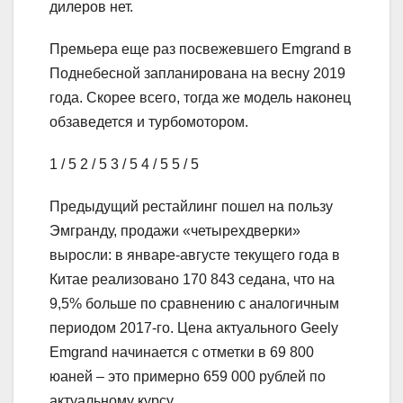
дилеров нет.
Премьера еще раз посвежевшего Emgrand в
Поднебесной запланирована на весну 2019
года. Скорее всего, тогда же модель наконец
обзаведется и турбомотором.
1
/ 5
2
/ 5
3
/ 5
4
/ 5
5
/ 5
Предыдущий рестайлинг пошел на пользу
Эмгранду, продажи «четырехдверки»
выросли: в январе-августе текущего года в
Китае реализовано 170 843 седана, что на
9,5% больше по сравнению с аналогичным
периодом 2017-го. Цена актуального Geely
Emgrand начинается с отметки в 69 800
юаней – это примерно 659 000 рублей по
актуальному курсу.