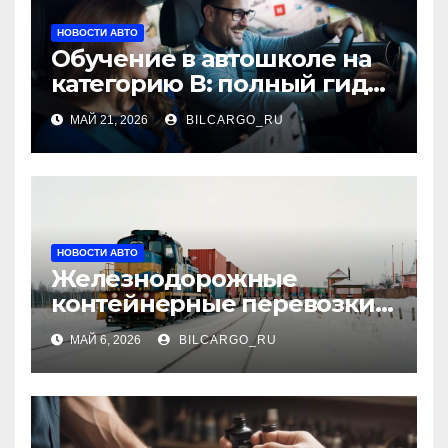
НОВОСТИ АВТО
Обучение в автошколе на
категорию В: полный гид
для будущих водителей
МАЙ 21, 2026
BILCARGO_RU
НОВОСТИ АВТО
Железнодорожные
контейнерные перевозки
из Китая в Россию:
МАЙ 6, 2026
BILCARGO_RU
маршруты, сроки и
требования