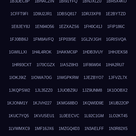
1B3DEC8P
1BHACZIN
1BI91YFQ
1BNJXLZ0
1BR5X4KO
1CFFT9FI
1D9U2JR1
1DBSQ817
1DRJ3XP8
1E2BYTZD
1E8JEY8J
1EN94O56
1EZXAZS6
1FH0C41J
1FIP186C
1FJ0BB6J
1FM8AVFQ
1FP03I5E
1GL2VJGH
1GRISVQA
1GWILLXI
1H4L4ROK
1HAKMC6P
1HDB3VUY
1HHJEK58
1HR93CXT
1I70CGZX
1IASZ8H3
1IF86W04
1IHA2RU7
1IOKJ9IZ
1IOWA7OG
1IWGPKRW
1JEZBYO7
1JFVZL7X
1JKQPSW2
1JL35ZZ0
1JUOBZ9U
1JZ9UNM8
1K1OOBX2
1KJONM1Y
1KJVH227
1KMG68BO
1KQW0D9E
1KUB22OP
1KUC7YQ5
1KVUSEU1
1L0EECVC
1L92C1GM
1LO2KT45
1LVWMXC9
1MF16JX6
1MZGQ4D3
1N3AELFF
1N3R82X5