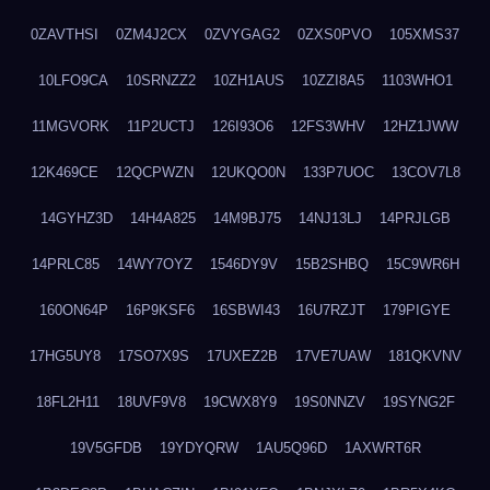
0ZAVTHSI
0ZM4J2CX
0ZVYGAG2
0ZXS0PVO
105XMS37
10LFO9CA
10SRNZZ2
10ZH1AUS
10ZZI8A5
1103WHO1
11MGVORK
11P2UCTJ
126I93O6
12FS3WHV
12HZ1JWW
12K469CE
12QCPWZN
12UKQO0N
133P7UOC
13COV7L8
14GYHZ3D
14H4A825
14M9BJ75
14NJ13LJ
14PRJLGB
14PRLC85
14WY7OYZ
1546DY9V
15B2SHBQ
15C9WR6H
160ON64P
16P9KSF6
16SBWI43
16U7RZJT
179PIGYE
17HG5UY8
17SO7X9S
17UXEZ2B
17VE7UAW
181QKVNV
18FL2H11
18UVF9V8
19CWX8Y9
19S0NNZV
19SYNG2F
19V5GFDB
19YDYQRW
1AU5Q96D
1AXWRT6R