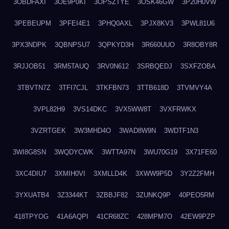
3OBDFAXI
3OE9P0KI
3OPSZTYE
3OSK46GW
3P20H0VW
3PEBEUPM
3PFEI4E1
3PHQ0AXL
3PJX8KV3
3PWL81U6
3PX3NDPK
3QBNPSU7
3QPKYD3H
3R660UUO
3R8OBY8R
3RJJOB51
3RM5TAUQ
3RV0N612
3SRBQEDJ
3SXFZOBA
3TBVTN7Z
3TFI7CJL
3TKFBN73
3TTB618D
3TVMVY4A
3VPL82H9
3VS14DKC
3VX5WW8T
3VXFRWKX
3VZRTGEK
3W3MHD4O
3WAD8W9N
3WDTF1N3
3WI8G8SN
3WQDYCWK
3WTTA97N
3WU70G19
3X71FE60
3XC4DIU7
3XMIH0VI
3XMLLD4K
3XWW9P5D
3Y2Z2FMH
3YXUATB4
3Z3344KT
3ZBBJF82
3ZUNKQ9P
40PEO5RM
418TPYOG
41A6AQPI
41CR68ZC
428MPM7O
42EW9PZP