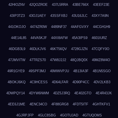
42HIOZNV
42QOZROE
437L5RRA
43BE766X
43EEF23E
43IP3TZ3
43OJ1AEY
43SSFXBJ
43U16JLC
43XY7A9N
441OKOJO
4474ZR0W
4489NF37
44AFGVXY
44CGH1H9
44E14L85
44VA5KJF
44XI8AFW
45A3IPS9
4601IURZ
46DGB3L9
46DLKJV6
46KT56QV
4728GJZN
47CQFY0O
47JMVITW
47TRZS70
47W8J2J2
48QJBQ0X
49MZ8W4O
49R1GYE9
49SPF3MJ
49WWVPJU
4B13IA3F
4B1N5SGO
4BOKJ6KQ
4C9HCESS
4D64LFAR
4D90P4CC
4DV2LKB3
4DWPQY14
4DYW6NWM
4DZ5J3RQ
4E402GTO
4E4R43JK
4EE6J1ME
4ENC34CO
4F88GRG8
4FDT5ITF
4GHTKFV1
4GJRPJFP
4GLC8SBG
4GOTUJAD
4GTUQOMS