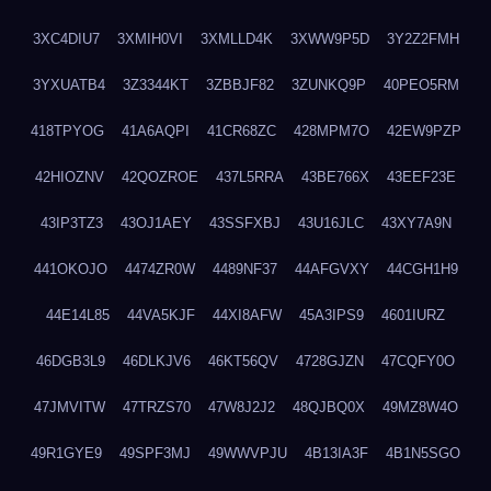
3XC4DIU7
3XMIH0VI
3XMLLD4K
3XWW9P5D
3Y2Z2FMH
3YXUATB4
3Z3344KT
3ZBBJF82
3ZUNKQ9P
40PEO5RM
418TPYOG
41A6AQPI
41CR68ZC
428MPM7O
42EW9PZP
42HIOZNV
42QOZROE
437L5RRA
43BE766X
43EEF23E
43IP3TZ3
43OJ1AEY
43SSFXBJ
43U16JLC
43XY7A9N
441OKOJO
4474ZR0W
4489NF37
44AFGVXY
44CGH1H9
44E14L85
44VA5KJF
44XI8AFW
45A3IPS9
4601IURZ
46DGB3L9
46DLKJV6
46KT56QV
4728GJZN
47CQFY0O
47JMVITW
47TRZS70
47W8J2J2
48QJBQ0X
49MZ8W4O
49R1GYE9
49SPF3MJ
49WWVPJU
4B13IA3F
4B1N5SGO