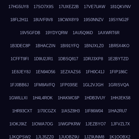
17HG5UY8
17SO7X9S
17UXEZ2B
17VE7UAW
181QKVNV
18FL2H11
18UVF9V8
19CWX8Y9
19S0NNZV
19SYNG2F
19V5GFDB
19YDYQRW
1AU5Q96D
1AXWRT6R
1B3DEC8P
1BHACZIN
1BI91YFQ
1BNJXLZ0
1BR5X4KO
1CFFT9FI
1D9U2JR1
1DBSQ817
1DRJ3XP8
1E2BYTZD
1E8JEY8J
1EN94O56
1EZXAZS6
1FH0C41J
1FIP186C
1FJ0BB6J
1FM8AVFQ
1FP03I5E
1GL2VJGH
1GRISVQA
1GWILLXI
1H4L4ROK
1HAKMC6P
1HDB3VUY
1HHJEK58
1HR93CXT
1I70CGZX
1IASZ8H3
1IF86W04
1IHA2RU7
1IOKJ9IZ
1IOWA7OG
1IWGPKRW
1JEZBYO7
1JFVZL7X
1JKQPSW2
1JL35ZZ0
1JUOBZ9U
1JZ9UNM8
1K1OOBX2