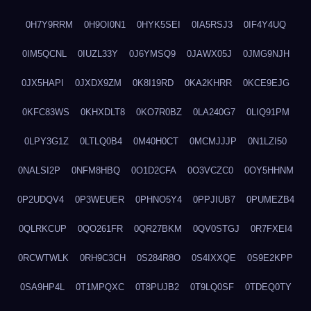
0H7Y9RRM
0H9OI0N1
0HYK5SEI
0IA5RSJ3
0IF4Y4UQ
0IM5QCNL
0IUZL33Y
0J6YMSQ9
0JAWX05J
0JMG9NJH
0JX5HAPI
0JXDX9ZM
0K8I19RD
0KA2KHRR
0KCE9EJG
0KFC83WS
0KHXDLT8
0KO7R0BZ
0LA240G7
0LIQ91PM
0LPY3G1Z
0LTLQ0B4
0M40H0CT
0MCMJJJP
0N1LZI50
0NALSI2P
0NFM8HBQ
0O1D2CFA
0O3VCZC0
0OY5HHNM
0P2UDQV4
0P3WEUER
0PHNO5Y4
0PPJIUB7
0PUMEZB4
0QLRKCUP
0QO261FR
0QR27BKM
0QV0STGJ
0R7FXEI4
0RCWTWLK
0RH9C3CH
0S284R8O
0S4IXXQE
0S9E2KPP
0SA9HP4L
0T1MPQXC
0T8PUJB2
0T9LQ0SF
0TDEQ0TY