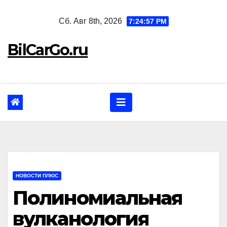
Перейти
Сб. Авг 8th, 2026
7:24:58 PM
к
содержанию
BilCarGo.ru
НОВОСТИ ПЛЮС
Полиномиальная
вулканология