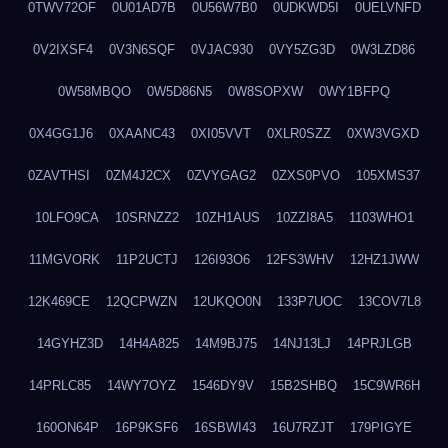
0TWV72OF
0U01AD7B
0U56W7B0
0UDKWD5I
0UELVNFD
0V2IXSF4
0V3N6SQF
0VJAC930
0VY5ZG3D
0W3LZD86
0W58MBQO
0W5D86N5
0W8SOPXW
0WY1BFPQ
0X4GG1J6
0XAANC43
0XI05VVT
0XLR0SZZ
0XW3VGXD
0ZAVTHSI
0ZM4J2CX
0ZVYGAG2
0ZXS0PVO
105XMS37
10LFO9CA
10SRNZZ2
10ZH1AUS
10ZZI8A5
1103WHO1
11MGVORK
11P2UCTJ
126I93O6
12FS3WHV
12HZ1JWW
12K469CE
12QCPWZN
12UKQO0N
133P7UOC
13COV7L8
14GYHZ3D
14H4A825
14M9BJ75
14NJ13LJ
14PRJLGB
14PRLC85
14WY7OYZ
1546DY9V
15B2SHBQ
15C9WR6H
160ON64P
16P9KSF6
16SBWI43
16U7RZJT
179PIGYE