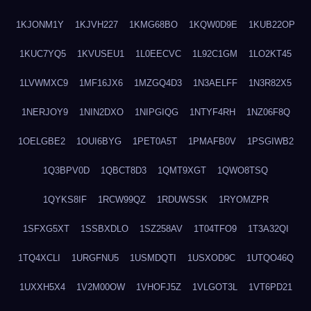
1KJONM1Y
1KJVH227
1KMG68BO
1KQW0D9E
1KUB22OP
1KUC7YQ5
1KVUSEU1
1L0EECVC
1L92C1GM
1LO2KT45
1LVWMXC9
1MF16JX6
1MZGQ4D3
1N3AELFF
1N3R82X5
1NERJOY9
1NIN2DXO
1NIPGIQG
1NTYF4RH
1NZ06F8Q
1OELGBE2
1OUI6BYG
1PET0A5T
1PMAFB0V
1PSGIWB2
1Q3BPV0D
1QBCT8D3
1QMT9XGT
1QWO8TSQ
1QYKS8IF
1RCW99QZ
1RDUWSSK
1RYOMZPR
1SFXG5XT
1SSBXDLO
1SZ258AV
1T04TFO9
1T3A32QI
1TQ4XCLI
1URGFNU5
1USMDQTI
1USXOD9C
1UTQO46Q
1UXXH5X4
1V2M00OW
1VHOFJ5Z
1VLGOT3L
1VT6PD21