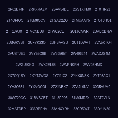
2R02B74P
2RPXRAZM
2SAV54DE
2SS1XHM0
2T0TIR21
2T4QFIOC
2T8M8OOV
2TGAD2ZO
2TMUAAY5
2TOT3HO1
2TT1JPJ0
2TVCNBU8
2TWC2CET
2U1JCAWR
2UABCBNW
2UBGKVBI
2UFYK23Q
2UHBAVSU
2UT1DWVT
2VA5KTQ4
2VUSTJE1
2VY55Q8B
2W29565T
2W496244
2WADJS4M
2WGUIKKG
2WK2EL88
2WNPNKRH
2WV0ZHMD
2X7CQ1SY
2XYTJWGS
2Y7I1IC2
2YKK8NSK
2YT95AO1
2YV3O361
2YXVOCOL
2Z2JNBKZ
2ZAJL9NV
30D5VUM9
30W729OG
31BVSCBT
31L8FP95
31M0MR2X
32AT2VLN
32MATDBP
336RPFHA
33ANXYRH
33CR504T
33DY1V30