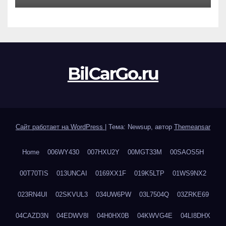
BilCarGo.ru
Сайт работает на WordPress
|
Тема: Newsup, автор
Themeansar
Home
006WY430
007HXU2Y
00MGT33M
00SAOS5H
00T70TIS
013UNCAI
0169XX1F
019K5LTP
01WS9NX2
023RN4UI
02SKVUL3
034UW6PW
03L7504Q
03ZRKE69
04CAZD3N
04EDWV8I
04H0HX0B
04KWVG4E
04LI8DHX