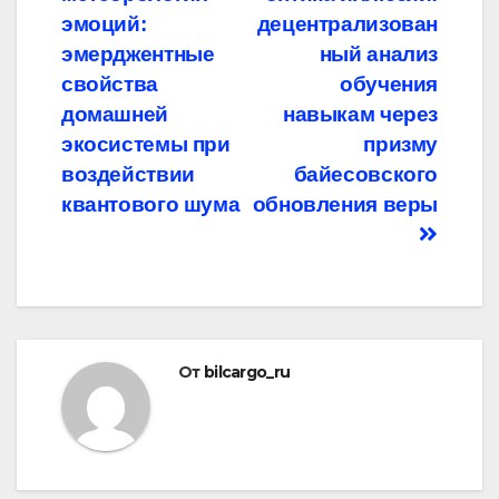
по
эмоций:
децентрализован
записям
эмерджентные
ный анализ
свойства
обучения
домашней
навыкам через
экосистемы при
призму
воздействии
байесовского
квантового шума
обновления веры
От
bilcargo_ru