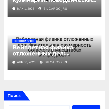
аттрактор Point в фазовом
МАЙ 1, 2026
BILCARGO_RU
пространстве
НОВОСТИ ПЛЮС
Вейвлетная физика
отложенных дел:
фрактальная размерность
АПР 30, 2026
BILCARGO_RU
Cofactors в масштабах
микроуровня
Поиск