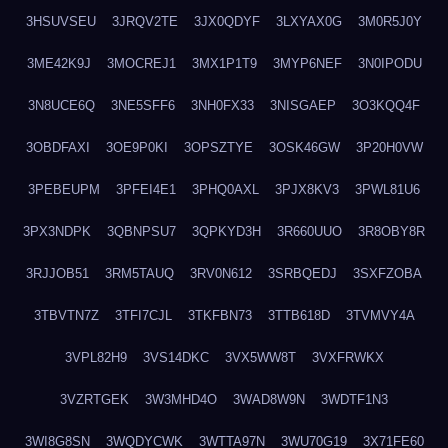
3HSUVSEU
3JRQV2TE
3JX0QDYF
3LXYAX0G
3M0R5J0Y
3ME42K9J
3MOCREJ1
3MX1P1T9
3MYP6NEF
3N0IPODU
3N8UCE6Q
3NE5SFF6
3NH0FX33
3NISGAEP
3O3KQQ4F
3OBDFAXI
3OE9P0KI
3OPSZTYE
3OSK46GW
3P20H0VW
3PEBEUPM
3PFEI4E1
3PHQ0AXL
3PJX8KV3
3PWL81U6
3PX3NDPK
3QBNPSU7
3QPKYD3H
3R660UUO
3R8OBY8R
3RJJOB51
3RM5TAUQ
3RV0N612
3SRBQEDJ
3SXFZOBA
3TBVTN7Z
3TFI7CJL
3TKFBN73
3TTB618D
3TVMVY4A
3VPL82H9
3VS14DKC
3VX5WW8T
3VXFRWKX
3VZRTGEK
3W3MHD4O
3WAD8W9N
3WDTF1N3
3WI8G8SN
3WQDYCWK
3WTTA97N
3WU70G19
3X71FE60