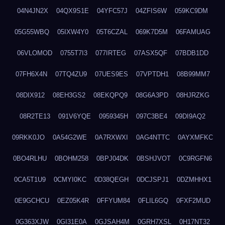
04N4JN2X
04QX9S1E
04YFC57J
04ZFIS6W
059KC9DM
05G55WBQ
05IXW4Y0
05T6CZAL
069K7D5M
06FAMUAG
06VLOMOD
0755T7I3
077IRTEG
07ASX5QF
07BDB1DD
07FH6X4N
07TQ4ZU9
07UES9ES
07VPTDH1
08B99MM7
08DIX912
08EH3GS2
08EKQPQ9
08G6A3PD
08HJRZKG
08R2TE13
091V6YQE
0959345H
097C3BE4
09DI9AQ2
09RKK0JO
0A54G2WE
0A7RXWXI
0AG4NTTC
0AYXMFKC
0BO4RLHU
0BOHM258
0BPJ04DK
0BSHJVOT
0C9RGFN6
0CA5T1U9
0CMYI0KC
0D38QEGH
0DCJSPJ1
0DZMHHX1
0E9GCHCU
0EZ05K4R
0FFYUM84
0FLIL6GQ
0FXF2MUD
0G363XJW
0GI31E0A
0GJSAH4M
0GRH7XSL
0H17NT32