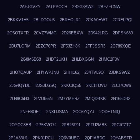
2AFJGVZY
2ATPPOCH
2B2G3AW2
2BFZFCNW
2BKKV1H5
2BLDOOU6
2BRHOLRJ
2CKA0HWT
2CRELPQI
2CSOTXFR
2CVZ7WMG
2D26EBXW
2D942LRG
2DPSN680
2DU7LORM
2EZC76PR
2F53ZH8K
2FFJSSR3
2G789XQE
2G8M6D58
2HDT2UKH
2HLBXGGN
2HMC2F0V
2HO7QAUP
2HYWPJNU
2IIHI162
2J4TVL9Q
2JDKS9WZ
2JG4QYDE
2JSJLGSQ
2KKCIQS5
2KL1TDVU
2LCI7CW6
2LN9C5H3
2LVOI55N
2M7YMERZ
2MIQDBKK
2N165DB2
2NFH8OET
2NXDJSMA
2OC6YQYJ
2ODHTNIQ
2OYOC8EB
2P5KVO7J
2PB26F91
2PFU2MB3
2PGICZT7
2PJA33U1
2PK01RCU
2Q6V9UEG
2QFIABDG
2QYABSTR