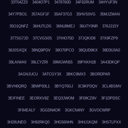
33T04ZZ0
3404O7P1
3478760D
34F92RUM
34HYUF3N
34Y7PBO1
357AGF1F
35AF37G3
35HVS0VG
35MJZMAN
35O1QNFZ
36HUTLDS
36NU8MEJ
36U7Y0NR
376J215Y
377SG7JD
37CVGS0S
37IHO75D
37JQKID8
37X9FZP9
38J0SXQX
38NQ9PDV
38O70PCO
38QUD9KX
39D3U3A0
39LAIWA9
39LCYZRI
39MGWN55
39PXKH1B
3A43DKQP
3AGNJUCU
3ATCGY3X
3BKC9MX3
3BORDPAR
3BVH0QRQ
3BWP93L1
3BYQ70GJ
3C9KPDQV
3CL4BSMV
3EIFINEE
3EORXV8Z
3EQ3JWOM
3F09CZ9V
3F1DPDSC
3F84EALY
3GGDN4OR
3GKCN4NY
3GVOCWRP
3H28UNEO
3H92RKQ0
3HG56NHN
3HHJ1KQM
3HSTLPXX