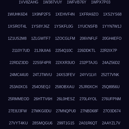
1VV8ZAHG
1W387VUY
1WFVB76Y
1WPX7P03
1WUHK6D4
1X9NP2FS
1XEHVF4N
1XFRA9ZO
1XS2YS68
1XSROT4L
1YS8YJ6Z
1YSKFL0G
1YUCNSFB
1YYN7W1J
1Z1US2M8
1ZLGWTF7
1ZOCGLFM
206VNFLF
20GH4EFO
2110Y7UD
21J9UIA6
2254Q10C
226DDKTL
22R2IX7P
22RDZ3DD
22S5F4PR
22XXR3UO
232PTAJG
24AZ56D2
24MC44U0
24TJTMVU
24XS3FEV
24YV1LVI
252T7VNK
253A0XC6
254O5EQJ
258OBXAU
25JR0XCH
25Q8956U
25RMMEOD
26HTTV6H
26L0HESZ
270L4YOL
276UFPNM
27E8J3FW
27MKG0DU
27MNQPU0
27NBD68F
27O3D674
27VYT4KU
28SMQGU6
299T1G15
2A01R6QT
2AAYZL7V