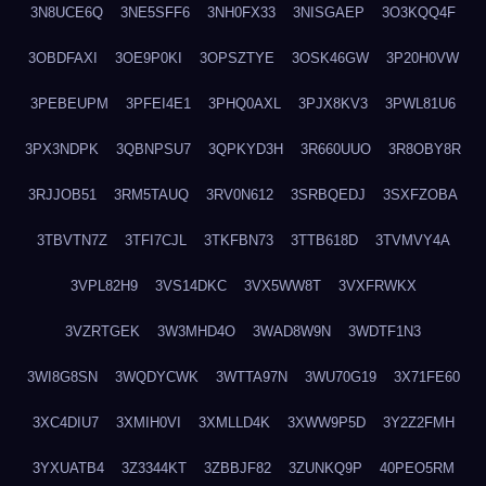
3N8UCE6Q
3NE5SFF6
3NH0FX33
3NISGAEP
3O3KQQ4F
3OBDFAXI
3OE9P0KI
3OPSZTYE
3OSK46GW
3P20H0VW
3PEBEUPM
3PFEI4E1
3PHQ0AXL
3PJX8KV3
3PWL81U6
3PX3NDPK
3QBNPSU7
3QPKYD3H
3R660UUO
3R8OBY8R
3RJJOB51
3RM5TAUQ
3RV0N612
3SRBQEDJ
3SXFZOBA
3TBVTN7Z
3TFI7CJL
3TKFBN73
3TTB618D
3TVMVY4A
3VPL82H9
3VS14DKC
3VX5WW8T
3VXFRWKX
3VZRTGEK
3W3MHD4O
3WAD8W9N
3WDTF1N3
3WI8G8SN
3WQDYCWK
3WTTA97N
3WU70G19
3X71FE60
3XC4DIU7
3XMIH0VI
3XMLLD4K
3XWW9P5D
3Y2Z2FMH
3YXUATB4
3Z3344KT
3ZBBJF82
3ZUNKQ9P
40PEO5RM