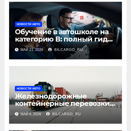
НОВОСТИ АВТО
Обучение в автошколе на
категорию В: полный гид
для будущих водителей
МАЙ 21, 2026
BILCARGO_RU
НОВОСТИ АВТО
Железнодорожные
контейнерные перевозки
из Китая в Россию:
МАЙ 6, 2026
BILCARGO_RU
маршруты, сроки и
требования