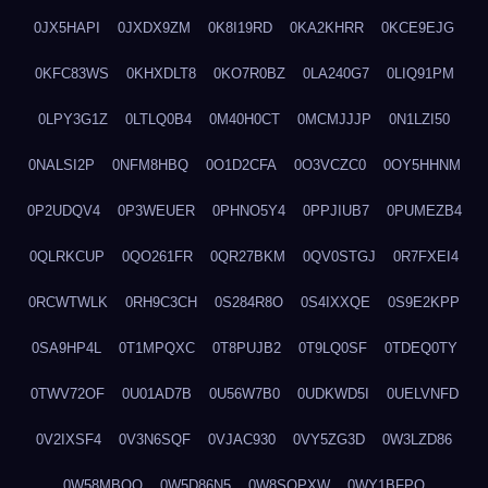
0JX5HAPI
0JXDX9ZM
0K8I19RD
0KA2KHRR
0KCE9EJG
0KFC83WS
0KHXDLT8
0KO7R0BZ
0LA240G7
0LIQ91PM
0LPY3G1Z
0LTLQ0B4
0M40H0CT
0MCMJJJP
0N1LZI50
0NALSI2P
0NFM8HBQ
0O1D2CFA
0O3VCZC0
0OY5HHNM
0P2UDQV4
0P3WEUER
0PHNO5Y4
0PPJIUB7
0PUMEZB4
0QLRKCUP
0QO261FR
0QR27BKM
0QV0STGJ
0R7FXEI4
0RCWTWLK
0RH9C3CH
0S284R8O
0S4IXXQE
0S9E2KPP
0SA9HP4L
0T1MPQXC
0T8PUJB2
0T9LQ0SF
0TDEQ0TY
0TWV72OF
0U01AD7B
0U56W7B0
0UDKWD5I
0UELVNFD
0V2IXSF4
0V3N6SQF
0VJAC930
0VY5ZG3D
0W3LZD86
0W58MBQO
0W5D86N5
0W8SOPXW
0WY1BFPQ