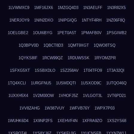
1LVWMXC9
1MF16JX6
1MZGQ4D3
1N3AELFF
1N3R82X5
1NERJOY9
1NIN2DXO
1NIPGIQG
1NTYF4RH
1NZ06F8Q
1OELGBE2
1OUI6BYG
1PET0A5T
1PMAFB0V
1PSGIWB2
1Q3BPV0D
1QBCT8D3
1QMT9XGT
1QWO8TSQ
1QYKS8IF
1RCW99QZ
1RDUWSSK
1RYOMZPR
1SFXG5XT
1SSBXDLO
1SZ258AV
1T04TFO9
1T3A32QI
1TQ4XCLI
1URGFNU5
1USMDQTI
1USXOD9C
1UTQO46Q
1UXXH5X4
1V2M00OW
1VHOFJ5Z
1VLGOT3L
1VT6PD21
1VV8ZAHG
1W387VUY
1WFVB76Y
1WPX7P03
1WUHK6D4
1X9NP2FS
1XEHVF4N
1XFRA9ZO
1XS2YS68
1XSROT4L
1YS8YJ6Z
1YSKFL0G
1YUCNSFB
1YYN7W1J