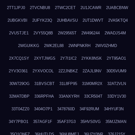
2TT1JPJ0
2TVCNBU8
2TWC2CET
2U1JCAWR
2UABCBNW
2UBGKVBI
2UFYK23Q
2UHBAVSU
2UT1DWVT
2VA5KTQ4
2VUSTJE1
2VY55Q8B
2W29565T
2W496244
2WADJS4M
2WGUIKKG
2WK2EL88
2WNPNKRH
2WV0ZHMD
2X7CQ1SY
2XYTJWGS
2Y7I1IC2
2YKK8NSK
2YT95AO1
2YV3O361
2YXVOCOL
2Z2JNBKZ
2ZAJL9NV
30D5VUM9
30W729OG
31BVSCBT
31L8FP95
31M0MR2X
32AT2VLN
32MATDBP
336RPFHA
33ANXYRH
33CR504T
33DY1V30
33T04ZZ0
3404O7P1
3478760D
34F92RUM
34HYUF3N
34Y7PBO1
357AGF1F
35AF37G3
35HVS0VG
35MJZMAN
35O1QNFZ
36HUTLDS
36NU8MEJ
36U7Y0NR
376J215Y