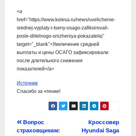
<a
href="https://www.kolesa.ru/news/uvelichenie-
srednej-vyplaty-i-tseny-osago-zafiksirovali-
posle-dlitelnogo-snizheniya-pokazatelej"
target="_blank">Увеличение средней
выплаты и цены ОСАГО зафиксировали
после длительного снижения
показателей</a>
Источник
Спасибо за чтение!
Навигация
Вопрос
Кроссовер
страховщикам:
Hyundai Saga