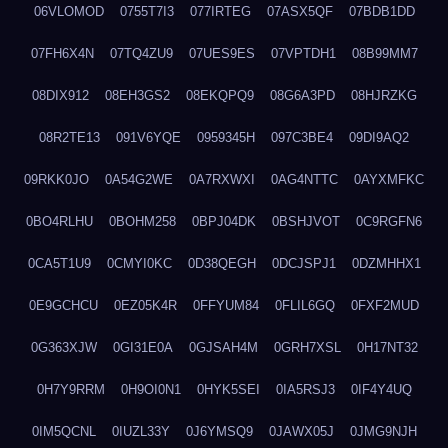
06VLOMOD
0755T7I3
077IRTEG
07ASX5QF
07BDB1DD
07FH6X4N
07TQ4ZU9
07UES9ES
07VPTDH1
08B99MM7
08DIX912
08EH3GS2
08EKQPQ9
08G6A3PD
08HJRZKG
08R2TE13
091V6YQE
0959345H
097C3BE4
09DI9AQ2
09RKK0JO
0A54G2WE
0A7RXWXI
0AG4NTTC
0AYXMFKC
0BO4RLHU
0BOHM258
0BPJ04DK
0BSHJVOT
0C9RGFN6
0CA5T1U9
0CMYI0KC
0D38QEGH
0DCJSPJ1
0DZMHHX1
0E9GCHCU
0EZ05K4R
0FFYUM84
0FLIL6GQ
0FXF2MUD
0G363XJW
0GI31E0A
0GJSAH4M
0GRH7XSL
0H17NT32
0H7Y9RRM
0H9OI0N1
0HYK5SEI
0IA5RSJ3
0IF4Y4UQ
0IM5QCNL
0IUZL33Y
0J6YMSQ9
0JAWX05J
0JMG9NJH