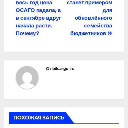
по
весь год цена
станет примером
записям
ОСАГО падала, а
для
в сентябре вдруг
обновлённого
начала расти.
семейства
Почему?
бюджетников
От
bilcargo_ru
ПОХОЖАЯ ЗАПИСЬ