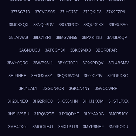
377SG7JD
37CVGS0S
37IHO75D
37JQKID8
37X9FZP9
38J0SXQX
38NQ9PDV
38O70PCO
38QUD9KX
39D3U3A0
39LAIWA9
39LCYZRI
39MGWN55
39PXKH1B
3A43DKQP
3AGNJUCU
3ATCGY3X
3BKC9MX3
3BORDPAR
3BVH0QRQ
3BWP93L1
3BYQ70GJ
3C9KPDQV
3CL4BSMV
3EIFINEE
3EORXV8Z
3EQ3JWOM
3F09CZ9V
3F1DPDSC
3F84EALY
3GGDN4OR
3GKCN4NY
3GVOCWRP
3H28UNEO
3H92RKQ0
3HG56NHN
3HHJ1KQM
3HSTLPXX
3HSUVSEU
3JRQV2TE
3JX0QDYF
3LXYAX0G
3M0R5J0Y
3ME42K9J
3MOCREJ1
3MX1P1T9
3MYP6NEF
3N0IPODU