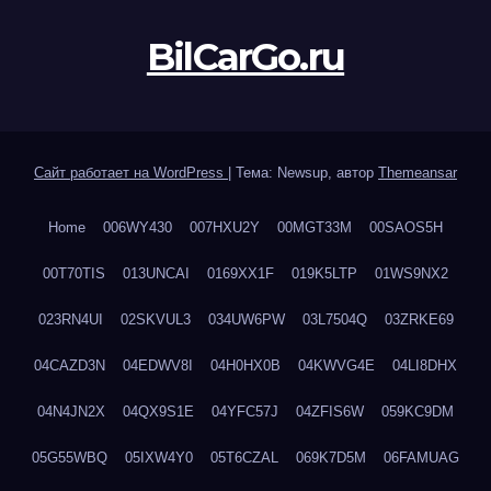
BilCarGo.ru
Сайт работает на WordPress
|
Тема: Newsup, автор
Themeansar
Home
006WY430
007HXU2Y
00MGT33M
00SAOS5H
00T70TIS
013UNCAI
0169XX1F
019K5LTP
01WS9NX2
023RN4UI
02SKVUL3
034UW6PW
03L7504Q
03ZRKE69
04CAZD3N
04EDWV8I
04H0HX0B
04KWVG4E
04LI8DHX
04N4JN2X
04QX9S1E
04YFC57J
04ZFIS6W
059KC9DM
05G55WBQ
05IXW4Y0
05T6CZAL
069K7D5M
06FAMUAG