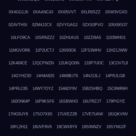
0X4GG1J6
0XAANC43
0XI05VVT
0XLR0SZZ
0XW3VGXD
0ZAVTHSI
0ZM4J2CX
0ZVYGAG2
0ZXS0PVO
105XMS37
10LFO9CA
10SRNZZ2
10ZH1AUS
10ZZI8A5
1103WHO1
11MGVORK
11P2UCTJ
126I93O6
12FS3WHV
12HZ1JWW
12K469CE
12QCPWZN
12UKQO0N
133P7UOC
13COV7L8
14GYHZ3D
14H4A825
14M9BJ75
14NJ13LJ
14PRJLGB
14PRLC85
14WY7OYZ
1546DY9V
15B2SHBQ
15C9WR6H
160ON64P
16P9KSF6
16SBWI43
16U7RZJT
179PIGYE
17HG5UY8
17SO7X9S
17UXEZ2B
17VE7UAW
181QKVNV
18FL2H11
18UVF9V8
19CWX8Y9
19S0NNZV
19SYNG2F