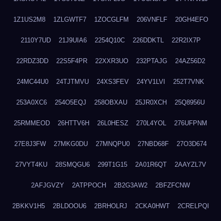
1Z1US2M8
1ZLGWTF7
1ZOCGLFM
206VNFLF
20GH4EFO
2110Y7UD
21J9UIA6
2254Q10C
226DDKTL
22R2IX7P
22RDZ3DD
22S5F4PR
22XXR3UO
232PTAJG
24AZ56D2
24MC44U0
24TJTMVU
24XS3FEV
24YV1LVI
252T7VNK
253A0XC6
254O5EQJ
258OBXAU
25JR0XCH
25Q8956U
25RMMEOD
26HTTV6H
26L0HESZ
270L4YOL
276UFPNM
27E8J3FW
27MKG0DU
27MNQPU0
27NBD68F
27O3D674
27VYT4KU
28SMQGU6
299T1G15
2A01R6QT
2AAYZL7V
2AFJGVZY
2ATPPOCH
2B2G3AW2
2BFZFCNW
2BKKV1H5
2BLDOOU6
2BRHOLRJ
2CKA0HWT
2CRELPQI