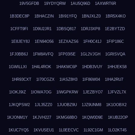
19V5GFDB
19YDYQRW
1AU5Q96D
1AXWRT6R
1B3DEC8P
1BHACZIN
1BI91YFQ
1BNJXLZ0
1BR5X4KO
1CFFT9FI
1D9U2JR1
1DBSQ817
1DRJ3XP8
1E2BYTZD
1E8JEY8J
1EN94O56
1EZXAZS6
1FH0C41J
1FIP186C
1FJ0BB6J
1FM8AVFQ
1FP03I5E
1GL2VJGH
1GRISVQA
1GWILLXI
1H4L4ROK
1HAKMC6P
1HDB3VUY
1HHJEK58
1HR93CXT
1I70CGZX
1IASZ8H3
1IF86W04
1IHA2RU7
1IOKJ9IZ
1IOWA7OG
1IWGPKRW
1JEZBYO7
1JFVZL7X
1JKQPSW2
1JL35ZZ0
1JUOBZ9U
1JZ9UNM8
1K1OOBX2
1KJONM1Y
1KJVH227
1KMG68BO
1KQW0D9E
1KUB22OP
1KUC7YQ5
1KVUSEU1
1L0EECVC
1L92C1GM
1LO2KT45