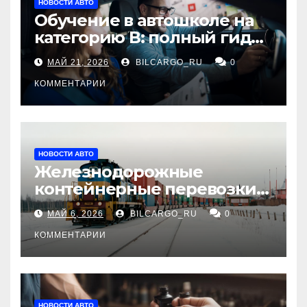
НОВОСТИ АВТО
Обучение в автошколе на
категорию В: полный гид
для будущих водителей
МАЙ 21, 2026
BILCARGO_RU
0
КОММЕНТАРИИ
НОВОСТИ АВТО
Железнодорожные
контейнерные перевозки
из Китая в Россию:
МАЙ 6, 2026
BILCARGO_RU
0
маршруты, сроки и
требования
КОММЕНТАРИИ
НОВОСТИ АВТО