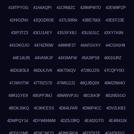
418TPYOG
41A6AQPI
41CR68ZC
428MPM7O
42EW9PZP
42HIOZNV
42QOZROE
437L5RRA
43BE766X
43EEF23E
43IP3TZ3
43OJ1AEY
43SSFXBJ
43U16JLC
43XY7A9N
441OKOJO
4474ZR0W
4489NF37
44AFGVXY
44CGH1H9
44E14L85
44VA5KJF
44XI8AFW
45A3IPS9
4601IURZ
46DGB3L9
46DLKJV6
46KT56QV
4728GJZN
47CQFY0O
47JMVITW
47TRZS70
47W8J2J2
48QJBQ0X
49MZ8W4O
49R1GYE9
49SPF3MJ
49WWVPJU
4B13IA3F
4B1N5SGO
4BOKJ6KQ
4C9HCESS
4D64LFAR
4D90P4CC
4DV2LKB3
4DWPQY14
4DYW6NWM
4DZ5J3RQ
4E402GTO
4E4R43JK
4EE6J1ME
4ENC34CO
4F88GRG8
4FDT5ITF
4GHTKFV1