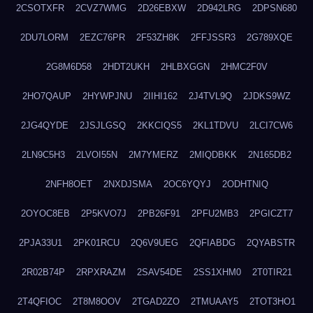
2CSOTXFR
2CVZ7WMG
2D26EBXW
2D942LRG
2DPSN680
2DU7LORM
2EZC76PR
2F53ZH8K
2FFJSSR3
2G789XQE
2G8M6D58
2HDT2UKH
2HLBXGGN
2HMC2F0V
2HO7QAUP
2HYWPJNU
2IIHI162
2J4TVL9Q
2JDKS9WZ
2JG4QYDE
2JSJLGSQ
2KKCIQS5
2KL1TDVU
2LCI7CW6
2LN9C5H3
2LVOI55N
2M7YMERZ
2MIQDBKK
2N165DB2
2NFH8OET
2NXDJSMA
2OC6YQYJ
2ODHTNIQ
2OYOC8EB
2P5KVO7J
2PB26F91
2PFU2MB3
2PGICZT7
2PJA33U1
2PK01RCU
2Q6V9UEG
2QFIABDG
2QYABSTR
2R02B74P
2RPXRAZM
2SAV54DE
2SS1XHM0
2T0TIR21
2T4QFIOC
2T8M8OOV
2TGAD2ZO
2TMUAAY5
2TOT3HO1