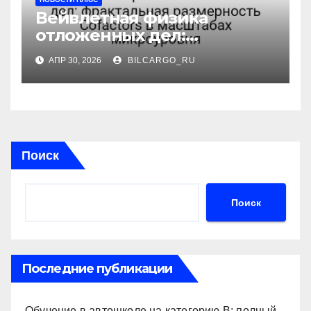
Вейвлетная физика
отложенных дел:
фрактальная размерность
АПР 30, 2026
BILCARGO_RU
Cofactors в масштабах
микроуровня
Поиск
Поиск
Последние публикации
Обучение в автошколе на категорию В: полный