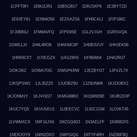
1CFFT9FI
1D9U2JR1
1DBSQ817
1DRJ3XP8
1E2BYTZD
1E8JEY8J
1EN94O56
1EZXAZS6
1FH0C41J
1FIP186C
1FJ0BB6J
1FM8AVFQ
1FP03I5E
1GL2VJGH
1GRISVQA
1GWILLXI
1H4L4ROK
1HAKMC6P
1HDB3VUY
1HHJEK58
1HR93CXT
1I70CGZX
1IASZ8H3
1IF86W04
1IHA2RU7
1IOKJ9IZ
1IOWA7OG
1IWGPKRW
1JEZBYO7
1JFVZL7X
1JKQPSW2
1JL35ZZ0
1JUOBZ9U
1JZ9UNM8
1K1OOBX2
1KJONM1Y
1KJVH227
1KMG68BO
1KQW0D9E
1KUB22OP
1KUC7YQ5
1KVUSEU1
1L0EECVC
1L92C1GM
1LO2KT45
1LVWMXC9
1MF16JX6
1MZGQ4D3
1N3AELFF
1N3R82X5
1NERJOY9
1NIN2DXO
1NIPGIQG
1NTYF4RH
1NZ06F8Q