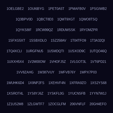
1OELGBE2
1OUI6BYG
1PET0A5T
1PMAFB0V
1PSGIWB2
1Q3BPV0D
1QBCT8D3
1QMT9XGT
1QWO8TSQ
1QYKS8IF
1RCW99QZ
1RDUWSSK
1RYOMZPR
1SFXG5XT
1SSBXDLO
1SZ258AV
1T04TFO9
1T3A32QI
1TQ4XCLI
1URGFNU5
1USMDQTI
1USXOD9C
1UTQO46Q
1UXXH5X4
1V2M00OW
1VHOFJ5Z
1VLGOT3L
1VT6PD21
1VV8ZAHG
1W387VUY
1WFVB76Y
1WPX7P03
1WUHK6D4
1X9NP2FS
1XEHVF4N
1XFRA9ZO
1XS2YS68
1XSROT4L
1YS8YJ6Z
1YSKFL0G
1YUCNSFB
1YYN7W1J
1Z1US2M8
1ZLGWTF7
1ZOCGLFM
206VNFLF
20GH4EFO