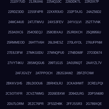
2110Y7UD
21J9UIA6
2254Q10C
226DDKTL
22R2IX7P
22RDZ3DD
22S5F4PR
22XXR3UO
232PTAJG
24AZ56D2
24MC44U0
24TJTMVU
24XS3FEV
24YV1LVI
252T7VNK
253A0XC6
254O5EQJ
258OBXAU
25JR0XCH
25Q8956U
25RMMEOD
26HTTV6H
26L0HESZ
270L4YOL
276UFPNM
27E8J3FW
27MKG0DU
27MNQPU0
27NBD68F
27O3D674
27VYT4KU
28SMQGU6
299T1G15
2A01R6QT
2AAYZL7V
2AFJGVZY
2ATPPOCH
2B2G3AW2
2BFZFCNW
2BKKV1H5
2BLDOOU6
2BRHOLRJ
2CKA0HWT
2CRELPQI
2CSOTXFR
2CVZ7WMG
2D26EBXW
2D942LRG
2DPSN680
2DU7LORM
2EZC76PR
2F53ZH8K
2FFJSSR3
2G789XQE