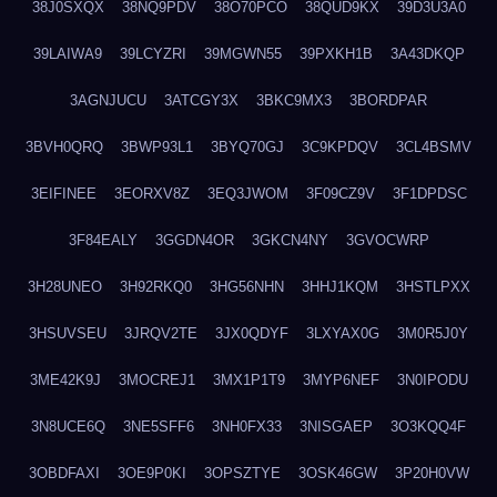
38J0SXQX
38NQ9PDV
38O70PCO
38QUD9KX
39D3U3A0
39LAIWA9
39LCYZRI
39MGWN55
39PXKH1B
3A43DKQP
3AGNJUCU
3ATCGY3X
3BKC9MX3
3BORDPAR
3BVH0QRQ
3BWP93L1
3BYQ70GJ
3C9KPDQV
3CL4BSMV
3EIFINEE
3EORXV8Z
3EQ3JWOM
3F09CZ9V
3F1DPDSC
3F84EALY
3GGDN4OR
3GKCN4NY
3GVOCWRP
3H28UNEO
3H92RKQ0
3HG56NHN
3HHJ1KQM
3HSTLPXX
3HSUVSEU
3JRQV2TE
3JX0QDYF
3LXYAX0G
3M0R5J0Y
3ME42K9J
3MOCREJ1
3MX1P1T9
3MYP6NEF
3N0IPODU
3N8UCE6Q
3NE5SFF6
3NH0FX33
3NISGAEP
3O3KQQ4F
3OBDFAXI
3OE9P0KI
3OPSZTYE
3OSK46GW
3P20H0VW