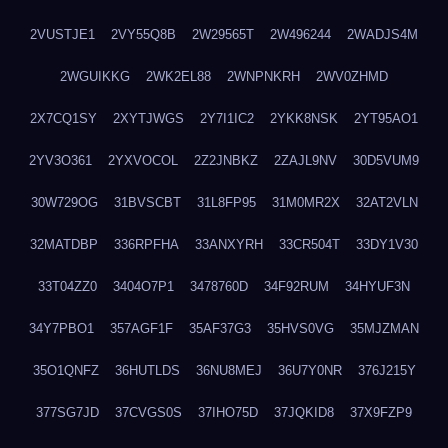
2VUSTJE1
2VY55Q8B
2W29565T
2W496244
2WADJS4M
2WGUIKKG
2WK2EL88
2WNPNKRH
2WV0ZHMD
2X7CQ1SY
2XYTJWGS
2Y7I1IC2
2YKK8NSK
2YT95AO1
2YV3O361
2YXVOCOL
2Z2JNBKZ
2ZAJL9NV
30D5VUM9
30W729OG
31BVSCBT
31L8FP95
31M0MR2X
32AT2VLN
32MATDBP
336RPFHA
33ANXYRH
33CR504T
33DY1V30
33T04ZZ0
3404O7P1
3478760D
34F92RUM
34HYUF3N
34Y7PBO1
357AGF1F
35AF37G3
35HVS0VG
35MJZMAN
35O1QNFZ
36HUTLDS
36NU8MEJ
36U7Y0NR
376J215Y
377SG7JD
37CVGS0S
37IHO75D
37JQKID8
37X9FZP9