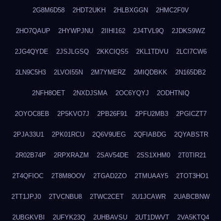
2G8M6D58
2HDT2UKH
2HLBXGGN
2HMC2F0V
2HO7QAUP
2HYWPJNU
2IIHI162
2J4TVL9Q
2JDKS9WZ
2JG4QYDE
2JSJLGSQ
2KKCIQS5
2KL1TDVU
2LCI7CW6
2LN9C5H3
2LVOI55N
2M7YMERZ
2MIQDBKK
2N165DB2
2NFH8OET
2NXDJSMA
2OC6YQYJ
2ODHTNIQ
2OYOC8EB
2P5KVO7J
2PB26F91
2PFU2MB3
2PGICZT7
2PJA33U1
2PK01RCU
2Q6V9UEG
2QFIABDG
2QYABSTR
2R02B74P
2RPXRAZM
2SAV54DE
2SS1XHM0
2T0TIR21
2T4QFIOC
2T8M8OOV
2TGAD2ZO
2TMUAAY5
2TOT3HO1
2TT1JPJ0
2TVCNBU8
2TWC2CET
2U1JCAWR
2UABCBNW
2UBGKVBI
2UFYK23Q
2UHBAVSU
2UT1DWVT
2VA5KTQ4