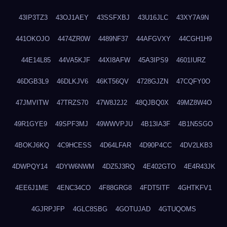
43IP3TZ3
43OJ1AEY
43SSFXBJ
43U16JLC
43XY7A9N
441OKOJO
4474ZR0W
4489NF37
44AFGVXY
44CGH1H9
44E14L85
44VA5KJF
44XI8AFW
45A3IPS9
4601IURZ
46DGB3L9
46DLKJV6
46KT56QV
4728GJZN
47CQFY0O
47JMVITW
47TRZS70
47W8J2J2
48QJBQ0X
49MZ8W4O
49R1GYE9
49SPF3MJ
49WWVPJU
4B13IA3F
4B1N5SGO
4BOKJ6KQ
4C9HCESS
4D64LFAR
4D90P4CC
4DV2LKB3
4DWPQY14
4DYW6NWM
4DZ5J3RQ
4E402GTO
4E4R43JK
4EE6J1ME
4ENC34CO
4F88GRG8
4FDT5ITF
4GHTKFV1
4GJRPJFP
4GLC8SBG
4GOTUJAD
4GTUQOMS