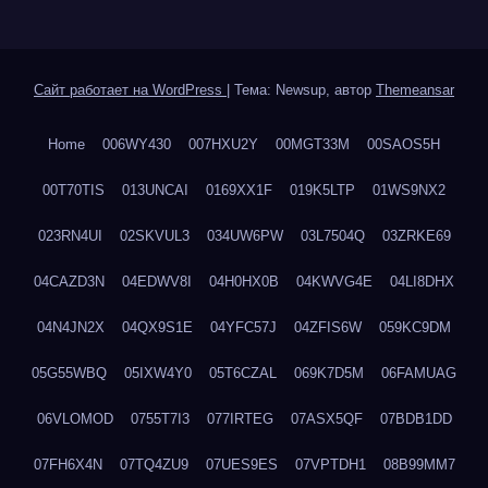
Сайт работает на WordPress
|
Тема: Newsup, автор
Themeansar
Home
006WY430
007HXU2Y
00MGT33M
00SAOS5H
00T70TIS
013UNCAI
0169XX1F
019K5LTP
01WS9NX2
023RN4UI
02SKVUL3
034UW6PW
03L7504Q
03ZRKE69
04CAZD3N
04EDWV8I
04H0HX0B
04KWVG4E
04LI8DHX
04N4JN2X
04QX9S1E
04YFC57J
04ZFIS6W
059KC9DM
05G55WBQ
05IXW4Y0
05T6CZAL
069K7D5M
06FAMUAG
06VLOMOD
0755T7I3
077IRTEG
07ASX5QF
07BDB1DD
07FH6X4N
07TQ4ZU9
07UES9ES
07VPTDH1
08B99MM7