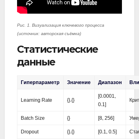
Рис. 1. Визуализация ключевого процесса
(источник: авторская съёмка)
Статистические
данные
Гиперпараметр
Значение
Диапазон
Вли
[0.0001,
Learning Rate
{}.{}
Кри
0.1]
Batch Size
{}
[8, 256]
Уме
Dropout
{}.{}
[0.1, 0.5]
Ста