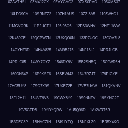
0ZAVTHSI
0ZM4J2CX
0ZVYGAG2
0ZXS0PVO
105XMS37
10LFO9CA
10SRNZZ2
10ZH1AUS
10ZZI8A5
1103WHO1
11MGVORK
11P2UCTJ
126I93O6
12FS3WHV
12HZ1JWW
12K469CE
12QCPWZN
12UKQO0N
133P7UOC
13COV7L8
14GYHZ3D
14H4A825
14M9BJ75
14NJ13LJ
14PRJLGB
14PRLC85
14WY7OYZ
1546DY9V
15B2SHBQ
15C9WR6H
160ON64P
16P9KSF6
16SBWI43
16U7RZJT
179PIGYE
17HG5UY8
17SO7X9S
17UXEZ2B
17VE7UAW
181QKVNV
18FL2H11
18UVF9V8
19CWX8Y9
19S0NNZV
19SYNG2F
19V5GFDB
19YDYQRW
1AU5Q96D
1AXWRT6R
1B3DEC8P
1BHACZIN
1BI91YFQ
1BNJXLZ0
1BR5X4KO