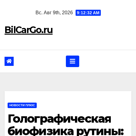
Перейти
Вс. Авг 9th, 2026
9:12:33 AM
к
содержанию
BilCarGo.ru
НОВОСТИ ПЛЮС
Голографическая
биофизика рутины: