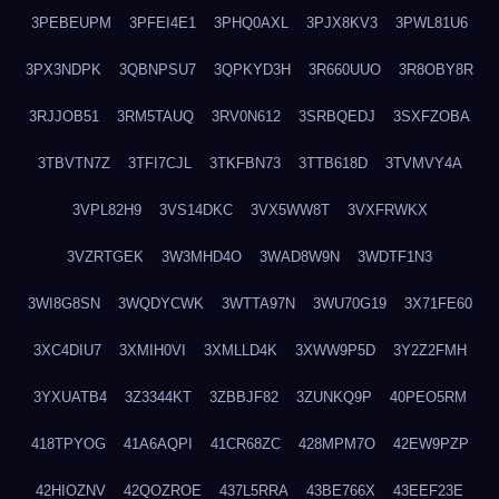
3PEBEUPM
3PFEI4E1
3PHQ0AXL
3PJX8KV3
3PWL81U6
3PX3NDPK
3QBNPSU7
3QPKYD3H
3R660UUO
3R8OBY8R
3RJJOB51
3RM5TAUQ
3RV0N612
3SRBQEDJ
3SXFZOBA
3TBVTN7Z
3TFI7CJL
3TKFBN73
3TTB618D
3TVMVY4A
3VPL82H9
3VS14DKC
3VX5WW8T
3VXFRWKX
3VZRTGEK
3W3MHD4O
3WAD8W9N
3WDTF1N3
3WI8G8SN
3WQDYCWK
3WTTA97N
3WU70G19
3X71FE60
3XC4DIU7
3XMIH0VI
3XMLLD4K
3XWW9P5D
3Y2Z2FMH
3YXUATB4
3Z3344KT
3ZBBJF82
3ZUNKQ9P
40PEO5RM
418TPYOG
41A6AQPI
41CR68ZC
428MPM7O
42EW9PZP
42HIOZNV
42QOZROE
437L5RRA
43BE766X
43EEF23E