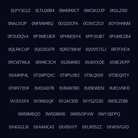
0LPY3G1Z
0LTLQ0B4
0M40H0CT
0MCMJJJP
0N1LZI50
0NALSI2P
0NFM8HBQ
0O1D2CFA
0O3VCZC0
0OY5HHNM
0P2UDQV4
0P3WEUER
0PHNO5Y4
0PPJIUB7
0PUMEZB4
0QLRKCUP
0QO261FR
0QR27BKM
0QV0STGJ
0R7FXEI4
0RCWTWLK
0RH9C3CH
0S284R8O
0S4IXXQE
0S9E2KPP
0SA9HP4L
0T1MPQXC
0T8PUJB2
0T9LQ0SF
0TDEQ0TY
0TWV72OF
0U01AD7B
0U56W7B0
0UDKWD5I
0UELVNFD
0V2IXSF4
0V3N6SQF
0VJAC930
0VY5ZG3D
0W3LZD86
0W58MBQO
0W5D86N5
0W8SOPXW
0WY1BFPQ
0X4GG1J6
0XAANC43
0XI05VVT
0XLR0SZZ
0XW3VGXD