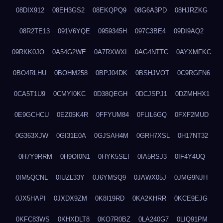
08DIX912
08EH3GS2
08EKQPQ9
08G6A3PD
08HJRZKG
08R2TE13
091V6YQE
0959345H
097C3BE4
09DI9AQ2
09RKK0JO
0A54G2WE
0A7RXWXI
0AG4NTTC
0AYXMFKC
0BO4RLHU
0BOHM258
0BPJ04DK
0BSHJVOT
0C9RGFN6
0CA5T1U9
0CMYI0KC
0D38QEGH
0DCJSPJ1
0DZMHHX1
0E9GCHCU
0EZ05K4R
0FFYUM84
0FLIL6GQ
0FXF2MUD
0G363XJW
0GI31E0A
0GJSAH4M
0GRH7XSL
0H17NT32
0H7Y9RRM
0H9OI0N1
0HYK5SEI
0IA5RSJ3
0IF4Y4UQ
0IM5QCNL
0IUZL33Y
0J6YMSQ9
0JAWX05J
0JMG9NJH
0JX5HAPI
0JXDX9ZM
0K8I19RD
0KA2KHRR
0KCE9EJG
0KFC83WS
0KHXDLT8
0KO7R0BZ
0LA240G7
0LIQ91PM