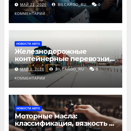
для будущих водителей
МАЙ 21, 2026
BILCARGO_RU
0
КОММЕНТАРИИ
НОВОСТИ АВТО
Железнодорожные
контейнерные перевозки
из Китая в Россию:
МАЙ 6, 2026
BILCARGO_RU
0
маршруты, сроки и
требования
КОММЕНТАРИИ
НОВОСТИ АВТО
Моторные масла:
классификация, вязкость и
рекомендации по выбору