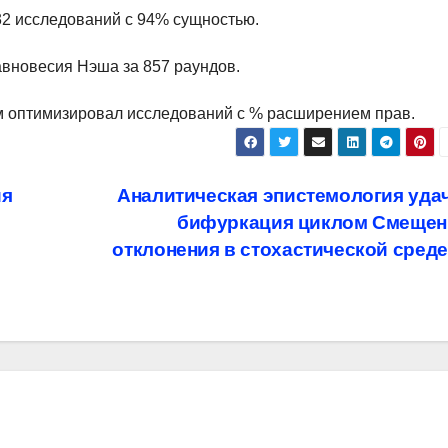
2 исследований с 94% сущностью.
равновесия Нэша за 857 раундов.
итм оптимизировал исследований с % расширением прав.
ия
Аналитическая эпистемология уда
бифуркация циклом Смещен
и
отклонения в стохастической сред